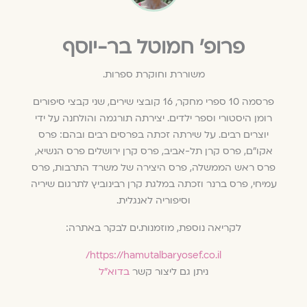
פרופ׳ חמוטל בר-יוסף
משוררת וחוקרת ספרות.
פרסמה 10 ספרי מחקר, 16 קובצי שירים, שני קבצי סיפורים
רומן היסטורי וספר ילדים. יצירתה תורגמה והולחנה על ידי
יוצרים רבים. על שירתה זכתה בפרסים רבים ובהם: פרס
אקו"ם, פרס קרן תל-אביב, פרס קרן ירושלים פרס הנשיא,
פרס ראש הממשלה, פרס היצירה של משרד התרבות, פרס
עמיחי, פרס ברנר וזכתה במלגת קרן רבינוביץ לתרגום שיריה
וסיפוריה לאנגלית.
לקריאה נוספת, מוזמנות.ים לבקר באתרה:
https://hamutalbaryosef.co.il/
ניתן גם ליצור קשר
בדוא"ל