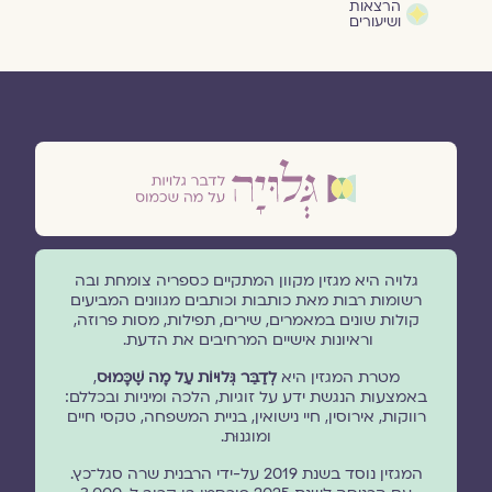
הרצאות
ושיעורים
גלויה היא מגזין מקוון המתקיים כספריה צומחת ובה
רשומות רבות מאת כותבות וכותבים מגוונים המביעים
קולות שונים במאמרים, שירים, תפילות, מסות פרוזה,
וראיונות אישיים המרחיבים את הדעת.
מטרת המגזין היא
לְדַבֵּר גְּלוּיוֹת עַל מָה שֶׁכָּמוּס
,
באמצעות הנגשת ידע על זוגיות, הלכה ומיניות ובכללם:
רווקות, אירוסין, חיי נישואין, בניית המשפחה, טקסי חיים
ומוגנוּת.
המגזין נוסד בשנת 2019 על-ידי הרבנית שרה סגל־כץ.