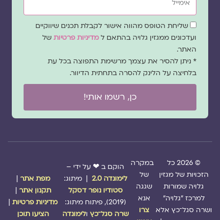
שדה
שליחת הטופס מהווה אישור לקבלת תכנים שיווקיים
הסכמה
ועדכונים ממגזין גלויה בהתאם ל
מדיניות פרטיות
של
האתר.
* ניתן להסיר את עצמך מרשימת התפוצה בכל עת
בלחיצה על הלינק להסרה בתחתית הדיוור.
כן, רשמו אותי!
© 2026 כל
במקרה
הוקם ב ❤ על ידי –
הזכויות של מגזין
של
לימונדה 2.0
| מיתוג:
מפת אתר
|
גלויה שמורות
שגגה
סטודיו נופר דסקל
תקנון אתר
|
למרכז "גלויה"
אנא
(2019), פיתוח מיתוג:
מדיניות פרטיות
|
ושרה סגל־כץ אלא
צרו
שרה סגל־כץ
ו
לימונדה
הציעו תוכן