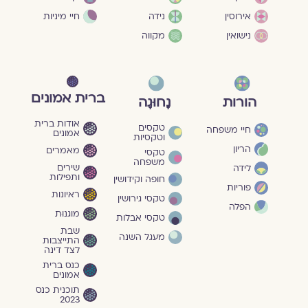
חיי מיניות
אירוסין
נידה
נישואין
מקווה
ברית אמונים
הורות
נָחוּגָה
אודות ברית
טקסים
חיי משפחה
אמונים
וטקסיות
הריון
מאמרים
טקסי
משפחה
שירים
לידה
ותפילות
חופה וקידושין
פוריות
ראיונות
טקסי גירושין
הפלה
מוגנוּת
טקסי אבלות
שבת
מעגל השנה
התייצבות
לצד דינה
כנס ברית
אמונים
תוכנית כנס
2023