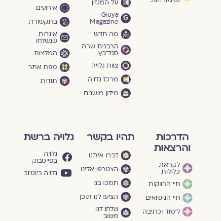
על המגזין
אירועים
Gluya
Magazine
בתקשורת
מה חדש
איגרות
שנשלחו
הרבנית שרה
סגל־כץ
המלצות
צוות גלויה
מפת אתר
מרכז גלויה
תודות
מילון מושגים
הדרכות
תהיו בקשר
גלויה ברשת
והרצאות
גלויה
דברו איתנו
בפייסבוק
לקראת
הצטרפו אלינו
כלולות
גלויה ביוטיוב
תמכו בנו
חיי הרווקות
הציעו לנו תוכן
חיי הנישואים
שלחו לנו
לימוד וכתיבה
משוב