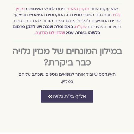
אנא עקבו אחר
תקנון האתר
ביחס לתנאי השימוש ב
מגזין
גלויה
ובתכנים המפורסמים בו. הטקסטים הפואטיים וביצועי
שירים המופיעים ב׳גלויה׳ מתפרסמים הודות להסדרת זכויות
היוצרות והיוצרים ב
אקו״ם
.
באם נפלה שגגה ויש לתקן פרסום
כלשהו באתר, אנא
שלחו לנו הודעה
.
במילון המונחים של מגזין גלויה
כבר ביקרת?
האינדקס שיוביל אותך לנושאים נוספים שנכתב עליהם
במגזין.
אל״ף בי״ת גלויה