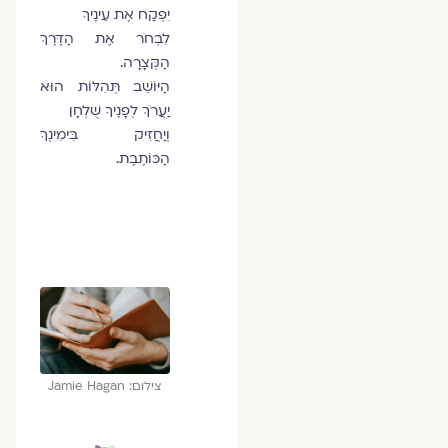
יִפְקַח אֶת עֵינֶיךָ
לִבְחֹר אֶת הַדֶּרֶךְ
הַקְּצָרָה.
הַיּוֹשֵׁב תְּהִלּוֹת הוּא
יַעֲרֹךְ לְפָנֶיךָ שֻׁלְחָן
וְיַחֲזִיק בִּימִינְךָ
הַכּוֹתֶבֶת.
צילום: Jamie Hagan