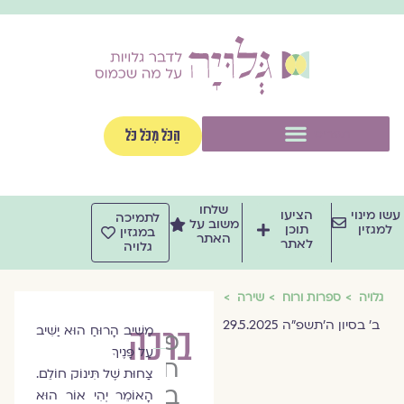
וג
וכן
תפריט
הַכֹּל מִכֹּל כֹּל
שלחו
שו מינוי
הציעו
לתמיכה
משוב על
למגזין
תוכן
במגזין
האתר
לאתר
גלויה
גלויה
ספרות ורוח
שירה
ב׳ בסיון ה׳תשפ״ה 29.5.2025
ברכה
מַשִּׁיב הָרוּחַ הוּא יַשִּׁיב
פרופ׳
עַל פָּנֶיךָ
חמוטל
צַחוּת שֶׁל תִּינוֹק חוֹלֵם.
בר-יוסף
הָאוֹמֵר יְהִי אוֹר הוּא