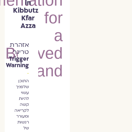
mentation
in
Kibbutz
for
Kfar
Azza
a
אזהרת
Beloved
טריגר
Trigger
Warning
Land
התוכן
שלפניך
עשוי
להיות
קשה
לקריאה
ומעורר
רגשות
של