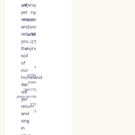
אֲחוֹתָהּ,
will
עֵת
yet
תַּצְמִיחִי
return
שׁוּב,
and
אֶרֶץ,
rebuild
דָּגָן
you,
וְחִטָּה.
the
soil
of
*
our
הקינה
homeland
תופיע
We
בדרשוני:
will
מדרשי-נשים,
yet
כרך
return
ג'.
and
sing
in