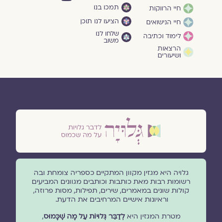
תמכו בנו
חיי הרווקות
הציעו לנו תוכן
חיי הנישואים
שלחו לנו
לימוד וכתיבה
משוב
הרצאות
ושיעורים
גלויה היא מגזין מקוון המתקיים כספריה צומחת ובה
רשומות רבות מאת כותבות וכותבים מגוונים המביעים
קולות שונים במאמרים, שירים, תפילות, מסות פרוזה,
וראיונות אישיים המרחיבים את הדעת.
מטרת המגזין היא
לְדַבֵּר גְּלוּיוֹת עַל מָה שֶׁכָּמוּס
,