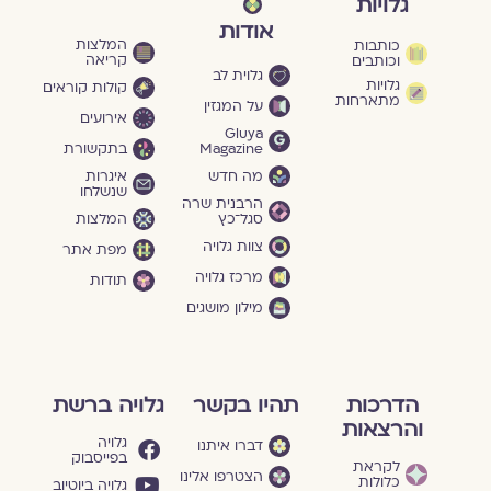
גלויות
אודות
המלצות
כותבות
קריאה
וכותבים
גלוית לב
גלויות
קולות קוראים
מתארחות
על המגזין
אירועים
Gluya
Magazine
בתקשורת
מה חדש
איגרות
שנשלחו
הרבנית שרה
סגל־כץ
המלצות
צוות גלויה
מפת אתר
מרכז גלויה
תודות
מילון מושגים
הדרכות
תהיו בקשר
גלויה ברשת
והרצאות
גלויה
דברו איתנו
בפייסבוק
לקראת
הצטרפו אלינו
כלולות
גלויה ביוטיוב