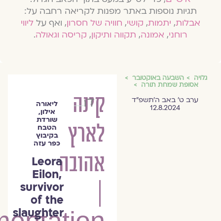
תגיות נוספות באתר מפנות לקריאה רחבה על:
אבלות
,
יתמות
,
קושי
,
חוויה של חסרון
, ואף על
ליווי
רוחני
,
אמונה
,
תקווה ותיקון
,
קריסה וגאולה
.
גלויה
השבעה באוקטובר
אסופת שמחת תורה
קינה
דרשוני
ערב ט׳ באב ה׳תשפ״ד
ליאורה
12.8.2024
אילון,
שורדת
לארץ
הטבח
בקיבוץ
כפר עזה
אהובה
Leora
Eilon,
survivor
|
of the
slaughter