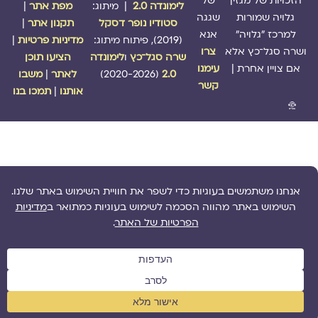
הזכויות של מגזין
של
לימונדה 2.0
| מיתוג:
מפת אתר
|
גלויה שמורות
שגגה
סטודיו נופר דסקל
תקנון אתר
|
למרכז "גלויה"
אנא
(2019), פיתוח מיתוג:
מדיניות פרטיות
|
ושרה סגל־כץ אלא
צרו
שרה סגל־כץ
ו
לימונדה
הציעו תוכן
אם צויין אחרת |
עימנו
2.0
(2020-2026)
לאתר
|
משבו
קשר
אותנו
|
תמכו בנו