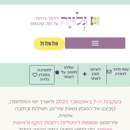
וג
וכן
תפריט
הַכֹּל מִכֹּל כֹּל
שלחו
שו מינוי
הציעו
לתמיכה
משוב על
למגזין
תוכן
במגזין
האתר
לאתר
גלויה
בעקבות ה-7 באוקטובר 2023
ולאורך ימי המלחמה,
קיבצנו אל המגזין מאות שירים, תפילות וכתיבה
אישית.
פירסמנו
אסופות דיגיטליות רחבות היקף
ו
ראיונות
אישיים
, כדי לסייע במעט בתוך הכאב הגדול.