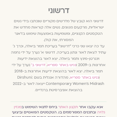
דרשוני
דרשוני הוא קובץ של מדרשים מקוריים שנכתבו בידי נשים
ישראליות, מרקעים מגוונים. נשים אלה קוראות מחדש את
הטקסטים הקנוניים, ומשמיעות באמצעות שימוש בז'אנר
המסורתי, את קולן.
עד כה יצאו שני כרכי ״דרשוני״ בעריכת תמר ביאלה, וכרך ג׳
עתיד לצאת לאור ונתון בעריכה. דרשוני א׳ נערך על ידי נחמה
וינגרטן-מינץ ותמר ביאלה. יצא לאור בהוצאת ידיעות
אחרונות ב-2009 ו
נגיש באתר ספריא
.
דרשוני ב׳
נערך על ידי
תמר ביאלה. יצא לאור בהוצאת ידיעות אחרונות ב-2018
ו
נגיש באתר ספריא
. מהדורה אנגלית בשם Dirshuni:
Contemporary Women's Midrash ייצאה לאור ב-2022
בהוצאת אוניברסיטת ברנדייס.
אנא עקבו אחר
תקנון האתר
ביחס לתנאי השימוש ב
מגזין
גלויה
ובתכנים המפורסמים בו. הטקסטים הפואטיים וביצועי