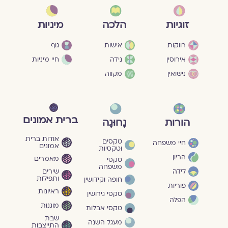
מיניות
זוגיות
הלכה
גוף
רווקות
אישות
חיי מיניות
אירוסין
נידה
נישואין
מקווה
ברית אמונים
הורות
נָחוּגָה
אודות ברית
טקסים
חיי משפחה
אמונים
וטקסיות
הריון
מאמרים
טקסי
משפחה
שירים
לידה
ותפילות
חופה וקידושין
פוריות
ראיונות
טקסי גירושין
הפלה
מוגנוּת
טקסי אבלות
שבת
מעגל השנה
התייצבות