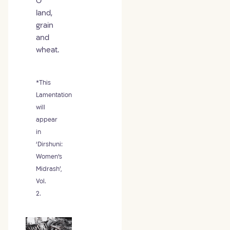
O
land,
grain
and
wheat.
*This
Lamentation
will
appear
in
‘Dirshuni:
Women’s
Midrash’,
Vol.
2.