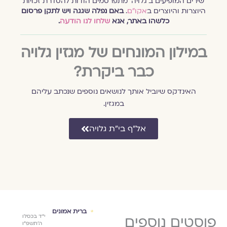
שירים המופיעים ב׳גלויה׳ מתפרסמים הודות להסדרת זכויות
היוצרות והיוצרים ב
אקו״ם
.
באם נפלה שגגה ויש לתקן פרסום
כלשהו באתר, אנא
שלחו לנו הודעה
.
במילון המונחים של מגזין גלויה
כבר ביקרת?
האינדקס שיוביל אותך לנושאים נוספים שנכתב עליהם
במגזין.
אל״ף בי״ת גלויה
ם
אסופת
ברית אמונים
אסו
ט׳ בכסלו
פוסטים נוספים
ערב ט׳ באב
י״ד בכסלו
שמחת תורה
שמח
קינה מאת
שיר 
ה׳תשפ״ה
ה׳תשפ״ד
ה׳תשפ״ו