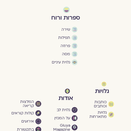
ספרות ורוח
שירה
תפילות
פרוזה
מסה
גלוית עיניים
גלויות
אודות
המלצות
כותבות
קריאה
וכותבים
גלוית לב
גלויות
קולות קוראים
מתארחות
על המגזין
אירועים
Gluya
Magazine
בתקשורת