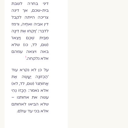
דיני בחרה לשבת
בית-שכם, אך דינה
צריכה הייתה לקבל
דין אביה ואחֶיה, ורמז
לדבר: 'וַיִּקְחוּ אֶת דִּינָה
מִבֵּית שְׁכֶם וַיֵּצֵאוּ'
(שם, לד, כו) שלא
באה ויצאה עמהם
1
אלא נלקחה.
על כן לא נקרא עוד
'הַכְזוֹנָה יַעֲשֶׂה אֶת
אֲחוֹתֵנוּ' (שם, לד, לא)
אלא נֹאמר: הַכָזוֹ נְהִי
עשה את אחותנו –
שלא הביאו לאחותם
אלא בכי עד עולם.