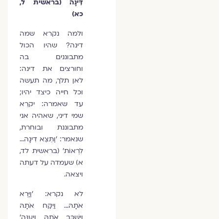
דִּינָה (בראשית ל,
כא)
ולמה נקרא שמה
דינה? שהיו הכול
מתבוננים בה
וחורצים את דינה:
לאן תלך, מה תעשה
וכל חייה כיצד יהיו;
עד שאמרה: יקרֵא
שמי דיני, שאהיה אני
מתבוננת ובוחרת,
שנאמר: 'וַתֵּצֵא דִינָה…
לִרְאוֹת' (בראשית לד,
א) שעמדה על דעתה
ויצאה.
לא נקרא: 'וַיַּרְא
אֹתָהּ… וַיִּקַּח אֹתָהּ
וַיִּשְׁכַּב אֹתָהּ וַיְעַנֶּהָ'