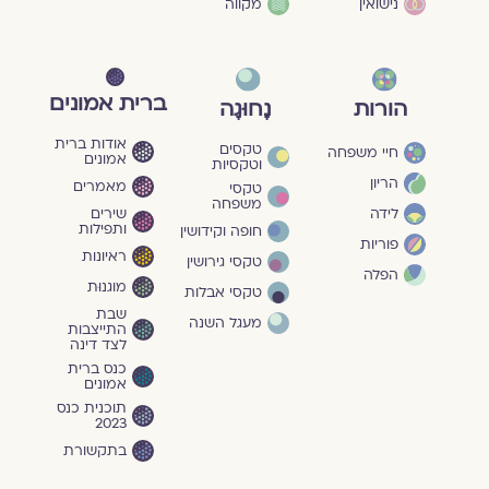
נישואין
מקווה
ברית אמונים
הורות
נָחוּגָה
אודות ברית
טקסים
חיי משפחה
אמונים
וטקסיות
הריון
מאמרים
טקסי
משפחה
שירים
לידה
ותפילות
חופה וקידושין
פוריות
ראיונות
טקסי גירושין
הפלה
מוגנוּת
טקסי אבלות
שבת
מעגל השנה
התייצבות
לצד דינה
כנס ברית
אמונים
תוכנית כנס
2023
בתקשורת