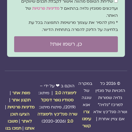
שליחת הטופס מהווה אישור לקבלת תכנים שיווקיים
הסכמה
ועדכונים ממגזין גלויה בהתאם ל
מדיניות פרטיות
של
האתר.
* ניתן להסיר את עצמך מרשימת התפוצה בכל עת
בלחיצה על הלינק להסרה בתחתית הדיוור.
כן, רשמו אותי!
© 2026 כל
במקרה
הוקם ב ❤ על ידי –
הזכויות של מגזין
של
לימונדה 2.0
| מיתוג:
מפת אתר
|
גלויה שמורות
שגגה
סטודיו נופר דסקל
תקנון אתר
|
למרכז "גלויה"
אנא
(2019), פיתוח מיתוג:
מדיניות פרטיות
|
ושרה סגל־כץ אלא
צרו
שרה סגל־כץ
ו
לימונדה
הציעו תוכן
אם צויין אחרת |
עימנו
2.0
(2020-2026)
לאתר
|
משבו
קשר
אותנו
|
תמכו בנו