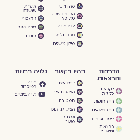
מה חדש
איגרות
שנשלחו
הרבנית שרה
סגל־כץ
המלצות
צוות גלויה
מפת אתר
מרכז גלויה
תודות
מילון מושגים
הדרכות
תהיו בקשר
גלויה ברשת
והרצאות
גלויה
דברו איתנו
בפייסבוק
לקראת
הצטרפו אלינו
כלולות
גלויה ביוטיוב
תמכו בנו
חיי הרווקות
הציעו לנו תוכן
חיי הנישואים
שלחו לנו
לימוד וכתיבה
משוב
הרצאות
ושיעורים