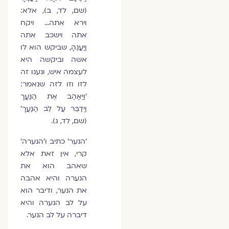
(שם, לד, ב), אלא:
וירא אִתה… ויקח
אִתה וישכב אִתה
וַיַּעֲנֶהָ, שביקש הוא לו
אשה וביקשה היא
לעצמה איש, ונענו זה
לזו וזו לזה שנאמר:
'וַיֶּאֱהַב אֶת הַנַּעֲרָ
וַיְדַבֵּר עַל לֵב הַנַּעֲרָ'
(שם, לד, ג).
'הנער' כתיב ו'הנערה'
קרי, אין זאת אלא
שאהב הוא את
הנערה והיא אהבה
את הנער, ודיבר הוא
על לב הנערה והיא
דיברה על לב הנער.