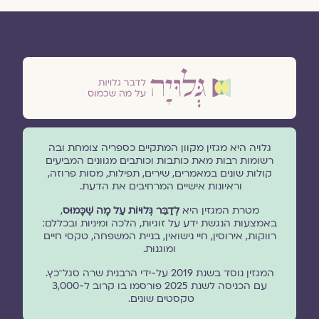
גלויה היא מגזין מקוון המתקיים כספריה צומחת ובה
רשומות רבות מאת כותבות וכותבים מגוונים המביעים
קולות שונים במאמרים, שירים, תפילות, מסות פרוזה,
וראיונות אישיים המרחיבים את הדעת.
מטרת המגזין היא
לְדַבֵּר גְּלוּיוֹת עַל מָה שֶׁכָּמוּס
,
באמצעות הנגשת ידע על זוגיות, הלכה ומיניות ובכללם:
רווקות, אירוסין, חיי נישואין, בניית המשפחה, טקסי חיים
ומוגנוּת.
המגזין נוסד בשנת 2019 על-ידי הרבנית שרה סגל־כץ.
עם הכניסה לשנת 2025 פורסמו בו קרוב ל-3,000
טקסטים שונים.