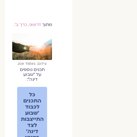
מתוך
דרשוני, כרך ב'.
צילום: Joe Yates
תכנים נוספים
על ״שבוע
דינה״:
כל
התכנים
לכבוד
׳שבוע
התייצבות
לצד
דינה׳