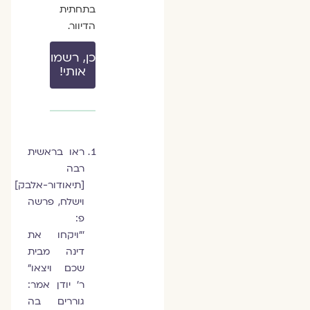
בתחתית
הדיוור.
כן, רשמו
אותי!
ראו בראשית
רבה
[תיאודור-אלבק]
וישלח, פרשה
פ:
'"ויקחו את
דינה מבית
שכם ויצאו"
ר' יודן אמר:
גוררים בה