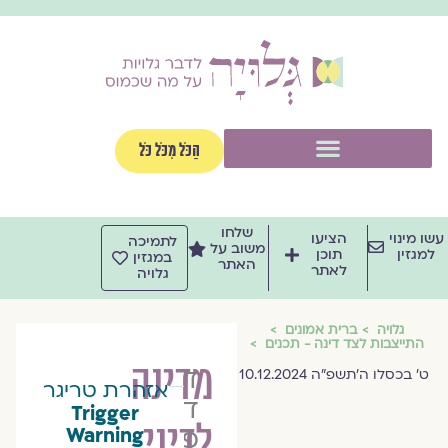
וג
וכן
תפריט
הַכֹּל מִכֹּל כֹּל
שלחו
שו מינוי
הציעו
לתמיכה
משוב על
למגזין
תוכן
במגזין
האתר
לאתר
גלויה
גלויה
ברית אמונים
התייצבות לצד דינה - תכנים
מדינה
דיני
ט׳ בכסלו ה׳תשפ״ה 10.12.2024
אזהרת טריגר
דויטש
Trigger
לדיני
פרנקל
Warning