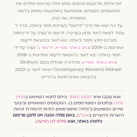
ישראליות, מרקעים מגוונים. נשים אלה קוראות מחדש את
הטקסטים הקנוניים, ומשמיעות באמצעות שימוש בז'אנר
המסורתי, את קולן.
עד כה יצאו שני כרכי ״דרשוני״ בעריכת תמר ביאלה, וכרך ג׳
עתיד לצאת לאור ונתון בעריכה. דרשוני א׳ נערך על ידי נחמה
וינגרטן-מינץ ותמר ביאלה. יצא לאור בהוצאת ידיעות
אחרונות ב-2009 ו
נגיש באתר ספריא
.
דרשוני ב׳
נערך על ידי
תמר ביאלה. יצא לאור בהוצאת ידיעות אחרונות ב-2018
ו
נגיש באתר ספריא
. מהדורה אנגלית בשם Dirshuni:
Contemporary Women's Midrash ייצאה לאור ב-2022
בהוצאת אוניברסיטת ברנדייס.
אנא עקבו אחר
תקנון האתר
ביחס לתנאי השימוש ב
מגזין
גלויה
ובתכנים המפורסמים בו. הטקסטים הפואטיים וביצועי
שירים המופיעים ב׳גלויה׳ מתפרסמים הודות להסדרת זכויות
היוצרות והיוצרים ב
אקו״ם
.
באם נפלה שגגה ויש לתקן פרסום
כלשהו באתר, אנא
שלחו לנו הודעה
.