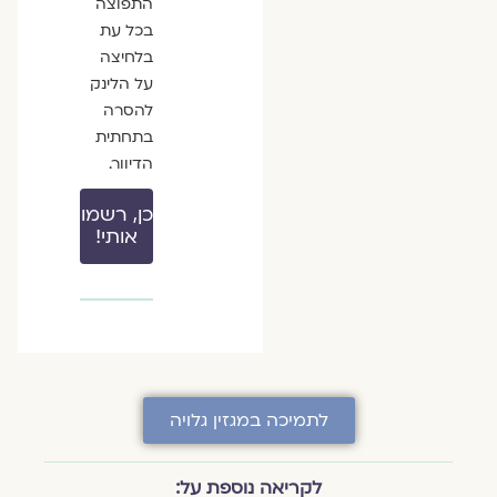
התפוצה
בכל עת
בלחיצה
על הלינק
להסרה
בתחתית
הדיוור.
כן, רשמו
אותי!
לתמיכה במגזין גלויה
לקריאה נוספת על: