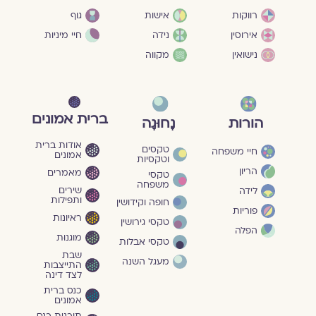
גוף
רווקות
אישות
חיי מיניות
אירוסין
נידה
נישואין
מקווה
ברית אמונים
הורות
נָחוּגָה
אודות ברית
טקסים
חיי משפחה
אמונים
וטקסיות
הריון
מאמרים
טקסי
משפחה
שירים
לידה
ותפילות
חופה וקידושין
פוריות
ראיונות
טקסי גירושין
הפלה
מוגנוּת
טקסי אבלות
שבת
מעגל השנה
התייצבות
לצד דינה
כנס ברית
אמונים