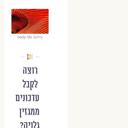
צילום: bady Qb
רוצה
לקבל
עדכונים
ממגזין
גלויה?