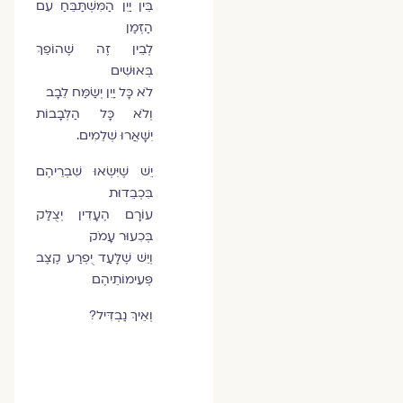
בֵּין יַיִן הַמִּשְׁתַּבֵּחַ עִם
הַזְּמַן
לְבֵין זֶה שֶׁהוֹפֵךְ
בְּאוּשִׁים
לֹא כָּל יַיִן יְשַׂמַּח לֵבָב
וְלֹא כָּל הַלְּבָבוֹת
יִשָּׁאֲרוּ שְׁלֵמִים.
יֵשׁ שֶׁיִּשְׂאוּ שִׁבְרֵיהֶם
בִּכְבֵדוּת
עוֹרָם הֶעָדִין יְצֻלַּק
בְּכִעוּר עָמֹק
וְיֵשׁ שֶׁלָּעַד יֻפְרַע קֶצֶב
פְּעִימוֹתֵיהֶם
וְאֵיךְ נַבְדִּיל?