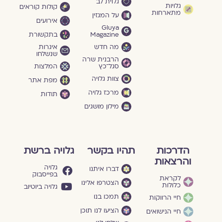
גלוית לב
גלויות
קולות קוראים
מתארחות
על המגזין
אירועים
Gluya
Magazine
בתקשורת
מה חדש
איגרות
שנשלחו
הרבנית שרה
סגל־כץ
המלצות
צוות גלויה
מפת אתר
מרכז גלויה
תודות
מילון מושגים
הדרכות
תהיו בקשר
גלויה ברשת
והרצאות
גלויה
דברו איתנו
בפייסבוק
לקראת
הצטרפו אלינו
כלולות
גלויה ביוטיוב
תמכו בנו
חיי הרווקות
הציעו לנו תוכן
חיי הנישואים