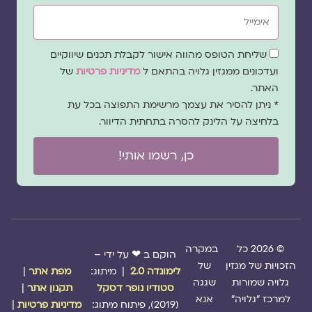
אימייל
שדה
שליחת הטופס מהווה אישור לקבלת תכנים שיווקיים
הסכמה
ועדכונים ממגזין גלויה בהתאם ל
מדיניות פרטיות
של
האתר.
* ניתן להסיר את עצמך מרשימת התפוצה בכל עת
בלחיצה על הלינק להסרה בתחתית הדיוור.
כן, רשמו אותי!
© 2026 כל
במקרה
הוקם ב ❤ על ידי –
הזכויות של מגזין
של
לימונדה 2.0
| מיתוג:
מפת אתר
|
גלויה שמורות
שגגה
סטודיו נופר דסקל
תקנון אתר
|
למרכז "גלויה"
אנא
(2019), פיתוח מיתוג:
מדיניות פרטיות
|