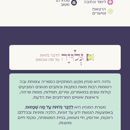
שלחו לנו
לימוד וכתיבה
משוב
הרצאות
ושיעורים
גלויה היא מגזין מקוון המתקיים כספריה צומחת ובה
רשומות רבות מאת כותבות וכותבים מגוונים המביעים
קולות שונים במאמרים, שירים, תפילות, מסות פרוזה,
וראיונות אישיים המרחיבים את הדעת.
מטרת המגזין היא
לְדַבֵּר גְּלוּיוֹת עַל מָה שֶׁכָּמוּס
,
באמצעות הנגשת ידע על זוגיות, הלכה ומיניות ובכללם:
רווקות, אירוסין, חיי נישואין, בניית המשפחה, טקסי חיים
ומוגנוּת.