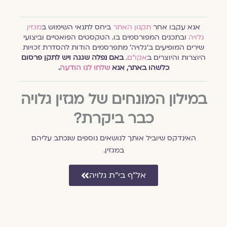
אנא עקבו אחר
תקנון האתר
ביחס לתנאי השימוש ב
מגזין
גלויה
ובתכנים המפורסמים בו. הטקסטים הפואטיים וביצועי
שירים המופיעים ב׳גלויה׳ מתפרסמים הודות להסדרת זכויות
היוצרות והיוצרים ב
אקו״ם
.
באם נפלה שגגה ויש לתקן פרסום
כלשהו באתר, אנא
שלחו לנו הודעה
.
במילון המונחים של מגזין גלויה
כבר ביקרת?
האינדקס שיוביל אותך לנושאים נוספים שנכתב עליהם
במגזין.
אל״ף בי״ת גלויה