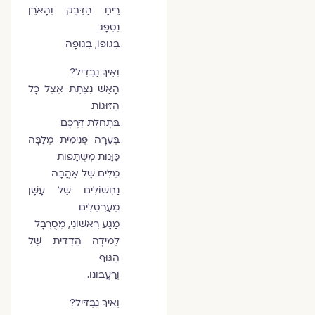
רֵיחַ הַדֶּבֶק וְהָאֹרֶן
נִסְפָּג
בְּגוּפוֹ, בְּגוּפָהּ
וְאֵיךְ נַבְדִּיל?
הָאֵשׁ נִצֶּתֶת אֵצֶל כָּל
הַזּוּגוֹת
בִּתְחִלַּת דַּרְכָּם
בְּעֵרָה פְּנִימִית מְלַבָּה
כַּוָּנוֹת מְשֻׁתָּפוֹת
מִלִּים שֶׁל אַהֲבָה
נַחְשׁוֹלִים שֶׁל עָשָׁן
מְעַרְסְלִים
מַגָּע רִאשׁוֹנִי, מְסֻרְבָּל
לְמִידָה הֲדָדִית שֶׁל
הַגּוּף
וְרַעֲבוֹנוֹ.
וְאֵיךְ נַבְדִּיל?