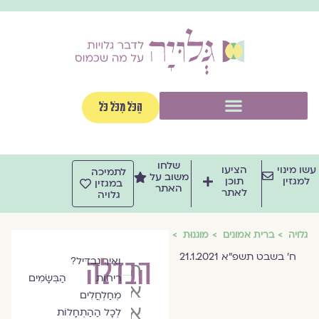
וג
וכן
תפריט
הַכֹּל מִכֹּל כֹּל
שלחו
שו מינוי
הציעו
לתמיכה
משוב על
למגזין
תוכן
במגזין
האתר
לאתר
גלויה
גלויה
ברית אמונים
מוגנוּת
ח׳ בשבט תשפ״א 21.1.2021
הבדלה
וְאֵיךְ נַבְדִּיל?
הרַבָּה
רֵיחוֹת הַבְּשָׂמִים
אסנת
מְחַלְחֲלִים
אלדר
לְכָל הַהַתְחָלוֹת