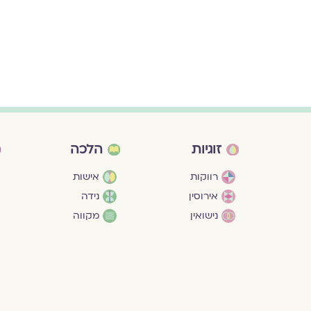
זוגיות
הלכה
רווקות
אישות
אירוסין
נידה
נישואין
מקווה