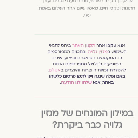
אבא, בן זוג, רב רפורמי, מנחה מעגלי גברים ועורך
חתונות וטקסי חיים. מאמין שיום אחד השלום באמת
יגיע.
אנא עקבו אחר
תקנון האתר
ביחס לתנאי
השימוש ב
מגזין גלויה
ובתכנים המפורסמים
בו. הטקסטים הפואטיים וביצועי שירים
המופיעים ב׳גלויה׳ מתפרסמים הודות
להסדרת זכויות היוצרות והיוצרים ב
אקו״ם
.
באם נפלה שגגה ויש לתקן פרסום כלשהו
באתר, אנא
שלחו לנו הודעה
.
במילון המונחים של מגזין
גלויה כבר ביקרת?