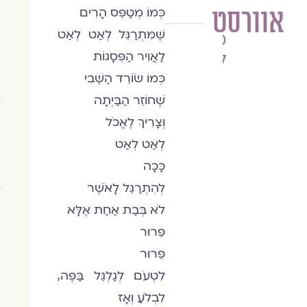
אוורסט
כְּמוֹ מְטַפֵּס הָרִים
הרב
שֶׁמִּתְרַגֵּל לְאַט לְאַט
מורי
לידר
לַאֲוִיר הַפְּסָגוֹת
כְּמוֹ שׂוֹרֵד הַשֶּׁבִי
שֶׁחוֹזֵר הַבַּיְתָה
וְצָרִיךְ לֶאֱכֹל
לְאַט לְאַט
כָּכָה
לְהִתְרַגֵּל לָאֹשֶׁר
לֹא בְּבַת אַחַת אֶלָּא
פֵּרוּר
פֵּרוּר
לִטְעֹם לְגַלְגֵּל בַּפֶּה,
לִבְלֹעַ וְאָז