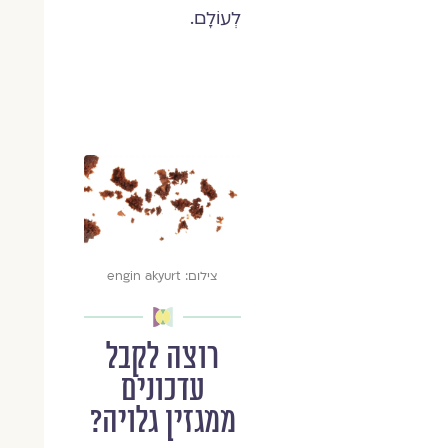
לְעוֹלָם.
צילום: engin akyurt
רוצה לקבל
עדכונים
ממגזין גלויה?