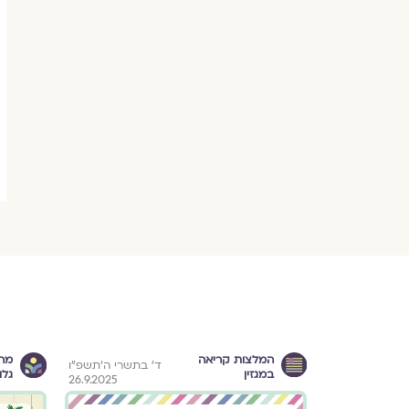
המלצות קריאה
מה 
כ"ג באדר תש"ף
ד׳ בתשרי ה׳תשפ״ו
במגזין
גלו
26.9.2025
19.3.2020