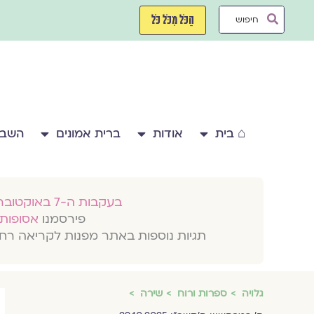
ילוג
Search
תוכן
הַכֹּל מִכֹּל כֹּל
...
⌂ בית
אודות
ברית אמונים
השבע
בעקבות ה-7 באוקטובר 2023
פירסמנו
אסופות 
תגיות נוספות באתר מפנות לקריאה רח
גלויה
ספרות ורוח
שירה