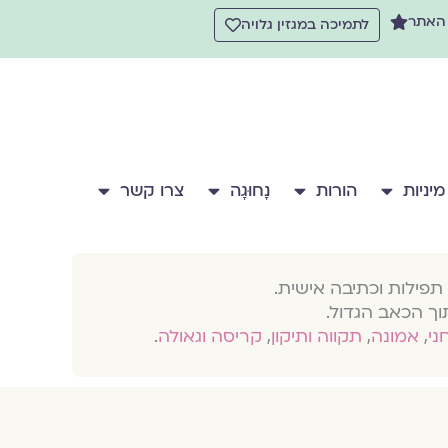
 האתר
לתמיכה במגזין גלויה
מיניות
הורות
נָחוּגָה
צרו קשר
תפילות וכתיבה אישית.
וך הכאב הגדול.
חני
,
אמונה
,
תקווה ותיקון
,
קריסה וגאולה
.