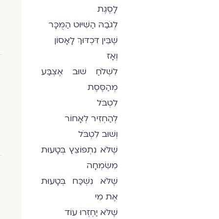
לָסֶגֶת
לְגֹבַהּ הַשִּׁיּוּט הַמֻּכָּר
שֶׁבֵּין דִּכְדּוּךְ לָאָסוֹן
וְאָז
לִשְׁלֹחַ שׁוּב אֶצְבַּע
מְהַסֶּסֶת
לִטְבֹּל
לְהַחְזִיר לְאָחוֹר
וְשׁוּב לִטְבֹּל
שֶׁלֹּא נִתְפּוֹצֵץ בְּטָעוּת
מִשִּׂמְחָה
שֶׁלֹּא נִשְׁכַּח בְּטָעוּת
אֶת מִי
שֶׁלֹּא יַחְזְרוּ עוֹד