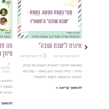
איגרת מאת
מאת
הרבנית שרה סגל־כץ וצוות גלויה
צוות גל
מה חדש במגזין גלויה? #4 –
איגרת ל״שבת שובה״
סיוון ת
//
המלצות קריאה
⏱️ 5 דקות קריאה
//
מתכונת חדשה לאיגרת השבת של מגזין
עדכוני 
גלויה - כולה נגישה כאן באתר - עם בוא
גלויה
השבת הראשונה לשנת ה׳תשפ״ו
ג באדר תש"ף
החודש הא
(ספק) דמ
להמשך קריאה ››
הביאו לת
להמשך ק