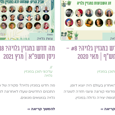
מאת
ויה
צוות גלויה
מה חדש במגזין גלויה? #8 –
ש"ף | מאי 2020
ניסן תשפ"א | מרץ 2021
//
תוכן במגזין
עדכוני תוכן במגזין
גלויה
חרון בעולם היה יוצא דופן.
מה חדש במגזין גלויה? סקירה של כ
דומי קורונה וניצני חזרה לשגרה
התכנים החדשים שעלו לאחרונה למג
נופת יצירה גדולה במגזין.
גלויה בנושאים מגוונים.
ריאה ››
להמשך קריאה ››