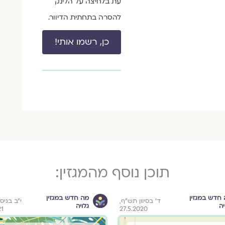
עת בלחיצה על הלינק
להסרה בתחתית הדיוור.
כן, רשמו אותי!
תוכן נוסף מהמגזין:
חדש במגזין
מה חדש במגזין
ד' בסיוון תש"ף,
י״ב בניס
יה
גלויה
21
27.5.2020