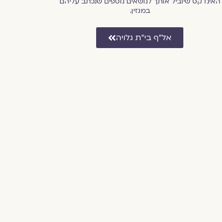
האינדקס שיוביל אותך לנושאים נוספים שנכתב עליהם
במגזין.
אל״ף בי״ת גלויה