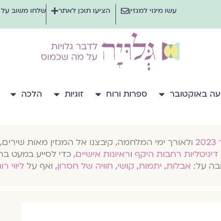
עשו מינוי למגזין
הציעו תוכן לאתר
שלחו משוב על
ה באוקטובר
ספרות ורוח
זוגיות
הלכה
ולאורך ימי המלחמה, קיבצנו אל המגזין מאות שירים, 
דיגיטליות רחבות היקף
ו
ראיונות אישיים
, כדי לסייע במעט בת
בה על:
אבלות
,
יתמות
,
קושי
,
חוויה של חסרון
, ואף על
ליווי רו