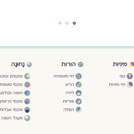
3
2
1
מיניות
הורות
נָחוּגָה
גוף
חיי משפחה
טקסים וטקסי
חיי מיניות
הריון
טקסי משפח
לידה
חופה וקידושי
פוריות
טקסי גירושין
הפלה
טקסי אבלות
מעגל השנה