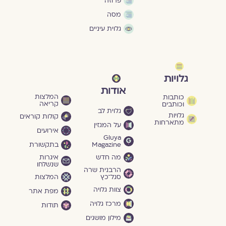
פרוזה
מסה
גלוית עיניים
גלויות
אודות
המלצות
כותבות
קריאה
וכותבים
גלוית לב
גלויות
קולות קוראים
מתארחות
על המגזין
אירועים
Gluya
Magazine
בתקשורת
מה חדש
איגרות
שנשלחו
הרבנית שרה
סגל־כץ
המלצות
צוות גלויה
מפת אתר
מרכז גלויה
תודות
מילון מושגים