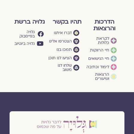
הדרכות
תהיו בקשר
גלויה ברשת
והרצאות
גלויה
דברו איתנו
בפייסבוק
לקראת
הצטרפו אלינו
כלולות
גלויה ביוטיוב
תמכו בנו
חיי הרווקות
הציעו לנו תוכן
חיי הנישואים
שלחו לנו
לימוד וכתיבה
משוב
הרצאות
ושיעורים