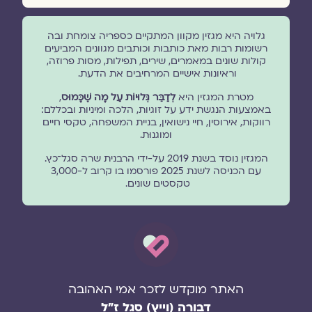
גלויה היא מגזין מקוון המתקיים כספריה צומחת ובה
רשומות רבות מאת כותבות וכותבים מגוונים המביעים
קולות שונים במאמרים, שירים, תפילות, מסות פרוזה,
וראיונות אישיים המרחיבים את הדעת.
מטרת המגזין היא
לְדַבֵּר גְּלוּיוֹת עַל מָה שֶׁכָּמוּס
,
באמצעות הנגשת ידע על זוגיות, הלכה ומיניות ובכללם:
רווקות, אירוסין, חיי נישואין, בניית המשפחה, טקסי חיים
ומוגנוּת.
המגזין נוסד בשנת 2019 על-ידי הרבנית שרה סגל־כץ.
עם הכניסה לשנת 2025 פורסמו בו קרוב ל-3,000
טקסטים שונים.
האתר מוקדש לזכר אמי האהובה
דבורה (וייץ) סגל ז"ל