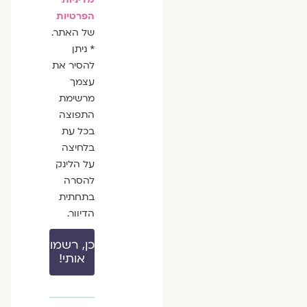
הפרטיות
של האתר.
* ניתן
להסיר את
עצמך
מרשימת
התפוצה
בכל עת
בלחיצה
על הלינק
להסרה
בתחתית
הדיוור.
כן, רשמו
אותי!