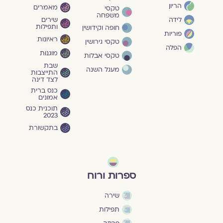
הריון
מאמרים
טקסי
משפחה
שירים
לידה
ותפילות
חופה וקידושין
פוריות
ראיונות
טקסי גירושין
הפלה
מוגנוּת
טקסי אבלות
שבת
מעגל השנה
התייצבות
לצד דינה
כנס ברית
אמונים
תוכנית כנס
2023
בתקשורת
ספרות ורוח
שירה
תפילות