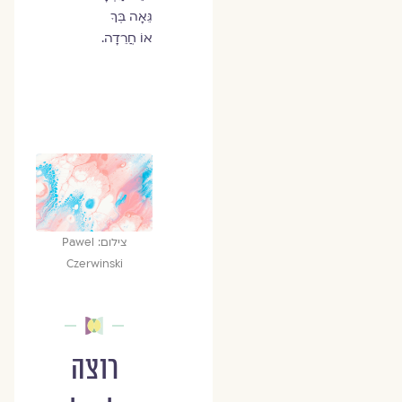
גֵּאָה בְּךָ
אוֹ חֲרֵדָה.
צילום: Pawel
Czerwinski
רוצה