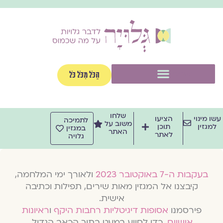
וג
וכן
תפריט
הַכֹּל מִכֹּל כֹּל
שלחו
שו מינוי
הציעו
לתמיכה
משוב על
למגזין
תוכן
במגזין
האתר
לאתר
גלויה
בעקבות ה-7 באוקטובר 2023
ולאורך ימי המלחמה,
קיבצנו אל המגזין מאות שירים, תפילות וכתיבה
אישית.
פירסמנו
אסופות דיגיטליות רחבות היקף
ו
ראיונות
אישיים
, כדי לסייע במעט בתוך הכאב הגדול.