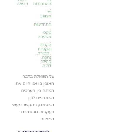
פוריות
כּוֹתֵב
ההתבגרות
קריאה
,
שֶׁלְּךָ
גיל
לְעֵת בְּלוֹתִי / אָנָּא / תֵּן
מצוות
מַה הַק
יאה ››
בִּי עֶדְנָה.
,
התחדשות
,
לה
להמשך קריאה ››
טקסי
משפחה
,
טקסים
וטקסיות
,
מסורת
,
נָחוּגָה
,
קהילה
דתית
על השאלה בדבר
האופן בו אנו חיים את
המתח בין הערכים
המודרניים לבין
המסורת, בהקשר מעשי
בעקבות חגיגת בת
המצווה
להמשך קריאה ››