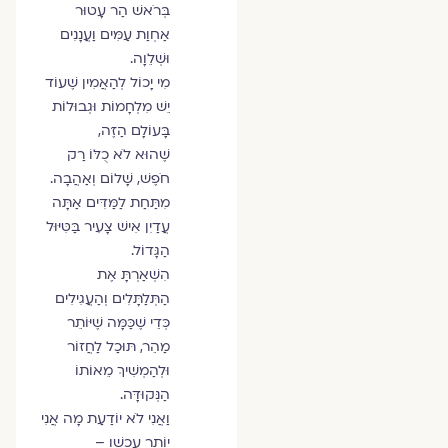
בְּרֹאשׁ הַר עָטוּר
אַחְוַת עַמִּים וַעֲנָנִים
וּשְׁלֵוָה.
מִי יָכוֹל לְהַאֲמִין שֶׁעוֹד
יֵשׁ מִלְחָמוֹת וּגְבוּלוֹת
בָּעוֹלָם הַזֶּה,
שֶׁהוּא לֹא כֻלּוֹ רַק
חֹפֶשׁ, שָׁלוֹם וְאַהֲבָה.
מִתַּחַת לַמַּדִּים אַתָּה
עֲדַיִן אִישׁ צָעִיר בַּטִּיּוּל
הַגָּדוֹל.
הִשְׁאַרְתָּ אֶת
הַתְּלַתָּלִים וְהַעֲגִילִים
כְּדֵי שֶׁכַּמָּה שֶׁיּוֹתֵר
מַהֵר, תּוּכַל לַחֲזוֹר
וּלְהַמְשִׁיךְ מֵאוֹתוֹ
הַנְּקוּדָּה.
וַאֲנִי לֹא יוֹדַעַת מָה אֲנִי
יוֹתֵר עַכְשָׁו –