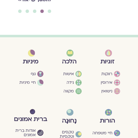
5
4
3
2
1
מיניות
זוגיות
הלכה
גוף
רווקות
אישות
חיי מיניות
אירוסין
נידה
נישואין
מקווה
ברית אמונים
הורות
נָחוּגָה
אודות ברית
טקסים
חיי משפחה
אמונים
וטקסיות