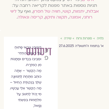
תגיות נוספות באתר מפנות לקריאה רחבה על:
אבלות
,
יתמות
,
קושי
,
חוויה של חסרון
, ואף על
ליווי
רוחני
,
אמונה
,
תקווה ותיקון
,
קריסה וגאולה
.
גלויה
ספרות ורוח
שירה
א׳ בתמוז ה׳תשפ״ה 27.6.2025
דיסוננס
קִיטְבֶּג צְבָאִי פָּתוּחַ
שלומית
עַל רִצְפַּת הַחֶדֶר
פישר
וּסְבִיבוֹ בְּגָדִים וּמַתָּנוֹת
מִן הַמִּזְרָח.
מַה הַקֶּשֶׁר – אַתָּה
כּוֹתֵב מִתַּחַת לַתְּמוּנָה
שֶׁלְּךָ בְּנְקוּדַּת הַחִיּוּל –
מַה הַקֶּשֶׁר אֵלַי עַכְשָׁיו.
מִי יָכוֹל לַחְשֹׁב עַל
מִלְחָמוֹת בִּפְאַתֵי
נֶפָאל,