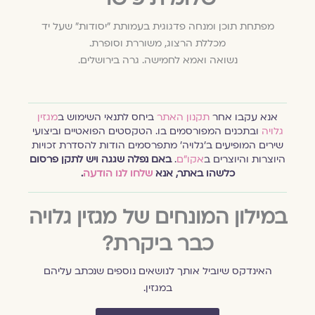
מפתחת תוכן ומנחה פדגוגית בעמותת "יסודות" שעל יד
מכללת הרצוג, משוררת וסופרת.
נשואה ואמא לחמישה. גרה בירושלים.
אנא עקבו אחר
תקנון האתר
ביחס לתנאי השימוש ב
מגזין
גלויה
ובתכנים המפורסמים בו. הטקסטים הפואטיים וביצועי
שירים המופיעים ב׳גלויה׳ מתפרסמים הודות להסדרת זכויות
היוצרות והיוצרים ב
אקו״ם
.
באם נפלה שגגה ויש לתקן פרסום
כלשהו באתר, אנא
שלחו לנו הודעה
.
במילון המונחים של מגזין גלויה
כבר ביקרת?
האינדקס שיוביל אותך לנושאים נוספים שנכתב עליהם
במגזין.