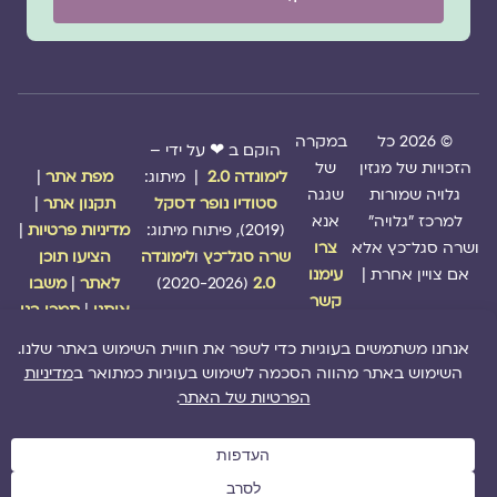
© 2026 כל
במקרה
הוקם ב ❤ על ידי –
הזכויות של מגזין
של
לימונדה 2.0
| מיתוג:
מפת אתר
|
גלויה שמורות
שגגה
סטודיו נופר דסקל
תקנון אתר
|
למרכז "גלויה"
אנא
(2019), פיתוח מיתוג:
מדיניות פרטיות
|
ושרה סגל־כץ אלא
צרו
שרה סגל־כץ
ו
לימונדה
הציעו תוכן
אם צויין אחרת |
עימנו
2.0
(2020-2026)
לאתר
|
משבו
קשר
אותנו
|
תמכו בנו