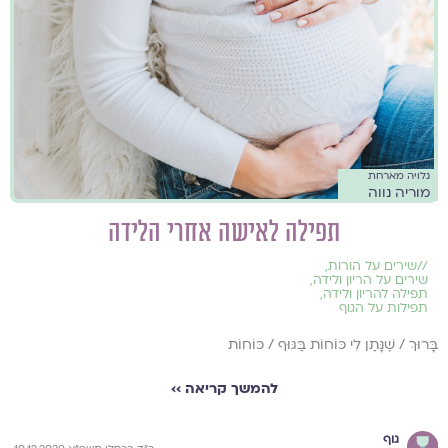
גלויה מארחת
מוריה נווה
תפילה לאישה אחרי הלידה
//
שירים על הורות
,
שירים על הריון ולידה
,
תפילה להריון ולידה
,
תפילות על הגוף
בָּרוּךְ / שֶׁנָּתַן לִי כּוֹחוֹת בַּגּוּף / כּוֹחוֹת
להמשך קריאה ››
גוף