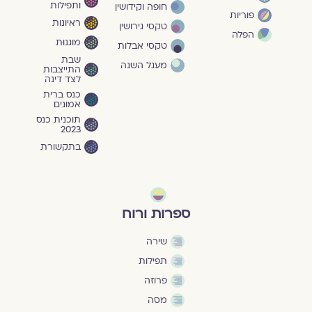
ותפילות
חופה וקידושין
פוריות
ראיונות
טקסי גירושין
הפלה
מוגנוּת
טקסי אבלות
שבת
מעגל השנה
התייצבות
לצד דינה
כנס ברית
אמונים
תוכנית כנס
2023
בתקשורת
ספרות ורוח
שירה
תפילות
פרוזה
מסה