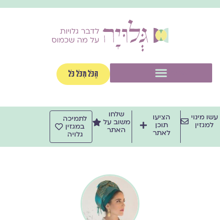
ילוג
תוכן
תפריט
הַכֹּל מִכֹּל כֹּל
שלחו
עשו מינוי
הציעו
לתמיכה
משוב על
למגזין
תוכן
במגזין
האתר
לאתר
גלויה