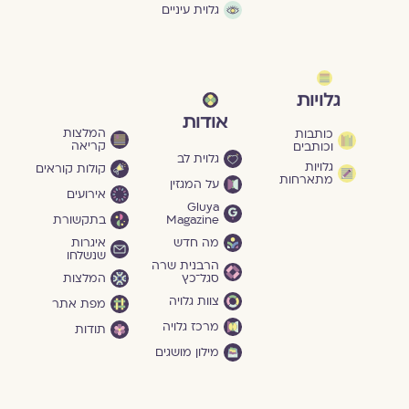
גלוית עיניים
גלויות
אודות
המלצות
כותבות
קריאה
וכותבים
גלוית לב
גלויות
קולות קוראים
מתארחות
על המגזין
אירועים
Gluya
Magazine
בתקשורת
מה חדש
איגרות
שנשלחו
הרבנית שרה
סגל־כץ
המלצות
צוות גלויה
מפת אתר
מרכז גלויה
תודות
מילון מושגים