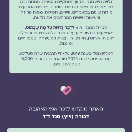
גלויה היא מגזין מקוון המתקיים כספריה צומחת ובה
רשומות רבות מאת כותבות וכותבים מגוונים המביעים
קולות שונים במאמרים, שירים, תפילות, מסות פרוזה,
וראיונות אישיים המרחיבים את הדעת.
מטרת המגזין היא
לְדַבֵּר גְּלוּיוֹת עַל מָה שֶׁכָּמוּס
,
באמצעות הנגשת ידע על זוגיות, הלכה ומיניות ובכללם:
רווקות, אירוסין, חיי נישואין, בניית המשפחה, טקסי חיים
ומוגנוּת.
המגזין נוסד בשנת 2019 על-ידי הרבנית שרה סגל־כץ.
עם הכניסה לשנת 2025 פורסמו בו קרוב ל-3,000
טקסטים שונים.
האתר מוקדש לזכר אמי האהובה
דבורה (וייץ) סגל ז"ל