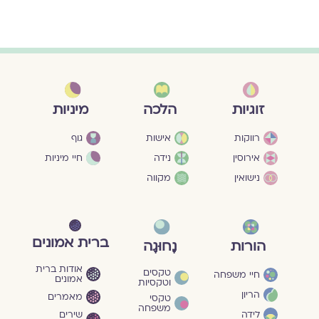
מיניות
זוגיות
הלכה
גוף
רווקות
אישות
חיי מיניות
אירוסין
נידה
נישואין
מקווה
ברית אמונים
הורות
נָחוּגָה
אודות ברית
טקסים
חיי משפחה
אמונים
וטקסיות
הריון
מאמרים
טקסי
משפחה
שירים
לידה