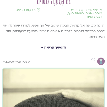
גם כְּמַעֲנֶה לנשים
//
דימוי גוף
,
הגוף האנושי
,
⏱️ 5 דקות קריאה
רווחה גופנית
,
רפואת הגוף
,
רצפת האגן
היוגה מביאה אל קדמת הבמה שילוב של גוף ונפש. למרות שהחלה את
דרכה כתרגול לגברים בלבד היא מביאה מזור ומסייעת לבעיותיהן של
נשים רבות.
להמשך קריאה ››
גוף
י"ט בסיון תש"ף 11.6.2020