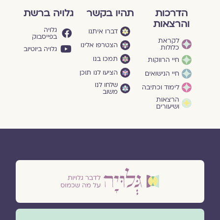
הדרכות
תהיו בקשר
גלויה ברשת
והרצאות
גלויה
דברו איתנו
בפייסבוק
לקראת
הצטרפו אלינו
כלולות
גלויה ביוטיוב
תמכו בנו
חיי הרווקות
הציעו לנו תוכן
חיי הנישואים
שלחו לנו
לימוד וכתיבה
משוב
הרצאות
ושיעורים