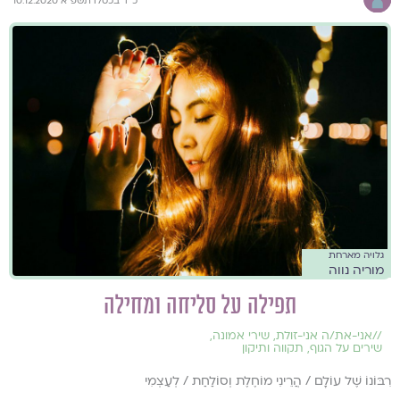
כ״ד בכסלו תשפ״א 10.12.2020
גלויה מארחת
מוריה נווה
תפילה על סליחה ומחילה
//
אני-את/ה אני-זולת
,
שירי אמונה
,
שירים על הגוף
,
תקווה ותיקון
רִבּוֹנוֹ שֶׁל עוֹלָם / הֲרֵינִי מוֹחֶלֶת וְסוֹלַחַת / לְעַצְמִי