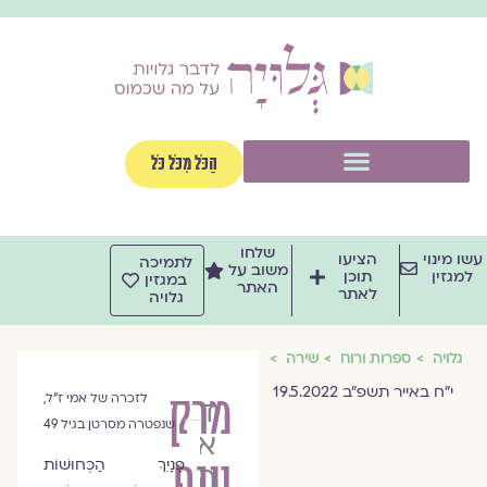
וג
וכן
תפריט
הַכֹּל מִכֹּל כֹּל
שלחו
שו מינוי
הציעו
לתמיכה
משוב על
למגזין
תוכן
במגזין
האתר
לאתר
גלויה
גלויה
ספרות ורוח
שירה
י״ח באייר תשפ״ב 19.5.2022
מרק
לזכרה של אמי ז״ל,
ד״ר
שנפטרה מסרטן בגיל 49
אפי
עוף
פָּנַיִךְ הַכְּחוּשׁוֹת
הלפרין