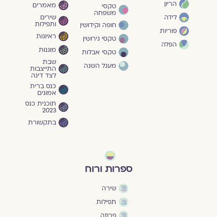
הריון
מאמרים
טקסי
משפחה
שירים
לידה
ותפילות
חופה וקידושין
פוריות
ראיונות
טקסי גירושין
הפלה
מוגנוּת
טקסי אבלות
שבת
מעגל השנה
התייצבות
לצד דינה
כנס ברית
אמונים
תוכנית כנס
2023
בתקשורת
ספרות ורוח
שירה
תפילות
פרוזה