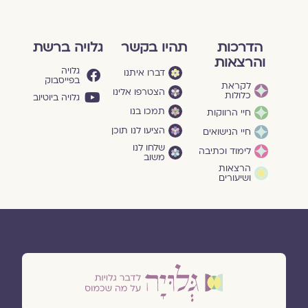
הדרכות
תהיו בקשר
גלויה ברשת
והרצאות
גלויה
דברו איתנו
בפייסבוק
לקראת
הצטרפו אלינו
כלולות
גלויה ביוטיוב
תמכו בנו
חיי הרווקות
הציעו לנו תוכן
חיי הנישואים
שלחו לנו
לימוד וכתיבה
משוב
הרצאות
ושיעורים