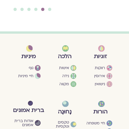
6
5
4
3
2
1
מיניות
זוגיות
הלכה
גוף
רווקות
אישות
חיי מיניות
אירוסין
נידה
נישואין
מקווה
ברית אמונים
הורות
נָחוּגָה
אודות ברית
טקסים
חיי משפחה
אמונים
וטקסיות