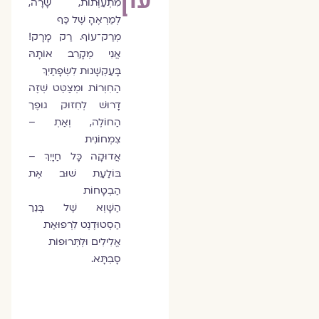
מִתְעַוְּתוֹת, שָׂרָה,
לְמַרְאֶהָ שֶׁל כַּף
מְרַק־עוֹף. רַק מָרָק!
אֲנִי מְקָרֵב אוֹתָהּ
בָּעַקְשָׁנוּת לִשְׂפָתַיִךְ
הַחִוְּרוֹת ומְצַטֵּט שְׁזֶה
דָרוּשׁ לְחִזוּק גוּפֶך
הַחוֹלֶה, וְאַתְ –
צִמְחוֹנִית
אֲדוּקָה כָּל חַיָיִךְ –
בּוֹלַעַת שׁוּב אֶת
הַבְטָחוֹת
הַשָׁוְא שֶׁל בְּנֵך
הַסְטוּדֶנְט לִרְפוּאַת
אֱלִילִים וּלְתְּרוּפוֹת
סָבְתָּא.