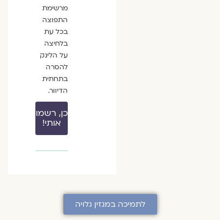
מרשימת
התפוצה
בכל עת
בלחיצה
על הלינק
להסרה
בתחתית
הדיוור.
כן, רשמו
אותי!
לתמיכה במגזין גלויה