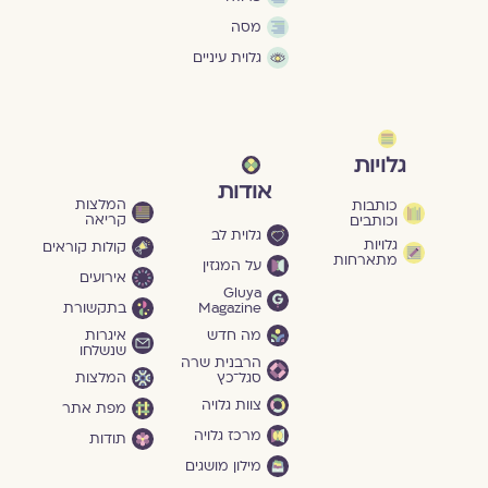
מסה
גלוית עיניים
גלויות
אודות
המלצות
כותבות
קריאה
וכותבים
גלוית לב
גלויות
קולות קוראים
מתארחות
על המגזין
אירועים
Gluya
Magazine
בתקשורת
מה חדש
איגרות
שנשלחו
הרבנית שרה
סגל־כץ
המלצות
צוות גלויה
מפת אתר
מרכז גלויה
תודות
מילון מושגים