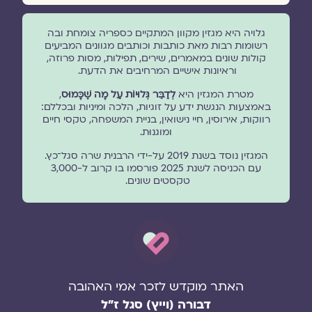
גלויה היא מגזין מקוון המתקיים כספריה צומחת ובה
רשומות רבות מאת כותבות וכותבים מגוונים המביעים
קולות שונים במאמרים, שירים, תפילות, מסות פרוזה,
וראיונות אישיים המרחיבים את הדעת.
מטרת המגזין היא
לְדַבֵּר גְּלוּיוֹת עַל מָה שֶׁכָּמוּס
,
באמצעות הנגשת ידע על זוגיות, הלכה ומיניות ובכללם:
רווקות, אירוסין, חיי נישואין, בניית המשפחה, טקסי חיים
ומוגנוּת.
המגזין נוסד בשנת 2019 על-ידי הרבנית שרה סגל־כץ.
עם הכניסה לשנת 2025 פורסמו בו קרוב ל-3,000
טקסטים שונים.
האתר מוקדש לזכר אמי האהובה
דבורה (וייץ) סגל ז"ל