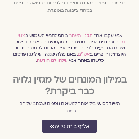
המשווה'- פרויקט התנדבותי ייחודי לפיתוח הרפואה הכפרית
במחוז צ'יבוגה באוגנדה.
אנא עקבו אחר
תקנון האתר
ביחס לתנאי השימוש ב
מגזין
גלויה
ובתכנים המפורסמים בו. הטקסטים הפואטיים וביצועי
שירים המופיעים ב׳גלויה׳ מתפרסמים הודות להסדרת זכויות
היוצרות והיוצרים ב
אקו״ם
.
באם נפלה שגגה ויש לתקן פרסום
כלשהו באתר, אנא
שלחו לנו הודעה
.
במילון המונחים של מגזין גלויה
כבר ביקרת?
האינדקס שיוביל אותך לנושאים נוספים שנכתב עליהם
במגזין.
אל״ף בי״ת גלויה