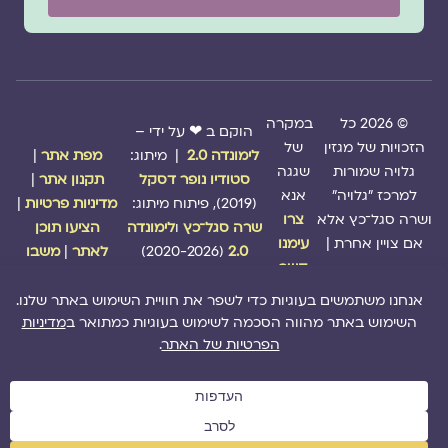
© 2026 כל
במקרה
הוקם ב ❤ על ידי –
הזכויות של מגזין
של
לימונדה 2.0
| מיתוג:
מפת אתר
|
גלויה שמורות
שגגה
סטודיו נופר דסקל
תקנון אתר
|
למרכז "גלויה"
אנא
(2019), פיתוח מיתוג:
מדיניות פרטיות
|
ושרה סגל־כץ אלא
צרו
שרה סגל־כץ
ו
לימונדה
הציעו תוכן
אם צויין אחרת |
עימנו
2.0
(2020-2026)
לאתר
|
משבו
קשר
אותנו
|
תמכו בנו