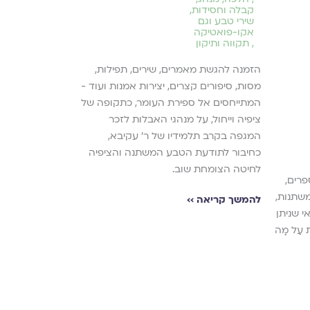
קבלה וחסידות
,
זרות
,
שירי טבע וגם
חרם והדרה
אקו-פואטיקה
חברתית פוגענ
,
תקווה ותיקון
,
טראומה
,
ילד
שירי משבר
,
שירים על הור
הזמנה להגשת מאמרים, שירים, תפילות,
שירים על קושי
מסות, סיפורים קצרים, יצירות אמנות ועוד -
תפילות למצב
קשים
המתייחסים אל ספירת העומר, כתקופה של
,
ציפיה וייחול, על מנהגי האבלות לזכר
תפילות על הי
,
תקווה ותיקון
המגפה בקרב תלמידיו של ר׳ עקיבא,
כחיבור לתודעת הטבע המשתנה והציפיה
שירים, תפילות 
לחיטה הצומחת שוב.
וחרם חברתי בכל 
פרים,
לשימוש חינוכי ו
משתנות,
להמשך קריאה ››
י שניתן
להמשך קריאה ›
ת עַל מָה