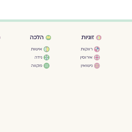
זוגיות
הלכה
רווקות
אישות
אירוסין
נידה
נישואין
מקווה