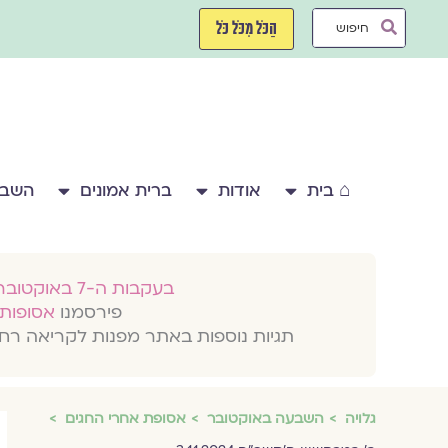
ילוג
Search
תוכן
הַכֹּל מִכֹּל כֹּל
...
⌂ בית
אודות
ברית אמונים
השבע
בעקבות ה-7 באוקטובר 2023
פירסמנו
אסופות 
תגיות נוספות באתר מפנות לקריאה רח
גלויה
השבעה באוקטובר
אסופת אחרי החגים