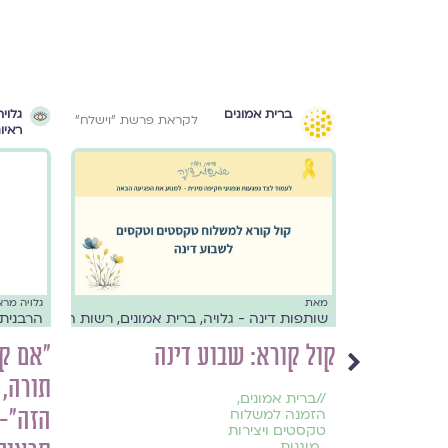
ברית אמונים
גלוית
 באלול התשפ״ג
לקראת פרשת ״וישלח״
ראיו
14.9.2023
מאת
גלויה מרא
הרבנית
שותפות דינה - גלויה, ברית אמונים, רשות הרבים, בנות ד
 עוד
קול קורא: שבוע דינה
״אם קי
איון עם
תורה, 
//
ברית אמונים
,
הזה״- 
הזמנה למשלוח
טקסטים ויצירות
,
מוגנות
,