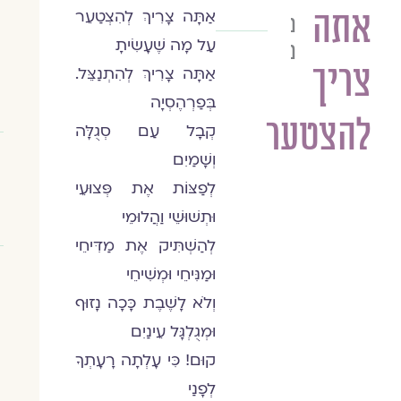
אתה
אַתָּה צָרִיךְ לְהִצְטַעֵר
נועה
עַל מָה שֶׁעָשִׂיתָ
ניר
צריך
אַתָּה צָרִיךְ לְהִתְנַצֵּל.
בְּפַרְהֶסְיָה
להצטער
קְבָל עַם סְגֻלָּה
וְשָׁמַיִם
לְפַצּוֹת אֶת פְּצוּעֵי
וּתְשׁוּשֵׁי וַהֲלוּמֵי
לְהַשְׁתִּיק אֶת מַדִּיחֵי
וּמַנִּיחֵי וּמְשִׁיחֵי
וְלֹא לָשֶׁבֶת כָּכָה נָזוּף
וּמְגֻלְגָּל עֵינַיִם
קוּם! כִּי עָלְתָה רָעָתְךָ
לְפָנַי