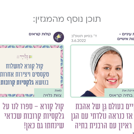
תוכן נוסף מהמגזין:
 עיניים -
קולות קוראים
ד׳ בסיוון תשפ״ב
נות אישיים
3.6.2022
יינת את
מאת
 בתיה קראוס
ינה, בית דינה ופרוייקט דינה
צוות גלויה
ים בעולם גֵּן של אהבת
קול קורא – ספרו לנו על
אז כנראה נולדתי עם הגן
גלקסיות קרובות שכדאי
ראיון עם הרבנית בתיה
שינחתו גם כאן!