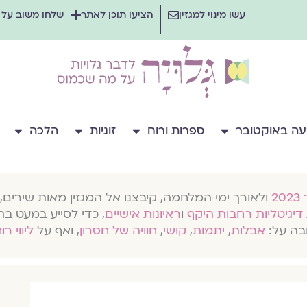
עשו מינוי למגזין
הציעו תוכן לאתר
שלחו משוב על
ה באוקטובר
ספרות ורוח
זוגיות
הלכה
ולאורך ימי המלחמה, קיבצנו אל המגזין מאות שירים, 
דיגיטליות רחבות היקף
ו
ראיונות אישיים
, כדי לסייע במעט בת
בה על:
אבלות
,
יתמות
,
קושי
,
חוויה של חסרון
, ואף על
ליווי רו