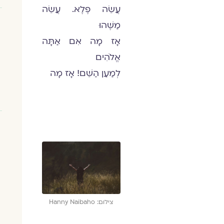
עֲשֵׂה פֶלֶא. עֲשֵׂה
מַשֶּׁהוּ
אָז מָה אִם אַתָּה
אֱלֹהִים
לְמַעַן הַשֵּׁם! אָז מָה
צילום: Hanny Naibaho