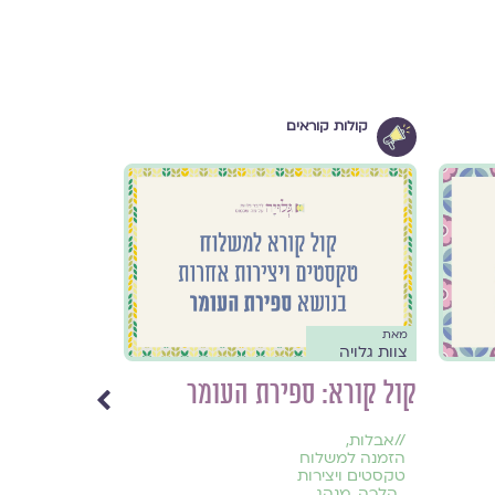
קולות קוראים
אסופות
מאת
מאת
צוות גלויה
מרכז גלויה וכנ
קול קורא: ספירת העומר
והילד הזה 
שירה והגו
//
אבלות
,
הזמנה למשלוח
טקסטים ויצירות
//
אילמות
,
אמו
,
הלכה
,
מנהג
,
אתיקה
,
הורות