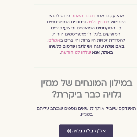
אנא עקבו אחר
תקנון האתר
ביחס לתנאי
השימוש ב
מגזין גלויה
ובתכנים המפורסמים
בו. הטקסטים הפואטיים וביצועי שירים
המופיעים ב׳גלויה׳ מתפרסמים הודות
להסדרת זכויות היוצרות והיוצרים ב
אקו״ם
.
באם נפלה שגגה ויש לתקן פרסום כלשהו
באתר, אנא
שלחו לנו הודעה
.
במילון המונחים של מגזין
גלויה כבר ביקרת?
האינדקס שיוביל אותך לנושאים נוספים שנכתב עליהם
במגזין.
אל״ף בי״ת גלויה