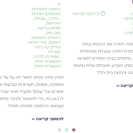
//
הזמנה למשלוח
ה
,
⏱️ 5 דקות קריאה
טקסטים ויצירות
ניים -
,
הלכה
,
טבילה
,
יחידאות
,
,
מיניות בריאה
,
תורה
עונג מיני
,
ראשית הנישואין
,
רווקות
,
שירי זוגיות
,
מחה לארח את הרבנית בתיה
שירים על נידה
ורת הלכה ועובדת סוציאלית
וטבילה
,
שמירת הלכה
,
. מלמדת בבית המדרש למורות
תקשורת זוגית
,
תן השרון, ומובילת שו"ת נגישות
תקשורת מינית
ני ורבניות בית הלל
מגזין גלויה מזמין לספר לנו על על ס
מוסיקה, אמנות, תערוכות קבועות ו
ריאה ››
אתרים וכל ׳עולם׳ מקביל אחר שכדא
לו כאן הד, כדי להמשיך ולְדַבֵּר גְּלוּיוֹ
שֶׁכָּמוּס. ההזמנה פתוחה תמיד!
להמשך קריאה ››
3
2
1