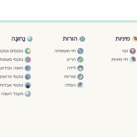
מיניות
הורות
נָחוּגָה
גוף
חיי משפחה
טקסים וטקסי
חיי מיניות
הריון
טקסי משפח
לידה
חופה וקידושי
פוריות
טקסי גירושין
הפלה
טקסי אבלות
מעגל השנה