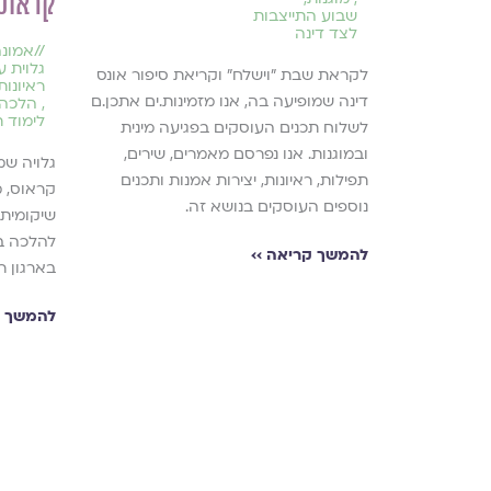
קראוס
שבוע התייצבות
לצד דינה
//
אמונ
גלוית עי
לקראת שבת ״וישלח״ וקריאת סיפור אונס
ראיונות
דינה שמופיעה בה, אנו מזמינות.ים אתכן.ם
,
הלכה
לימוד 
לשלוח תכנים העוסקים בפגיעה מינית
ר אורי פרץ על
ובמוגנות. אנו נפרסם מאמרים, שירים,
גלויה ש
רר, הבחירה
תפילות, ראיונות, יצירות אמנות ותכנים
קראוס, מ
ודה שלו
נוספים העוסקים בנושא זה.
שיקומית
להלכה במ
להמשך קריאה ››
בארגון רב
להמשך ק