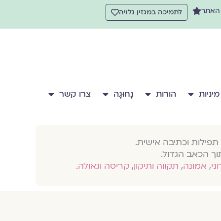
 האתר
לתמיכה במגזין גלויה
מיניות
הורות
נָחוּגָה
צרו קשר
תפילות וכתיבה אישית.
וך הכאב הגדול.
חני
,
אמונה
,
תקווה ותיקון
,
קריסה וגאולה
.