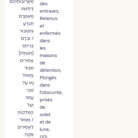
מֵאֲרֻובּוֹתֵיהֶם
des
דַּלְתוֹת
entraves,
מַאֲסָרָם
Retenus
תְּגַדֵּעַ
et
וְתִשְׁבּוֹר
enfermés
/ וּבְדַם
dans
בְּרִיתְךָ
les
[תְּשַׁלַּח]
maisons
אֲסִירִים
de
מִבּוֹר
détention,
וַחֲמוֹל
Plongés
נָא עַל
dans
שְׁבִי
l’obscurité,
עַמְּךָ
privés
וְעַל
de
הַמַּלְקוֹחַ
soleil
/ וֶאֱמוֹר
et de
לַאֲסִירִים
lune,
פְּקַח
(10)