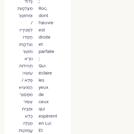
;
גָּדוֹל
Roc,
מִצַּלְמָוֶת
dont
וּמֵחוֹשֶׁךְ
/
l’œuvre
est
לְמַכִּירָיו
droite
חַסְדּוֹ
et
וְצִדְקָתוֹ
parfaite
מוֹשֵׁךְ
;
נוֹרָא
Qui
תְהִילּוֹת
éclaire
עוֹשֵׂה
les
פֶלֶא /
yeux
הַמּוֹצִיא
de
מִמַּסְגֵּר
ceux
אַסִּיר
qui
וּמִבֵּית
espèrent
כֶּלֶא
en Lui
מְגַלֶּה
Et
עֲמֻוקוֹת