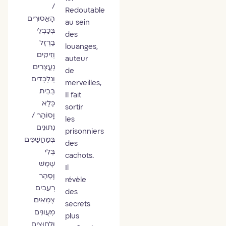
/
Redoutable
הָאֲסוּרִים
au sein
בְּכַבְלֵי
des
בַרְזֶל
louanges,
וְזִיקִּים
auteur
נֶעֱצָרִים
de
וְנִלְכָּדִים
merveilles,
בְּבֵית
Il fait
כֶּלֶא
sortir
וָסוֹהַר /
les
נְתוּנִים
prisonniers
בְּמַחֲשַׁכִּים
des
בְּלִי
cachots.
שֶׁמֶשׁ‏‏‏
Il
וָסַהַר
révèle
רְעֵבִים
des
צְמֵאִים
secrets
מְעֻונִּים
plus
וּלְחוּצִים