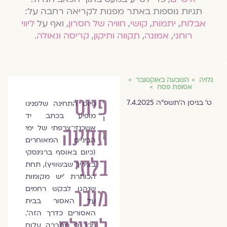
תגיות נוספות באתר מפנות לקריאה רחבה על:
אבלות
,
יתמות
,
קושי
,
חוויה של חסרון
, ואף על
ליווי
רוחני
,
אמונה
,
תקווה ותיקון
,
קריסה וגאולה
.
גלויה
השבעה באוקטובר
אסופת פסח
פיוט
ד״ר
ט׳ בניסן ה׳תשפ״ה 7.4.2025
פיוט התחינה שלפנינו
מופיע בכתב יד
יהושע
אשכנזי־צרפתי של ימי
תחינה
גרנט
הביניים המאוחרים
(כיום באוסף ברגינסקי
בלתי
בציריך שבשוויץ), תחת
הכותרת 'יש מקומות
שנהגו לבקש רחמים
מוכר
על האסור בבית
האסורים כדרך הזה'.
ניכר כי מחברה עלום