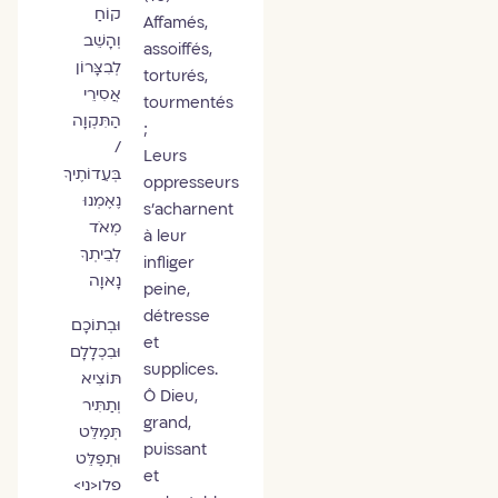
קוֹחַ
Affamés,
וְהָשֵׁב
assoiffés,
לְבִצָּרוֹן
torturés,
אֲסִירֵי
tourmentés
הַתִּקְוָה
;
/
Leurs
בְּעֵדוֹתֶיךָ
oppresseurs
נֶאֶמְנוּ
s’acharnent
מְאֹד
à leur
לְבֵיתְךָ
infliger
נָאוָה
peine,
détresse
וּבְתוֹכָם
et
וּבִכְלָלָם
supplices.
תּוֹצִיא
Ô Dieu,
וְתַתִּיר
grand,
תְּמַלֵּט
puissant
וּתְפַלֵּט
et
פלו<ני>