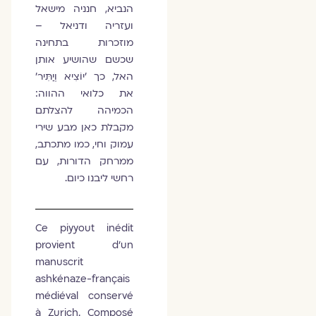
הנביא, חנניה מישאל
ועזריה ודניאל –
מוזכרות בתחינה
שכשם שהושיע אותן
האל, כך 'יוֹצִיא וְיַתִּיר'
את כלואי ההווה:
הכמיהה להצלתם
מקבלת כאן מבע שירי
עמוק וחי, כמו מתכתב,
ממרחק הדורות, עם
רחשי ליבנו כיום.
Ce piyyout inédit
provient d’un
manuscrit
ashkénaze-français
médiéval conservé
à Zurich. Composé