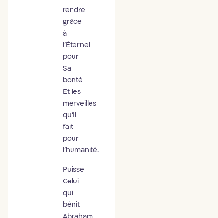
rendre
grâce
à
l’Éternel
pour
Sa
bonté
Et les
merveilles
qu’Il
fait
pour
l’humanité.
Puisse
Celui
qui
bénit
Abraham,