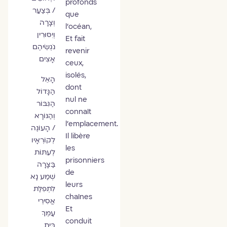
profonds
/ בְּצַעַר
que
וְצָרָה
l’océan,
וְיִסּוּרִין
Et fait
נֹגְשֵׂיהֶם
revenir
אָצִים
ceux,
isolés,
הָאֵל
dont
הַגָּדוֹל
nul ne
הַגִּבּוֹר
connaît
וְהַנּוֹרָא
l’emplacement.
/ הָעוֹנֶה
Il libère
לְקוֹרְאָיו
les
לְעִתּוֹת
prisonniers
בַּצָּרָה
de
שְׁמַע נָא
leurs
לִתְפִלַּת
chaînes
אֲסִירֵי
Et
עַמְּךָ
conduit
בֵּית