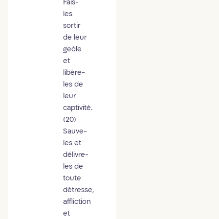
Fais-
les
sortir
de leur
geôle
et
libère-
les de
leur
captivité.
(20)
Sauve-
les et
délivre-
les de
toute
détresse,
affliction
et