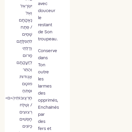
avec
יִשְׂרָאֵל
douceur
וְאֶל
le
נַאֲקָתָם
restant
/ פְּתַח
de Son
שָׁמַיִם
troupeau.
לִתְפִלָּתָם
וְדַלְתֵי
Conserve
מָרוֹם
dans
לְזַעֲקָתָם
Ton
וְהַתֵּר
outre
אֲגֻודּוֹת
les
מוֹטָם
larmes
וּפַתֵּחַ
des
חַרְצֻובּוֹתֵיהֶ<ם>
opprimés,
/ וְשַׁלַּח
Enchaînés
רְצוּצִים
par
חָפְשִׁים
des
כַּיּוֹנִים
fers et