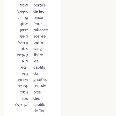
portes
חֲנַנְיָה
de leur
מִישָׁאֵל
prison,
וַעֲזַרְיָה
Pour
מִתּוֹךְ
l’alliance
כִּבְשַׁן
scellée
הָאֵשׁ
par le
וְדָנִיּאֵל
sang,
מִגּוֹב
libère
הָאֲרָיוֹת
les
הוּא
captifs
יוֹצִיא
du
וְיַתִּיר
gouffre.
פלו<ני>
(15) Aie
עִם כָּל
pitié
אֲסִירֵי
des
עַמּוֹ
captifs
יִשְׂרָ<אֵל>
de Ton