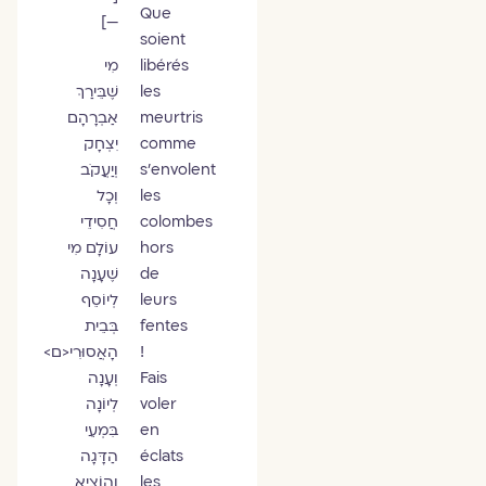
Que
—]
soient
libérés
מִי
les
שֶׁבֵּירַךְ
meurtris
אַבְרָהָם
comme
יִצְחָק
s'envolent
וְיַעֲקֹב
les
וְכָל
colombes
חֲסִידֵי
hors
עוֹלָם מִי
de
שֶׁעָנָה
leurs
לְיוֹסֵף
fentes
בְּבֵית
!
הָאֲסוּרִי<ם>
Fais
וְעָנָה
voler
לְיוֹנָה
en
בִּמְעֵי
éclats
הַדָּגָה
les
וְהוֹצִיא