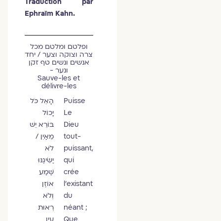
Traduction par
Ephraïm Kahn.
ופלטם ומלטם מכל
צרה וצוקה וצער / יחד
אנשים ונשים טף זקן
ונער -
Sauve-les et
délivre-les
Puisse
הָאֵל כֹּל
Le
יָכוֹל
Dieu
בּוֹרֵא יֵשׁ
tout-
מֵאַיִן /
puissant,
לֹא
qui
יַשִּׂיגֶנּוּ
crée
שֶׁמַע
l’existant
אוֹזֶן
du
וְלֹא
néant ;
רְאוּת
Que
עַיִן