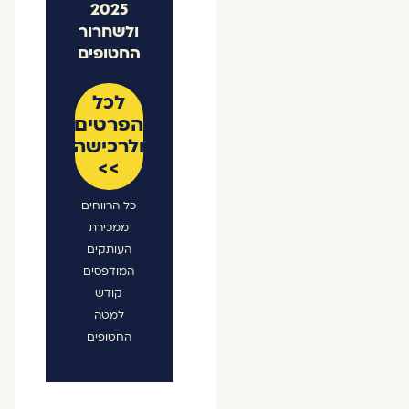
2025
ולשחרור
החטופים
לכל
הפרטים
ולרכישה
>>
כל הרווחים
ממכירת
העותקים
המודפסים
קודש
למטה
החטופים