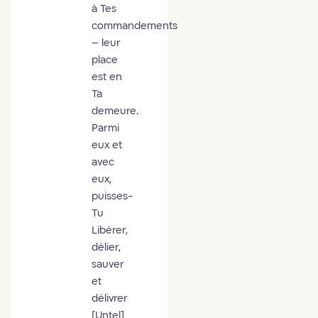
à Tes
commandements
– leur
place
est en
Ta
demeure.
Parmi
eux et
avec
eux,
puisses-
Tu
Libérer,
délier,
sauver
et
délivrer
[Untel]