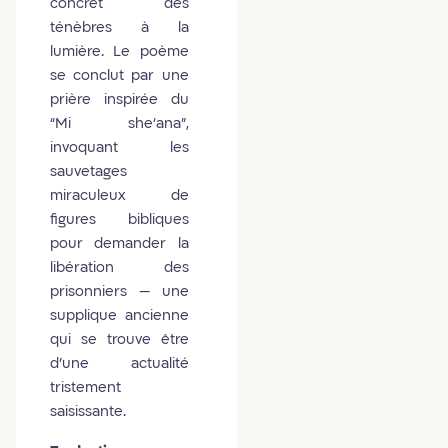
concret des
ténèbres à la
lumière. Le poème
se conclut par une
prière inspirée du
“Mi she‘ana”,
invoquant les
sauvetages
miraculeux de
figures bibliques
pour demander la
libération des
prisonniers — une
supplique ancienne
qui se trouve être
d’une actualité
tristement
saisissante.