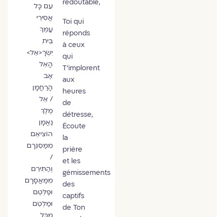
redoutable,
עִם כָּל
אֲסִירֵי
Toi qui
עַמְּךָ
réponds
בֵּית
à ceux
יִשְׂרָ<אֵל>
qui
הָאֵל
T’implorent
אַב
aux
הָרַחֲמָן
heures
/ אֵל
de
מֶלֶךְ
détresse,
נֶאֱמָן
Écoute
הוֹצִיאֵם
la
מִמַּסְגֵּרָם
prière
/
et les
וְהַתִּירֵם
gémissements
מִמַּאֲסָרָם
des
וּפַלְּטֵם
captifs
וּמַלְּטֵם
de Ton
מִכָּל