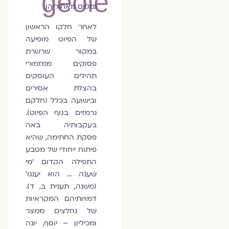
geôle
נמקים מאחוריהן.
לאחר חלקו הראשון
של הפיוט מופיעה
במקור שרשרת
פסוקים ממזמורי
תהילים העוסקים
בהצלת אסירים
ובישועה בכלל (חלקם
נרמזים בגוף הפיוט).
בעקבותיה באה
פסקת החתימה, שהיא
פיתוח ייחודי של מטבע
התפילה הקדום 'מי
שענה … הוא יעננו'
(משנה, תענית ב, ד).
דמויותיהם המקראיות
של נחלצים ממצר
ומכיליון – יוסף, יונה