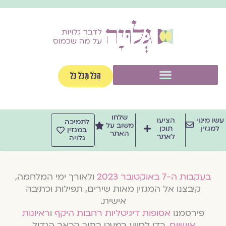
וג
וכן
תפריט
הַכֹּל מִכֹּל כֹּל
שלחו
שו מינוי
הציעו
לתמיכה
משוב על
למגזין
תוכן
במגזין
האתר
לאתר
גלויה
בעקבות ה-7 באוקטובר 2023
ולאורך ימי המלחמה,
קיבצנו אל המגזין מאות שירים, תפילות וכתיבה
אישית.
פירסמנו
אסופות דיגיטליות רחבות היקף
ו
ראיונות
אישיים
, כדי לסייע במעט בתוך הכאב הגדול.