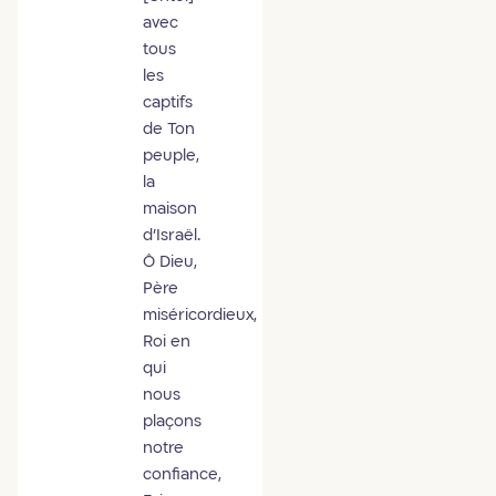
avec
tous
les
captifs
de Ton
peuple,
la
maison
d’Israël.
Ô Dieu,
Père
miséricordieux,
Roi en
qui
nous
plaçons
notre
confiance,