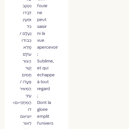
l’ouïe
נִשְׂגָּב
ne
לְבַדּוֹ
peut
וּמֵעֵין
saisir
כֹּל
ni la
נֶעְלָם /
vue
כְּבוֹדוֹ
apercevoir
מָלֵא
;
עוֹלָם
Sublime,
הַצּוּר
et qui
יָשָׁר
échappe
תָּמִים
à tout
פָּעֳלוֹ /
regard
הַמֵּאִיר
;
עֵינֵי
Dont la
הַמְחַכִּי<ם>
gloire
לוֹ
emplit
יוֹצִיאֵם
l’univers
לְאוֹר