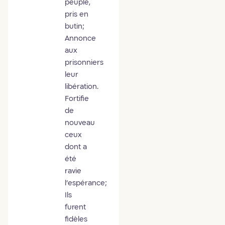
peuple,
pris en
butin;
Annonce
aux
prisonniers
leur
libération.
Fortifie
de
nouveau
ceux
dont a
été
ravie
l’espérance;
Ils
furent
fidèles