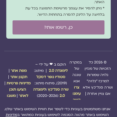
האתר.
* ניתן להסיר את עצמך מרשימת התפוצה בכל עת
בלחיצה על הלינק להסרה בתחתית הדיוור.
כן, רשמו אותי!
© 2026 כל
במקרה
הוקם ב ❤ על ידי –
הזכויות של מגזין
של
לימונדה 2.0
| מיתוג:
מפת אתר
|
גלויה שמורות
שגגה
סטודיו נופר דסקל
תקנון אתר
|
למרכז "גלויה"
אנא
(2019), פיתוח מיתוג:
מדיניות פרטיות
|
ושרה סגל־כץ אלא
צרו
שרה סגל־כץ
ו
לימונדה
הציעו תוכן
אם צויין אחרת |
עימנו
2.0
(2020-2026)
לאתר
|
משבו
קשר
אותנו
|
תמכו בנו