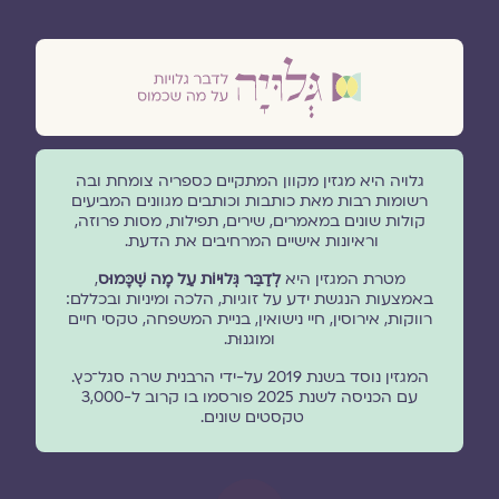
גלויה היא מגזין מקוון המתקיים כספריה צומחת ובה
רשומות רבות מאת כותבות וכותבים מגוונים המביעים
קולות שונים במאמרים, שירים, תפילות, מסות פרוזה,
וראיונות אישיים המרחיבים את הדעת.
מטרת המגזין היא
לְדַבֵּר גְּלוּיוֹת עַל מָה שֶׁכָּמוּס
,
באמצעות הנגשת ידע על זוגיות, הלכה ומיניות ובכללם:
רווקות, אירוסין, חיי נישואין, בניית המשפחה, טקסי חיים
ומוגנוּת.
המגזין נוסד בשנת 2019 על-ידי הרבנית שרה סגל־כץ.
עם הכניסה לשנת 2025 פורסמו בו קרוב ל-3,000
טקסטים שונים.