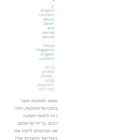
תורה תשפ"ד
פרלשט
 נערים
//
השיב
מה זו
English
להמשך קריאה ››
content
שמלוו
א מאמרים
about
Dinah
שיח סביב
and
לה
sexual
ח מגדרי,
abuse
ים ונערים
,
Gluya
Magazine
English
content
יאה ››
,
ברית
אמונים
,
מוגנות
,
שבוע
התייצבות
לצד דינה
מושג המוגנות אוצר
בתוכו פרקטיקות, הלכי
רוח ודפוסי חשיבה
רבים. על ידי פריטתם,
אנו מבקשים להציג את
האידיאל החברתי אליו