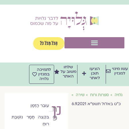
וג
וכן
תפריט
הַכֹּל מִכֹּל כֹּל
שלחו
שו מינוי
הציעו
לתמיכה
משוב על
למגזין
תוכן
במגזין
האתר
לאתר
גלויה
גלויה
ספרות ורוח
שירה
כ"ט באלול תשפ"א 6.9.2021
כך
עוֹבֵר הַזְּמַן
תמר
פלדברג
בִּקְצֵה תָּמָר נוֹשֶׁבֶת
רוּחַ