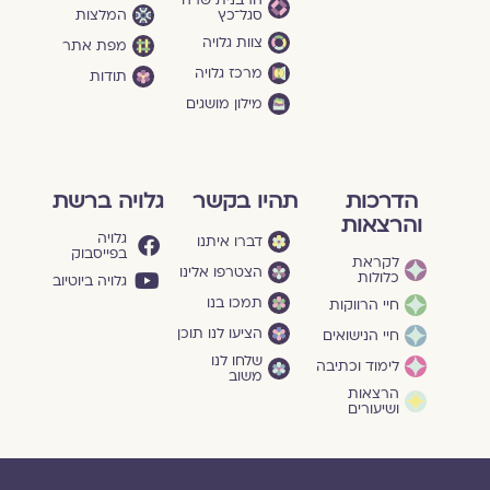
הרבנית שרה
סגל־כץ
המלצות
צוות גלויה
מפת אתר
מרכז גלויה
תודות
מילון מושגים
הדרכות
תהיו בקשר
גלויה ברשת
והרצאות
גלויה
דברו איתנו
בפייסבוק
לקראת
הצטרפו אלינו
כלולות
גלויה ביוטיוב
תמכו בנו
חיי הרווקות
הציעו לנו תוכן
חיי הנישואים
שלחו לנו
לימוד וכתיבה
משוב
הרצאות
ושיעורים