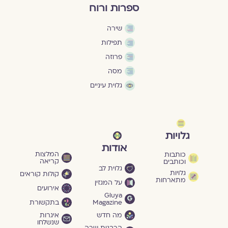
ספרות ורוח
שירה
תפילות
פרוזה
מסה
גלוית עיניים
גלויות
אודות
המלצות
כותבות
קריאה
וכותבים
גלוית לב
גלויות
קולות קוראים
מתארחות
על המגזין
אירועים
Gluya
Magazine
בתקשורת
מה חדש
איגרות
שנשלחו