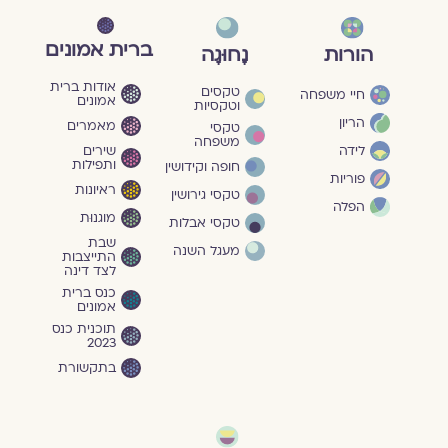
ברית אמונים
הורות
נָחוּגָה
אודות ברית
טקסים
חיי משפחה
אמונים
וטקסיות
הריון
מאמרים
טקסי
משפחה
שירים
לידה
ותפילות
חופה וקידושין
פוריות
ראיונות
טקסי גירושין
הפלה
מוגנוּת
טקסי אבלות
שבת
מעגל השנה
התייצבות
לצד דינה
כנס ברית
אמונים
תוכנית כנס
2023
בתקשורת