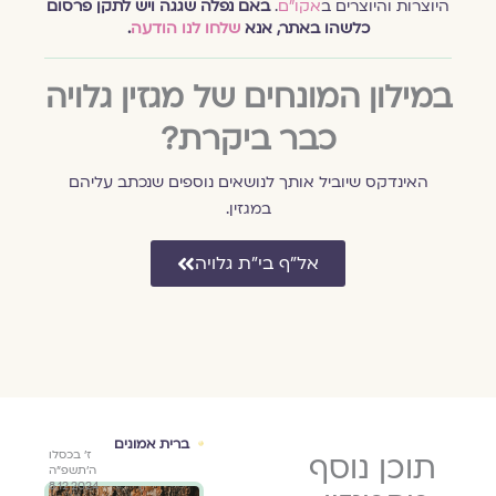
היוצרות והיוצרים ב
אקו״ם
.
באם נפלה שגגה ויש לתקן פרסום
כלשהו באתר, אנא
שלחו לנו הודעה
.
במילון המונחים של מגזין גלויה
כבר ביקרת?
האינדקס שיוביל אותך לנושאים נוספים שנכתב עליהם
במגזין.
אל״ף בי״ת גלויה
ם
מה חדש
ברית אמונים
אזכ
י״ב בסיון
תוכן נוסף
כ׳ בתשרי
ז׳ בכסלו
במגזין גלויה
במד
מאת
תשפ״ג
תשפ״ד
ה׳תשפ״ה
צוות
8.12.2024
5.10.2023
1.6.2023