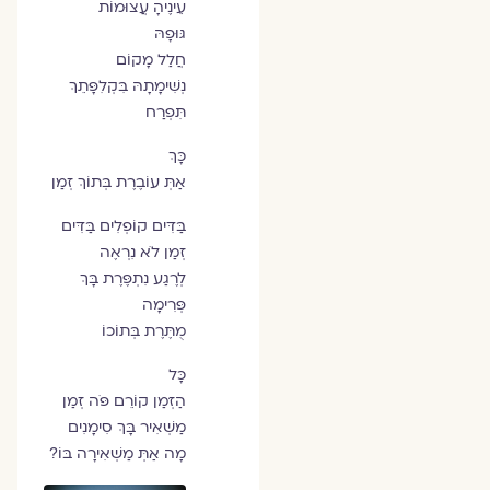
עֵינֶיהָ עֲצוּמוֹת
גּוּפָהּ
חֲלַל מָקוֹם
נְשִׁימָתָהּ בִּקְלִפָּתֵךְ
תִּפְרַח
כָּךְ
אַתְּ עוֹבֶרֶת בְּתוֹךְ זְמַן
בַּדִּים קוֹפְלִים בַּדִּים
זְמַן לֹא נִרְאֶה
לְרֶגַע נִתְפֶּרֶת בָּךְ
פְּרִימָה
מֻתֶּרֶת בְּתוֹכוֹ
כָּל
הַזְּמַן קוֹרֵם פֹּה זְמַן
מַשְׁאִיר בָּךְ סִימָנִים
מָה אַתְּ מַשְׁאִירָה בּוֹ?