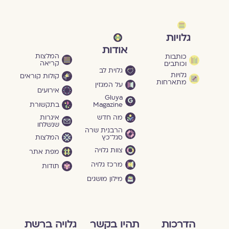
גלויות
אודות
המלצות
כותבות
קריאה
וכותבים
גלוית לב
גלויות
קולות קוראים
מתארחות
על המגזין
אירועים
Gluya
Magazine
בתקשורת
מה חדש
איגרות
שנשלחו
הרבנית שרה
סגל־כץ
המלצות
צוות גלויה
מפת אתר
מרכז גלויה
תודות
מילון מושגים
הדרכות
תהיו בקשר
גלויה ברשת