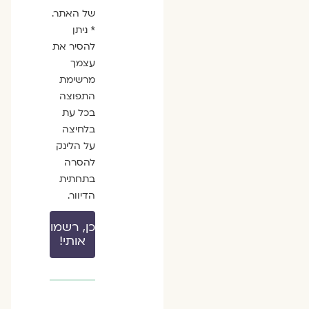
של האתר.
* ניתן
להסיר את
עצמך
מרשימת
התפוצה
בכל עת
בלחיצה
על הלינק
להסרה
בתחתית
הדיוור.
כן, רשמו
אותי!