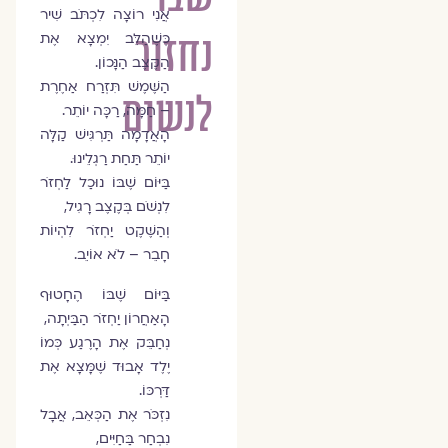
אֲנִי רוֹצָה לִכְתֹּב שִׁיר
נחזור
כְּשֶׁהַלֵּב יִמְצָא אֶת
הַקֶּצֶב הַנָּכוֹן.
הַשֶּׁמֶשׁ תִּזְרַח אַחֶרֶת
לנשום
– חַמָּה, רַכָּה יוֹתֵר.
הָאֲדָמָה תַּרְגִּישׁ קַלָּה
יוֹתֵר תַּחַת רַגְלֵינוּ.
בַּיּוֹם שֶׁבּוֹ נוּכַל לַחְזֹר
לִנְשֹׁם בְּקֶצֶב רָגִיל,
וְהַשֶּׁקֶט יַחְזֹר לִהְיוֹת
חָבֵר – לֹא אוֹיֵב.
בַּיּוֹם שֶׁבּוֹ הֶחָטוּף
הָאַחֲרוֹן יַחְזֹר הַבַּיְתָה,
נְחַבֵּק אֶת הָרֶגַע כְּמוֹ
יֶלֶד אָבוּד שֶׁמָּצָא אֶת
דַּרְכּוֹ.
נִזְכֹּר אֶת הַכְּאֵב, אֲבָל
נִבְחַר בַּחַיִּים,