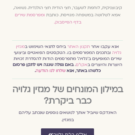
קיבוצניקית, לוחמת לשעבר, חצי הודית חצי הולנדית. נשואה,
אמא לשלושה במשפחה מגוייסת. כותבת
ומפרסמת שירים
בדף הפייסבוק.
אנא עקבו אחר
תקנון האתר
ביחס לתנאי השימוש ב
מגזין
גלויה
ובתכנים המפורסמים בו. הטקסטים הפואטיים וביצועי
שירים המופיעים ב׳גלויה׳ מתפרסמים הודות להסדרת זכויות
היוצרות והיוצרים ב
אקו״ם
.
באם נפלה שגגה ויש לתקן פרסום
כלשהו באתר, אנא
שלחו לנו הודעה
.
במילון המונחים של מגזין גלויה
כבר ביקרת?
האינדקס שיוביל אותך לנושאים נוספים שנכתב עליהם
במגזין.
אל״ף בי״ת גלויה