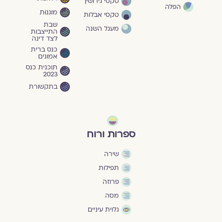
טקסי גירושין
הפלה
מוגנוּת
טקסי אבלות
שבת
מעגל השנה
התייצבות
לצד דינה
כנס ברית
אמונים
תוכנית כנס
2023
בתקשורת
ספרות ורוח
שירה
תפילות
פרוזה
מסה
גלוית עיניים