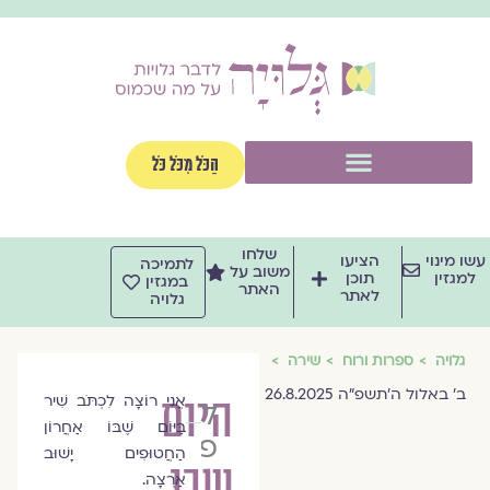
וג
וכן
תפריט
הַכֹּל מִכֹּל כֹּל
שלחו
שו מינוי
הציעו
לתמיכה
משוב על
למגזין
תוכן
במגזין
האתר
לאתר
גלויה
גלויה
ספרות ורוח
שירה
ב׳ באלול ה׳תשפ״ה 26.8.2025
היום
אֲנִי רוֹצָה לִכְתֹּב שִׁיר
לילך
בַּיּוֹם שֶׁבּוֹ אַחֲרוֹן
פוקס
הַחֲטוּפִים יָשׁוּב
שבו
אַרְצָה.