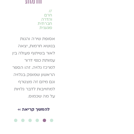
חרמות
נוכחו
//
ין גלויה?
עדכוני
נשים
תוכן
ש"ף
//
במגזין
המילה
חרם
גלויה
והדרה
היילו
חברתית
יאה ››
פוגענית
סקירה של כל התכנים
לה
החדשים שעלו בחודש
אסופת שירה והגות
אייר תשפ״א למגזין
בנושא חרמות, יצאה
גלויה; מאמרים, שירים
לאור בשיתוף פעולה בין
ותפילות.
עמותת כנפי דרור
למרכז גלויה. זהו הספר
להמשך קריאה ››
הראשון שמופק בגלויה
וגם מיזם זה מצטרף
למחוייבות לדבר גלויות
על מה שכמוס.
להמשך קריאה ››
6
5
4
3
2
1