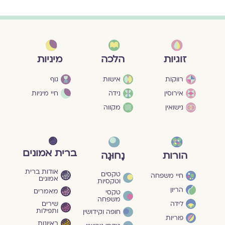
מיניות
זוגיות
הלכה
גוף
רווקות
אישות
חיי מיניות
אירוסין
נידה
נישואין
מקווה
ברית אמונים
הורות
נָחוּגָה
אודות ברית
טקסים
חיי משפחה
אמונים
וטקסיות
הריון
מאמרים
טקסי
משפחה
שירים
לידה
ותפילות
חופה וקידושין
פוריות
ראיונות