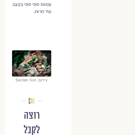
וְנִנְשֹׁם סוֹף סוֹף בְּקֶצֶב
שֶׁל חֵרוּת.
צילום: Declan Sun
רוצה
לקבל