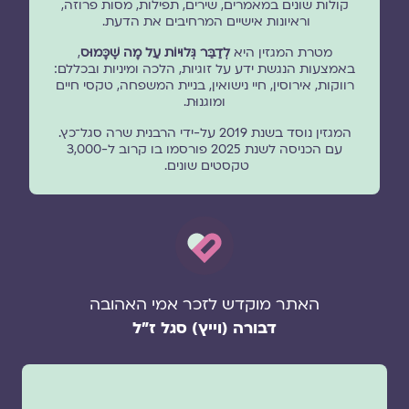
קולות שונים במאמרים, שירים, תפילות, מסות פרוזה,
וראיונות אישיים המרחיבים את הדעת.
מטרת המגזין היא
לְדַבֵּר גְּלוּיוֹת עַל מָה שֶׁכָּמוּס
,
באמצעות הנגשת ידע על זוגיות, הלכה ומיניות ובכללם:
רווקות, אירוסין, חיי נישואין, בניית המשפחה, טקסי חיים
ומוגנוּת.
המגזין נוסד בשנת 2019 על-ידי הרבנית שרה סגל־כץ.
עם הכניסה לשנת 2025 פורסמו בו קרוב ל-3,000
טקסטים שונים.
האתר מוקדש לזכר אמי האהובה
דבורה (וייץ) סגל ז"ל