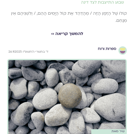
שבוע התייצבות לצד דינה
קוֹלוֹ שֶׁל הַזְּמַן הַזֶּה / מְהַדְהֵד אֶת קוֹל הַיָּמִים הַהֵם, / וְלִשְׁנֵיהֶם אֵין
מְנַחֵם.
להמשך קריאה ››
ספרות ורוח
ד׳ בתשרי ה׳תשפ״ו 26.9.2025
שיר מאת