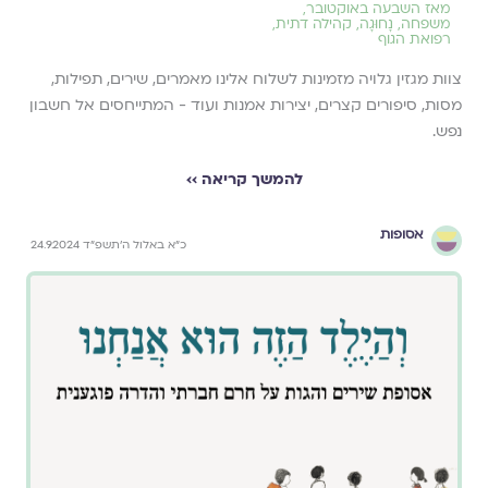
מאז השבעה באוקטובר
,
משפחה
,
נָחוּגָה
,
קהילה דתית
,
רפואת הגוף
צוות מגזין גלויה מזמינות לשלוח אלינו מאמרים, שירים, תפילות,
מסות, סיפורים קצרים, יצירות אמנות ועוד - המתייחסים אל חשבון
נפש.
להמשך קריאה ››
אסופות
כ״א באלול ה׳תשפ״ד 24.9.2024