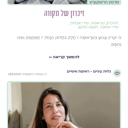
מרטין הרשקוביץ
זיכרון של תקווה
//
זיכרון
,
טראומה
,
שירי אבלות
,
שירי אמונה
,
תקווה ותיקון
כִּי זִכָּרוֹן צָבוּעַ בִּטְרָאוּמָה / חָלָק כְּחֲלוּק הַנַּחַל, / חֲמַקְמַק וְאֵינוֹ
נִתְפָּס.
להמשך קריאה ››
גלוית עיניים - ראיונות אישיים
ה׳ באלול ה׳תשפ״ה 29.8.2025