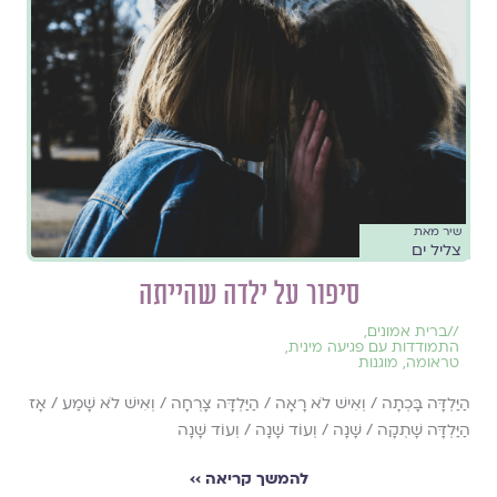
שיר מאת
צליל ים
סיפור על ילדה שהייתה
//
ברית אמונים
,
התמודדות עם פגיעה מינית
,
טראומה
,
מוגנות
הַיַּלְדָּה בָּכְתָה / וְאִישׁ לֹא רָאָה / הַיַּלְדָּה צָרְחָה / וְאִישׁ לֹא שָׁמַע / אָז
הַיַּלְדָּה שָׁתְקָה / שָׁנָה / וְעוֹד שָׁנָה / וְעוֹד שָׁנָה
להמשך קריאה ››