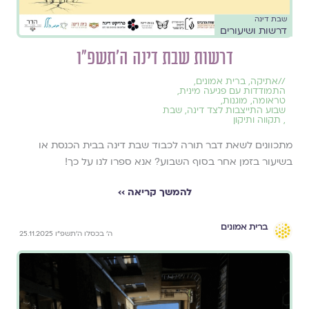
שבת דינה
דרשות ושיעורים
דרשות שבת דינה ה׳תשפ״ו
//
אתיקה
,
ברית אמונים
,
התמודדות עם פגיעה מינית
,
טראומה
,
מוגנות
,
שבוע התייצבות לצד דינה
,
שבת
,
תקווה ותיקון
מתכוונים לשאת דבר תורה לכבוד שבת דינה בבית הכנסת או
בשיעור בזמן אחר בסוף השבוע? אנא ספרו לנו על כך!
להמשך קריאה ››
ברית אמונים
ה׳ בכסלו ה׳תשפ״ו 25.11.2025