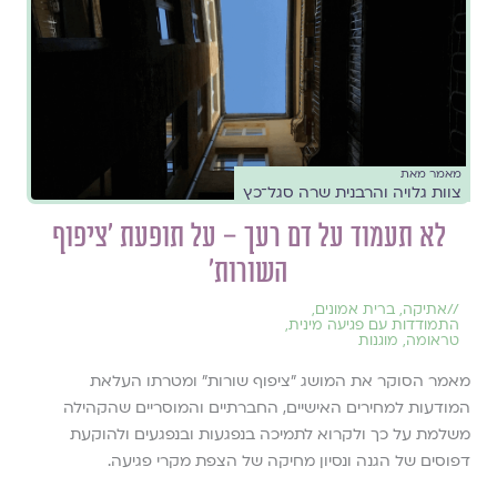
מאמר מאת
צוות גלויה והרבנית שרה סגל־כץ
לא תעמוד על דם רעך – על תופעת 'ציפוף
השורות'
//
אתיקה
,
ברית אמונים
,
התמודדות עם פגיעה מינית
,
טראומה
,
מוגנות
מאמר הסוקר את המושג ״ציפוף שורות״ ומטרתו העלאת
המודעות למחירים האישיים, החברתיים והמוסריים שהקהילה
משלמת על כך ולקרוא לתמיכה בנפגעות ובנפגעים ולהוקעת
דפוסים של הגנה ונסיון מחיקה של הצפת מקרי פגיעה.