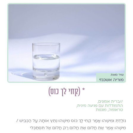
שיר מאת
מוריה אשכנזי
* (קחי לך כוס)
//
ברית אמונים
,
התמודדות עם פגיעה מינית
,
טראומה
,
מוגנות
נוֹלַדְתְּ וּמִישֶׁהוּ אָמַר קְחִי לָךְ כּוֹס מִישֶׁהוּ נִתֵּץ אוֹתָהּ עַל הַכְּבִישׁ /
מִישֶׁהוּ אָמַר אַתְּ חֲלוֹם אַתְּ חֲלוֹם רַק חֲלוֹם אַל תִּסְתַּכְּלִי