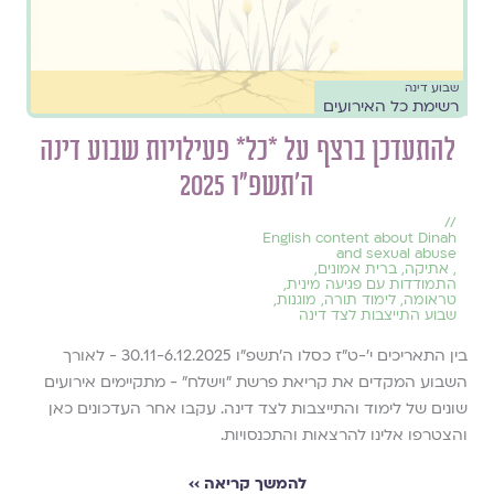
שבוע דינה
רשימת כל האירועים
להתעדכן ברצף על *כל* פעילויות שבוע דינה
ה׳תשפ״ו 2025
//
English content about Dinah
and sexual abuse
,
אתיקה
,
ברית אמונים
,
התמודדות עם פגיעה מינית
,
טראומה
,
לימוד תורה
,
מוגנות
,
שבוע התייצבות לצד דינה
בין התאריכים י׳-ט״ז כסלו ה׳תשפ״ו 30.11-6.12.2025 - לאורך
השבוע המקדים את קריאת פרשת ״וישלח״ - מתקיימים אירועים
שונים של לימוד והתייצבות לצד דינה. עקבו אחר העדכונים כאן
והצטרפו אלינו להרצאות והתכנסויות.
להמשך קריאה ››