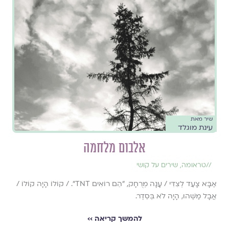
שיר מאת
עינת מוגלד
אלבום מלחמה
//
טראומה
,
שירים על קושי
אַבָּא צָעַד לְצִדִּי / עָנָה מְרֻחָק, "הֵם רוֹאִים TNT". / קוֹלוֹ הָיָה קוֹלוֹ /
אֲבָל מַשֶּׁהוּ, הָיָה לֹא בְּסֵדֶר.
להמשך קריאה ››