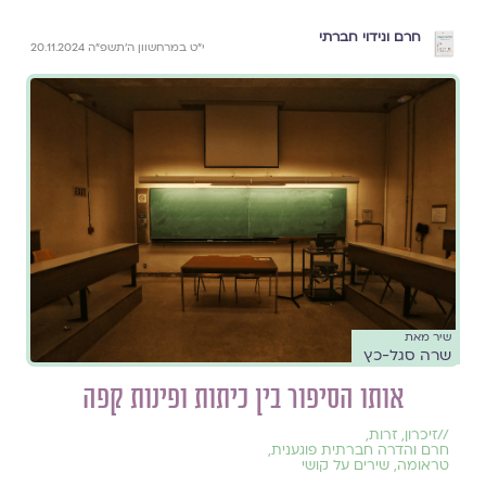
חרם ונידוי חברתי
י״ט במרחשוון ה׳תשפ״ה 20.11.2024
שיר מאת
שרה סגל-כץ
אותו הסיפור בין כיתות ופינות קפה
//
זיכרון
,
זרות
,
חרם והדרה חברתית פוגענית
,
טראומה
,
שירים על קושי