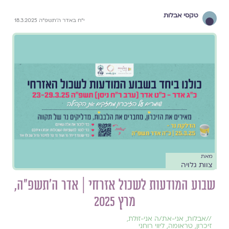
טקסי אבלות
י״ח באדר ה׳תשפ״ה 18.3.2025
מאת
צוות גלויה
שבוע המודעות לשכול אזרחי | אדר ה׳תשפ״ה,
מרץ 2025
//
אבלות
,
אני-את/ה אני-זולת
,
זיכרון
,
טראומה
,
ליווי רוחני