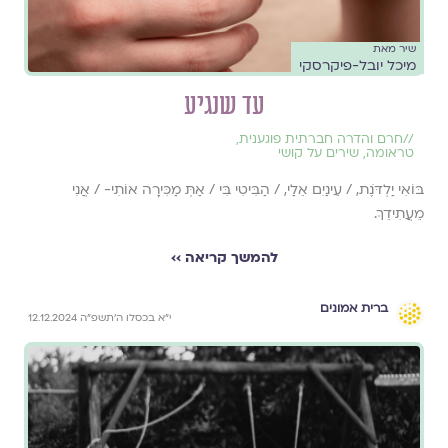
שיר מאת
מיכל יובל-פיקרסקי
עד שנגיע
//
חרם והדרה חברתית פוגענית
,
טראומה
,
שירים על קושי
בּוֹאִי יַלְדֹּנֶת, / עֵינַיִם אֵלַי, / הַבִּיטִי בִּי / אַתְּ מַכִּירָה אוֹתִי- / אֲנִי
מֵעֲתִידֵךְ.
להמשך קריאה ››
ברית אמונים
י״א בכסלו ה׳תשפ״ה 12.12.2024