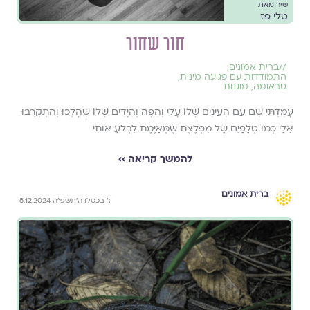
שיר מאת
טלי פז
חור שחור
//
ברית אמונים
,
התמודדות עם פגיעה מינית
,
טראומה
,
מוגנות
עָמַדְתִּי שָׁם עִם הָעֵינַיִם שֶׁלּוֹ עָלַי וְהַפֶּה וְהַיָּדַיִם שֶׁלּוֹ שֶׁהָלְכוּ וְהִתְקָרְבוּ
אֵלַי כְּמוֹ טְלָפַיִם שֶׁל מִפְלֶצֶת שֶׁמְּאַיֶּמֶת לִבְלֹעַ אוֹתִי
להמשך קריאה ››
ברית אמונים
ז׳ בכסלו ה׳תשפ״ה 8.12.2024