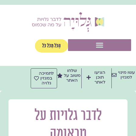
ילוג
תוכן
תפריט
הַכֹּל מִכֹּל כֹּל
שלחו
עשו מינוי
הציעו
לתמיכה
משוב על
למגזין
תוכן
במגזין
האתר
לאתר
גלויה
לדבר גלויות על
טראומה