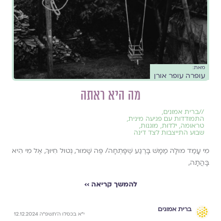
מאת:
עופרה עופר אורן
מה היא ראתה
//
ברית אמונים
,
התמודדות עם פגיעה מינית
,
טראומה
,
ילדוּת
,
מוגנות
,
שבוע התייצבות לצד דינה
מִי עָמַד מוּלָהּ מַמָּשׁ בָּרֶגַע שֶׁפָּתְחָה/ פֶּה שָׁמוּר, נְטוּל חִיּוּךְ, אֶל מִי הִיא
בָּהֲתָה,
להמשך קריאה ››
ברית אמונים
י״א בכסלו ה׳תשפ״ה 12.12.2024