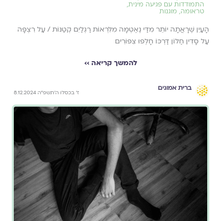
התמודדות עם פגיעה מינית
,
טראומה
,
מוגנות
הָעַיִן שֶׁרָאֲתָה יוֹתֵר מִדַּי נֶאֶטְמָה מִלִּרְאוֹת רַגְלַיִם קְטַנּוֹת / עַל רִצְפָּה
עַל סָדִין חַלּוֹן דַּרְכּוֹ חָלְפוּ צִפּוֹרִים
להמשך קריאה ››
ברית אמונים
ז׳ בכסלו ה׳תשפ״ה 8.12.2024