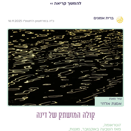
להמשך קריאה ››
ברית אמונים
כ״ה במרחשוון ה׳תשפ״ו 16.11.2025
שיר מאת
אסנת אלדר
קולה המושתק של דינה
//
טראומה
,
מאז השבעה באוקטובר
,
מוגנות
,