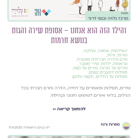
מאת
מרכז גלויה וכנפי דרור
והילד הזה הוא אנחנו – אסופת שירה והגות
בנושא חרמות
//
אילמות
,
אמונה
,
אתיקה
,
הורות
,
זרות
,
חרם והדרה חברתית פוגענית
,
טראומה
,
ילדוּת
,
שירי משבר
,
שירים על הורות
,
שירים על קושי
,
תפילות למצבים קשים
,
תפילות על הילדים
,
תקווה ותיקון
שירים, תפילות ומאמרים על דחייה, הדרה וחרם חברתי בכל
הגילים, בליווי איורים לשימוש חינוכי וקהילתי.
להמשך קריאה ››
ספרות ורוח
י״ט בניסן ה׳תשפ״ה 17.4.2025