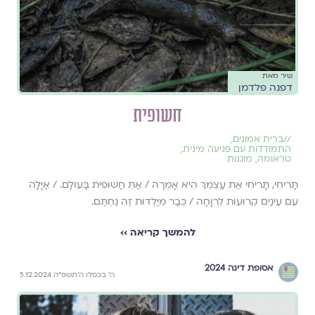
שיר מאת
דפנה פלדמן
חשופית
//
ברית אמונים
,
התמודדות עם פגיעה מינית
,
טראומה
,
מוגנות
תָּרִיחִי, תָּרִיחִי אֶת עַצְמֵךְ הִיא אָמְרָה / אַתְּ חֲשׁוּפִית בָּעוֹלָם. / אַיָּלָה
עִם עֵינַיִם קְרוּעוֹת לִרְוָחָה / כְּבָר מִיַּלְדוּת זֶה נֶחְתַּם.
להמשך קריאה ››
אסופת דינה 2024
ה׳ בכסלו ה׳תשפ״ה 5.12.2024