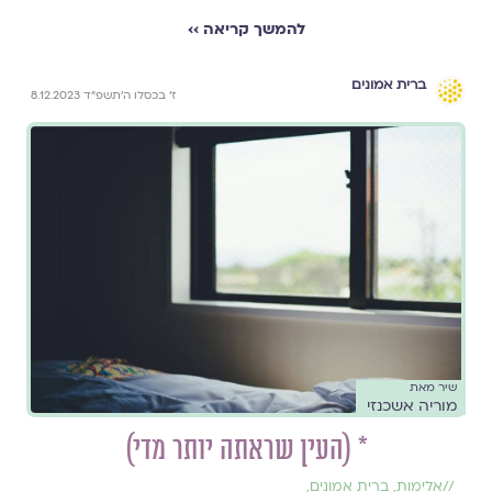
להמשך קריאה ››
ברית אמונים
ז׳ בכסלו ה׳תשפ״ד 8.12.2023
שיר מאת
מוריה אשכנזי
* (העין שראתה יותר מדי)
//
אלימות
,
ברית אמונים
,