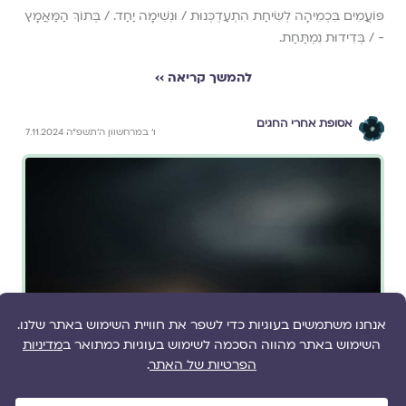
פּוֹעֲמִים בִּכְמִיהָה לְשִׂיחַת הִתְעַדְכְּנוּת / וּנְשִׁימָה יַחַד. / בְּתוֹךְ הַמַּאֲמָץ
- / בְּדִידוּת נִמְתַּחַת.
להמשך קריאה ››
אסופת אחרי החגים
ו׳ במרחשוון ה׳תשפ״ה 7.11.2024
שיר מאת
יעל קידר