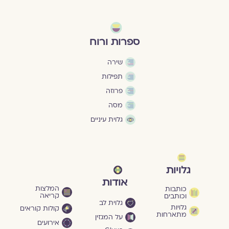
ספרות ורוח
שירה
תפילות
פרוזה
מסה
גלוית עיניים
גלויות
אודות
המלצות
כותבות
קריאה
וכותבים
גלוית לב
גלויות
קולות קוראים
מתארחות
על המגזין
אירועים