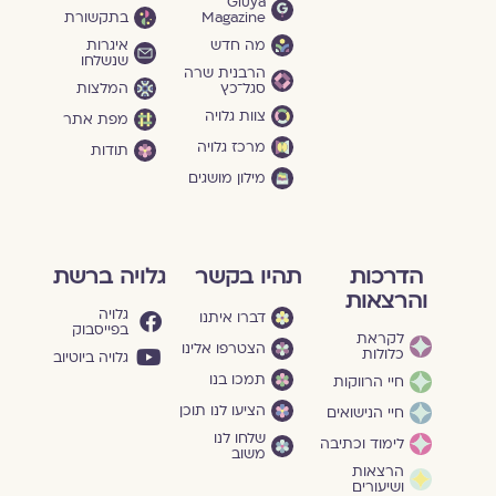
Gluya
Magazine
בתקשורת
מה חדש
איגרות
שנשלחו
הרבנית שרה
סגל־כץ
המלצות
צוות גלויה
מפת אתר
מרכז גלויה
תודות
מילון מושגים
הדרכות
תהיו בקשר
גלויה ברשת
והרצאות
גלויה
דברו איתנו
בפייסבוק
לקראת
הצטרפו אלינו
כלולות
גלויה ביוטיוב
תמכו בנו
חיי הרווקות
הציעו לנו תוכן
חיי הנישואים
שלחו לנו
לימוד וכתיבה
משוב
הרצאות
ושיעורים