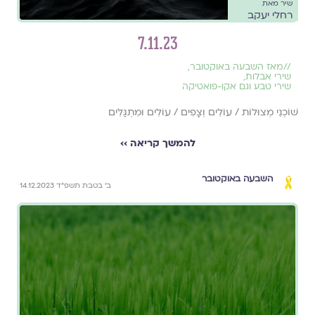
שיר מאת
רחלי יעקב
7.11.23
//
מאז השבעה באוקטובר
,
שירי אבלות
,
שירי טבע וגם אקו-פואטיקה
שׁוֹכְנֵי מְצוּלוֹת / עוֹלִים וְצָפִים / עוֹלִים וּמִתְגַּלִּים
להמשך קריאה ››
השבעה באוקטובר
ב׳ בטבת תשפ״ד 14.12.2023