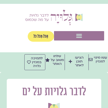
ילוג
תוכן
תפריט
הַכֹּל מִכֹּל כֹּל
שלחו
עשו מינוי
הציעו
לתמיכה
משוב על
למגזין
תוכן
במגזין
האתר
לאתר
גלויה
לדבר גלויות על ים