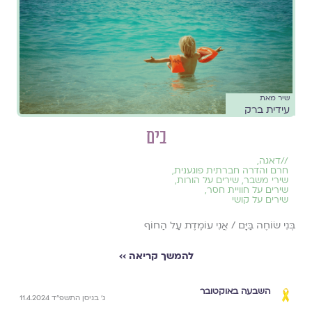
שיר מאת
עידית ברק
בים
//
דאגה
,
חרם והדרה חברתית פוגענית
,
שירי משבר
,
שירים על הורות
,
שירים על חוויית חסר
,
שירים על קושי
בְּנִי שׂוֹחֶה בַּיָּם / אֲנִי עוֹמֶדֶת עַל הַחוֹף
להמשך קריאה ››
השבעה באוקטובר
ג׳ בניסן התשפ״ד 11.4.2024