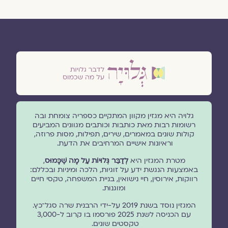
גלויה היא מגזין מקוון המתקיים כספריה צומחת ובה
רשומות רבות מאת כותבות וכותבים מגוונים המביעים
קולות שונים במאמרים, שירים, תפילות, מסות פרוזה,
וראיונות אישיים המרחיבים את הדעת.
מטרת המגזין היא
לְדַבֵּר גְּלוּיוֹת עַל מָה שֶׁכָּמוּס
,
באמצעות הנגשת ידע על זוגיות, הלכה ומיניות ובכללם:
רווקות, אירוסין, חיי נישואין, בניית המשפחה, טקסי חיים
ומוגנוּת.
המגזין נוסד בשנת 2019 על-ידי הרבנית שרה סגל־כץ.
עם הכניסה לשנת 2025 פורסמו בו קרוב ל-3,000
טקסטים שונים.