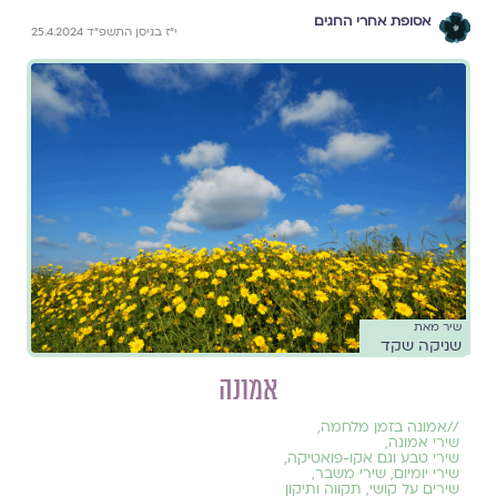
אסופת אחרי החגים
י״ז בניסן התשפ״ד 25.4.2024
שיר מאת
שניקה שקד
אמונה
//
אמונה בזמן מלחמה
,
שירי אמונה
,
שירי טבע וגם אקו-פואטיקה
,
שירי יומיום
,
שירי משבר
,
שירים על קושי
,
תקווה ותיקון