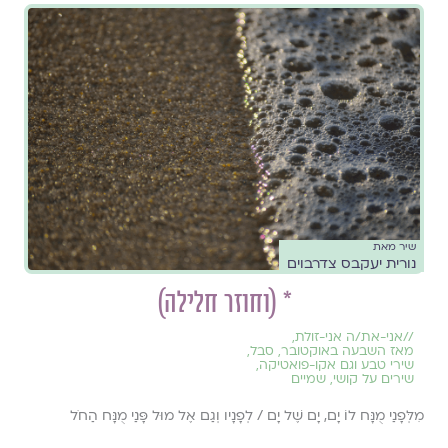
שיר מאת
נורית יעקבס צדרבוים
* (וחוזר חלילה)
//
אני-את/ה אני-זולת
,
מאז השבעה באוקטובר
,
סבל
,
שירי טבע וגם אקו-פואטיקה
,
שירים על קושי
,
שמיים
מִלְּפָנַי מֻנָּח לוֹ יָם, יָם שֶׁל יָם / לְפָנָיו וְגַם אֶל מוּל פָּנַי מֻנָּח הַחֹל