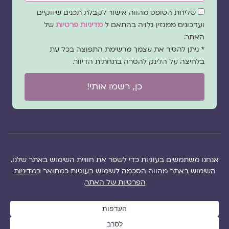
שדה
שליחת הטופס מהווה אישור לקבלת תכנים שיווקיים
הסכמה
ועדכונים ממגזין גלויה בהתאם ל
מדיניות פרטיות
של
האתר.
* ניתן להסיר את עצמך מרשימת התפוצה בכל עת
בלחיצה על הלינק להסרה בתחתית הדיוור.
כן, רשמו אותי!
© 2026 כל
במקרה
הוקם ב ❤ על ידי –
הזכויות של מגזין
של
לימונדה 2.0
| מיתוג:
מפת אתר
|
גלויה שמורות
שגגה
סטודיו נופר דסקל
תקנון אתר
|
למרכז "גלויה"
אנא
(2019), פיתוח מיתוג:
מדיניות פרטיות
|
ושרה סגל־כץ אלא
צרו
שרה סגל־כץ
ו
לימונדה
הציעו תוכן
אם צויין אחרת |
עימנו
2.0
(2020-2026)
לאתר
|
משבו
קשר