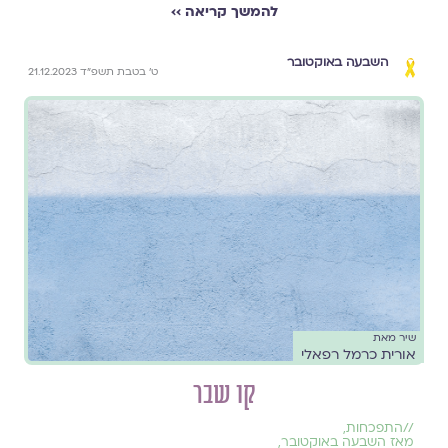
להמשך קריאה ››
השבעה באוקטובר
ט׳ בטבת תשפ״ד 21.12.2023
שיר מאת
אורית כרמל רפאלי
קו שבר
//
התפכחות
,
מאז השבעה באוקטובר
,