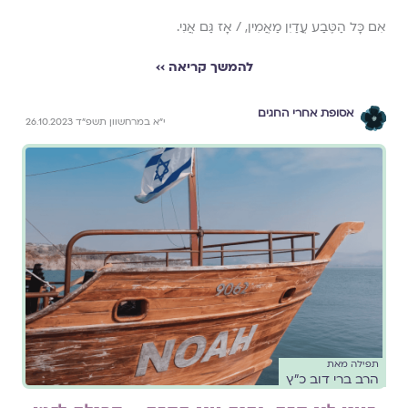
אִם כָּל הַטֶּבַע עֲדַיִן מַאֲמִין, / אָז גַּם אֲנִי.
להמשך קריאה ››
אסופת אחרי החגים
י״א במרחשוון תשפ״ד 26.10.2023
תפילה מאת
הרב ברי דוב כ״ץ