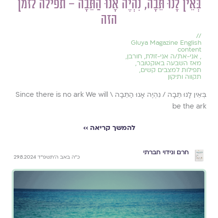
בְּאֵין לָנוּ תֵּבָה, נִהְיֶה אָנוּ הַתֵּבָה – תפילה לזמן
הזה
//
Gluya Magazine English
content
,
אני-את/ה אני-זולת
,
חורבן
,
מאז השבעה באוקטובר
,
תפילות למצבים קשים
,
תקווה ותיקון
בְּאֵין לָנוּ תֵּבָה / נִהְיֶה אָנוּ הַתֵּבָה \ Since there is no ark We will
be the ark
להמשך קריאה ››
חרם ונידוי חברתי
כ״ה באב ה׳תשפ״ד 29.8.2024