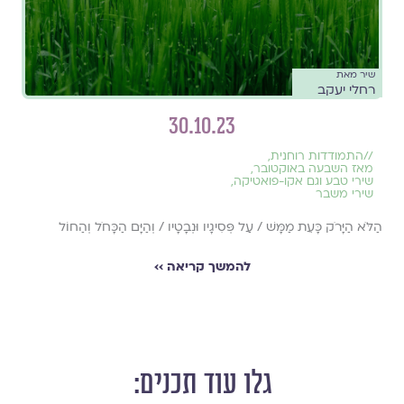
שיר מאת
רחלי יעקב
30.10.23
//
התמודדות רוחנית
,
מאז השבעה באוקטובר
,
שירי טבע וגם אקו-פואטיקה
,
שירי משבר
הַלֹּא הַיָּרֹק כָּעֵת מַמָּשׁ / עַל פְּסִיגָיו וּנְבָטָיו / וְהַיָּם הַכָּחֹל וְהַחוֹל
להמשך קריאה ››
גלו עוד תכנים: