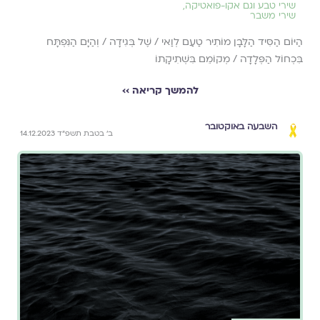
שירי טבע וגם אקו-פואטיקה
,
שירי משבר
הַיּוֹם הַסִּיד הַלָּבָן מוֹתִיר טַעַם לְוַאי / שֶׁל בְּגִידָה / וְהַיָּם הַנִּפְתָּח
בִּכְחוֹל הַפְּלָדָה / מְקוֹמֵם בִּשְׁתִיקָתוֹ
להמשך קריאה ››
השבעה באוקטובר
ב׳ בטבת תשפ״ד 14.12.2023