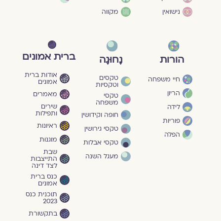
נישואין
מקווה
ברית אמונים
הורות
נָחוּגָה
אודות ברית
טקסים
חיי משפחה
אמונים
וטקסיות
הריון
מאמרים
טקסי
משפחה
שירים
לידה
ותפילות
חופה וקידושין
פוריות
ראיונות
טקסי גירושין
הפלה
מוגנוּת
טקסי אבלות
שבת
מעגל השנה
התייצבות
לצד דינה
כנס ברית
אמונים
תוכנית כנס
2023
בתקשורת