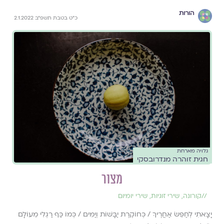
הורות
כ"ט בטבת תשפ"ב 2.1.2022
גלויה מארחת
חגית זוהרה מנדרובסקי
מצור
//
קורונה
,
שירי זוגיות
,
שירי יומיום
יָצָאתִי לְחַפֵּשׂ אַחֲרֶיךָ / כְּחוֹקֶרֶת יַבָּשׁוֹת וְיַמִּים / כְּמוֹ כַּף רַגְלִי מֵעוֹלָם