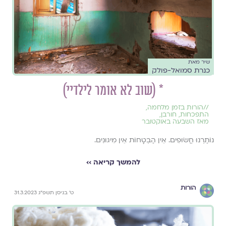
שיר מאת
כנרת סמואל-פולק
* (שוב לא אומר לילדיי)
//
הורות בזמן מלחמה
,
התפכחות
,
חורבן
,
מאז השבעה באוקטובר
נוֹתַרְנוּ חֲשׂוּפִים. אֵין הַבְטָחוֹת אֵין מִיגּוּנִים.
להמשך קריאה ››
הורות
ט׳ בניסן תשפ״ג 31.3.2023