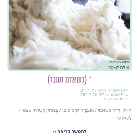
גלויה מארחת
צילה זן-בר
* (כשאדם נשבר)
//
אני-את/ה אני-זולת
,
חורבן
,
שירי געגוע
,
שירים על הורות
,
שירים על קושי
הָיִיתִי יַלְדָּה כְּשֶׁאִמִּי / נִשְׁבְּרָה לִרְסִיסִים. / בָּאתִי וְקָשַׁרְתִּי עַצְמִי /
לַחֲגוֹרָתָהּ.
להמשך קריאה ››