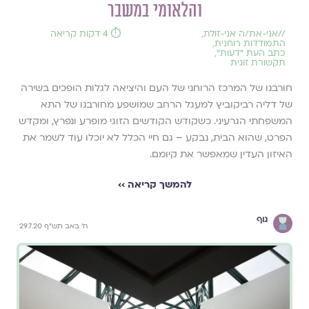
והלאומי במשבר
//
אני-את/ה אני-זולת
,
⏱️ 4 דקות קריאה
התמודדות רוחנית
,
כתב העת ״דעות״
,
תקשורת זוגית
חורבנו של המרכז הרוחני של העם והיציאה לגלות הופכים בשירהּ
של דליה רביקוביץ למעגל הרחב שמושפע מחורבנו של התא
המשפחתי הגרעיני. כשקודש הקודשים הזוגי מופרע ונפרץ, ומקדש
הפרט, שהוא הבית, נבקע – גם חיי הכלל לא יוכלו עוד לשמר את
האיזון העדין שמאפשר את קיומם.
להמשך קריאה ››
גוף
ח' באב תש"ף 29.7.20