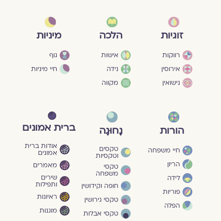
מיניות
זוגיות
הלכה
גוף
רווקות
אישות
חיי מיניות
אירוסין
נידה
נישואין
מקווה
ברית אמונים
הורות
נָחוּגָה
אודות ברית
טקסים
חיי משפחה
אמונים
וטקסיות
הריון
מאמרים
טקסי
משפחה
שירים
לידה
ותפילות
חופה וקידושין
פוריות
ראיונות
טקסי גירושין
הפלה
מוגנוּת
טקסי אבלות