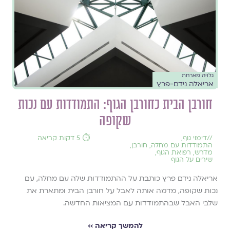
גלויה מארחת
אריאלה נידם-פרץ
חורבן הבית כחורבן הגוף: התמודדות עם נכות
שקופה
//
דימוי גוף
,
⏱️ 5 דקות קריאה
התמודדות עם מחלה
,
חורבן
,
מדרש
,
רפואת הגוף
,
שירים על הגוף
אריאלה נידם פרץ כותבת על ההתמודדות שלה עם מחלה, עם
נכות שקופה, מדמה אותה לאבל על חורבן הבית ומתארת את
שלבי האבל שבהתמודדות עם המציאות החדשה.
להמשך קריאה ››