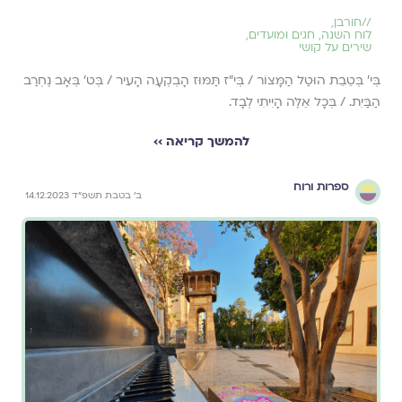
//
חורבן
,
לוח השנה, חגים ומועדים
,
שירים על קושי
בְּי' בְּטֵבֵת הוּטַל הַמָּצוֹר / בְּי"ז תַּמּוּז הָבְקְעָה הָעִיר / בְּט' בְּאָב נֶחְרַב
הַבַּיִת. / בְּכָל אֵלֶּה הָיִיתִי לְבָד.
להמשך קריאה ››
ספרות ורוח
ב׳ בטבת תשפ״ד 14.12.2023