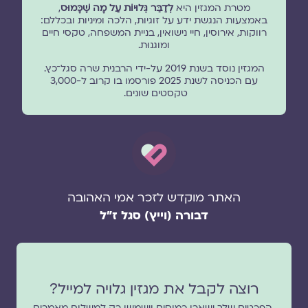
מטרת המגזין היא
לְדַבֵּר גְּלוּיוֹת עַל מָה שֶׁכָּמוּס
,
באמצעות הנגשת ידע על זוגיות, הלכה ומיניות ובכללם:
רווקות, אירוסין, חיי נישואין, בניית המשפחה, טקסי חיים
ומוגנוּת.
המגזין נוסד בשנת 2019 על-ידי הרבנית שרה סגל־כץ.
עם הכניסה לשנת 2025 פורסמו בו קרוב ל-3,000
טקסטים שונים.
האתר מוקדש לזכר אמי האהובה
דבורה (וייץ) סגל ז"ל
רוצה לקבל את מגזין גלויה למייל?
הפרטים שלך ישארו כמוסים וישמשו רק למשלוח מאמרים