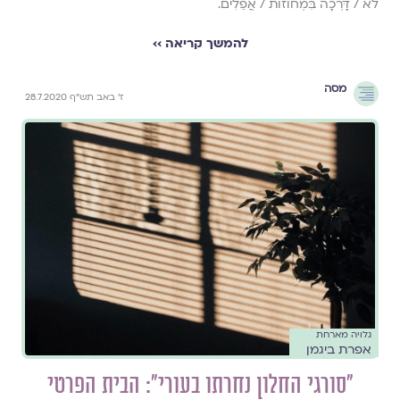
לֹא / דָּרְכָה בִּמְחוֹזוֹת / אֲפֵלִים.
להמשך קריאה ››
מסה
ז' באב תש"ף 28.7.2020
גלויה מארחת
אפרת ביגמן
"סורגי החלון נחרתו בעורי": הבית הפרטי