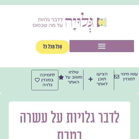
ילוג
תוכן
תפריט
הַכֹּל מִכֹּל כֹּל
שלחו
עשו מינוי
הציעו
לתמיכה
משוב על
למגזין
תוכן
במגזין
האתר
לאתר
גלויה
לדבר גלויות על עשרה
בטבת