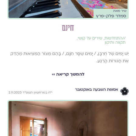
שיר מאת
סמדר פלק-פרץ
חינם
//
התחדשות
,
שירים על קושי
,
תקווה ותיקון
יֵשׁ יָמִים שֶׁל חֻרְבָּן, / יָמִים שֶׁסָּר חִנָּם, / בָּהֶם מְצוֹר הַמְּצִיאוּת מְהַדֵּק
אֶת חֲגוֹרוֹת הָרֶגַע.
להמשך קריאה ››
אסופת השבעה באוקטובר
י״ח במרחשוון תשפ״ד 2.11.2023