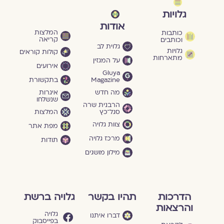
גלויות
אודות
המלצות
כותבות
קריאה
וכותבים
גלוית לב
גלויות
קולות קוראים
מתארחות
על המגזין
אירועים
Gluya
Magazine
בתקשורת
מה חדש
איגרות
שנשלחו
הרבנית שרה
סגל־כץ
המלצות
צוות גלויה
מפת אתר
מרכז גלויה
תודות
מילון מושגים
הדרכות
תהיו בקשר
גלויה ברשת
והרצאות
גלויה
דברו איתנו
בפייסבוק