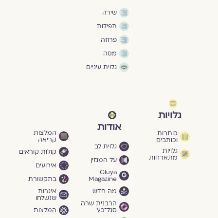
שירה
תפילות
פרוזה
מסה
גלוית עיניים
גלויות
אודות
המלצות
כותבות
קריאה
וכותבים
גלוית לב
גלויות
קולות קוראים
מתארחות
על המגזין
אירועים
Gluya
Magazine
בתקשורת
מה חדש
איגרות
שנשלחו
הרבנית שרה
סגל־כץ
המלצות