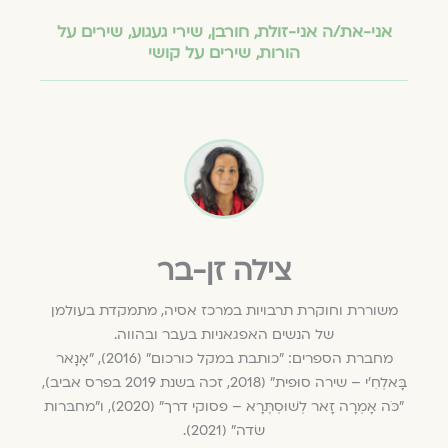
אני-את/ה אני-זולת
,
חורבן
,
שירי געגוע
,
שירים על
הורות
,
שירים על קושי
צילה זן-בר
משוררת וחוקרת תרבויות במרכז אסיה, מתמקדת בעולמן
של הנשים האפגאניות בעבר ובהווה.
מחברת הספרים: "כותבת במקל כורכום" (2016), "אָנָאר
בָּאלְחִ'י – שירה סוּפית" (2018, זכה בשנת 2019 בפרס אביב),
"כֹּה אָמְרָה זָאר לְשׁוּסְתֶּרָא – פסוקי דרך" (2020), ו"מחבּרות
שׂדה" (2021).