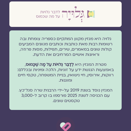
גלויה היא מגזין מקוון המתקיים כספריה צומחת ובה
רשומות רבות מאת כותבות וכותבים מגוונים המביעים
קולות שונים במאמרים, שירים, תפילות, מסות פרוזה,
וראיונות אישיים המרחיבים את הדעת.
מטרת המגזין היא
לְדַבֵּר גְּלוּיוֹת עַל מָה שֶׁכָּמוּס
,
באמצעות הנגשת ידע על זוגיות, הלכה ומיניות ובכללם:
רווקות, אירוסין, חיי נישואין, בניית המשפחה, טקסי חיים
ומוגנוּת.
המגזין נוסד בשנת 2019 על-ידי הרבנית שרה סגל־כץ.
עם הכניסה לשנת 2025 פורסמו בו קרוב ל-3,000
טקסטים שונים.