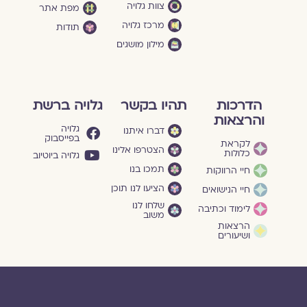
צוות גלויה
מפת אתר
מרכז גלויה
תודות
מילון מושגים
הדרכות
תהיו בקשר
גלויה ברשת
והרצאות
גלויה
דברו איתנו
בפייסבוק
לקראת
הצטרפו אלינו
כלולות
גלויה ביוטיוב
תמכו בנו
חיי הרווקות
הציעו לנו תוכן
חיי הנישואים
שלחו לנו
לימוד וכתיבה
משוב
הרצאות
ושיעורים