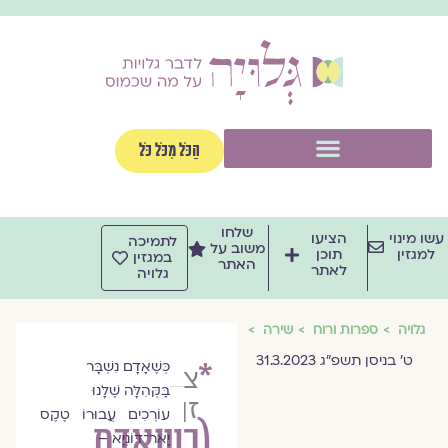
וג
וכן
תפריט
הַכֹּל מִכֹּל כֹּל
שלחו
שו מינוי
הציעו
לתמיכה
משוב על
למגזין
תוכן
במגזין
האתר
לאתר
גלויה
גלויה
ספרות ורוח
שירה
ט׳ בניסן תשפ״ג 31.3.2023
*
כְּשֶׁאָדָם נִשְׁבָּר
צילה
בַּקְּהִלָּה שֶׁלָּנוּ
זן-בר
עוֹרְכִים עֲבוּרוֹ טֶקֶס
(כשאדם
יָאר־דּוֹנְיָא –