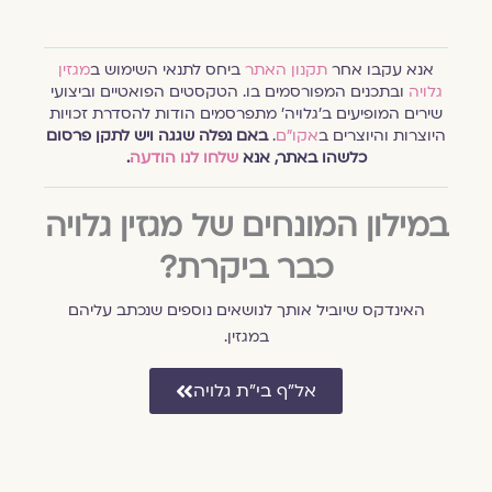
אנא עקבו אחר
תקנון האתר
ביחס לתנאי השימוש ב
מגזין
גלויה
ובתכנים המפורסמים בו. הטקסטים הפואטיים וביצועי
שירים המופיעים ב׳גלויה׳ מתפרסמים הודות להסדרת זכויות
היוצרות והיוצרים ב
אקו״ם
.
באם נפלה שגגה ויש לתקן פרסום
כלשהו באתר, אנא
שלחו לנו הודעה
.
במילון המונחים של מגזין גלויה
כבר ביקרת?
האינדקס שיוביל אותך לנושאים נוספים שנכתב עליהם
במגזין.
אל״ף בי״ת גלויה