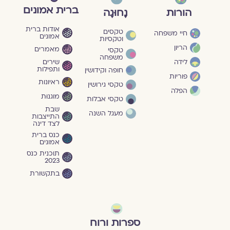
ברית אמונים
הורות
נָחוּגָה
אודות ברית
טקסים
חיי משפחה
אמונים
וטקסיות
הריון
מאמרים
טקסי
משפחה
שירים
לידה
ותפילות
חופה וקידושין
פוריות
ראיונות
טקסי גירושין
הפלה
מוגנוּת
טקסי אבלות
שבת
מעגל השנה
התייצבות
לצד דינה
כנס ברית
אמונים
תוכנית כנס
2023
בתקשורת
ספרות ורוח