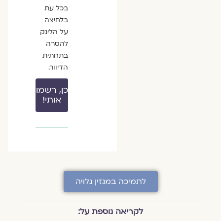
בכל עת
בלחיצה
על הלינק
להסרה
בתחתית
הדיוור.
כן, רשמו
אותי!
לתמיכה במגזין גלויה
לקריאה נוספת על: