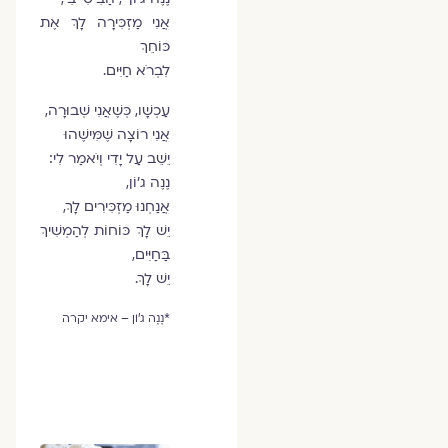
אֲנִי מַזְכִּירָה לָךְ אֶת
כּוֹחֵךְ
לִבְרֹא חַיִּים.
עַכְשָׁו, כְּשֶׁאֲנִי שְׁבוּרָה,
אֲנִי רוֹצָה שֶׁמִּישֶׁהוּ
יֵשֵׁב עַל יָדִי וְיֹאמַר לִי:
נֶנֶה ג'וֹן,
אֲנַחְנוּ מַזְכִּירִים לָךְ,
יֵשׁ לָךְ כּוֹחוֹת לְהַמְשִׁיךְ
בַּחַיִּים,
יֵשׁ לָךְ.
*נֶנֶה ג'וֹן – אימא יקרה