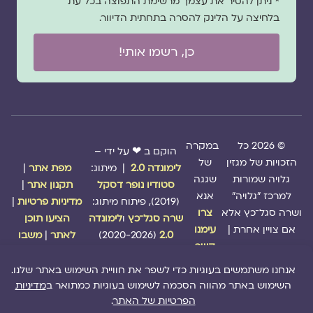
* ניתן להסיר את עצמך מרשימת התפוצה בכל עת
בלחיצה על הלינק להסרה בתחתית הדיוור.
כן, רשמו אותי!
© 2026 כל
במקרה
הוקם ב ❤ על ידי –
הזכויות של מגזין
של
לימונדה 2.0
| מיתוג:
מפת אתר
|
גלויה שמורות
שגגה
סטודיו נופר דסקל
תקנון אתר
|
למרכז "גלויה"
אנא
(2019), פיתוח מיתוג:
מדיניות פרטיות
|
ושרה סגל־כץ אלא
צרו
שרה סגל־כץ
ו
לימונדה
הציעו תוכן
אם צויין אחרת |
עימנו
2.0
(2020-2026)
לאתר
|
משבו
קשר
אותנו
|
תמכו בנו