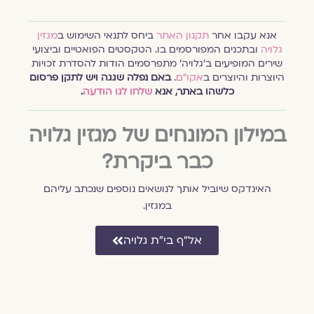
אנא עקבו אחר
תקנון האתר
ביחס לתנאי השימוש ב
מגזין
גלויה
ובתכנים המפורסמים בו. הטקסטים הפואטיים וביצועי
שירים המופיעים ב׳גלויה׳ מתפרסמים הודות להסדרת זכויות
היוצרות והיוצרים ב
אקו״ם
.
באם נפלה שגגה ויש לתקן פרסום
כלשהו באתר, אנא
שלחו לנו הודעה
.
במילון המונחים של מגזין גלויה
כבר ביקרת?
האינדקס שיוביל אותך לנושאים נוספים שנכתב עליהם
במגזין.
אל״ף בי״ת גלויה