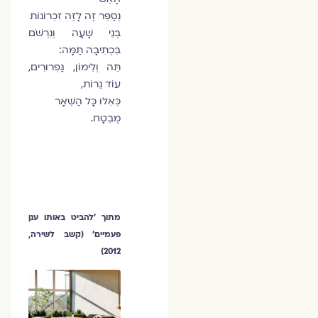
נְסַפֵּר זֶה לָזֶה זִכְרוֹנוֹת
בְּנֵי שָׁעָה וְנִרְשֹׁם
בִּכְתִיבָה תַּמָּה:
תֵּה וְלִימוֹן, גַּפְרוּרִים,
עוֹד נֵרוֹת,
כְּאִלּוּ כָּל הַשְּׁאָר
מֻבְטָח.
מתוך 'להביט באותו ענן
פעמיים' (קשב לשירה,
2012)