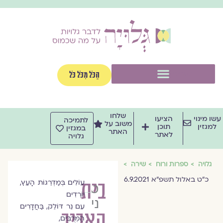
וג
וכן
תפריט
הַכֹּל מִכֹּל כֹּל
שלחו
שו מינוי
הציעו
לתמיכה
משוב על
למגזין
תוכן
במגזין
האתר
לאתר
גלויה
גלויה
ספרות ורוח
שירה
כ"ט באלול תשפ"א 6.9.2021
בית
עוֹלִים בְּמַדְרֵגוֹת הָעֵץ,
טל
יוֹרְדִים
ניצן
עִם נֵר דּוֹלֵק, בַּחֲדָרִים
האביב
הַמְּרֻבִּים,