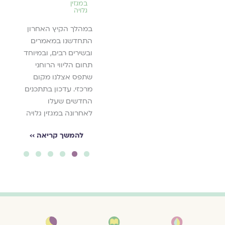
נים.
במגזין
שותפו
גלויה
הזמנה להגשת
יאה ››
מאמרים, שירים,
במהלך הקיץ האחרון
לה
תפילות, מסות, סיפורים
התחדשנו במאמרים
קצרים, יצירות אמנות
ובשירים רבים, ובמיוחד
ועוד - המתייחסים אל
תחום הליווי הרוחני
חרמות.
שתפס אצלנו מקום
מרכזי. עדכון בתתכנים
להמשך קריאה ››
החדשים שעלו
לאחרונה במגזין גלויה
להמשך קריאה ››
6
5
4
3
2
1