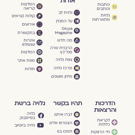
אודות
המלצות
כותבות
קריאה
וכותבים
גלוית לב
גלויות
קולות קוראים
מתארחות
על המגזין
אירועים
Gluya
Magazine
בתקשורת
מה חדש
איגרות
שנשלחו
הרבנית שרה
סגל־כץ
המלצות
צוות גלויה
מפת אתר
מרכז גלויה
תודות
מילון מושגים
הדרכות
תהיו בקשר
גלויה ברשת
והרצאות
גלויה
דברו איתנו
בפייסבוק
לקראת
הצטרפו אלינו
כלולות
גלויה ביוטיוב
תמכו בנו
חיי הרווקות