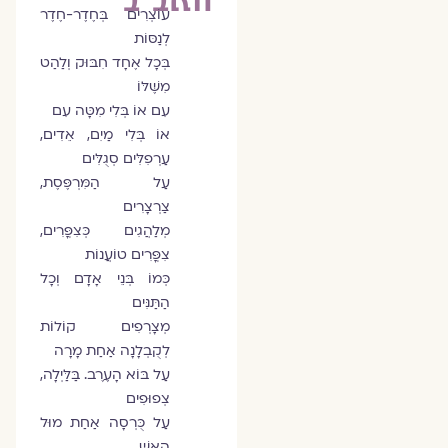
עוֹצְרִים בְּחֶדֶר-חֶדֶר
לְנַסּוֹת
בְּכָל אֶחָד חִבּוּק וְלַהַט
מִשֶּׁלּוֹ
עִם אוֹ בְּלִי מִטָּה עִם
אוֹ בְּלִי מַיִם, אֵדִים,
עַרְפִלִּים סְגֻלִּים
עַל הַמִּרְפֶּסֶת,
צַרְצָרִים
מְלַהֲגִים כְּצִפֳּרִים,
צִפֳּרִים טוֹעֲנוֹת
כְּמוֹ בְּנֵי אָדָם וְכָל
הַתַּנִּים
מְצָרְפִים קוֹלוֹת
לְקֻבְלָנָה אַחַת מָרָה
עַל בּוֹא הָעֶרֶב. בַּלַּיְלָה,
צְפוּפִים
עַל כֻּרְסָה אַחַת מוּל
הָאֵשׁ