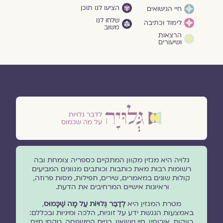
הציעו לנו תוכן
חיי הנישואים
שלחו לנו
לימוד וכתיבה
משוב
הרצאות
ושיעורים
גלויה היא מגזין מקוון המתקיים כספריה צומחת ובה
רשומות רבות מאת כותבות וכותבים מגוונים המביעים
קולות שונים במאמרים, שירים, תפילות, מסות פרוזה,
וראיונות אישיים המרחיבים את הדעת.
מטרת המגזין היא
לְדַבֵּר גְּלוּיוֹת עַל מָה שֶׁכָּמוּס
,
באמצעות הנגשת ידע על זוגיות, הלכה ומיניות ובכללם:
רווקות, אירוסין, חיי נישואין, בניית המשפחה, טקסי חיים