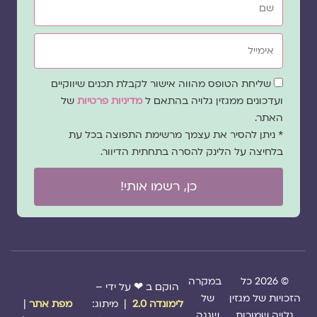
אימייל
שדה
שליחת הטופס מהווה אישור לקבלת תכנים שיווקיים
הסכמה
ועדכונים ממגזין גלויה בהתאם ל
מדיניות פרטיות
של
האתר.
* ניתן להסיר את עצמך מרשימת התפוצה בכל עת
בלחיצה על הלינק להסרה בתחתית הדיוור.
כן, רשמו אותי!
© 2026 כל
במקרה
הוקם ב ❤ על ידי –
הזכויות של מגזין
של
לימונדה 2.0
| מיתוג:
מפת אתר
|
גלויה שמורות
שגגה