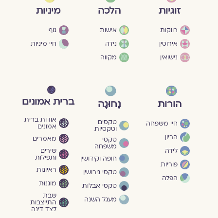
מיניות
זוגיות
הלכה
גוף
רווקות
אישות
חיי מיניות
אירוסין
נידה
נישואין
מקווה
ברית אמונים
הורות
נָחוּגָה
אודות ברית
טקסים
חיי משפחה
אמונים
וטקסיות
הריון
מאמרים
טקסי
משפחה
שירים
לידה
ותפילות
חופה וקידושין
פוריות
ראיונות
טקסי גירושין
הפלה
מוגנוּת
טקסי אבלות
שבת
מעגל השנה
התייצבות
לצד דינה