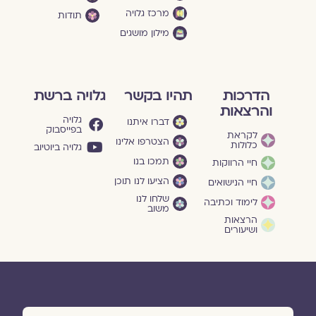
מרכז גלויה
תודות
מילון מושגים
הדרכות
תהיו בקשר
גלויה ברשת
והרצאות
גלויה
דברו איתנו
בפייסבוק
לקראת
הצטרפו אלינו
כלולות
גלויה ביוטיוב
תמכו בנו
חיי הרווקות
הציעו לנו תוכן
חיי הנישואים
שלחו לנו
לימוד וכתיבה
משוב
הרצאות
ושיעורים