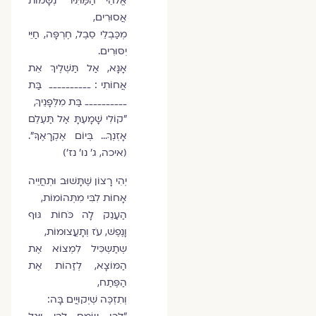
אֱלֹהֵי הַמַּתִּיר נְשָׁמוֹת
אֲסוּרִים,
מְכַּבְלֵי סֵבֶל, חֶרְפָּה, חַיֵּי
יִסּוּרִים.
אָנָּא, אַל תַּשְׁלֶיךְ אֵת
אֲחוֹתִי : __________ בַּת
__________ בַּת מִלְּפָנֵיךָ,
"קוֹלִי שָׁמָעְתָּ אַל תַּעְלֵם
אָזְנְךָ… בְּיוֹם אֶקְרָאֶךָּ".
(איכה, ג' נו' נז')
יְהִי רָצוֹן שֶׁתָּשׁוּב וּתְחֲיֵיה
אָחוֹת לִבִּי מִתְּהוֹמוֹת,
הַעַנֵק לָה כֹּחוֹת גּוּף
וָנֶפֶשׁ, עֹז וְתָעֲצוּמוֹת,
שְתַשְכִּיל לִמְצוֹא אֶת
הַמּוֹצָא, לְזַהוֹת אֶת
הַפֶּתַח,
וְתִזְכֶּה שְׁיְקוּיֲים בָּה: