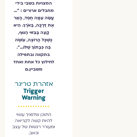
המצויות בשבי בידי
מחבלים ארורים : ״…
עָשֵׂה עִמֲּה חֶסֶד, הָאֵר
אֶת דַּרְכֲּה, בְּאֹרְךָ. הִיא
קָצַה בְּבִּזּוּי הַגּוּף,
כְּשֶׁכָּל הָרוֹצֶה, עוֹשֶׂה
בַּה כִּבְתוֹךְ שֶׁלּוֹ…״.
בתקווה ובתפילה
לחילוץ כל אחת ואחד
משביין.ם
אזהרת טריגר
Trigger
Warning
התוכן שלפניך עשוי
להיות קשה לקריאה
ומעורר רגשות של עצב
וכאב.