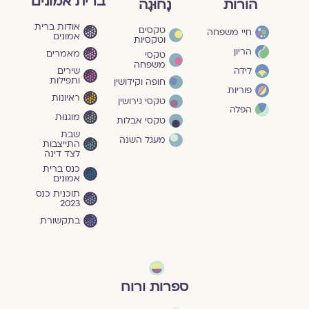
ברית אמונים
הורות
נָחוּגָה
אודות ברית
טקסים
חיי משפחה
אמונים
וטקסיות
הריון
מאמרים
טקסי
משפחה
שירים
לידה
ותפילות
חופה וקידושין
פוריות
ראיונות
טקסי גירושין
הפלה
מוגנוּת
טקסי אבלות
שבת
מעגל השנה
התייצבות
לצד דינה
כנס ברית
אמונים
תוכנית כנס
2023
בתקשורת
ספרות ורוח