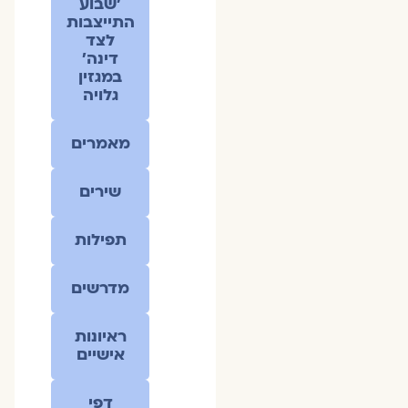
׳שבוע
התייצבות
לצד
דינה׳
במגזין
גלויה
מאמרים
שירים
תפילות
מדרשים
ראיונות
אישיים
דפי