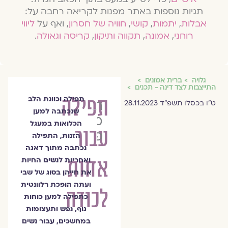
תגיות נוספות באתר מפנות לקריאה רחבה על:
אבלות
,
יתמות
,
קושי
,
חוויה של חסרון
, ואף על
ליווי
רוחני
,
אמונה
,
תקווה ותיקון
,
קריסה וגאולה
.
גלויה
ברית אמונים
התייצבות לצד דינה - תכנים
תפילה
תפילה וכוונת הלב
הרבנית
ט״ו בכסלו תשפ״ד 28.11.2023
שנכתבה למען
מלכה
הכלואות במעגל
עבור
פיוטרקובסקי
הזנות, התפילה
נכתבה מתוך דאגה
אחות
ואחריות לנשים החיות
את חייהן בסוג של שבי
ועתה הופכת רלוונטית
לכודה
כתפילה למען כוחות
גוף, נפש ותעצומות
במחשכים, עבור נשים