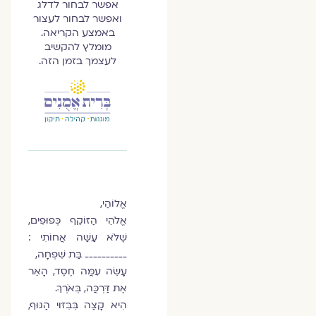
אפשר לבחור לדלג
ואפשר לבחור לעצור
באמצע הקריאה.
מומלץ להקשיב
לעצמך בזמן הזה.
אֱלוֹהַי,
אֱלֹהֵי הַזּוֹקֵף כְּפוּפִים,
שֶׁלֹּא עַשַּׁה אֲחוֹתִי :
__________ בַּת שִׁפְחָה,
עָשֵׂה עִמֲּה חֶסֶד, הָאֵר
אֶת דַּרְכֲּה, בְּאֹרְךָ.
הִיא קָצַה בְּבִּזּוּי הַגּוּף,