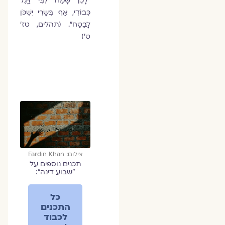
"לָכֵן שָׂמַח לִבִּי וַיָּגֶל
כְּבוֹדִי, אַף בְּשָׂרִי יִשְׁכֹּן
לָבֶטַח". (תהלים, טז'
ט')
צילום: Fardin Khan
תכנים נוספים על
״שבוע דינה״:
כל
התכנים
לכבוד