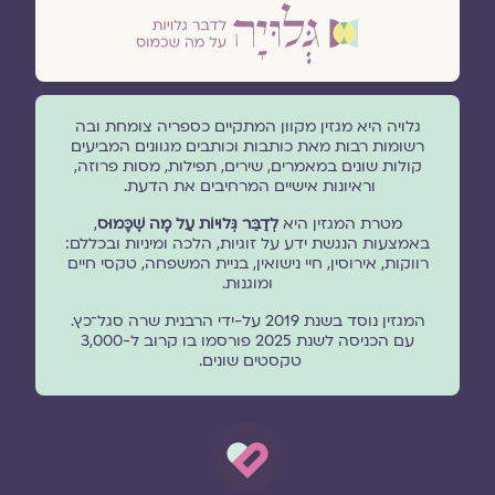
גלויה היא מגזין מקוון המתקיים כספריה צומחת ובה
רשומות רבות מאת כותבות וכותבים מגוונים המביעים
קולות שונים במאמרים, שירים, תפילות, מסות פרוזה,
וראיונות אישיים המרחיבים את הדעת.
מטרת המגזין היא
לְדַבֵּר גְּלוּיוֹת עַל מָה שֶׁכָּמוּס
,
באמצעות הנגשת ידע על זוגיות, הלכה ומיניות ובכללם:
רווקות, אירוסין, חיי נישואין, בניית המשפחה, טקסי חיים
ומוגנוּת.
המגזין נוסד בשנת 2019 על-ידי הרבנית שרה סגל־כץ.
עם הכניסה לשנת 2025 פורסמו בו קרוב ל-3,000
טקסטים שונים.