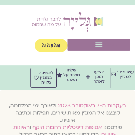
וג
וכן
תפריט
הַכֹּל מִכֹּל כֹּל
שלחו
שו מינוי
הציעו
לתמיכה
משוב על
למגזין
תוכן
במגזין
האתר
לאתר
גלויה
בעקבות ה-7 באוקטובר 2023
ולאורך ימי המלחמה,
קיבצנו אל המגזין מאות שירים, תפילות וכתיבה
אישית.
פירסמנו
אסופות דיגיטליות רחבות היקף
ו
ראיונות
אישיים
, כדי לסייע במעט בתוך הכאב הגדול.