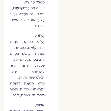
כְּשֶׁכָּל הָרוֹצֶה,
עוֹשֶׂה בַּה כִּבְתוֹךְ שֶׁלּוֹ,
"חֶלְקִי ה' אָמְרָה נַפְשִׁי
עַל כֵּן אוֹחִיל לוֹ". (איכה,
ג' כד')
אֱלוֹהַי,
אֱלֹהֵי הַפּוֹקֵחַ עִוְּרִים
וְעֵינֵי הַנָּשִׁים, הַכְּבוּיוֹת,
שֶׁבָּגְרוּ וְהִזְקִינוּ בְּטֶרֶם
עֵת, בְּטֶרֶם זָכוּ לִחְיּוֹת.
כִּכְלּוֹת כֹּחַן, עֲזֹר
לְאָחְיוֹתַיי כּוּלֲן,
הַמִּתְקַשּׁוֹת לִהְיוֹת,
שְלא תַגֳעְנָה לִזְעָקָת
"קָרָאתִי שִׁמְךָ ה' מִבּוֹר
תַּחְתִּיּוֹת". (איכה, ג' נה')
אֱלוֹהַי,