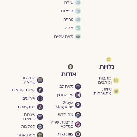
שירה
תפילות
פרוזה
מסה
גלוית עיניים
גלויות
אודות
המלצות
כותבות
קריאה
וכותבים
גלוית לב
גלויות
קולות קוראים
מתארחות
על המגזין
אירועים
Gluya
Magazine
בתקשורת
מה חדש
איגרות
שנשלחו
הרבנית שרה
סגל־כץ
המלצות
צוות גלויה
מפת אתר