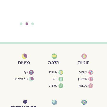
משביין.ם
להמשך קריאה ››
3
2
1
מיניות
זוגיות
הלכה
גוף
רווקות
אישות
חיי מיניות
אירוסין
נידה
נישואין
מקווה