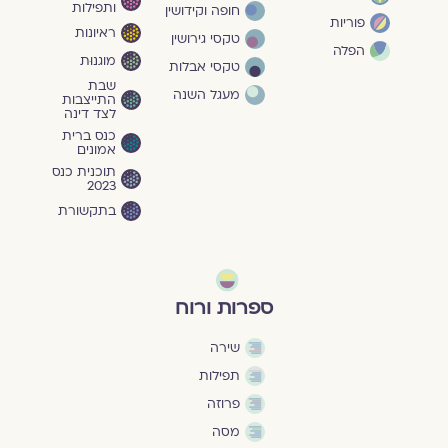
ותפילות
חופה וקידושין
פוריות
ראיונות
טקסי גירושין
הפלה
מוגנוּת
טקסי אבלות
שבת
מעגל השנה
התייצבות
לצד דינה
כנס ברית
אמונים
תוכנית כנס
2023
בתקשורת
ספרות ורוח
שירה
תפילות
פרוזה
מסה