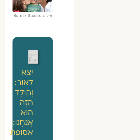
צילום _Bermix Studio
יצא
לאור:
וְהַיֶּלֶד
הַזֶּה
הוּא
אֲנַחְנוּ:
אסופת