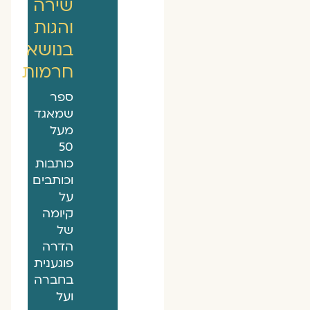
שירה
והגות
בנושא
חרמות
ספר
שמאגד
מעל
50
כותבות
וכותבים
על
קיומה
של
הדרה
פוגענית
בחברה
ועל