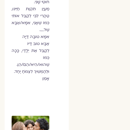
חוּטֵי שָׁנִי.
מַעְיַן תִּקְוַת חַיֵּינוּ,
טַהֲרִי לִבִּי לְקַבֵּל אוֹתִי
כְּמוֹ שֶׁאֲנִי, אִמָּא/אַבָּא
שֶׁל
__
.
אִמָּא טוֹבָה דַּיָּה
אַבָּא טוֹב דַּיּוֹ
לְקַבֵּל אֶת יְלָדַי, כָּכָה
כְּמוֹ
שֶׁהוּא/הִיא/הֵם/הֵן.
וּלְהַמְשִׁיךְ לִצְמֹחַ יַחַד.
אָמֵן