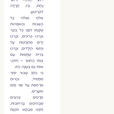
נַחַת, בֵּין חֲרָדָה
לְקִרְקוּעַ.
אֱלֹהַי וֶאֱלֹהֵי כָּל
הָאָבוֹת וְהָאִמָּהוֹת
שֶׁקָּמוּ לְפָנַי כָּל בֹּקֶר
וְכָרְכוּ כְּרִיכִים, וְכָרְכוּ
יָדַיִם מְחַבְּקוֹת עַל
כִּתְפֵי הַיְּלָדִים, וְכָרְכוּ
בְּרִית שֻׁתָּפוּת עִם
צִוְתֵי הַחִנּוּךְ – חזק.י
אוֹתִי גַּם בַּשָּׁנָה הַזּוֹ.
כִּי הַלֵּב שָׁבוּר יוֹתֵר
מִתָּמִיד, וְהָרוּחַ
מְרַחֶפֶת עַל פְּנֵי מַיִם
סוֹעֲרִים,
סְרָטִים צְהֻבִּים
מַבְהִיקִים בָּרְחוֹבוֹת,
וְלִבֵּנוּ מְבַקֵּשׁ תִּקְוַת