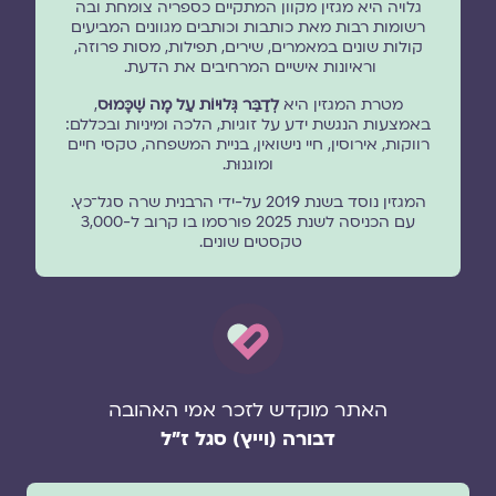
גלויה היא מגזין מקוון המתקיים כספריה צומחת ובה
רשומות רבות מאת כותבות וכותבים מגוונים המביעים
קולות שונים במאמרים, שירים, תפילות, מסות פרוזה,
וראיונות אישיים המרחיבים את הדעת.
מטרת המגזין היא
לְדַבֵּר גְּלוּיוֹת עַל מָה שֶׁכָּמוּס
,
באמצעות הנגשת ידע על זוגיות, הלכה ומיניות ובכללם:
רווקות, אירוסין, חיי נישואין, בניית המשפחה, טקסי חיים
ומוגנוּת.
המגזין נוסד בשנת 2019 על-ידי הרבנית שרה סגל־כץ.
עם הכניסה לשנת 2025 פורסמו בו קרוב ל-3,000
טקסטים שונים.
האתר מוקדש לזכר אמי האהובה
דבורה (וייץ) סגל ז"ל