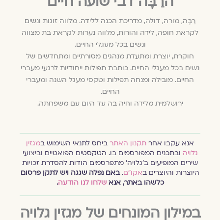
הרַבָּה דבי שועה חיים
רַבָּה, מורה, דולה, מדריכת הכנה ללידה. מלווה זוגות ונשים
לקראת חופה, לידה והורות, מלווה נערות לקראת בת מצווה
ונשים בכל מעגלי החיים.
חוקרת, יוצרת ומתעדת מנהגים מסורתיים ומתחדשים של
נשים בכל מעגלי החיים. כותבת תפילות ייחודיות לרגעי מעברי
החיים. מובילה ומנחה תפילות וטקסי מעגל השנה ומעברי
החיים.
ירושלמית מלידה וחיה בה עד היום עם משפחתה.
אנא עקבו אחר
תקנון האתר
ביחס לתנאי השימוש ב
מגזין
גלויה
ובתכנים המפורסמים בו. הטקסטים הפואטיים וביצועי
שירים המופיעים ב׳גלויה׳ מתפרסמים הודות להסדרת זכויות
היוצרות והיוצרים ב
אקו״ם
.
באם נפלה שגגה ויש לתקן פרסום
כלשהו באתר, אנא
שלחו לנו הודעה
.
במילון המונחים של מגזין גלויה