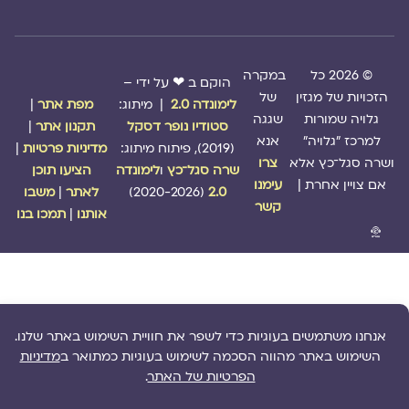
© 2026 כל
במקרה
הוקם ב ❤ על ידי –
הזכויות של מגזין
של
לימונדה 2.0
| מיתוג:
מפת אתר
|
גלויה שמורות
שגגה
סטודיו נופר דסקל
תקנון אתר
|
למרכז "גלויה"
אנא
(2019), פיתוח מיתוג:
מדיניות פרטיות
|
ושרה סגל־כץ אלא
צרו
שרה סגל־כץ
ו
לימונדה
הציעו תוכן
אם צויין אחרת |
עימנו
2.0
(2020-2026)
לאתר
|
משבו
קשר
אותנו
|
תמכו בנו