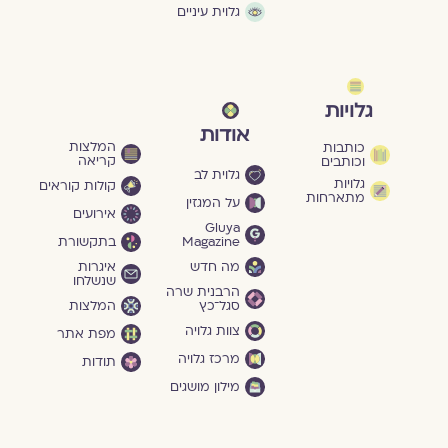
גלוית עיניים
גלויות
אודות
המלצות
כותבות
קריאה
וכותבים
גלוית לב
גלויות
קולות קוראים
מתארחות
על המגזין
אירועים
Gluya
Magazine
בתקשורת
מה חדש
איגרות
שנשלחו
הרבנית שרה
סגל־כץ
המלצות
צוות גלויה
מפת אתר
מרכז גלויה
תודות
מילון מושגים