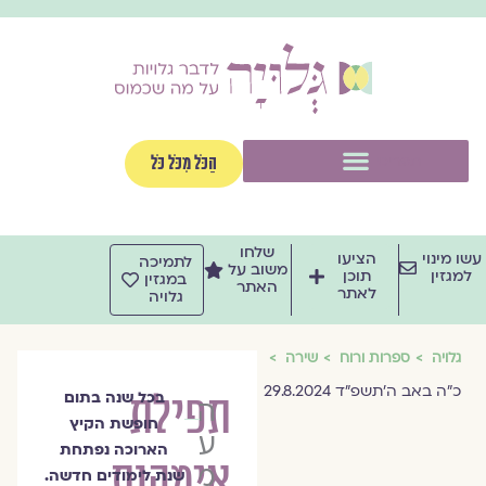
וג
וכן
תפריט
הַכֹּל מִכֹּל כֹּל
שלחו
שו מינוי
הציעו
לתמיכה
משוב על
למגזין
תוכן
במגזין
האתר
לאתר
גלויה
גלויה
ספרות ורוח
שירה
כ״ה באב ה׳תשפ״ד 29.8.2024
תפילת
בכל שנה בתום
הרב
חופשת הקיץ
עודד
הארוכה נפתחת
אימהות
מזור
שנת לימודים חדשה.