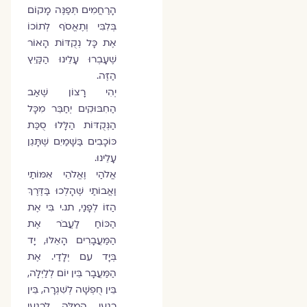
הָרַחֲמִים תְּפַנֶּה מָקוֹם
בְּלִבִּי וְתֶאֱסֹף לְתוֹכוֹ
אֶת כָּל נְקֻדּוֹת הָאוֹר
שֶׁעָבְרוּ עָלֵינוּ הַקַּיִץ
הַזֶּה.
יְהִי רָצוֹן שֶׁאַב
הַחִבּוּקִים יְחַבֵּר מִכָּל
הַנְּקֻדּוֹת הַלָּלוּ סֻכַּת
כּוֹכָבִים בַּשָּׁמַיִם שֶׁתָּגֵן
עָלֵינוּ.
אֱלֹהַי וֶאֱלֹהֵי אִמּוֹתַי
וַאֲבוֹתַי שֶׁהָלְכוּ בַּדֶּרֶךְ
הַזּוֹ לְפָנַי, תנ.י בִּי אֶת
הַכּוֹחַ לַעֲבֹר אֶת
הַמַּעֲבָרִים הָאֵלּוּ, יָד
בְּיָד עִם יְלָדַי. אֶת
הַמַּעֲבָר בֵּין יוֹם לְלַיְלָה,
בֵּין חֻפְשָׁה לְשִׁגְרָה, בֵּין
רִגְעֵי הֲמֻלָּה לְרִגְעֵי