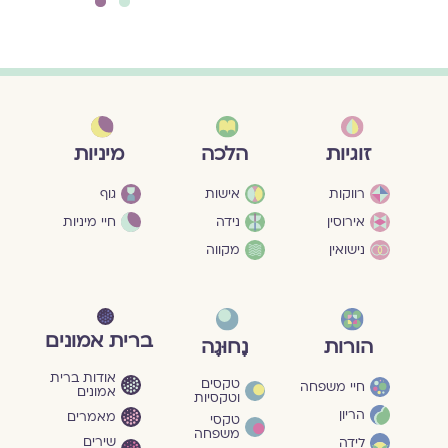
2
1
מיניות
זוגיות
הלכה
גוף
רווקות
אישות
חיי מיניות
אירוסין
נידה
נישואין
מקווה
ברית אמונים
הורות
נָחוּגָה
אודות ברית
טקסים
חיי משפחה
אמונים
וטקסיות
הריון
מאמרים
טקסי
משפחה
שירים
לידה