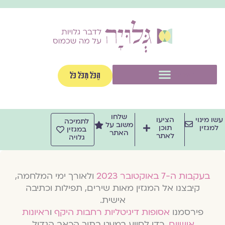
וג
וכן
תפריט
הַכֹּל מִכֹּל כֹּל
שלחו
שו מינוי
הציעו
לתמיכה
משוב על
למגזין
תוכן
במגזין
האתר
לאתר
גלויה
בעקבות ה-7 באוקטובר 2023
ולאורך ימי המלחמה,
קיבצנו אל המגזין מאות שירים, תפילות וכתיבה
אישית.
פירסמנו
אסופות דיגיטליות רחבות היקף
ו
ראיונות
אישיים
, כדי לסייע במעט בתוך הכאב הגדול.