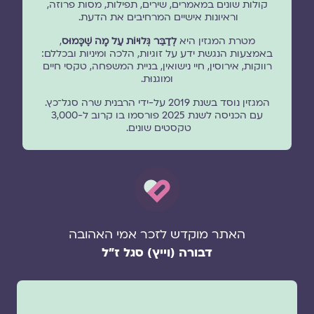
קולות שונים במאמרים, שירים, תפילות, מסות פרוזה,
וראיונות אישיים המרחיבים את הדעת.
מטרת המגזין היא
לְדַבֵּר גְּלוּיוֹת עַל מָה שֶׁכָּמוּס
,
באמצעות הנגשת ידע על זוגיות, הלכה ומיניות ובכללם:
רווקות, אירוסין, חיי נישואין, בניית המשפחה, טקסי חיים
ומוגנוּת.
המגזין נוסד בשנת 2019 על-ידי הרבנית שרה סגל־כץ.
עם הכניסה לשנת 2025 פורסמו בו קרוב ל-3,000
טקסטים שונים.
האתר מוקדש לזכר אמי האהובה
דבורה (וייץ) סגל ז"ל