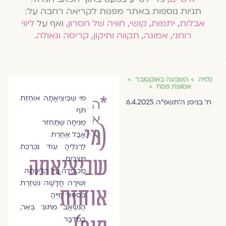
תגיות נוספות באתר מפנות לקריאה רחבה על:
אבלות
,
יתמות
,
קושי
,
חוויה של חסרון
, ואף על
ליווי
רוחני
,
אמונה
,
תקווה ותיקון
,
קריסה וגאולה
.
גלויה
השבעה באוקטובר
אסופת פסח
*
מִי שֶׁבִּיצִיאָתָהּ אוֹחֶזֶת
הרַבָּה
ח׳ בניסן ה׳תשפ״ה 6.4.2025
תֹּף
אסנת
מַנִּיחָה שֶׁתַּחְזֹר
(מי
אלדר
אֲבָל אַחֶרֶת
לְרַגְלֶיהָ עוֹד נִכְרֶכֶת
מִצְרַיִם
שביציאתה
מַכְבִּידָה עַל הֲלִיכָתָהּ
וְשִׁירָה חֲדָשָׁה נִשְׁזֶרֶת
אוחזת
בְּסִפּוּר חַיֶּיהָ
הַנִּשְׁאָב מִתּוֹךְ בְּאֵר,
בַּמִּדְבָּר