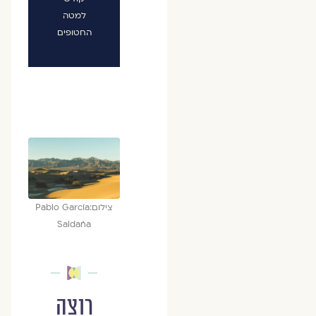
למטה
החטופים
צילום:Pablo García
Saldaña
רוצה