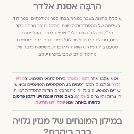
הרַבָּה אסנת אלדר
עוסקת בחינוך, בעבר כמורה בבתי ספר ממלכתיים ובמרילנד
כשליחה של ההסתדרות הציונית; ניהלה בעבר מרחב בקרן
תל"י, מנהלת תכנית הלל"י ויועצת לחינוך העל-יסודי.
כיום, מנהלת תכנית ׳אשכולות׳ במכון כרם. רבה מוסמכת
מטעם בית המדרש הישראלי לרבנות, משמשת כרבה של
קהילת 'סולם יעקב' בזכרון יעקב.
אנא עקבו אחר
תקנון האתר
ביחס לתנאי השימוש ב
מגזין
גלויה
ובתכנים המפורסמים בו. הטקסטים הפואטיים וביצועי
שירים המופיעים ב׳גלויה׳ מתפרסמים הודות להסדרת זכויות
היוצרות והיוצרים ב
אקו״ם
.
באם נפלה שגגה ויש לתקן פרסום
כלשהו באתר, אנא
שלחו לנו הודעה
.
במילון המונחים של מגזין גלויה
כבר ביקרת?