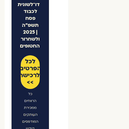
דו־לשונית
לכבוד
פסח
תשפ"ה
| 2025
ולשחרור
החטופים
לכל
הפרטים
ולרכישה
>>
כל
הרווחים
ממכירת
העותקים
המודפסים
קודש