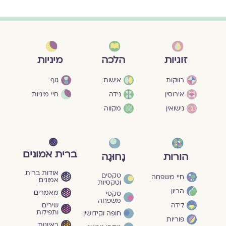
מיניות
זוגיות
הלכה
גוף
רווקות
אישות
חיי מיניות
אירוסין
נידה
נישואין
מקווה
ברית אמונים
הורות
נָחוּגָה
אודות ברית
טקסים
חיי משפחה
אמונים
וטקסיות
הריון
מאמרים
טקסי
משפחה
שירים
לידה
ותפילות
חופה וקידושין
פוריות
ראיונות