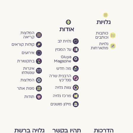
גלויות
אודות
המלצות
כותבות
קריאה
וכותבים
גלוית לב
גלויות
קולות קוראים
מתארחות
על המגזין
אירועים
Gluya
Magazine
בתקשורת
מה חדש
איגרות
שנשלחו
הרבנית שרה
סגל־כץ
המלצות
צוות גלויה
מפת אתר
מרכז גלויה
תודות
מילון מושגים
הדרכות
תהיו בקשר
גלויה ברשת