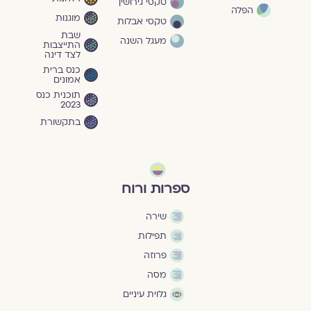
טקסי גירושין
הפלה
מוגנוּת
טקסי אבלות
שבת
מעגל השנה
התייצבות
לצד דינה
כנס ברית
אמונים
תוכנית כנס
2023
בתקשורת
ספרות ורוח
שירה
תפילות
פרוזה
מסה
גלוית עיניים