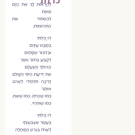
לְהַרְאוֹת לָךְ אֶת הַיָּם
שֶׁאַתְּ
לְהַסְתִּיר אֶת
הַתְּהוֹמוֹת.
לוּ יָכֹלְתִּי
בְּמַבַּט עֵינַיִם
וּבְדִבּוּר שְׂפָתַיִם
לְקַבֵּעַ בְּתוֹךְ גּוּפֵךְ
הַהוֹלֵךְ וְהַנֶּעְלָם
אֶת יְדִיעַת הַיֹּפִי הַשָּׁלֵם
דָּרְכָה תִּלְמְדִי לֶאֱהֹב
אוֹתָךְ
כְּמוֹ שֶׁהָיִיתְ. כְּמוֹ שֶׁאַתְּ.
כְּמוֹ שֶׁתִּהְיִי.
לוּ יָכֹלְתִּי
בְּעֶשֶׂר אֶצְבְּעוֹתַי
לֶאֱחֹז בִּגְרוֹן הַמַּחֲלָה