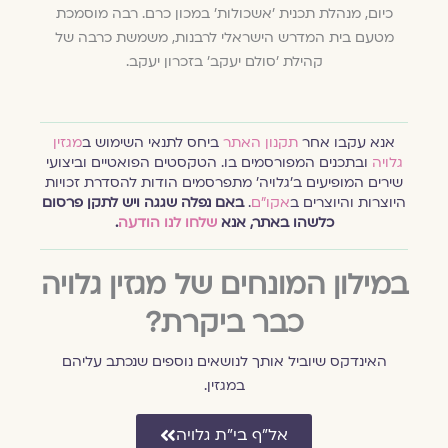
כיום, מנהלת תכנית ׳אשכולות׳ במכון כרם. רבה מוסמכת
מטעם בית המדרש הישראלי לרבנות, משמשת כרבה של
קהילת 'סולם יעקב' בזכרון יעקב.
אנא עקבו אחר
תקנון האתר
ביחס לתנאי השימוש ב
מגזין
גלויה
ובתכנים המפורסמים בו. הטקסטים הפואטיים וביצועי
שירים המופיעים ב׳גלויה׳ מתפרסמים הודות להסדרת זכויות
היוצרות והיוצרים ב
אקו״ם
.
באם נפלה שגגה ויש לתקן פרסום
כלשהו באתר, אנא
שלחו לנו הודעה
.
במילון המונחים של מגזין גלויה
כבר ביקרת?
האינדקס שיוביל אותך לנושאים נוספים שנכתב עליהם
במגזין.
אל״ף בי״ת גלויה