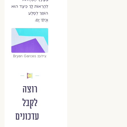
לְהַרְאוֹת לָךְ כֵּיצַד הוּא
הוֹפֵךְ לְסֶלַע
וְכֻלֵּךְ יָם.
צילום: Bryan Garces
רוצה
לקבל
עדכונים