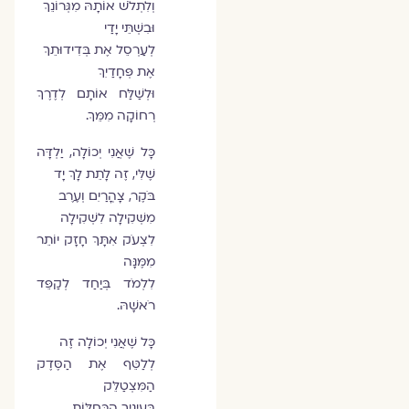
וְלִתְלֹשׁ אוֹתָהּ מִגְּרוֹנֵךְ
וּבִשְׁתֵּי יָדַי
לְעַרְסֵל אֶת בְּדִידוּתֵךְ
אֶת פְּחָדַיִךְ
וּלְשַׁלַּח אוֹתָם לְדֶרֶךְ
רְחוֹקָה מִמֵּךְ.
כָּל שֶׁאֲנִי יְכוֹלָה, יַלְדָּה
שֶׁלִּי, זֶה לָתֵת לָךְ יָד
בֹּקֶר, צָהֳרַיִם וְעֶרֶב
מִשְּׁקִילָה לִשְׁקִילָה
לִצְעֹק אִתָּךְ חָזָק יוֹתֵר
מִמֶּנָּה
לִלְמֹד בְּיַחַד לְקַפֵּד
רֹאשָׁהּ.
כָּל שֶׁאֲנִי יְכוֹלָה זֶה
לְלַטֵּף אֶת הַסֶּדֶק
הַמִּצְטַלֵּק
בְּעֵינַיִךְ הַכְּחֻלּוֹת