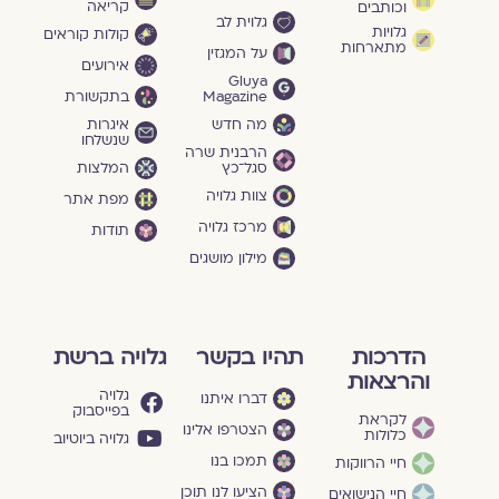
קריאה
וכותבים
גלוית לב
גלויות
קולות קוראים
מתארחות
על המגזין
אירועים
Gluya
Magazine
בתקשורת
מה חדש
איגרות
שנשלחו
הרבנית שרה
סגל־כץ
המלצות
צוות גלויה
מפת אתר
מרכז גלויה
תודות
מילון מושגים
הדרכות
תהיו בקשר
גלויה ברשת
והרצאות
גלויה
דברו איתנו
בפייסבוק
לקראת
הצטרפו אלינו
כלולות
גלויה ביוטיוב
תמכו בנו
חיי הרווקות
הציעו לנו תוכן
חיי הנישואים