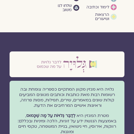
שלחו לנו
לימוד וכתיבה
משוב
הרצאות
ושיעורים
גלויה היא מגזין מקוון המתקיים כספריה צומחת ובה
רשומות רבות מאת כותבות וכותבים מגוונים המביעים
קולות שונים במאמרים, שירים, תפילות, מסות פרוזה,
וראיונות אישיים המרחיבים את הדעת.
מטרת המגזין היא
לְדַבֵּר גְּלוּיוֹת עַל מָה שֶׁכָּמוּס
,
באמצעות הנגשת ידע על זוגיות, הלכה ומיניות ובכללם:
רווקות, אירוסין, חיי נישואין, בניית המשפחה, טקסי חיים
ומוגנוּת.