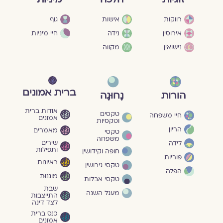
גוף
רווקות
אישות
חיי מיניות
אירוסין
נידה
נישואין
מקווה
ברית אמונים
הורות
נָחוּגָה
אודות ברית
טקסים
חיי משפחה
אמונים
וטקסיות
הריון
מאמרים
טקסי
משפחה
שירים
לידה
ותפילות
חופה וקידושין
פוריות
ראיונות
טקסי גירושין
הפלה
מוגנוּת
טקסי אבלות
שבת
מעגל השנה
התייצבות
לצד דינה
כנס ברית
אמונים