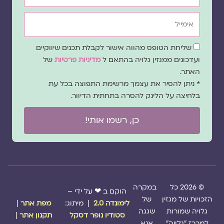
אימייל
שדה
שליחת הטופס מהווה אישור לקבלת תכנים שיווקיים
הסכמה
ועדכונים ממגזין גלויה בהתאם ל
מדיניות פרטיות
של
האתר.
* ניתן להסיר את עצמך מרשימת התפוצה בכל עת
בלחיצה על הלינק להסרה בתחתית הדיוור.
כן, רשמו אותי!
© 2026 כל
במקרה
הוקם ב ❤ על ידי –
הזכויות של מגזין
של
לימונדה 2.0
| מיתוג:
מפת אתר
|
גלויה שמורות
שגגה
סטודיו נופר דסקל
תקנון אתר
|
למרכז "גלויה"
אנא