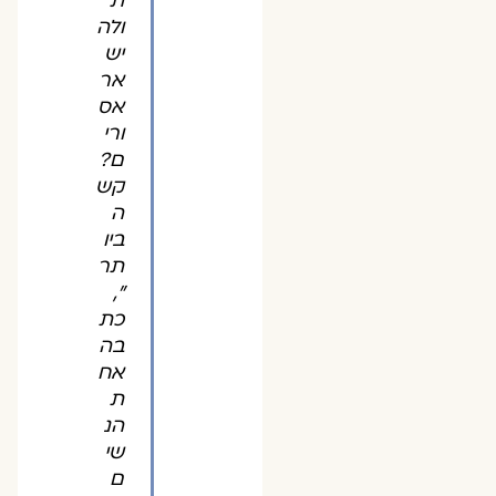
ת
ולה
יש
אר
אס
ורי
ם?
קש
ה
ביו
תר
",
כת
בה
אח
ת
הנ
שי
ם