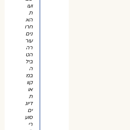
ועו
ת
הא
חרו
נים
עור
רה
הט
ביל
ה
במ
קוו
או
ת
דיונ
ים
סוע
רי