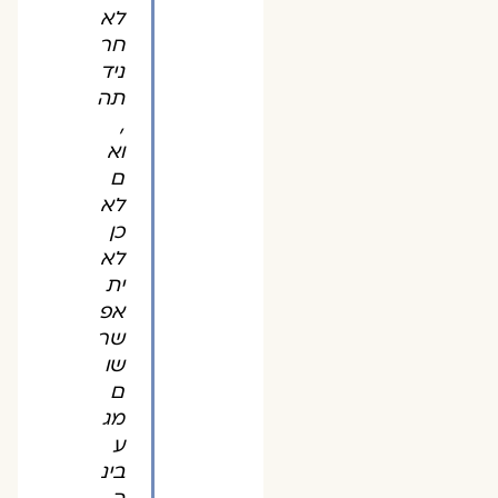
לא
חר
ניד
תה
,
וא
ם
לא
כן
לא
ית
אפ
שר
שו
ם
מג
ע
בינ