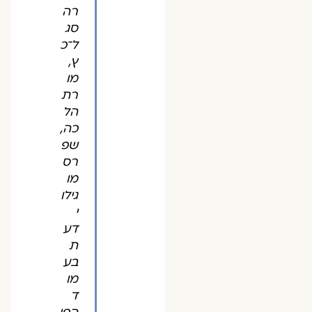
רה
סג
ל־כ
ץ,
מו
רת
הל
כה,
שפ
רס
מו
גילו
י
דע
ת
בע
מו
ד