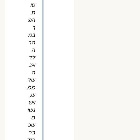
סו
ת
הפ
ך
במ
הר
ה
לד
אג
ה
של
ממ
ש,
ויש
נשי
ם
שכ
בר