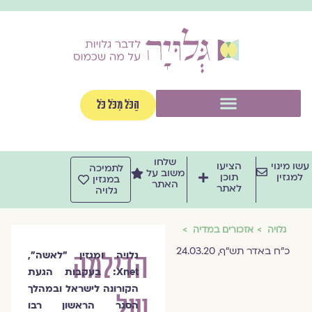
וג
וכן
תפריט
הַכֹּל מִכֹּל כֹּל
שלחו
שו מינוי
הציעו
לתמיכה
משוב על
למגזין
תוכן
במגזין
האתר
לאתר
גלויה
גלויה
אזכורים במדיה
כ"ח באדר תש"ף, 24.03.20
הדילמה
גלויה ומגזין "לאשה",
Xnet
: בעקבות הגעת
הקורונה לישראל ובמהלך
של
הסגר הראשון רבו