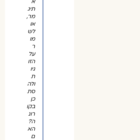
א
תיג
מר,
או
לש
מו
ר
על
הזו
גיו
ת
ולה
סת
כן
בקו
רונ
ה?
הא
ם