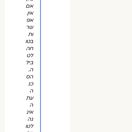
אם
אין
אפ
שר
ות
בטו
חה
לט
ביל
ה.
הס
כנ
ה
עת
ה
אינ
נה
לטו