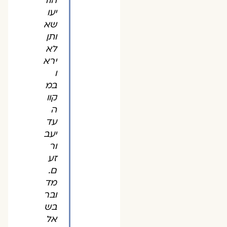
הוד
יעו
שא
ותן
לא
ירא
ו
במ
קוו
ה
עד
יעב
ור
זע
ם.
מד
ובר
בש
אל