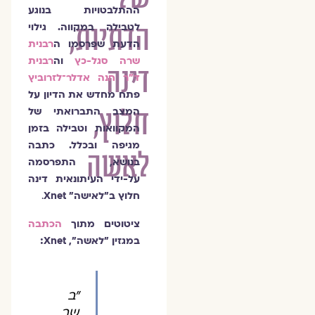
ההתלבטויות בנוגע
הדתיות,
לטבילה במקווה. גילוי
הדעת שפרסמו ה
רבנית
שרה סגל-כץ
וה
רבנית
דינה
ד"ר חנה אדלר־לזרוביץ
פתח מחדש את הדיון על
חלוץ,
המצב התברואתי של
המקוואות וטבילה בזמן
מגיפה ובכלל.
כתבה
לאשה
בנושא, התפרסמה
על-ידי העיתונאית דינה
חלוץ ב״לאישה״ Xnet
.
ציטוטים מתוך
הכתבה
במגזין "לאשה", Xnet:
"ב
שב