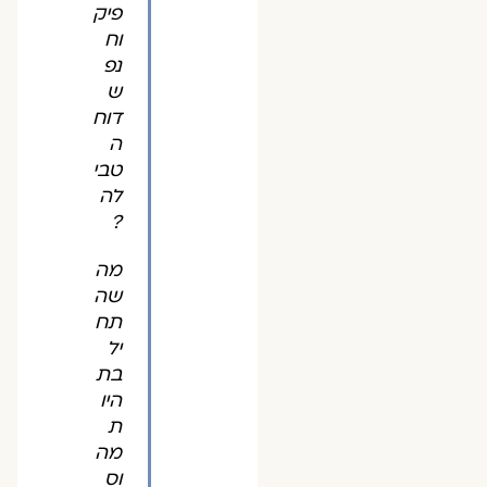
פיק
וח
נפ
ש
דוח
ה
טבי
לה
?
מה
שה
תח
יל
בת
היו
ת
מה
וס