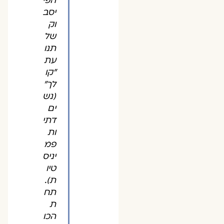
הפי
יסב
וק
של
תנו
עת
"קו
לך"
(נש
ים
דתי
ות
פמ
יניס
טיו
ת).
תח
ת
הכו