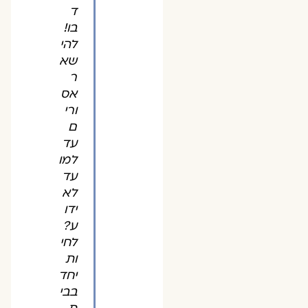
ד
בו!
להי
שא
ר
אס
ורי
ם
עד
למו
עד
לא
ידו
ע?
לחי
ות
יחד
בבי