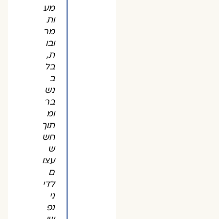
מע
ות
מר
ובו
ת,
בל
ב
נש
בר
ומ
תוך
חש
ש
עצו
ם
לדי
ני
נפ