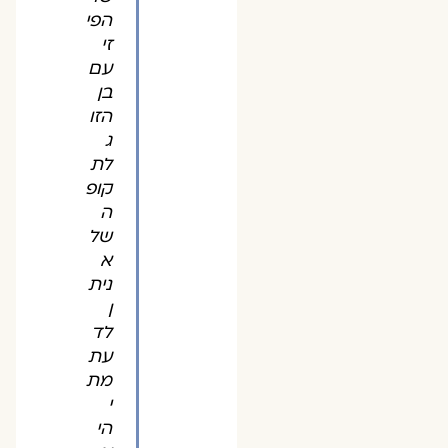
הפי
זי
עם
בן
הזו
ג
לת
קופ
ה
של
א
נית
ן
לד
עת
מת
י
הי