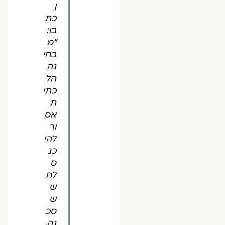
ן
כת
בו:
"מ
בחי
נה
הל
כתי
ת
אס
ור
להי
כנ
ס
לח
ש
ש
סכ
נה,