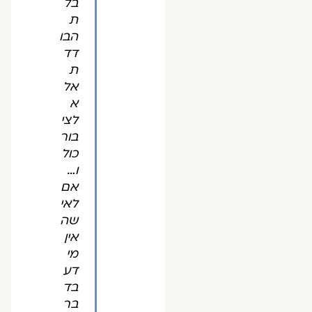
בל
ת
הבו
דד
ת
אל
א
לצי
בור
כול
ו…
אם
לאי
שה
אין
מי
דע
בד
בר