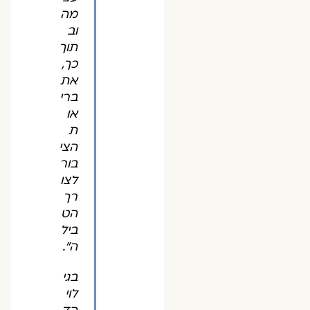
מה
וב
תוך
כך,
את
ברי
או
ת
הצי
בור
לצו
רך
הט
ביל
ה".
בגי
לוי