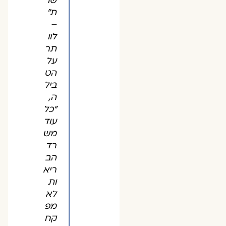
שו
ת"
–
לוו
תר
על
הט
ביל
ה,
"כל
עוד
מש
רד
הב
ריא
ות
לא
מפ
קח