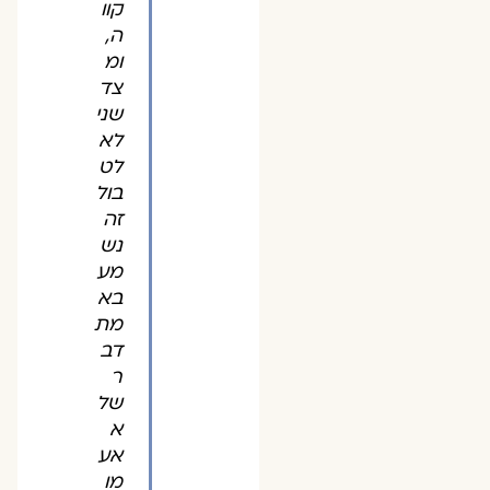
קוו
ה,
ומ
צד
שני
לא
לט
בול
זה
נש
מע
בא
מת
דב
ר
של
א
אע
מו