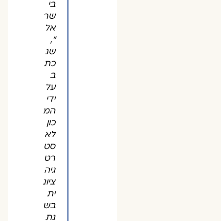
בי
שר
אל
",
שנ
כת
ב
על
ידי
המ
כון
לא
סט
רט
גיה
ציונ
ית
בש
נת