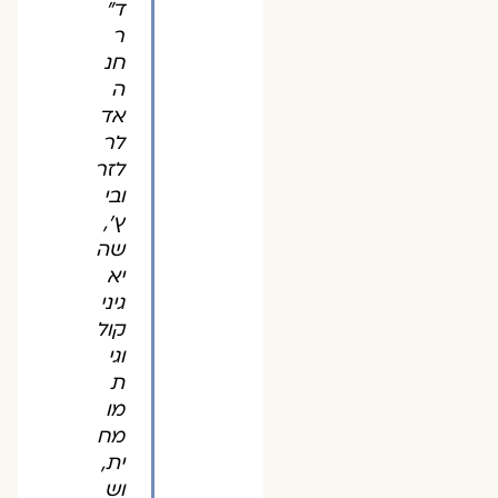
ד"
ר
חנ
ה
אד
לר
לזר
ובי
ץ',
שה
יא
גיני
קול
וגי
ת
מו
מח
ית,
וש