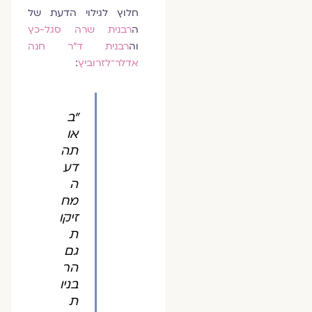
חלוץ לגילוי הדעת של
ה
רבנית שרה סגל-כץ
וה
רבנית ד"ר חנה
אדלר־לזרוביץ
:
"ב
או
תה
דע
ה
מח
זיקו
ת
גם
הר
בניו
ת