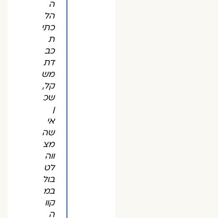
ה
הל
כתי
ת
כב
דת
מש
קל,
שכ
ן
אי
שה
מצ
ווה
לט
בול
במ
קוו
ה