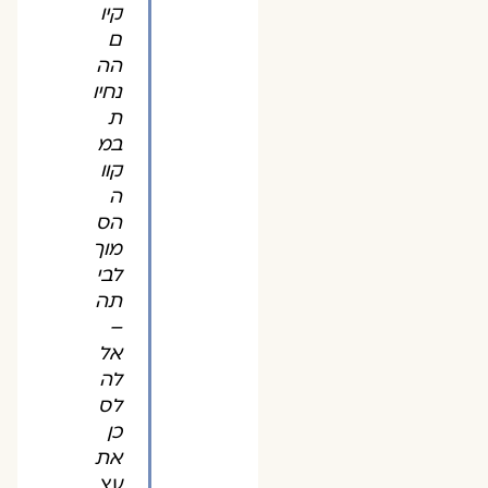
קיו
ם
הה
נחיו
ת
במ
קוו
ה
הס
מוך
לבי
תה
–
אל
לה
לס
כן
את
עצ