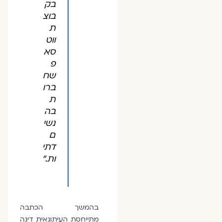
בק
בוצ
ת
ווט
סא
פ
שח
ברו
ת
בה
נשי
ם
דתי
ות."
בהמשך הכתבה
מתייחסת העיתונאית דינה