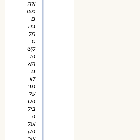
ולה
מש
ם
בה
חל
ט
קש
ה:
הא
ם
לוו
תר
על
הט
ביל
ה
ועל
הק
שר