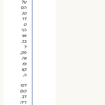
על
הס
טנ
דר
ט
הר
אוי
בכ
ל
מק
ווה
ומ
קוו
ה.
לסי
כום
דב
ריה