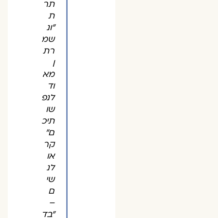
תר
ת
"ונ
שמ
רת
ן
מא
וד
לנפ
שו
תיכ
ם"
קר
או
לנ
שי
ם
–
"בד