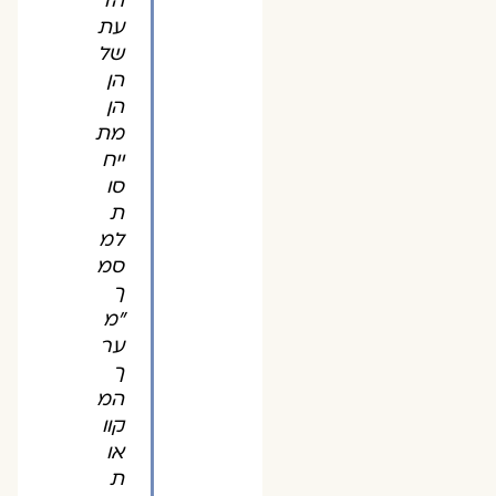
הד
עת
של
הן
הן
מת
ייח
סו
ת
למ
סמ
ך
"מ
ער
ך
המ
קוו
או
ת