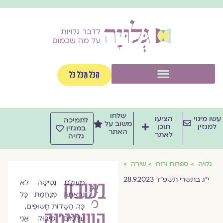
וג
וכן
תפריט
הַכֹּל מִכֹּל כֹּל
שלחו
שו מינוי
הציעו
לתמיכה
משוב על
למגזין
תוכן
במגזין
האתר
לאתר
גלויה
גלויה
ספרות ורוח
שירה
י״ג בתשרי תשפ״ד 28.9.2023
בשבח
מֵעוֹלָם נְטִישָׁה לֹא
אדוה
נִרְאֲתָה מְנַחֶמֶת כָּל
מגל-כהן
כָּךְ. הַשָּׂדוֹת חֲשׂוּפִים,
השמיטה
עֵירֻמִּים מִיבוּל. אֲנִי