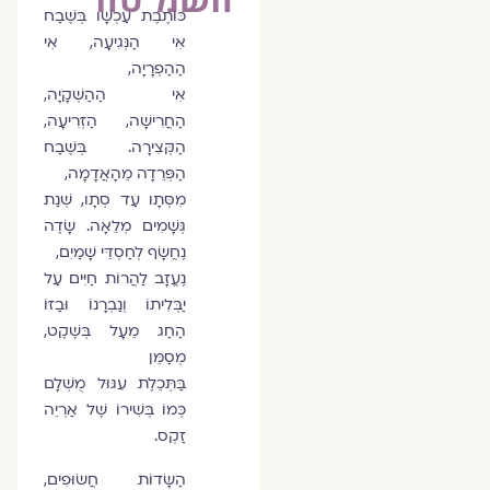
כּוֹתֶבֶת עַכְשָׁו בְּשֶׁבַח
אִי הַנְּגִיעָה, אִי
הַהַפְרָיָה,
אִי הַהַשְׁקָיָה,
הַחֲרִישָׁה, הַזְּרִיעָה,
הַקְּצִירָה. בְּשֶׁבַח
הַפְּרֵדָה מֵהָאֲדָמָה,
מִסְּתָו עַד סְתָו, שְׁנַת
גְּשָׁמִים מְלֵאָה. שָׂדֶה
נֶחֱשָׂף לְחַסְדֵּי שָׁמַיִם,
נֶעֱזָב לַהֲרוֹת חַיִּים עַל
יַבְּלִיתוֹ וְנַבְרָנוֹ וּבַזּוֹ
הַחַג מֵעָל בְּשֶׁקֶט,
מְסַמֵּן
בַּתְּכֵלֶת עִגּוּל מֻשְׁלָם
כְּמוֹ בְּשִׁירוֹ שֶׁל אַרְיֵה
זַקְס.
הַשָּׂדוֹת חֲשׂוּפִים,