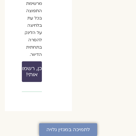
מרשימת
התפוצה
בכל עת
בלחיצה
על הלינק
להסרה
בתחתית
הדיוור.
כן, רשמו
אותי!
לתמיכה במגזין גלויה