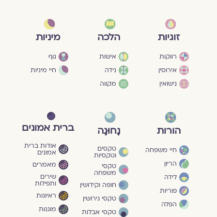
מיניות
זוגיות
הלכה
גוף
רווקות
אישות
חיי מיניות
אירוסין
נידה
נישואין
מקווה
ברית אמונים
הורות
נָחוּגָה
אודות ברית
טקסים
חיי משפחה
אמונים
וטקסיות
הריון
מאמרים
טקסי
משפחה
שירים
לידה
ותפילות
חופה וקידושין
פוריות
ראיונות
טקסי גירושין
הפלה
מוגנוּת
טקסי אבלות