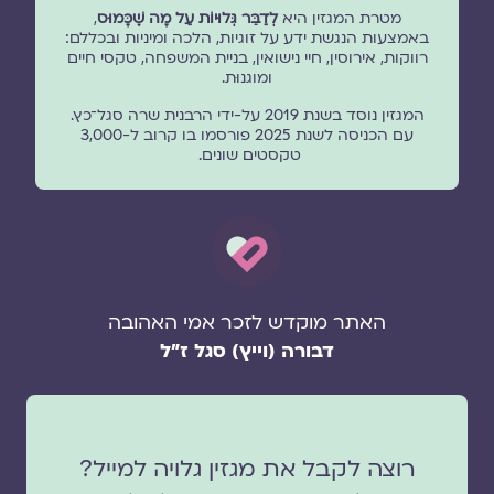
מטרת המגזין היא
לְדַבֵּר גְּלוּיוֹת עַל מָה שֶׁכָּמוּס
,
באמצעות הנגשת ידע על זוגיות, הלכה ומיניות ובכללם:
רווקות, אירוסין, חיי נישואין, בניית המשפחה, טקסי חיים
ומוגנוּת.
המגזין נוסד בשנת 2019 על-ידי הרבנית שרה סגל־כץ.
עם הכניסה לשנת 2025 פורסמו בו קרוב ל-3,000
טקסטים שונים.
האתר מוקדש לזכר אמי האהובה
דבורה (וייץ) סגל ז"ל
רוצה לקבל את מגזין גלויה למייל?