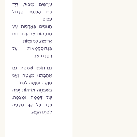
עֵירֻמִּים מִיבוּל, לְיַד
בֵּית הַכְּנֶסֶת הַגָּדוֹל
עֵצִים
חֲנוּטִים בַּאֲדָנִיּוֹת עֵץ
מֻגְבָּהוֹת צְבוּעוֹת חוּם
אֲדָמָה, כְּמוּמְיוֹת
בִּגְלוֹסְקְמָאוֹת עַל
רַחֲבַת אֶבֶן.
גַּם תּוֹכֵנוּ שְׁמִטָּה. גַּם
אַהֲבָתֵנוּ מָעֲטָה וַאֲנִי
מְנַסָּה וּמְנַסָּה לִכְתֹּב
בְּשִׁבְחָהּ וְלִרְאוֹת יָפְיָהּ
שֶׁל דְּמָמָה, וּמְצַפָּה,
כְּבָר כָּל כָּךְ מְצַפָּה
לַסְּתָו הַבָּא.