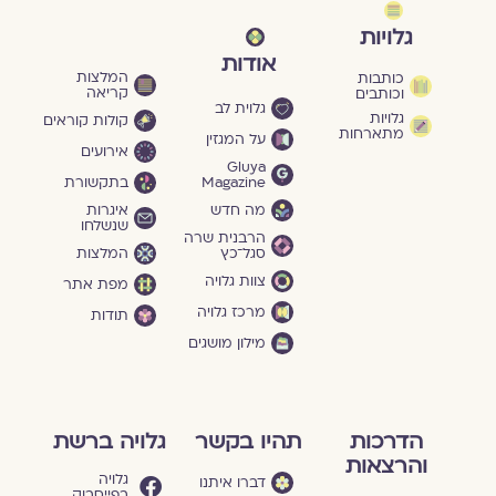
גלויות
אודות
המלצות
כותבות
קריאה
וכותבים
גלוית לב
גלויות
קולות קוראים
מתארחות
על המגזין
אירועים
Gluya
Magazine
בתקשורת
מה חדש
איגרות
שנשלחו
הרבנית שרה
סגל־כץ
המלצות
צוות גלויה
מפת אתר
מרכז גלויה
תודות
מילון מושגים
הדרכות
תהיו בקשר
גלויה ברשת
והרצאות
גלויה
דברו איתנו
בפייסבוק