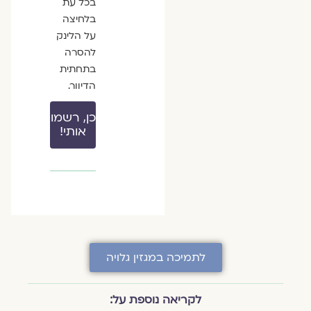
בכל עת
בלחיצה
על הלינק
להסרה
בתחתית
הדיוור.
כן, רשמו
אותי!
לתמיכה במגזין גלויה
לקריאה נוספת על: