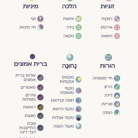
מיניות
זוגיות
הלכה
גוף
רווקות
אישות
חיי מיניות
אירוסין
נידה
נישואין
מקווה
ברית אמונים
הורות
נָחוּגָה
אודות ברית
טקסים
חיי משפחה
אמונים
וטקסיות
הריון
מאמרים
טקסי
משפחה
שירים
לידה
ותפילות
חופה וקידושין
פוריות
ראיונות
טקסי גירושין
הפלה
מוגנוּת
טקסי אבלות
שבת
מעגל השנה
התייצבות
לצד דינה