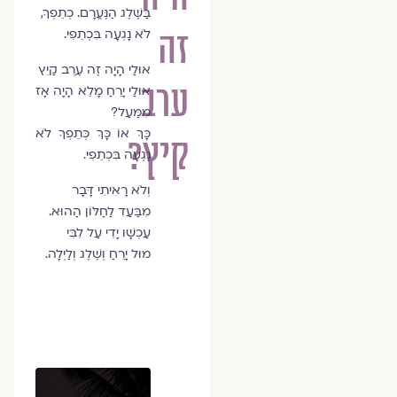
בַּשֶּׁלֶג הַנֶּעֱרָם. כְתֵפְךָ,
זה
לֹא נָגְעָה בִּכְתֵפִי.
אוּלַי הָיָה זֶה עֶרֶב קַיִץ
ערב
אוּלַי יָרֵחַ מָלֵא הָיָה אָז
מִמַּעַל?
כָּךְ אוֹ כָּךְ כְּתֵפְךָ לֹא
קיץ?
נָגְעָה בִּכְתֵפִי.
וְלֹא רָאִיתִי דָּבָר
מִבַּעַד לַחַלּוֹן הַהוּא.
עַכְשָׁו יָדִי עַל לִבִּי
מוּל יָרֵחַ וְשֶׁלֶג וְלַיְלָה.