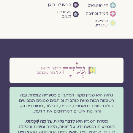
הציעו לנו תוכן
חיי הנישואים
שלחו לנו
לימוד וכתיבה
משוב
הרצאות
ושיעורים
גלויה היא מגזין מקוון המתקיים כספריה צומחת ובה
רשומות רבות מאת כותבות וכותבים מגוונים המביעים
קולות שונים במאמרים, שירים, תפילות, מסות פרוזה,
וראיונות אישיים המרחיבים את הדעת.
מטרת המגזין היא
לְדַבֵּר גְּלוּיוֹת עַל מָה שֶׁכָּמוּס
,
באמצעות הנגשת ידע על זוגיות, הלכה ומיניות ובכללם:
רווקות, אירוסין, חיי נישואין, בניית המשפחה, טקסי חיים