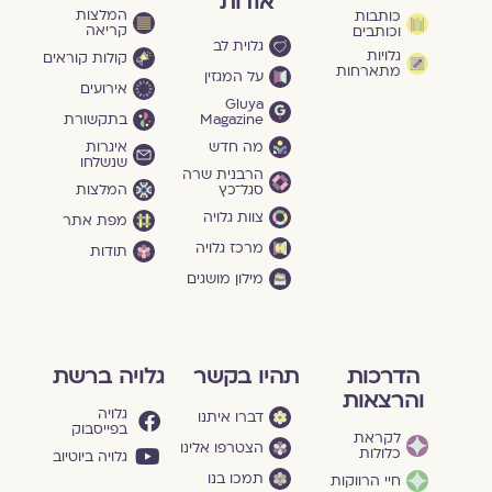
אודות
המלצות
כותבות
קריאה
וכותבים
גלוית לב
גלויות
קולות קוראים
מתארחות
על המגזין
אירועים
Gluya
Magazine
בתקשורת
מה חדש
איגרות
שנשלחו
הרבנית שרה
סגל־כץ
המלצות
צוות גלויה
מפת אתר
מרכז גלויה
תודות
מילון מושגים
הדרכות
תהיו בקשר
גלויה ברשת
והרצאות
גלויה
דברו איתנו
בפייסבוק
לקראת
הצטרפו אלינו
כלולות
גלויה ביוטיוב
תמכו בנו
חיי הרווקות