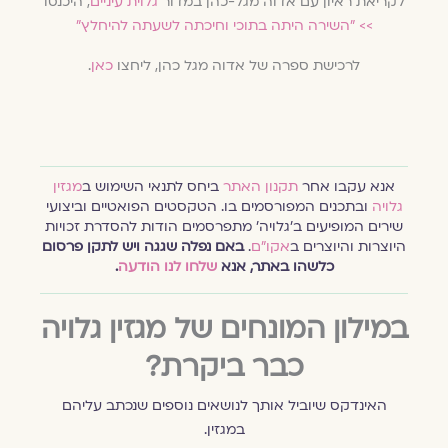
לקריאת ראיון עם אדוה מגל-כהן במדור
גלוית עיניים
, היכנסו
>>
"השירה היתה בתוכי וחיכתה לשעתה להיחלץ"
לרכישת ספרה של אדוה מגל כהן, ליחצו
כאן
.
אנא עקבו אחר
תקנון האתר
ביחס לתנאי השימוש ב
מגזין
גלויה
ובתכנים המפורסמים בו. הטקסטים הפואטיים וביצועי
שירים המופיעים ב׳גלויה׳ מתפרסמים הודות להסדרת זכויות
היוצרות והיוצרים ב
אקו״ם
.
באם נפלה שגגה ויש לתקן פרסום
כלשהו באתר, אנא
שלחו לנו הודעה
.
במילון המונחים של מגזין גלויה
כבר ביקרת?
האינדקס שיוביל אותך לנושאים נוספים שנכתב עליהם
במגזין.