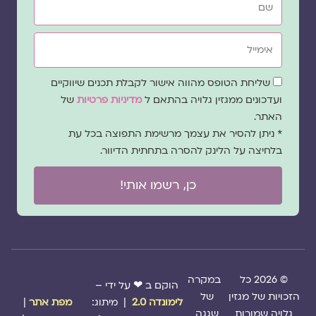
אימייל
שדה
שליחת הטופס מהווה אישור לקבלת תכנים שיווקיים
הסכמה
ועדכונים ממגזין גלויה בהתאם ל
מדיניות פרטיות
של
האתר.
* ניתן להסיר את עצמך מרשימת התפוצה בכל עת
בלחיצה על הלינק להסרה בתחתית הדיוור.
כן, רשמו אותי!
© 2026 כל
במקרה
הוקם ב ❤ על ידי –
הזכויות של מגזין
של
לימונדה 2.0
| מיתוג:
מפת אתר
|
גלויה שמורות
שגגה