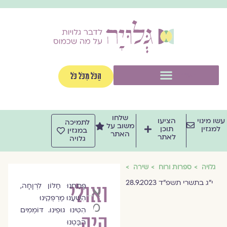
וג
וכן
תפריט
הַכֹּל מִכֹּל כֹּל
שלחו
שו מינוי
הציעו
לתמיכה
משוב על
למגזין
תוכן
במגזין
האתר
לאתר
גלויה
גלויה
ספרות ורוח
שירה
י״ג בתשרי תשפ״ד 28.9.2023
ואולי
פָּתַחְנוּ חַלּוֹן לִרְוָחָה,
אדוה
הִשְׁעַנּוּ מַרְפְּקֵינוּ
מגל-כהן
הִטִּינוּ גּוּפֵינוּ. דּוֹמְמִים
היה
הִבַּטְנוּ