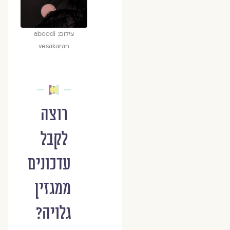
צילום: aboodi
vesakaran
רוצה
לקבל
עדכונים
ממגזין
גלויה?