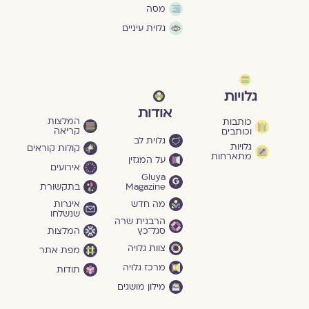
מסה
גלוית עיניים
גלויות
אודות
המלצות
כותבות
קריאה
וכותבים
גלוית לב
גלויות
קולות קוראים
מתארחות
על המגזין
אירועים
Gluya
Magazine
בתקשורת
מה חדש
איגרות
שנשלחו
הרבנית שרה
סגל־כץ
המלצות
צוות גלויה
מפת אתר
מרכז גלויה
תודות
מילון מושגים