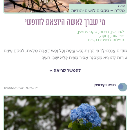
מאת
טלי"ה – טקסים לנשים יהודיות
מי שברך לאשה היוצאת לחופשי
//
גירושין
,
חירות
,
טקס גירושין
,
יחידאות
,
נָחוּגָה
,
תפילות למצבים קשים
מוֹדִים אֲנָחְנוּ לָךְ כִּי הִרְוֵית נֶפֶשׁ עֲיֵפָה וְכָל נֶפֶשׁ דָּאֲבָה מִלֵּאת; לִפְקֹחַ עֵינַיִם
עִוְרוֹת לְהוֹצִיא מִמַּסְגֵּר אַסִּיר מִבֵּית כֶּלֶא יֹשְׁבֵי חֹשֶׁךְ
להמשך קריאה ››
חופה וקידושין
י"ז באלול תש"ף 6.9.2020