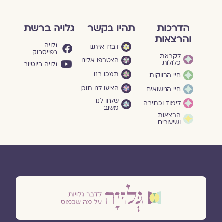
הדרכות
תהיו בקשר
גלויה ברשת
והרצאות
גלויה
דברו איתנו
בפייסבוק
לקראת
הצטרפו אלינו
כלולות
גלויה ביוטיוב
תמכו בנו
חיי הרווקות
הציעו לנו תוכן
חיי הנישואים
שלחו לנו
לימוד וכתיבה
משוב
הרצאות
ושיעורים