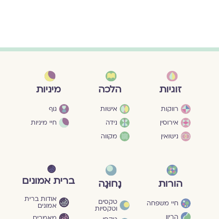
מיניות
זוגיות
הלכה
גוף
רווקות
אישות
חיי מיניות
אירוסין
נידה
נישואין
מקווה
ברית אמונים
הורות
נָחוּגָה
אודות ברית
טקסים
חיי משפחה
אמונים
וטקסיות
הריון
מאמרים