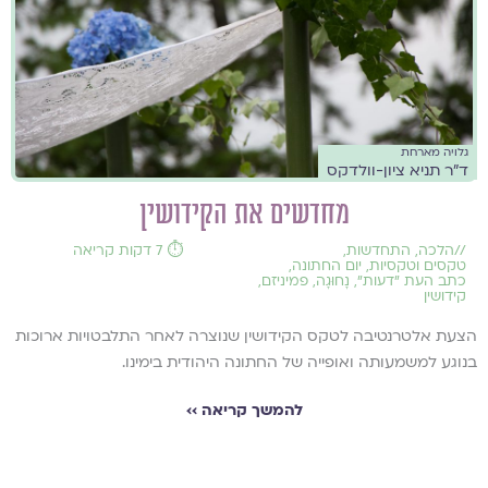
גלויה מארחת
ד"ר תניא ציון-וולדקס
מחדשים את הקידושין
//
הלכה
,
התחדשות
,
⏱️ 7 דקות קריאה
טקסים וטקסיות
,
יום החתונה
,
כתב העת ״דעות״
,
נָחוּגָה
,
פמיניזם
,
קידושין
הצעת אלטרנטיבה לטקס הקידושין שנוצרה לאחר התלבטויות ארוכות
בנוגע למשמעותה ואופייה של החתונה היהודית בימינו.
להמשך קריאה ››