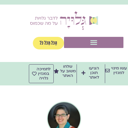
ילוג
תוכן
תפריט
הַכֹּל מִכֹּל כֹּל
שלחו
עשו מינוי
הציעו
לתמיכה
משוב על
למגזין
תוכן
במגזין
האתר
לאתר
גלויה