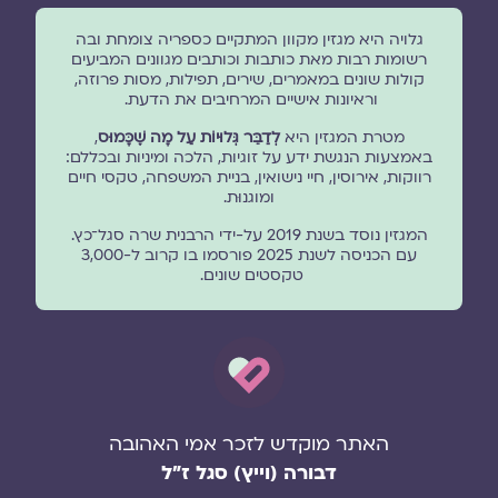
גלויה היא מגזין מקוון המתקיים כספריה צומחת ובה
רשומות רבות מאת כותבות וכותבים מגוונים המביעים
קולות שונים במאמרים, שירים, תפילות, מסות פרוזה,
וראיונות אישיים המרחיבים את הדעת.
מטרת המגזין היא
לְדַבֵּר גְּלוּיוֹת עַל מָה שֶׁכָּמוּס
,
באמצעות הנגשת ידע על זוגיות, הלכה ומיניות ובכללם:
רווקות, אירוסין, חיי נישואין, בניית המשפחה, טקסי חיים
ומוגנוּת.
המגזין נוסד בשנת 2019 על-ידי הרבנית שרה סגל־כץ.
עם הכניסה לשנת 2025 פורסמו בו קרוב ל-3,000
טקסטים שונים.
האתר מוקדש לזכר אמי האהובה
דבורה (וייץ) סגל ז"ל