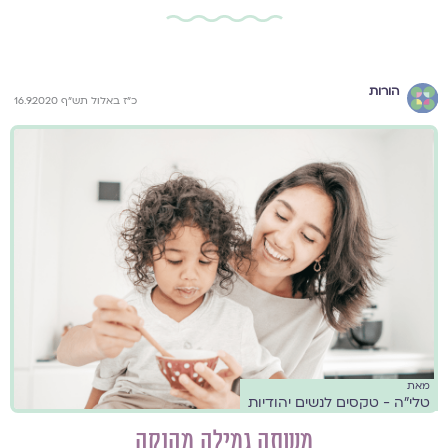
הורות
כ"ז באלול תש"ף 16.9.2020
מאת
טלי"ה - טקסים לנשים יהודיות
משתה גמילה מהנקה