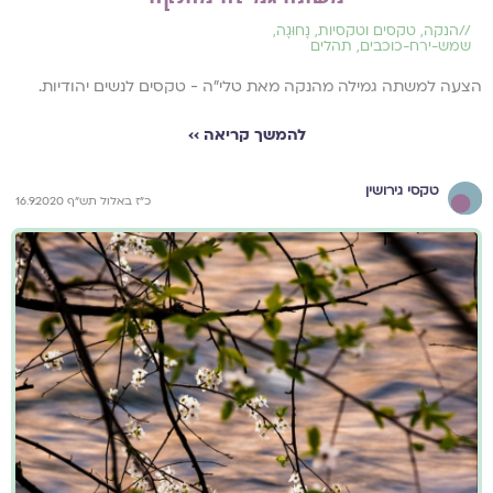
//
הנקה
,
טקסים וטקסיות
,
נָחוּגָה
,
שמש-ירח-כוכבים
,
תהלים
הצעה למשתה גמילה מהנקה מאת טלי"ה - טקסים לנשים יהודיות.
להמשך קריאה ››
טקסי גירושין
כ"ז באלול תש"ף 16.9.2020