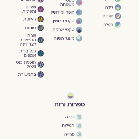
טקסי
משפחה
שירים
לידה
ותפילות
חופה וקידושין
פוריות
ראיונות
טקסי גירושין
הפלה
מוגנוּת
טקסי אבלות
שבת
מעגל השנה
התייצבות
לצד דינה
כנס ברית
אמונים
תוכנית כנס
2023
בתקשורת
ספרות ורוח
שירה
תפילות
פרוזה