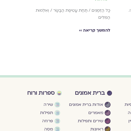
בְּלִי חוֹבוֹת וּבְלִי 
קִנְיָן, בְּלִי זֶהוּת
.
כָּל הַזְּמַנִּים / תַּחַת עֲטִיפַת הַבָּשָׂר / וְאִלְּמוּת
הַמִּלִּים
להמשך קריאה ›
להמשך קריאה ››
ברית אמונים
ספרות ורוח
ות
אודות ברית אמונים
שירה
ה
מאמרים
תפילות
ן
שירים ותפילות
פרוזה
ראיונות
מסה