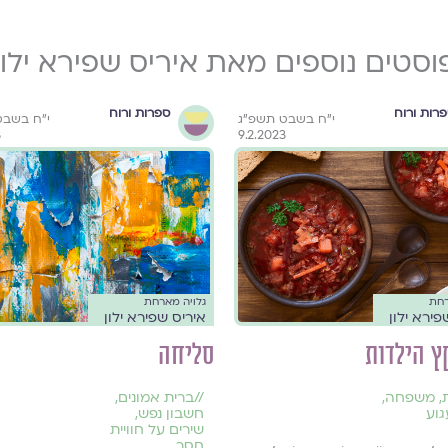
וסטים נוספים מאת איריס שפירא ילון
רות ורוח
ספרות ורוח
י״ח בשבט תשפ״ג
י״ח בשבט
3
9.2.2023
רחת
גלויה מארחת
פירא ילון
איריס שפירא ילון
ץ הילדות
סליחה
,
משפחה
,
//
ברית אמונים
,
גוע
חשבון נפש
,
שירים על חוויית
חסר