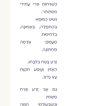
כְּשֶׁנִּיחוֹחַ פְּרִי עֲתִידִי
מִסְתַּתֵּר,
גִּשֵּׁשׁ כְּסוּמָא
בְּהַתְמָדָה, בֶּאֱמוּנָה,
בִּדְחִיסוּת
מַעֲמַקֵּי אֲדָמָה
תַּחְתּוֹנָה.
זֶרַע בָּטַח בְּלִבָּתוֹ,
הֶאֱזִין וְשָׁמַע תִּקְוַת
עֵץ נָדִיב.
גַּם אֲנִי זֶרַע פֶּרַח
מַאֲמִין
וּכְשֶׁבְּעוֹלָמִי חַמָּה