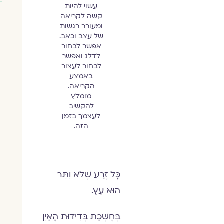
עשוי להיות
קשה לקריאה
ומעורר רגשות
של עצב וכאב.
אפשר לבחור
לדלג ואפשר
לבחור לעצור
באמצע
הקריאה.
מומלץ
להקשיב
לעצמך בזמן
הזה.
כָּל זֶרַע שֶׁלֹּא וִתֵּר
ב
הוּא עֵץ.
בְּחֶשְׁכַת בְּדִידוּת הָאַיִן