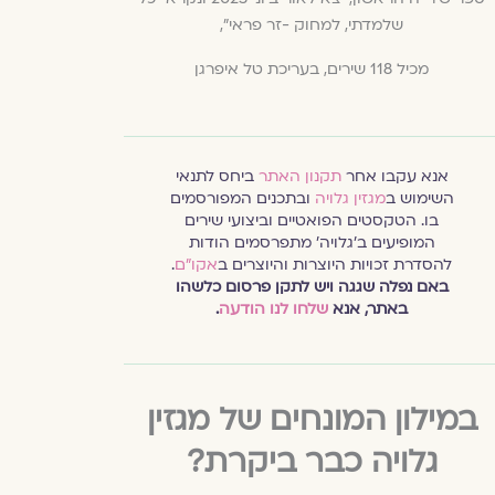
שלמדתי, למחוק -זר פראי",
מכיל 118 שירים, בעריכת טל איפרגן
אנא עקבו אחר
תקנון האתר
ביחס לתנאי
השימוש ב
מגזין גלויה
ובתכנים המפורסמים
בו. הטקסטים הפואטיים וביצועי שירים
המופיעים ב׳גלויה׳ מתפרסמים הודות
להסדרת זכויות היוצרות והיוצרים ב
אקו״ם
.
באם נפלה שגגה ויש לתקן פרסום כלשהו
באתר, אנא
שלחו לנו הודעה
.
במילון המונחים של מגזין
גלויה כבר ביקרת?