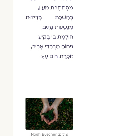
מִסְתַּתֶּרֶת מֵעַיִן,
בְּחֶשְׁכַת בְּדִידוּת
מְגַשֶּׁשֶׁת נָתִיב,
חוֹלֶמֶת בִּי בְּקִיעַ
נִיחוֹחַ מַרְבַדֵּי אָבִיב,
זוֹכֶרֶת רוֹם עֵץ.
צילום: Noah Buscher