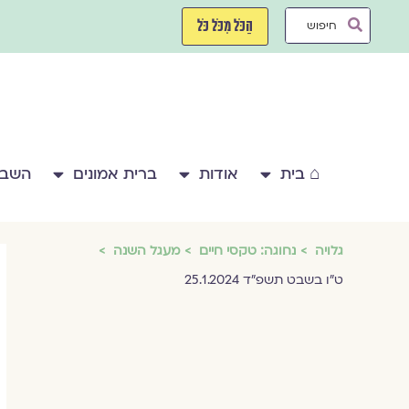
ילוג
Search
תוכן
הַכֹּל מִכֹּל כֹּל
...
⌂ בית
אודות
ברית אמונים
השבע
גלויה
נחוגה: טקסי חיים
מעגל השנה
ט״ו בשבט תשפ״ד 25.1.2024