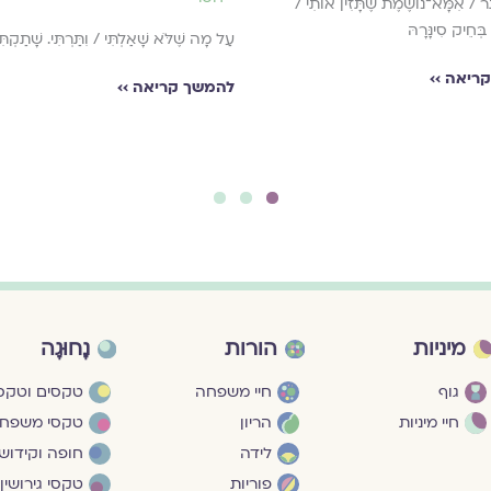
תֵר / אִמָּא־נוֹשֶׁמֶת שֶׁתָּזִין אוֹתִי /
בְּחֵיק סִינָּרָהּ
עַל מָה שֶׁלֹּא שָׁאַלְתִּי / וִתַּרְתִּי. שָׁתַקְתִּי
ריאה ››
להמשך קריאה ››
3
2
1
מיניות
הורות
נָחוּגָה
גוף
חיי משפחה
טקסים וטקסי
חיי מיניות
הריון
טקסי משפח
לידה
חופה וקידושי
פוריות
טקסי גירושין