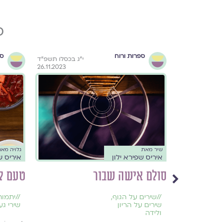
פ
ספרות ורוח
ספ
 באייר ה׳תשפ״ד
י״ג בכסלו תשפ״ד
26.11.2023
16.5.2024
שיר מאת
גלויה מא
איריס שפירא ילון
איריס ש
סולם אישה שבור
טעם ק
//
שירים על הגוף
,
//
יתמות
שירים על הריון
שירי גע
ולידה