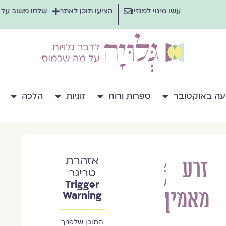
עשו מינוי למגזין
הציעו תוכן לאתר
שלחו משוב על
ה באוקטובר
ספרות ורוח
זוגיות
הלכה
אזהרת
זרע
איריס
טריגר
שפירא
Trigger
מאמין
ילון
Warning
התוכן שלפניך