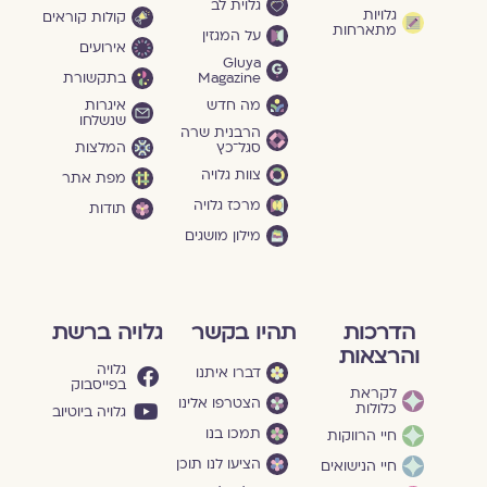
גלוית לב
גלויות
קולות קוראים
מתארחות
על המגזין
אירועים
Gluya
Magazine
בתקשורת
מה חדש
איגרות
שנשלחו
הרבנית שרה
סגל־כץ
המלצות
צוות גלויה
מפת אתר
מרכז גלויה
תודות
מילון מושגים
הדרכות
תהיו בקשר
גלויה ברשת
והרצאות
גלויה
דברו איתנו
בפייסבוק
לקראת
הצטרפו אלינו
כלולות
גלויה ביוטיוב
תמכו בנו
חיי הרווקות
הציעו לנו תוכן
חיי הנישואים