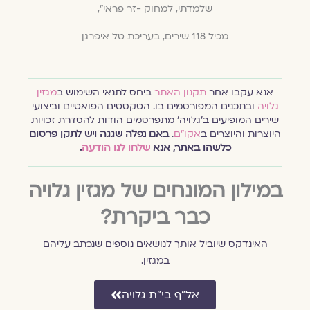
שלמדתי, למחוק -זר פראי",
מכיל 118 שירים, בעריכת טל איפרגן
אנא עקבו אחר
תקנון האתר
ביחס לתנאי השימוש ב
מגזין
גלויה
ובתכנים המפורסמים בו. הטקסטים הפואטיים וביצועי
שירים המופיעים ב׳גלויה׳ מתפרסמים הודות להסדרת זכויות
היוצרות והיוצרים ב
אקו״ם
.
באם נפלה שגגה ויש לתקן פרסום
כלשהו באתר, אנא
שלחו לנו הודעה
.
במילון המונחים של מגזין גלויה
כבר ביקרת?
האינדקס שיוביל אותך לנושאים נוספים שנכתב עליהם
במגזין.
אל״ף בי״ת גלויה