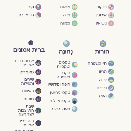
גוף
רווקות
אישות
חיי מיניות
אירוסין
נידה
נישואין
מקווה
ברית אמונים
הורות
נָחוּגָה
אודות ברית
טקסים
חיי משפחה
אמונים
וטקסיות
הריון
מאמרים
טקסי
משפחה
שירים
לידה
ותפילות
חופה וקידושין
פוריות
ראיונות
טקסי גירושין
הפלה
מוגנוּת
טקסי אבלות
שבת
מעגל השנה
התייצבות
לצד דינה
כנס ברית
אמונים