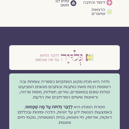
שלחו לנו
לימוד וכתיבה
משוב
הרצאות
ושיעורים
גלויה היא מגזין מקוון המתקיים כספריה צומחת ובה
רשומות רבות מאת כותבות וכותבים מגוונים המביעים
קולות שונים במאמרים, שירים, תפילות, מסות פרוזה,
וראיונות אישיים המרחיבים את הדעת.
מטרת המגזין היא
לְדַבֵּר גְּלוּיוֹת עַל מָה שֶׁכָּמוּס
,
באמצעות הנגשת ידע על זוגיות, הלכה ומיניות ובכללם:
רווקות, אירוסין, חיי נישואין, בניית המשפחה, טקסי חיים
ומוגנוּת.