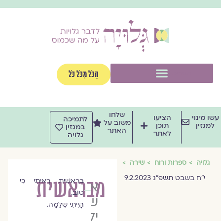
ילוג
תוכן
תפריט
הַכֹּל מִכֹּל כֹּל
שלחו
עשו מינוי
הציעו
לתמיכה
משוב על
למגזין
תוכן
במגזין
האתר
לאתר
גלויה
גלויה
ספרות ורוח
שירה
י״ח בשבט תשפ״ג 9.2.2023
מבראשית
בְּרֵאשִׁית רָאִיתִי כִּי
איריס
טוֹב.
שפירא
הָיִיתִי שְׁלֵמָה.
ילון