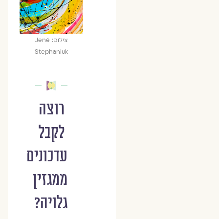
צילום: Jené
Stephaniuk
רוצה
לקבל
עדכונים
ממגזין
גלויה?