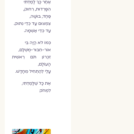
אַחַר כָּךְ לָמַדְתִּי
הִפָּרְדוּת, רִחוּק,
פַּחַד, בּוּשָׁה,
צִמְצוּם עַד כְּדֵי נִתּוּק.
עַד כְּדֵי אַשְׁמָה.
כְּמוֹ לֹא הָיָה בִּי
אוֹר-חִבּוּר-מֻשְׁלָם,
זִכְרוֹן תֹּם רֵאשִׁית
הָעוֹלָם,
עָלַי לְהַתְחִיל מֵחָדָשׁ.
אֶת כָּל שֶׁלָּמַדְתִּי,
לִמְחֹק