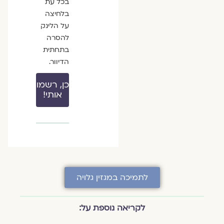
בכל עת
בלחיצה
על הלינק
להסרה
בתחתית
הדיוור.
כן, רשמו
אותי!
לתמיכה במגזין גלויה
לקריאה נוספת על: