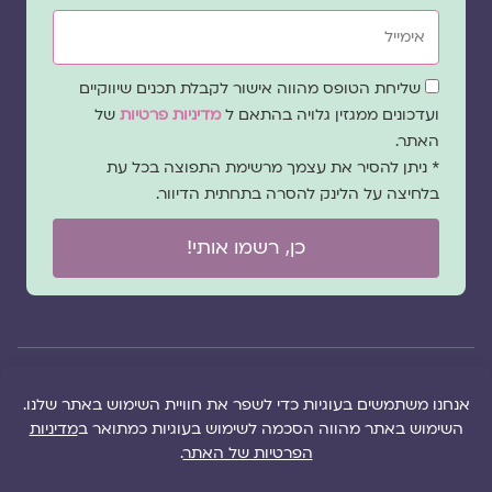
אימייל
שדה
שליחת הטופס מהווה אישור לקבלת תכנים שיווקיים
הסכמה
ועדכונים ממגזין גלויה בהתאם ל
מדיניות פרטיות
של
האתר.
* ניתן להסיר את עצמך מרשימת התפוצה בכל עת
בלחיצה על הלינק להסרה בתחתית הדיוור.
כן, רשמו אותי!
© 2026 כל
במקרה
הוקם ב ❤ על ידי –
הזכויות של מגזין
של
לימונדה 2.0
| מיתוג:
מפת אתר
|
גלויה שמורות
שגגה
סטודיו נופר דסקל
תקנון אתר
|
למרכז "גלויה"
אנא
(2019), פיתוח מיתוג:
מדיניות פרטיות
|