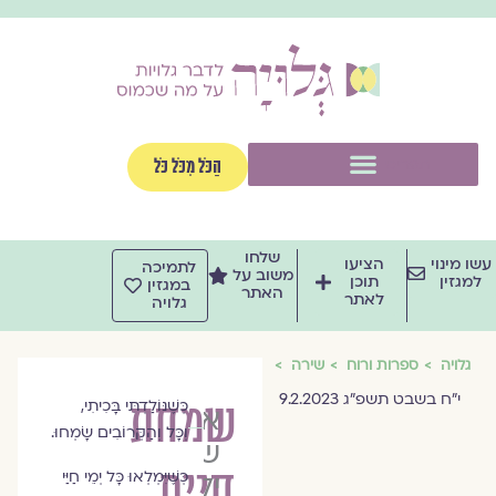
וג
וכן
תפריט
הַכֹּל מִכֹּל כֹּל
שלחו
שו מינוי
הציעו
לתמיכה
משוב על
למגזין
תוכן
במגזין
האתר
לאתר
גלויה
גלויה
ספרות ורוח
שירה
י״ח בשבט תשפ״ג 9.2.2023
שמחת
כְּשֶׁנּוֹלַדְתִּי בָּכִיתִי,
איריס
וְכָּל וְהַקְּרוֹבִים שָׂמְחוּ.
שפירא
חיים
כְּשֶׁיִּמְלְאוּ כָּל יְמֵי חַיַּי
ילון