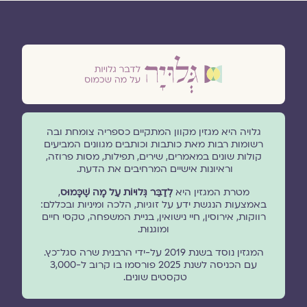
גלויה היא מגזין מקוון המתקיים כספריה צומחת ובה
רשומות רבות מאת כותבות וכותבים מגוונים המביעים
קולות שונים במאמרים, שירים, תפילות, מסות פרוזה,
וראיונות אישיים המרחיבים את הדעת.
מטרת המגזין היא
לְדַבֵּר גְּלוּיוֹת עַל מָה שֶׁכָּמוּס
,
באמצעות הנגשת ידע על זוגיות, הלכה ומיניות ובכללם:
רווקות, אירוסין, חיי נישואין, בניית המשפחה, טקסי חיים
ומוגנוּת.
המגזין נוסד בשנת 2019 על-ידי הרבנית שרה סגל־כץ.
עם הכניסה לשנת 2025 פורסמו בו קרוב ל-3,000
טקסטים שונים.