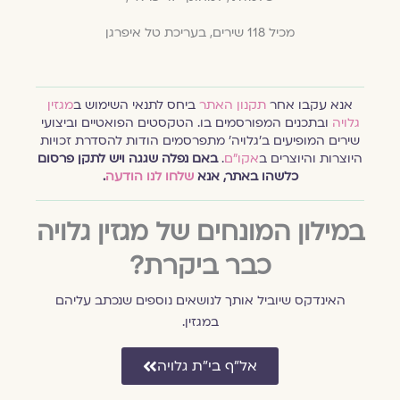
מכיל 118 שירים, בעריכת טל איפרגן
אנא עקבו אחר
תקנון האתר
ביחס לתנאי השימוש ב
מגזין
גלויה
ובתכנים המפורסמים בו. הטקסטים הפואטיים וביצועי
שירים המופיעים ב׳גלויה׳ מתפרסמים הודות להסדרת זכויות
היוצרות והיוצרים ב
אקו״ם
.
באם נפלה שגגה ויש לתקן פרסום
כלשהו באתר, אנא
שלחו לנו הודעה
.
במילון המונחים של מגזין גלויה
כבר ביקרת?
האינדקס שיוביל אותך לנושאים נוספים שנכתב עליהם
במגזין.
אל״ף בי״ת גלויה