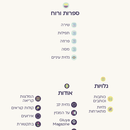
ספרות ורוח
שירה
תפילות
פרוזה
מסה
גלוית עיניים
גלויות
אודות
המלצות
כותבות
קריאה
וכותבים
גלוית לב
גלויות
קולות קוראים
מתארחות
על המגזין
אירועים
Gluya
Magazine
בתקשורת