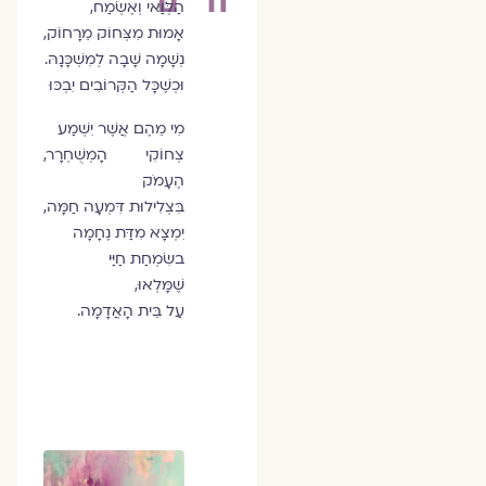
הַלְּוַאי וְאֶשְׂמַח,
אָמוּת מִצְּחוֹק מֵרָחוֹק,
נְשָׁמָה שָׁבָה לְמִשְׁכָּנָהּ.
וּכְשֶׁכָּל הַקְּרוֹבִים יִבְכּוּ
מִי מֵהֶם אֲשֶׁר יִשְׁמַע
צְחוֹקִי הָמְשֻׁחְרָר,
הֶעָמֹק
בִּצְלִילוּת דִּמְעָה חַמָּה,
יִמְצָא מִדַּת נֶחָמָה
בשִׂמְחַת חַיַּי
שֶׁמָּלְאוּ,
עַל בֵּית הָאֲדָמָה.