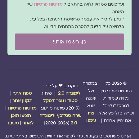
הסכמה
ועדכונים ממגזין גלויה בהתאם ל
מדיניות פרטיות
של
האתר.
* ניתן להסיר את עצמך מרשימת התפוצה בכל עת
בלחיצה על הלינק להסרה בתחתית הדיוור.
כן, רשמו אותי!
© 2026 כל
במקרה
הוקם ב ❤ על ידי –
הזכויות של מגזין
של
לימונדה 2.0
| מיתוג:
מפת אתר
|
גלויה שמורות
שגגה
סטודיו נופר דסקל
תקנון אתר
|
למרכז "גלויה"
אנא
(2019), פיתוח מיתוג:
מדיניות פרטיות
|
ושרה סגל־כץ אלא
צרו
שרה סגל־כץ
ו
לימונדה
הציעו תוכן
אם צויין אחרת |
עימנו
2.0
(2020-2026)
לאתר
|
משבו
קשר
אותנו
|
תמכו בנו