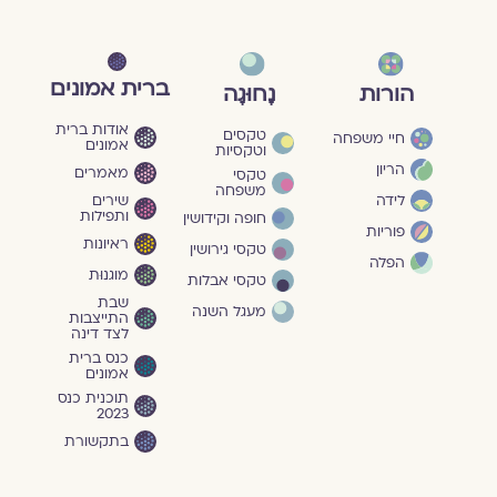
ברית אמונים
הורות
נָחוּגָה
אודות ברית
טקסים
חיי משפחה
אמונים
וטקסיות
הריון
מאמרים
טקסי
משפחה
שירים
לידה
ותפילות
חופה וקידושין
פוריות
ראיונות
טקסי גירושין
הפלה
מוגנוּת
טקסי אבלות
שבת
מעגל השנה
התייצבות
לצד דינה
כנס ברית
אמונים
תוכנית כנס
2023
בתקשורת