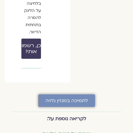
בלחיצה
על הלינק
להסרה
בתחתית
הדיוור.
כן, רשמו
אותי!
לתמיכה במגזין גלויה
לקריאה נוספת על: