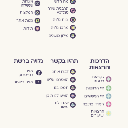
מה חדש
איגרות
שנשלחו
הרבנית שרה
סגל־כץ
המלצות
צוות גלויה
מפת אתר
מרכז גלויה
תודות
מילון מושגים
הדרכות
תהיו בקשר
גלויה ברשת
והרצאות
גלויה
דברו איתנו
בפייסבוק
לקראת
הצטרפו אלינו
כלולות
גלויה ביוטיוב
תמכו בנו
חיי הרווקות
הציעו לנו תוכן
חיי הנישואים
שלחו לנו
לימוד וכתיבה
משוב
הרצאות
ושיעורים