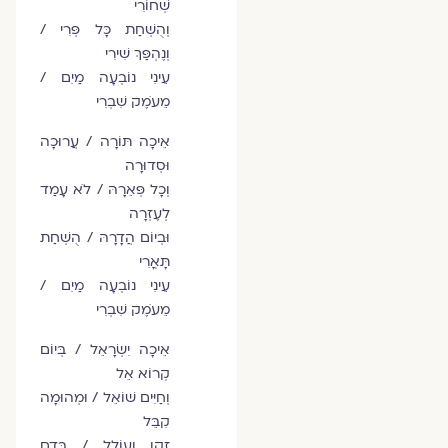
שְׁחוֹרִי
וְהֻשְׁחַת כָּל פְּרִי /
וְנֶהְפַּךְ שִׁירִי
עֵינִי נוֹבְעָה מַיִם /
מֵעֹמֶק שִׁבְרִי
אֵיכָה תּוֹרָה / עֲרוּכָה
וּסְדוּרָה
וְכָל פְּאֵרָהּ / לֹא עָמַד
לְעֶזְרָה
וּבְיוֹם הֲדָרָהּ / הֻשְׁחַת
תָּאֳרִי
עֵינִי נוֹבְעָה מַיִם /
מֵעֹמֶק שִׁבְרִי
אֵיכָה יִשְׂרָאֵל / בְּיוֹם
קְרוֹא אֵל
וְחַיִּים שׁוֹאֵל / וּמְהוּמָה
קִבֵּל
זָקֵן וְעוֹלֵל / בְּדַם