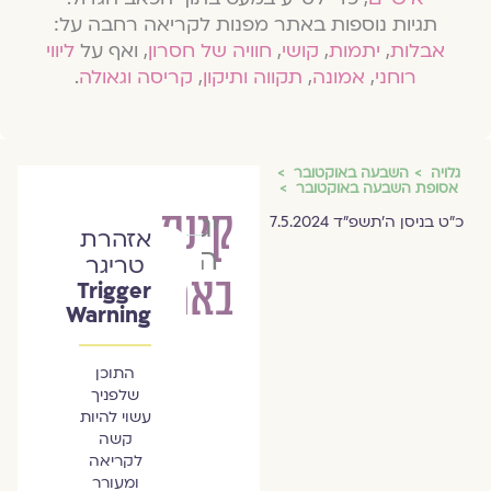
תגיות נוספות באתר מפנות לקריאה רחבה על:
אבלות
,
יתמות
,
קושי
,
חוויה של חסרון
, ואף על
ליווי
רוחני
,
אמונה
,
תקווה ותיקון
,
קריסה וגאולה
.
גלויה
השבעה באוקטובר
אסופת השבעה באוקטובר
קינת
יגל
כ״ט בניסן ה׳תשפ״ד 7.5.2024
אזהרת
הרוש
טריגר
בארי
Trigger
Warning
התוכן
שלפניך
עשוי להיות
קשה
לקריאה
ומעורר