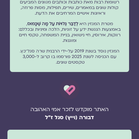
רשומות רבות מאת כותבות וכותבים מגוונים המביעים
קולות שונים במאמרים, שירים, תפילות, מסות פרוזה,
וראיונות אישיים המרחיבים את הדעת.
מטרת המגזין היא
לְדַבֵּר גְּלוּיוֹת עַל מָה שֶׁכָּמוּס
,
באמצעות הנגשת ידע על זוגיות, הלכה ומיניות ובכללם:
רווקות, אירוסין, חיי נישואין, בניית המשפחה, טקסי חיים
ומוגנוּת.
המגזין נוסד בשנת 2019 על-ידי הרבנית שרה סגל־כץ.
עם הכניסה לשנת 2025 פורסמו בו קרוב ל-3,000
טקסטים שונים.
האתר מוקדש לזכר אמי האהובה
דבורה (וייץ) סגל ז"ל