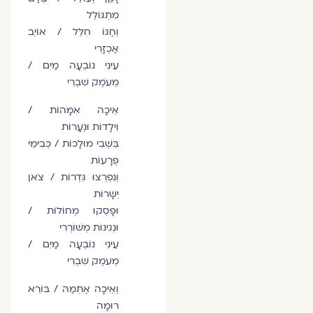
מִתְגּוֹלֵל
וְחַגּוֹ חִלֵּל / אוֹיֵב
אַכְזָרִי
עֵינִי נוֹבְעָה מַיִם /
מֵעֹמֶק שִׁבְרִי
אֵיכָה אִמָּהוֹת /
וִילָדוֹת וּנְעָרוֹת
בִּשְׁבִי מוּלָכוֹת / כְּבִימֵי
פְרָעוֹת
וְנִפְרְצוּ גִּדְרוֹת / צֹאן
יְשָׁרוֹת
וּפָסְקוּ מְחוֹלוֹת /
וּנְגִינוֹת מְשׁוֹרְרִי
עֵינִי נוֹבְעָה מַיִם /
מֵעֹמֶק שִׁבְרִי
וְאֵיכָה אֶתְמַהּ / בּוֹרֵא
רוּמָה