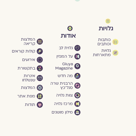
גלויות
אודות
המלצות
כותבות
קריאה
וכותבים
גלוית לב
גלויות
קולות קוראים
מתארחות
על המגזין
אירועים
Gluya
Magazine
בתקשורת
מה חדש
איגרות
שנשלחו
הרבנית שרה
סגל־כץ
המלצות
צוות גלויה
מפת אתר
מרכז גלויה
תודות
מילון מושגים