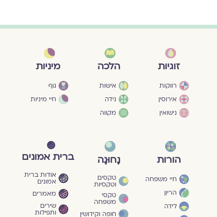
מיניות
זוגיות
הלכה
גוף
רווקות
אישות
חיי מיניות
אירוסין
נידה
נישואין
מקווה
ברית אמונים
הורות
נָחוּגָה
אודות ברית
טקסים
חיי משפחה
אמונים
וטקסיות
הריון
מאמרים
טקסי
משפחה
שירים
לידה
ותפילות
חופה וקידושין