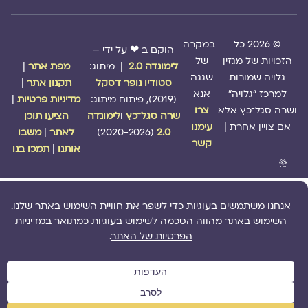
© 2026 כל
במקרה
הוקם ב ❤ על ידי –
הזכויות של מגזין
של
לימונדה 2.0
| מיתוג:
מפת אתר
|
גלויה שמורות
שגגה
סטודיו נופר דסקל
תקנון אתר
|
למרכז "גלויה"
אנא
(2019), פיתוח מיתוג:
מדיניות פרטיות
|
ושרה סגל־כץ אלא
צרו
שרה סגל־כץ
ו
לימונדה
הציעו תוכן
אם צויין אחרת |
עימנו
2.0
(2020-2026)
לאתר
|
משבו
קשר
אותנו
|
תמכו בנו