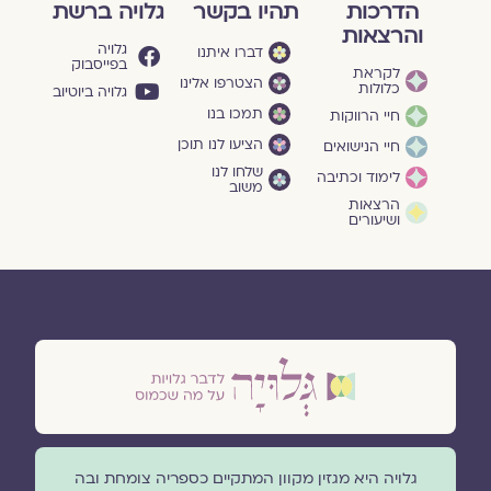
הדרכות
תהיו בקשר
גלויה ברשת
והרצאות
גלויה
דברו איתנו
בפייסבוק
לקראת
הצטרפו אלינו
כלולות
גלויה ביוטיוב
תמכו בנו
חיי הרווקות
הציעו לנו תוכן
חיי הנישואים
שלחו לנו
לימוד וכתיבה
משוב
הרצאות
ושיעורים
גלויה היא מגזין מקוון המתקיים כספריה צומחת ובה