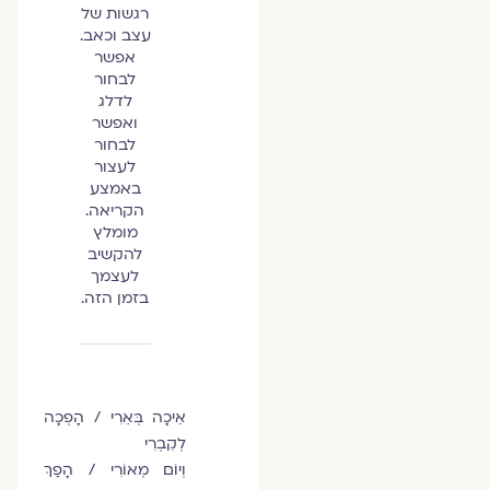
רגשות של
עצב וכאב.
אפשר
לבחור
לדלג
ואפשר
לבחור
לעצור
באמצע
הקריאה.
מומלץ
להקשיב
לעצמך
בזמן הזה.
אֵיכָה בְּאֵרִי / הָפְכָה
לְקִבְרִי
וְיוֹם מְאוֹרִי / הָפַךְ