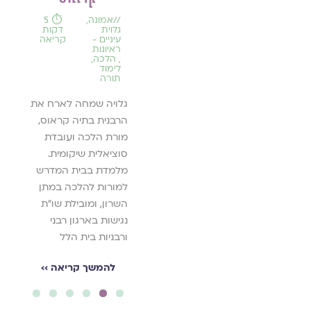
רווחה
ותיק.
גופנית
//
אמונה
,
⏱️ 5
,
//
גלוית
דקות
במדור
רצפת
גלוי
עיניים -
קריאה
האגן
״ על
עיני
ראיונות
ראיו
,
הלכה
,
יכי
,
הל
על כאב באזור הנרתיק
לימוד
חינו
תורה
הוא מגלה
בזמן קיום יחסי אישות
לימו
תור
מדה.
ובמנותק מהם:
גלויה שמחה לארח את
דיספראוניה, וולוודיניה
הרבנית בתיה קראוס,
שיחה 
יאה ››
ואתגרים נוספים.
מורת הלכה ועובדת
הרבני
סוציאלית שיקומית.
על ב
להמשך קריאה ››
מלמדת בבית המדרש
ההלכ
למורות להלכה במתן
דוגמה
השרון, ומובילת שו"ת
לה
נגישות בארגון רבני
ורבניות בית הלל
להמשך קריאה ››
6
5
4
3
2
1