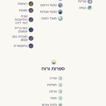
פוריות
ראיונות
טקסי גירושין
הפלה
מוגנוּת
טקסי אבלות
שבת
מעגל השנה
התייצבות
לצד דינה
כנס ברית
אמונים
תוכנית כנס
2023
בתקשורת
ספרות ורוח
שירה
תפילות
פרוזה
מסה
גלוית עיניים