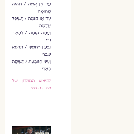
עַד אָן אֻמָּה / תִּהְיֶה
מְהוּמָה
עַד אָן קוֹמָה / תֻּשְׁפַּל
אֲדָמָה
וְעַתָּה קוּמָה / לְהָאִיר
נֵרִי
וּבְעֵין רַחֲמֶיךָ / תְּרַפֵּא
שִׁבְרִי
וְעֵינִי הַנּוֹבַעַת / תַּשְׁקֶה
בְּאֵרִי
לביצוע המולחן של
שיר זה >>>