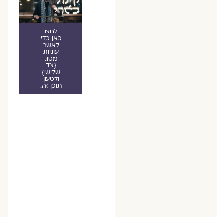
לחצו
כאן כדי
לאשר
עוגיות
מסוג
{צד
שלישי}
ולטעון
תוכן זה.