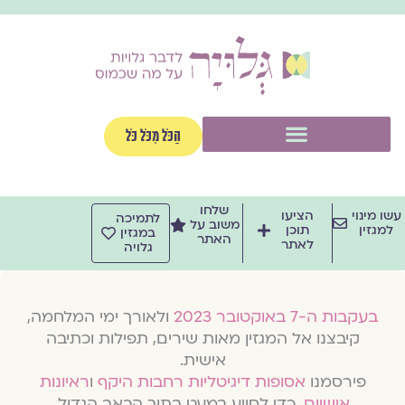
וג
וכן
תפריט
הַכֹּל מִכֹּל כֹּל
שלחו
שו מינוי
הציעו
לתמיכה
משוב על
למגזין
תוכן
במגזין
האתר
לאתר
גלויה
בעקבות ה-7 באוקטובר 2023
ולאורך ימי המלחמה,
קיבצנו אל המגזין מאות שירים, תפילות וכתיבה
אישית.
פירסמנו
אסופות דיגיטליות רחבות היקף
ו
ראיונות
אישיים
, כדי לסייע במעט בתוך הכאב הגדול.