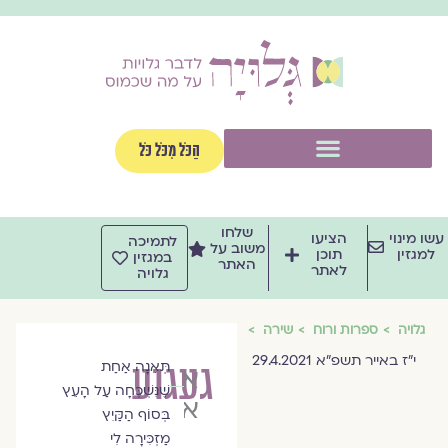
וג
וכן
תפריט
הַכֹּל מִכֹּל כֹּל
שלחו
שו מינוי
הציעו
לתמיכה
משוב על
למגזין
תוכן
במגזין
האתר
לאתר
גלויה
גלויה
ספרות ורוח
שירה
י"ז באייר תשפ"א 29.4.2021
געגוע
תְּאֵנָה אַחַת
איריס
שֶׁנִּשְׁכְּחָה עַל הָעֵץ
אליה-כהן
בְּסוֹף הַקַּיִץ
מַזְכִּירָה לִי