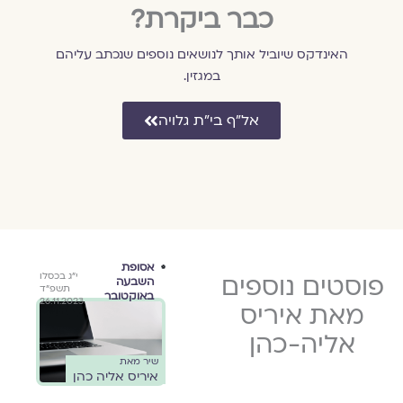
כבר ביקרת?
האינדקס שיוביל אותך לנושאים נוספים שנכתב עליהם
במגזין.
אל״ף בי״ת גלויה
ספרות ורוח
אסופת
ספר
י״ג בכסלו
פוסטים נוספים
ה׳ בסיוון
י״ג בכסלו
השבעה
גלוי
תשפ״ד
ה׳תשפ״ה
תשפ״ד
באוקטובר
 כהן
אירי
26.11.2023
29.5.2025
26.11.2023
מאת איריס
לחמה
אליה-כהן
רעה את
שיר מאת
שיר מאת
//
איריס אליה-כהן
איריס אליה כהן
שירי
לשנים
יומי