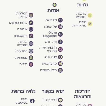
גלויות
אודות
המלצות
כותבות
קריאה
וכותבים
גלוית לב
גלויות
קולות קוראים
מתארחות
על המגזין
אירועים
Gluya
Magazine
בתקשורת
מה חדש
איגרות
שנשלחו
הרבנית שרה
סגל־כץ
המלצות
צוות גלויה
מפת אתר
מרכז גלויה
תודות
מילון מושגים
הדרכות
תהיו בקשר
גלויה ברשת
והרצאות
גלויה
דברו איתנו
בפייסבוק
לקראת