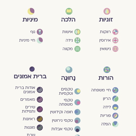
מיניות
זוגיות
הלכה
גוף
רווקות
אישות
חיי מיניות
אירוסין
נידה
נישואין
מקווה
ברית אמונים
הורות
נָחוּגָה
אודות ברית
טקסים
חיי משפחה
אמונים
וטקסיות
הריון
מאמרים
טקסי
משפחה
שירים
לידה
ותפילות
חופה וקידושין
פוריות
ראיונות
טקסי גירושין
הפלה
מוגנוּת
טקסי אבלות
שבת