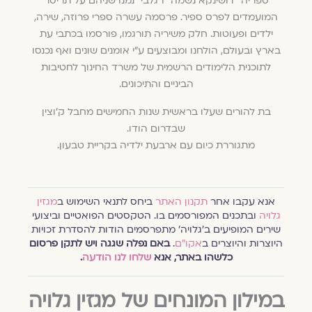
ספריה "דושינקא נשמה" ו"גלבי" נמנו שניהם על תריסר
המועמדים לפרס ספיר. פרסמה עשרה ספרי פרוזה, שירה,
ילדים ופעוטות. חלק משיריה תורגמו, פורסמו בכתבי עת
בארץ ובעולם, הולחנו ומבוצעים ע"י אומנים שונים ואף נכנסו
לתוכנית הלימודים הרשמית של משרד החינוך לחטיבות
הביניים והתיכונים.
בת להורים שעלו בראשית שנות החמישים מחבל ק'וצין
שבדרום הודו.
מתגוררת כיום עם ארבעת ילדיה בקריית טבעון.
אנא עקבו אחר
תקנון האתר
ביחס לתנאי השימוש ב
מגזין
גלויה
ובתכנים המפורסמים בו. הטקסטים הפואטיים וביצועי
שירים המופיעים ב׳גלויה׳ מתפרסמים הודות להסדרת זכויות
היוצרות והיוצרים ב
אקו״ם
.
באם נפלה שגגה ויש לתקן פרסום
כלשהו באתר, אנא
שלחו לנו הודעה
.
במילון המונחים של מגזין גלויה