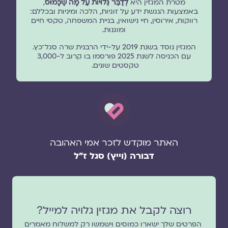
מטרת המגזין היא
לְדַבֵּר גְּלוּיוֹת עַל מָה שֶׁכָּמוּס
,
באמצעות הנגשת ידע על זוגיות, הלכה ומיניות ובכללם:
רווקות, אירוסין, חיי נישואין, בניית המשפחה, טקסי חיים
ומוגנוּת.
המגזין נוסד בשנת 2019 על-ידי הרבנית שרה סגל־כץ.
עם הכניסה לשנת 2025 פורסמו בו קרוב ל-3,000
טקסטים שונים.
האתר מוקדש לזכר אמי האהובה
דבורה (וייץ) סגל ז"ל
רוצה לקבל את מגזין גלויה למייל?
הפרטים שלך ישארו כמוסים וישמשו רק למשלוח מאמרים