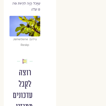
שֶׁיָּכֹל הָיָה לִהְיוֹת פֹּה
גַּן עֵדֶן.
צילום: Jametlene
Reskp
רוצה
לקבל
עדכונים