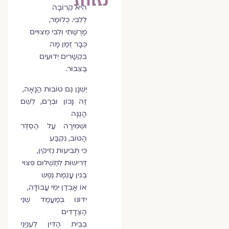
הִיא קְרוֹבָה
לְלִבִּי. כְּלוֹמַר,
מַרְשַׁתִּי וְלִבִּי מְצוּיִים
כְּבָר זְמַן מָה
בִּקְשָׁרִים יְדוּעִים
בַּצִּבּוּר.
יֶשְׁנָן גַּם טוֹבוֹת הֲנָאָה,
זֶה נָכוֹן וּבְרַם, לְשֵׁם
הֲגַנָּה
וּשְׁמִירָה עַל הַסֵּדֶר
הַטּוֹב, נִקְבַּע
כִּי תְּבִיעוֹת נְזִיקִין,
דְּרִישׁוֹת לְתַשְׁלוּם פִּצּוּי
בְּגִין עָגְמַת נֶפֶשׁ
אוֹ אָבְדַן יְמֵי עֲבוֹדָה,
יִדּוֹנוּ בְּמַעֲמַד שְׁנֵי
הַצְּדָדִים
בְּבֵית הַדִּין לְעִנְיְנֵי