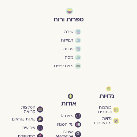
ספרות ורוח
שירה
תפילות
פרוזה
מסה
גלוית עיניים
גלויות
אודות
המלצות
כותבות
קריאה
וכותבים
גלוית לב
גלויות
קולות קוראים
מתארחות
על המגזין
אירועים
Gluya
Magazine
בתקשורת