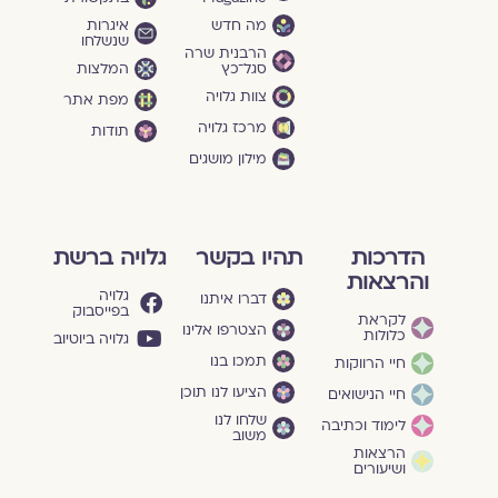
מה חדש
איגרות
שנשלחו
הרבנית שרה
סגל־כץ
המלצות
צוות גלויה
מפת אתר
מרכז גלויה
תודות
מילון מושגים
הדרכות
תהיו בקשר
גלויה ברשת
והרצאות
גלויה
דברו איתנו
בפייסבוק
לקראת
הצטרפו אלינו
כלולות
גלויה ביוטיוב
תמכו בנו
חיי הרווקות
הציעו לנו תוכן
חיי הנישואים
שלחו לנו
לימוד וכתיבה
משוב
הרצאות
ושיעורים