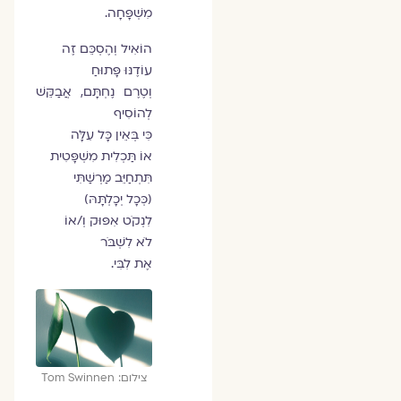
מִשְׁפָּחָה.
הוֹאִיל וְהֶסְכֵּם זֶה
עוֹדֶנּוּ פָּתוּחַ
וְטֶרֶם נֶחְתָּם, אֲבַקֵּשׁ
לְהוֹסִיף
כִּי בְּאֵין כָּל עִלָּה
אוֹ תַּכְלִית מִשְׁפָּטִית
תִּתְחַיֵּב מַרְשַׁתִּי
(כְּכָל יְכָלְתָּהּ)
לִנְקֹט אִפּוּק וְ/אוֹ
לֹא לִשְׁבֹּר
אֶת לִבִּי.
צילום: Tom Swinnen