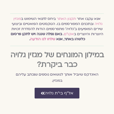
אנא עקבו אחר
תקנון האתר
ביחס לתנאי השימוש ב
מגזין
גלויה
ובתכנים המפורסמים בו. הטקסטים הפואטיים וביצועי
שירים המופיעים ב׳גלויה׳ מתפרסמים הודות להסדרת זכויות
היוצרות והיוצרים ב
אקו״ם
.
באם נפלה שגגה ויש לתקן פרסום
כלשהו באתר, אנא
שלחו לנו הודעה
.
במילון המונחים של מגזין גלויה
כבר ביקרת?
האינדקס שיוביל אותך לנושאים נוספים שנכתב עליהם
במגזין.
אל״ף בי״ת גלויה