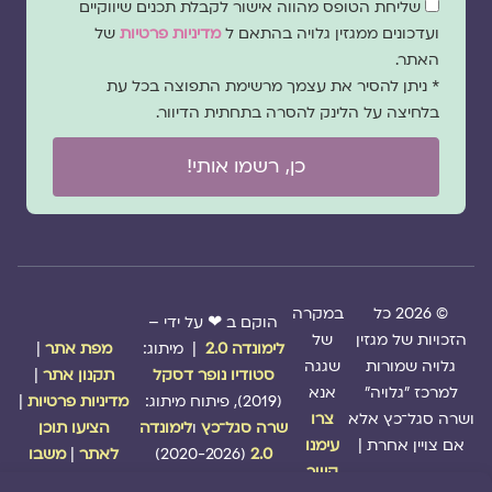
שדה
שליחת הטופס מהווה אישור לקבלת תכנים שיווקיים
הסכמה
ועדכונים ממגזין גלויה בהתאם ל
מדיניות פרטיות
של
האתר.
* ניתן להסיר את עצמך מרשימת התפוצה בכל עת
בלחיצה על הלינק להסרה בתחתית הדיוור.
כן, רשמו אותי!
© 2026 כל
במקרה
הוקם ב ❤ על ידי –
הזכויות של מגזין
של
לימונדה 2.0
| מיתוג:
מפת אתר
|
גלויה שמורות
שגגה
סטודיו נופר דסקל
תקנון אתר
|
למרכז "גלויה"
אנא
(2019), פיתוח מיתוג:
מדיניות פרטיות
|
ושרה סגל־כץ אלא
צרו
שרה סגל־כץ
ו
לימונדה
הציעו תוכן
אם צויין אחרת |
עימנו
2.0
(2020-2026)
לאתר
|
משבו
קשר
אותנו
|
תמכו בנו