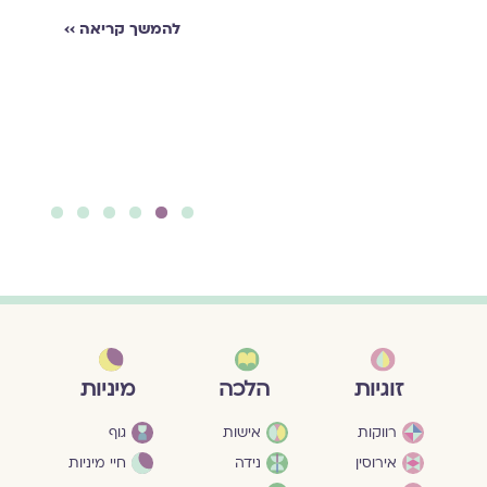
להמשך קריאה ››
6
5
4
3
2
1
מיניות
זוגיות
הלכה
גוף
רווקות
אישות
חיי מיניות
אירוסין
נידה