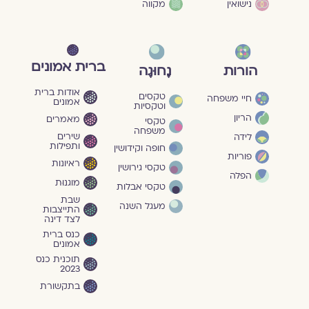
נישואין
מקווה
ברית אמונים
הורות
נָחוּגָה
אודות ברית
טקסים
חיי משפחה
אמונים
וטקסיות
הריון
מאמרים
טקסי
משפחה
שירים
לידה
ותפילות
חופה וקידושין
פוריות
ראיונות
טקסי גירושין
הפלה
מוגנוּת
טקסי אבלות
שבת
מעגל השנה
התייצבות
לצד דינה
כנס ברית
אמונים
תוכנית כנס
2023
בתקשורת