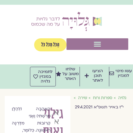
וג
וכן
תפריט
הַכֹּל מִכֹּל כֹּל
שלחו
שו מינוי
הציעו
לתמיכה
משוב על
למגזין
תוכן
במגזין
האתר
לאתר
גלויה
גלויה
ספרות ורוח
שירה
י"ז באייר תשפ"א 29.4.2021
גילוי
הָאַהֲבָה (לְהַלָּן
איריס
מַרְשַׁתִּי) וַאֲנִי
אליה-כהן
קְרוֹבוֹת מִדַּרְגָּה
נאות
רִאשׁוֹנָה. כְּלוֹמַר,