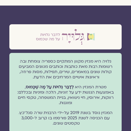
גלויה היא מגזין מקוון המתקיים כספריה צומחת ובה
רשומות רבות מאת כותבות וכותבים מגוונים המביעים
קולות שונים במאמרים, שירים, תפילות, מסות פרוזה,
וראיונות אישיים המרחיבים את הדעת.
מטרת המגזין היא
לְדַבֵּר גְּלוּיוֹת עַל מָה שֶׁכָּמוּס
,
באמצעות הנגשת ידע על זוגיות, הלכה ומיניות ובכללם:
רווקות, אירוסין, חיי נישואין, בניית המשפחה, טקסי חיים
ומוגנוּת.
המגזין נוסד בשנת 2019 על-ידי הרבנית שרה סגל־כץ.
עם הכניסה לשנת 2025 פורסמו בו קרוב ל-3,000
טקסטים שונים.