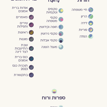
הורות
נָחוּגָה
אודות ברית
טקסים
חיי משפחה
אמונים
וטקסיות
הריון
מאמרים
טקסי
משפחה
שירים
לידה
ותפילות
חופה וקידושין
פוריות
ראיונות
טקסי גירושין
הפלה
מוגנוּת
טקסי אבלות
שבת
מעגל השנה
התייצבות
לצד דינה
כנס ברית
אמונים
תוכנית כנס
2023
בתקשורת
ספרות ורוח