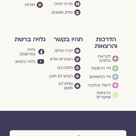
מרכז גלויה
תודות
מילון מושגים
הדרכות
תהיו בקשר
גלויה ברשת
והרצאות
גלויה
דברו איתנו
בפייסבוק
לקראת
הצטרפו אלינו
כלולות
גלויה ביוטיוב
תמכו בנו
חיי הרווקות
הציעו לנו תוכן
חיי הנישואים
שלחו לנו
לימוד וכתיבה
משוב
הרצאות
ושיעורים