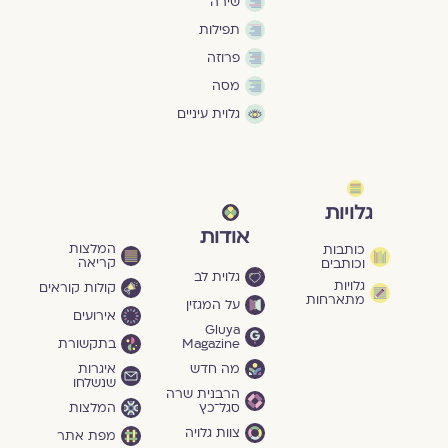
שירה
תפילות
פרוזה
מסה
גלוית עיניים
גלויות
אודות
המלצות
כותבות
קריאה
וכותבים
גלוית לב
גלויות
קולות קוראים
מתארחות
על המגזין
אירועים
Gluya
Magazine
בתקשורת
מה חדש
איגרות
שנשלחו
הרבנית שרה
סגל־כץ
המלצות
צוות גלויה
מפת אתר