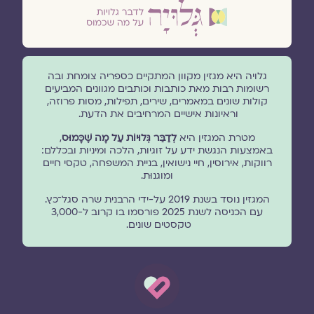
גלויה היא מגזין מקוון המתקיים כספריה צומחת ובה
רשומות רבות מאת כותבות וכותבים מגוונים המביעים
קולות שונים במאמרים, שירים, תפילות, מסות פרוזה,
וראיונות אישיים המרחיבים את הדעת.
מטרת המגזין היא
לְדַבֵּר גְּלוּיוֹת עַל מָה שֶׁכָּמוּס
,
באמצעות הנגשת ידע על זוגיות, הלכה ומיניות ובכללם:
רווקות, אירוסין, חיי נישואין, בניית המשפחה, טקסי חיים
ומוגנוּת.
המגזין נוסד בשנת 2019 על-ידי הרבנית שרה סגל־כץ.
עם הכניסה לשנת 2025 פורסמו בו קרוב ל-3,000
טקסטים שונים.