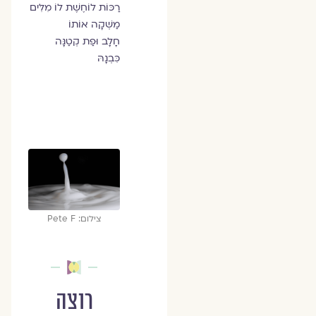
רַכּוֹת לוֹחֶשֶׁת לוֹ מִלִּים
מַשְׁקָה אוֹתוֹ
חָלָב וּפַת קְטַנָּה
כִּבְנָהּ
צילום: Pete F
רוצה