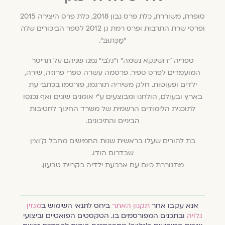
סופרת, משוררת, כלת פרס נבון 2018, כלת פרס היצירה 2015
ופרסי שרת התרבות ופרס רמת גן 2012 לספר הביכורים שלה
"מַכְּתוּבּ".
ספריה "דושינקא נשמה" ו"גלבי" נמנו שניהם על תריסר
המועמדים לפרס ספיר. פרסמה עשרה ספרי פרוזה, שירה,
ילדים ופעוטות. חלק משיריה תורגמו, פורסמו בכתבי עת
בארץ ובעולם, הולחנו ומבוצעים ע"י אומנים שונים ואף נכנסו
לתוכנית הלימודים הרשמית של משרד החינוך לחטיבות
הביניים והתיכונים.
בת להורים שעלו בראשית שנות החמישים מחבל ק'וצין
שבדרום הודו.
מתגוררת כיום עם ארבעת ילדיה בקריית טבעון.
אנא עקבו אחר
תקנון האתר
ביחס לתנאי השימוש ב
מגזין
גלויה
ובתכנים המפורסמים בו. הטקסטים הפואטיים וביצועי