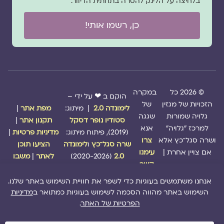
בלחיצה על הלינק להסרה בתחתית הדיוור.
כן, רשמו אותי!
© 2026 כל
במקרה
הוקם ב ❤ על ידי –
הזכויות של מגזין
של
לימונדה 2.0
| מיתוג:
מפת אתר
|
גלויה שמורות
שגגה
סטודיו נופר דסקל
תקנון אתר
|
למרכז "גלויה"
אנא
(2019), פיתוח מיתוג:
מדיניות פרטיות
|
ושרה סגל־כץ אלא
צרו
שרה סגל־כץ
ו
לימונדה
הציעו תוכן
אם צויין אחרת |
עימנו
2.0
(2020-2026)
לאתר
|
משבו
קשר
אותנו
|
תמכו בנו