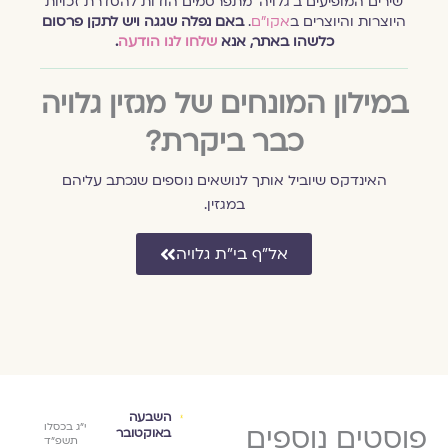
שירים המופיעים ב׳גלויה׳ מתפרסמים הודות להסדרת זכויות
היוצרות והיוצרים ב
אקו״ם
.
באם נפלה שגגה ויש לתקן פרסום
כלשהו באתר, אנא
שלחו לנו הודעה
.
במילון המונחים של מגזין גלויה
כבר ביקרת?
האינדקס שיוביל אותך לנושאים נוספים שנכתב עליהם
במגזין.
אל״ף בי״ת גלויה
ספרות ורוח
השבעה
אסו
י"ז באייר
פוסטים נוספים
י"ז באייר
י״ג בכסלו
באוקטובר
שמח
שיר 
תשפ"א
תשפ"א
תשפ״ד