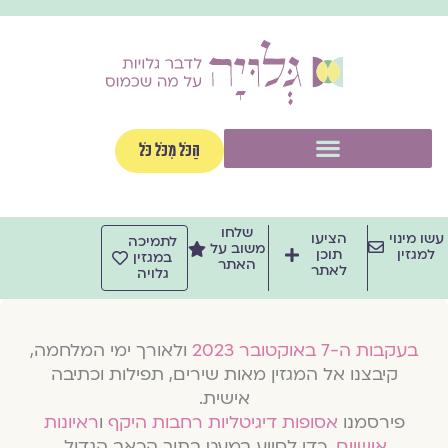
וג
וכן
תפריט
הַכֹּל מִכֹּל כֹּל
שלחו
שו מינוי
הציעו
לתמיכה
משוב על
למגזין
תוכן
במגזין
האתר
לאתר
גלויה
בעקבות ה-7 באוקטובר 2023
ולאורך ימי המלחמה,
קיבצנו אל המגזין מאות שירים, תפילות וכתיבה
אישית.
פירסמנו
אסופות דיגיטליות רחבות היקף
ו
ראיונות
אישיים
, כדי לסייע במעט בתוך הכאב הגדול.