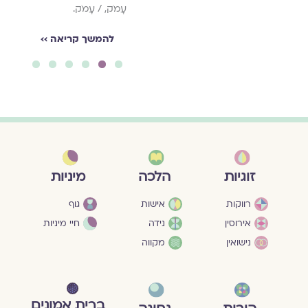
עָמֹק, / עָמֹק.
להמשך קריאה ››
6
5
4
3
2
1
מיניות
זוגיות
הלכה
גוף
רווקות
אישות
חיי מיניות
אירוסין
נידה
נישואין
מקווה
ברית אמונים