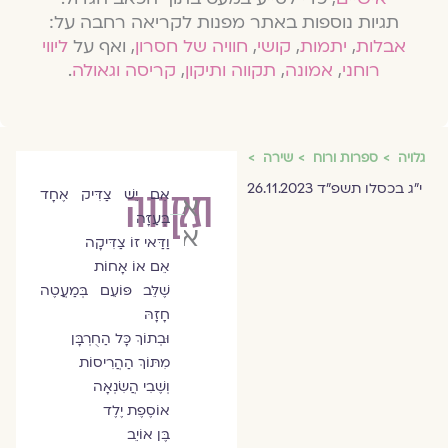
תגיות נוספות באתר מפנות לקריאה רחבה על:
אבלות
,
יתמות
,
קושי
,
חוויה של חסרון
, ואף על
ליווי
רוחני
,
אמונה
,
תקווה ותיקון
,
קריסה וגאולה
.
גלויה
ספרות ורוח
שירה
י״ג בכסלו תשפ״ד 26.11.2023
תקווה
אִם יֵשׁ צַדִּיק אֶחָד
איריס
בְּעַזָּה
אליה-כהן
וַדַּאי זוֹ צַדִּיקָה
אֵם אוֹ אָחוֹת
שֶׁלֵּב פּוֹעֵם בְּמַעֲטֶה
חָזָהּ
וּבְתוֹךְ כָּל הַחֻרְבָּן
מִתּוֹךְ הַהֲרִיסוֹת
וְשֶׁבִי הֲשִׂנְאָה
אוֹסֶפֶת יֶלֶד
בֶּן אוֹיֵב