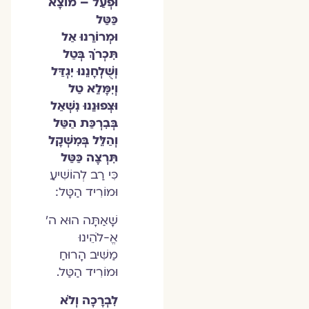
וּפְעַל – מוֹצָא
כַּטַּל
וּמְרוֹרֵנוּ אַל
תִּכְרֹךְ בְּטַל
וְשֻׁלְחָנֵנוּ יִגְדַּל
וְיִמָּלֵא טַל
וּצְפוּנֵנוּ נִשְׁאַל
בְּבִרְכַּת הַטַּל
וְהַלֵּל בְּמִשְׁקָל
תִּרְצֶה כַּטַּל
כִּי רַב לְהוֹשִׁיעַ
וּמוֹרִיד הַטָּל:
שָׁאַתָּה הוּא ה׳
אֱ-לֹהֵינוּ
מַשִּׁיב הָרוּחַ
וּמוֹרִיד הַטַּל.
לִבְרָכָה וְלֹא