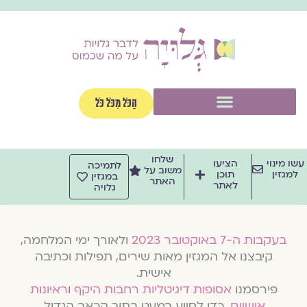
ילוג
תוכן
תפריט
הַכֹּל מִכֹּל כֹּל
שלחו
עשו מינוי
הציעו
לתמיכה
משוב על
למגזין
תוכן
במגזין
האתר
לאתר
גלויה
בעקבות ה-7 באוקטובר 2023
ולאורך ימי המלחמה,
קיבצנו אל המגזין מאות שירים, תפילות וכתיבה
אישית.
פירסמנו
אסופות דיגיטליות רחבות היקף
ו
ראיונות
אישיים
, כדי לסייע במעט בתוך הכאב הגדול.