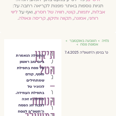
תגיות נוספות באתר מפנות לקריאה רחבה על:
אבלות
,
יתמות
,
קושי
,
חוויה של חסרון
, ואף על
ליווי
רוחני
,
אמונה
,
תקווה ותיקון
,
קריסה וגאולה
.
גלויה
השבעה באוקטובר
אסופת פסח
תיקון
ר׳
ט׳ בניסן ה׳תשפ״ה 7.4.2025
התפילה הנאמרת
שלמה
ביום טוב ראשון
הטל
אבן
של פסח בתפילת
מוסף, קודם
גבירול
שמתחילים
–
להזכיר טל
רבי
בתפילת העמידה.
הנוסח
נריה
תפילה זו זוכה
לכבוד חג הפסח
רפאל
ה׳תשפ״ה לנוסח
כנפו