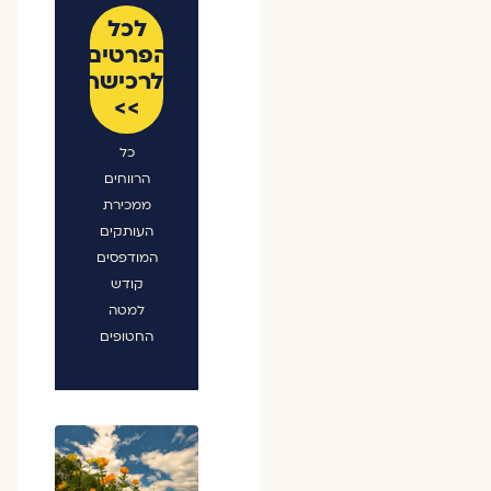
לכל
הפרטים
ולרכישה
>>
כל
הרווחים
ממכירת
העותקים
המודפסים
קודש
למטה
החטופים