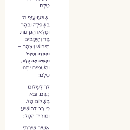
טַלָּם:
יִשְׂבְּעוּ עֲצֵי ה'
בַּשְּׁפֵלָה וּבָהָר
וּמָלְאוּ הַגְּרָנוֹת
בָּר וְהַיְקָבִים
תִּירוֹשׁ וְיִצְהָר –
וְתִפְדֶּה וְתַצִּיל
וְתָשִׁיב אֶת כֻּלָּם,
וְהַשָּׁמַיִם יִתְּנוּ
טַלָּם:
לֵךְ לְשָׁלוֹם
גֶּשֶׁם. וּבֹא
בְשָׁלוֹם טַל.
כִּי רַב לְהוֹשִׁיעַ
וּמוֹרִיד הַטָּל:
אָשִׁיר שִׁירָתִי