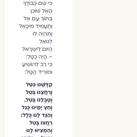
כִּי שֵׁם כְּבוֹדְךָ
הָאֵל שׁוֹכֵן
בְּתוֹךְ עַם אֵל
וְתַעֲמִיד מִיכָאֵל
וְתִהְיֶה לוֹ
לְגוֹאֵל
הַיּוֹם לְיִשְׂרָאֵל
– הֱיֵה כַטָּל:
כִּי רַב לְהוֹשִׁיעַ
וּמוֹרִיד הַטָּל:
קַדְּשֵׁנוּ כַּטַּל
וְרַחֲצֵנוּ בְּטַל
וְטָבְלֵנוּ בְּטַל,
וְחַץ יָמֵינוּ כְּגַל
וְהַגֵּד לָנוּ כְּלָל:
רַחֲצוּ בְּטַל
וְהַמְצִיא לָנוּ