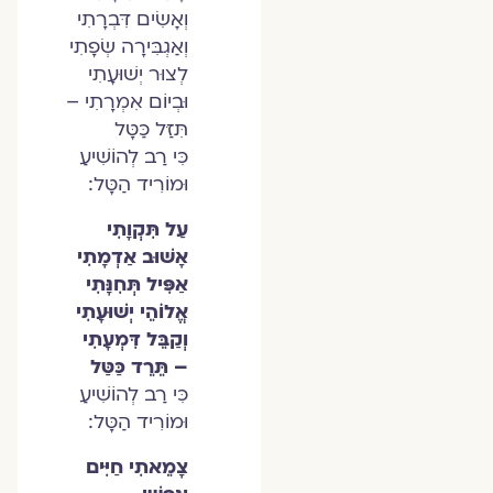
וְאָשִׂים דִּבְרָתִי
וְאַגְבִּירָה שְׂפָתִי
לְצוּר יְשׁוּעָתִי
וּבְיוֹם אִמְרָתִי –
תִּזַּל כַּטָּל
כִּי רַב לְהוֹשִׁיעַ
וּמוֹרִיד הַטָּל:
עַל תִּקְוָתִי
אָשׁוּב אַדְמָתִי
אַפִּיל תְּחִנָּתִי
אֱלוֹהֵי יְשׁוּעָתִי
וְקַבֵּל דִּמְעָתִי
– תֵּרֵד כַּטַּל
כִּי רַב לְהוֹשִׁיעַ
וּמוֹרִיד הַטָּל:
צָמֵאתִי חַיִּים