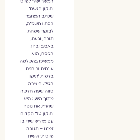
המשך ישיר לפיוט
'תיקון הגשם'
שכתב המחבר
בסתיו תשפ"ה,
לבוקר שמחת
תורה, וכעת,
באביב ובחג
הפסח, הוא
ממשיכו בהשלמה
עונתית ורוחנית
בדמות 'תיקון
הטל'. היצירה
טווה שפה חדשה
מתוך הישן: היא
שוזרת את נוסח
'תיקון טל' הקדום
עם מדרש שירי בן
זמננו – תגובה
פיוטית־אישית