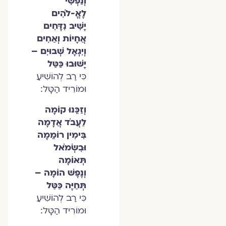
וְנַפְשִׁי
לֶאֱ-לֹהִים
יָשִׁיב נִדָּחִים
אֲחָיוֹת וְאַחִים
וְיִגְאָל שְׁבוּיִם –
יָשׁוּבוּ כַּטַּל
כִּי רַב לְהוֹשִׁיעַ
וּמוֹרִיד הַטָּל:
וְזַכֵּנוּ קוֹמָה
לַעֲבֹד אֲדָמָה
בִּימִין רוֹמֵמָה
וּבִשְׂמֹאל
תְּאוֹמָה
וְנֶפֶשׁ הוֹמָה –
תְּחַיֶּה כַּטַּל
כִּי רַב לְהוֹשִׁיעַ
וּמוֹרִיד הַטָּל: