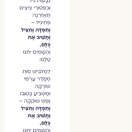
גְבָעוֹת גִּיל
וּבִפְטוּרֵי צִיצִים
תֶּאֱזֹרְנָה
פְתִיגִיל –
וְתִפְדֶּה וְתַצִּיל
וְתָשִׁיב אֶת
כֻּלָּם,
וְהַשָּׁמַיִם יִתְּנוּ
טַלָּם:
לְמַלְבִּישׁ סוּת
סְמָדָר עֲרֻמֵּי
שׂוֹרֵקָה
וּמַשְׂבִּיעַ בְּטוּבוֹ
נֶפֶשׁ שׁוֹקֵקָה –
וְתִפְדֶּה וְתַצִּיל
וְתָשִׁיב אֶת
כֻּלָּם,
וְהַשָּׁמַיִם יִתְּנוּ