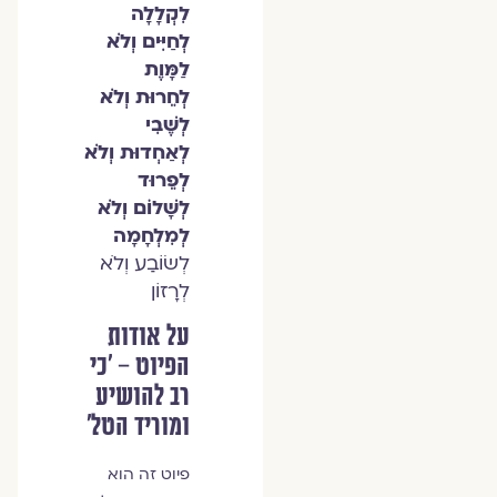
לִקְלָלָה
לְחַיִּים וְלֹא
לַמָּוֶת
לְחֵרוּת וְלֹא
לְשֶׁבִי
לְאַחְדוּת וְלֹא
לְפֵרוּד
לְשָׁלוֹם וְלֹא
לְמִלְחָמָה
לְשׂוֹבַע וְלֹא
לְרָזוֹן
על אודות
הפיוט – 'כי
רב להושיע
ומוריד הטל'
פיוט זה הוא