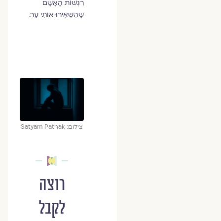
רִגְשׁוֹת הָאָשָׁם
שֶׁהִשְׁאִירוּ אוֹתִי עֵר.
צילום: Satyam Pathak
רוצה
לקבל