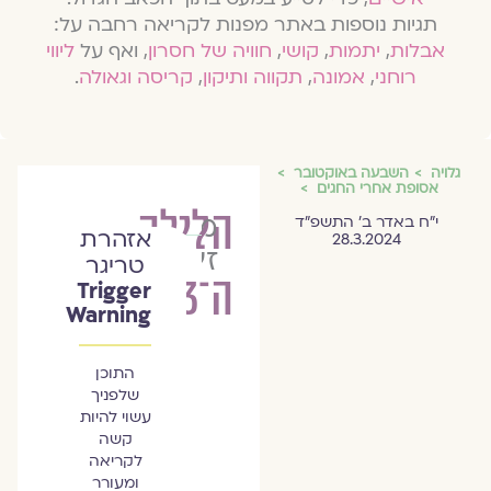
תגיות נוספות באתר מפנות לקריאה רחבה על:
אבלות
,
יתמות
,
קושי
,
חוויה של חסרון
, ואף על
ליווי
רוחני
,
אמונה
,
תקווה ותיקון
,
קריסה וגאולה
.
גלויה
השבעה באוקטובר
אסופת אחרי החגים
הלילה
מיכאל
י״ח באדר ב׳ התשפ״ד
אזהרת
28.3.2024
זץ
טריגר
ה־123
Trigger
Warning
התוכן
שלפניך
עשוי להיות
קשה
לקריאה
ומעורר