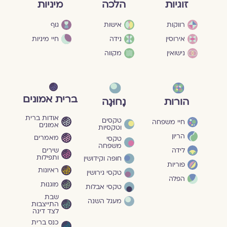
מיניות
זוגיות
הלכה
גוף
רווקות
אישות
חיי מיניות
אירוסין
נידה
נישואין
מקווה
ברית אמונים
הורות
נָחוּגָה
אודות ברית
טקסים
חיי משפחה
אמונים
וטקסיות
הריון
מאמרים
טקסי
משפחה
שירים
לידה
ותפילות
חופה וקידושין
פוריות
ראיונות
טקסי גירושין
הפלה
מוגנוּת
טקסי אבלות
שבת
מעגל השנה
התייצבות
לצד דינה
כנס ברית