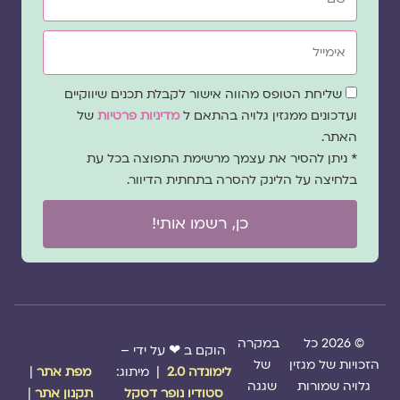
אימייל
שדה
שליחת הטופס מהווה אישור לקבלת תכנים שיווקיים
הסכמה
ועדכונים ממגזין גלויה בהתאם ל
מדיניות פרטיות
של
האתר.
* ניתן להסיר את עצמך מרשימת התפוצה בכל עת
בלחיצה על הלינק להסרה בתחתית הדיוור.
כן, רשמו אותי!
© 2026 כל
במקרה
הוקם ב ❤ על ידי –
הזכויות של מגזין
של
לימונדה 2.0
| מיתוג:
מפת אתר
|
גלויה שמורות
שגגה
סטודיו נופר דסקל
תקנון אתר
|