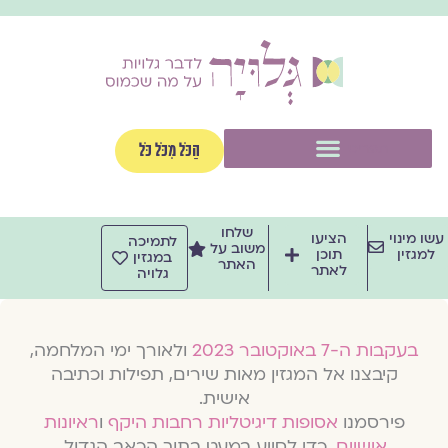
וג
וכן
תפריט
הַכֹּל מִכֹּל כֹּל
שלחו
שו מינוי
הציעו
לתמיכה
משוב על
למגזין
תוכן
במגזין
האתר
לאתר
גלויה
בעקבות ה-7 באוקטובר 2023
ולאורך ימי המלחמה,
קיבצנו אל המגזין מאות שירים, תפילות וכתיבה
אישית.
פירסמנו
אסופות דיגיטליות רחבות היקף
ו
ראיונות
אישיים
, כדי לסייע במעט בתוך הכאב הגדול.