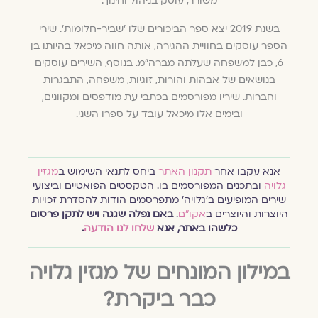
משורר, עוסק בניהול וחינוך.
בשנת 2019 יצא ספר הביכורים שלו 'שביר-חלומות'. שירי
הספר עוסקים בחוויית ההגירה, אותה חווה מיכאל בהיותו בן
6, כבן למשפחה שעלתה מברה"מ. בנוסף, השירים עוסקים
בנושאים של אבהות והורות, זוגיות, משפחה, התבגרות
וחברות. שיריו מפורסמים בכתבי עת מודפסים ומקוונים,
ובימים אלו מיכאל עובד על ספרו השני.
אנא עקבו אחר
תקנון האתר
ביחס לתנאי השימוש ב
מגזין
גלויה
ובתכנים המפורסמים בו. הטקסטים הפואטיים וביצועי
שירים המופיעים ב׳גלויה׳ מתפרסמים הודות להסדרת זכויות
היוצרות והיוצרים ב
אקו״ם
.
באם נפלה שגגה ויש לתקן פרסום
כלשהו באתר, אנא
שלחו לנו הודעה
.
במילון המונחים של מגזין גלויה
כבר ביקרת?