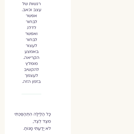
רגשות של
עצב וכאב.
אפשר
לבחור
לדלג
ואפשר
לבחור
לעצור
באמצע
הקריאה.
מומלץ
להקשיב
לעצמך
בזמן הזה.
כָּל הַלַּיְלָה הִתְהַפַּכְתִּי
מִצַּד לְצַד,
לֹא יָדַעְתִּי מָנוֹחַ.