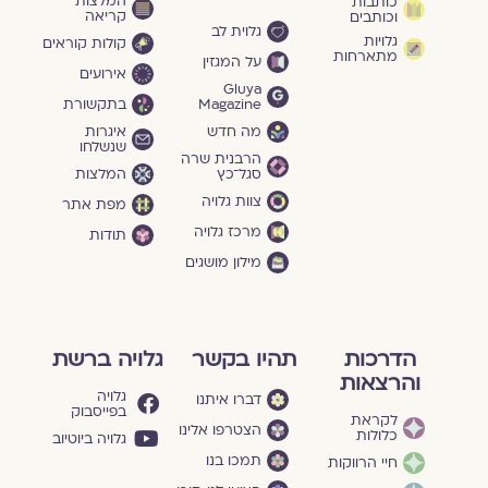
המלצות
כותבות
קריאה
וכותבים
גלוית לב
גלויות
קולות קוראים
מתארחות
על המגזין
אירועים
Gluya
Magazine
בתקשורת
מה חדש
איגרות
שנשלחו
הרבנית שרה
סגל־כץ
המלצות
צוות גלויה
מפת אתר
מרכז גלויה
תודות
מילון מושגים
הדרכות
תהיו בקשר
גלויה ברשת
והרצאות
גלויה
דברו איתנו
בפייסבוק
לקראת
הצטרפו אלינו
כלולות
גלויה ביוטיוב
תמכו בנו
חיי הרווקות