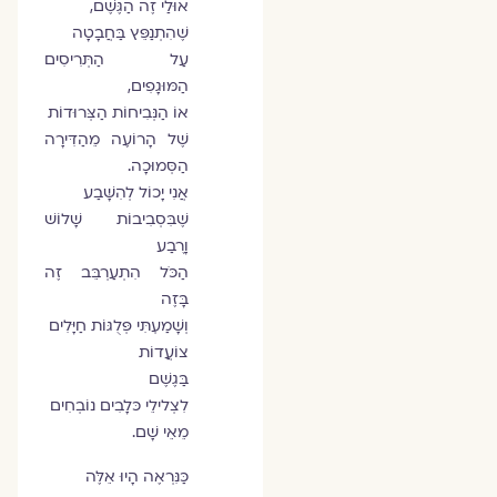
אוּלַי זֶה הַגֶּשֶׁם,
שֶׁהִתְנַפֵּץ בַּחֲבָטָה
עַל הַתְּרִיסִים
הַמּוּגָפִים,
אוֹ הַנְּבִיחוֹת הַצְּרוּדוֹת
שֶׁל הָרוֹעֶה מֵהַדִּירָה
הַסְּמוּכָה.
אֲנִי יָכוֹל לְהִשָּׁבַע
שֶׁבִּסְבִיבוֹת שָׁלוֹשׁ
וָרֶבַע
הַכֹּל הִתְעַרְבֵּב זֶה
בָּזֶה
וְשָׁמַעְתִּי פְּלֻגּוֹת חַיָּלִים
צוֹעֲדוֹת
בַּגֶשֶׁם
לִצְלילֵי כּלָבִים נוֹבְחִים
מֵאֵי שָׁם.
כַּנִּרְאֶה הָיוּ אֵלֶּה