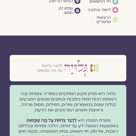
הציעו לנו תוכן
חיי הנישואים
שלחו לנו
לימוד וכתיבה
משוב
הרצאות
ושיעורים
גלויה היא מגזין מקוון המתקיים כספריה צומחת ובה
רשומות רבות מאת כותבות וכותבים מגוונים המביעים
קולות שונים במאמרים, שירים, תפילות, מסות פרוזה,
וראיונות אישיים המרחיבים את הדעת.
מטרת המגזין היא
לְדַבֵּר גְּלוּיוֹת עַל מָה שֶׁכָּמוּס
,
באמצעות הנגשת ידע על זוגיות, הלכה ומיניות ובכללם:
רווקות, אירוסין, חיי נישואין, בניית המשפחה, טקסי חיים