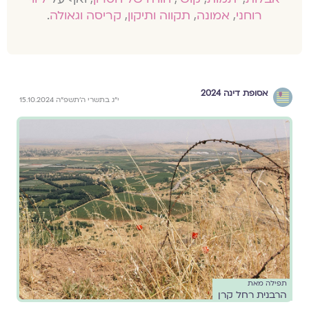
רוחני
,
אמונה
,
תקווה ותיקון
,
קריסה וגאולה
.
אסופת דינה 2024
י״ג בתשרי ה׳תשפ״ה 15.10.2024
תפילה מאת
הרבנית רחל קרן