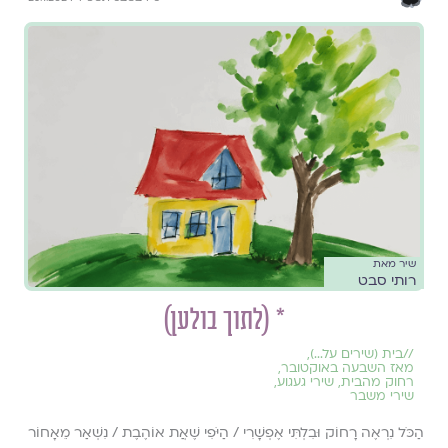
שיר מאת
רותי סבט
* (לתוך בולען)
//
בית (שירים על...)
,
מאז השבעה באוקטובר
,
רחוק מהבית
,
שירי געגוע
,
שירי משבר
הַכֹּל נִרְאֶה רָחוֹק וּבִלְתִּי אֶפְשָׁרִי / הַיֹּפִי שֶׁאֲת אוֹהֶבֶת / נִשְׁאַר מֵאָחוֹר