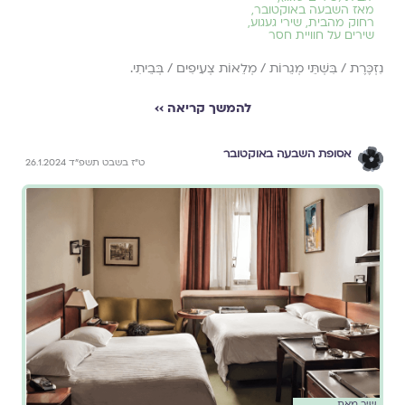
מאז השבעה באוקטובר
,
רחוק מהבית
,
שירי געגוע
,
שירים על חוויית חסר
נִזְכֶּרֶת / בִּשְׁתֵּי מְגֵרוֹת / מְלֵאוֹת צְעִיפִים / בְּבֵיתִי.
להמשך קריאה ››
אסופת השבעה באוקטובר
ט״ז בשבט תשפ״ד 26.1.2024
שיר מאת