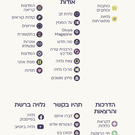
אודות
המלצות
כותבות
קריאה
וכותבים
גלוית לב
גלויות
קולות קוראים
מתארחות
על המגזין
אירועים
Gluya
Magazine
בתקשורת
מה חדש
איגרות
שנשלחו
הרבנית שרה
סגל־כץ
המלצות
צוות גלויה
מפת אתר
מרכז גלויה
תודות
מילון מושגים
הדרכות
תהיו בקשר
גלויה ברשת
והרצאות
גלויה
דברו איתנו
בפייסבוק
לקראת
הצטרפו אלינו
כלולות
גלויה ביוטיוב
תמכו בנו
חיי הרווקות