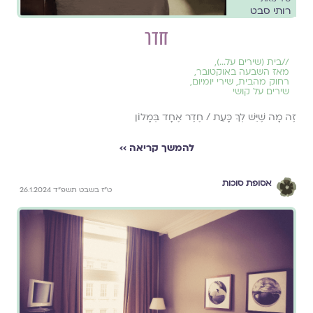
רותי סבט
חדר
//
בית (שירים על...)
,
מאז השבעה באוקטובר
,
רחוק מהבית
,
שירי יומיום
,
שירים על קושי
זֶה מָה שֶׁיֵּשׁ לְךְ כָּעֵת / חֶדֶר אֶחָד בְּמָלוֹן
להמשך קריאה ››
אסופת סוכות
ט״ז בשבט תשפ״ד 26.1.2024