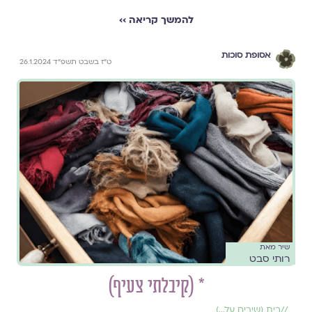
להמשך קריאה ››
אסופת סוכות
ט״ז בשבט תשפ״ד 26.1.2024
שיר מאת
רותי סבט
* (קיבלתי צעיף)
//
בית (שירים על...)
,