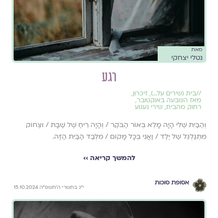
מאת
נטלי יצחקי
רגע
//
בית (שירים על...)
,
זיכרון
,
מאז השבעה באוקטובר
,
רחוק מהבית
,
שירי געגוע
וְהַבַּיִת שֶׁלִּי הָיָה מָלֵא בְּאוֹר הַבֹּקֶר / וְהָיָה רֵיחַ שֶׁל שַׁבָּת / וּצְחוֹק
מִתְגַּלְגֵּל שֶׁל יֶלֶד / וַאֲנִי בְּכָל מָקוֹם / מִלְּבַד הַבַּיִת הַזֶּה.
להמשך קריאה ››
אסופת סוכות
י״ג בתשרי ה׳תשפ״ה 15.10.2024