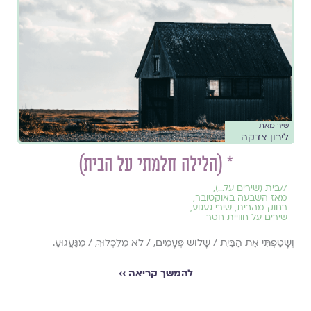
שיר מאת
לירון צדקה
* (הלילה חלמתי על הבית)
//
בית (שירים על...)
,
מאז השבעה באוקטובר
,
רחוק מהבית
,
שירי געגוע
,
שירים על חוויית חסר
וְשָׁטַפְתִּי אֶת הַבַּיִת / שָׁלוֹשׁ פְּעָמִים, / לֹא מִלִּכְלוּךְ, / מִגַּעֲגוּעַ.
להמשך קריאה ››