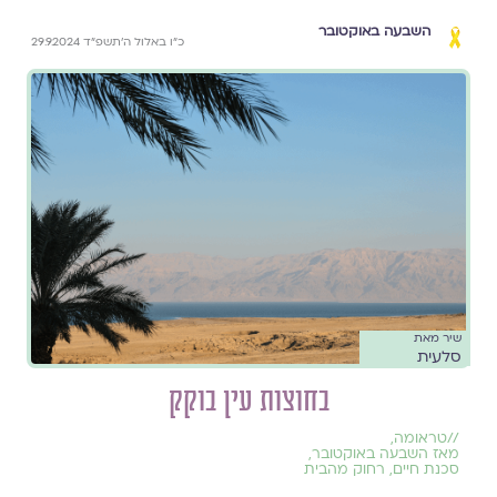
השבעה באוקטובר
כ״ו באלול ה׳תשפ״ד 29.9.2024
שיר מאת
סלעית
בחוצות עין בוקק
//
טראומה
,
מאז השבעה באוקטובר
,
סכנת חיים
,
רחוק מהבית