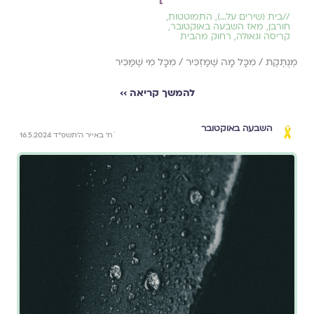
//
בית (שירים על...)
,
התמוטטות
,
חורבן
,
מאז השבעה באוקטובר
,
קריסה וגאולה
,
רחוק מהבית
מְנֻתֶּקֶת / מִכָּל מָה שֶׁמַּזְכִּיר / מִכָּל מִי שֶׁמַּכִּיר
להמשך קריאה ››
השבעה באוקטובר
ֿח׳ באייר ה׳תשפ״ד 16.5.2024