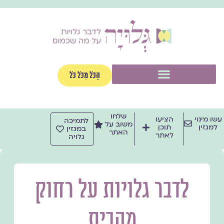
ילוג
תוכן
תפריט
הַכֹּל מִכֹּל כֹּל
שלחו
עשו מינוי
הציעו
לתמיכה
משוב על
למגזין
תוכן
במגזין
האתר
לאתר
גלויה
לדבר גלויות על רחוק
מהבית