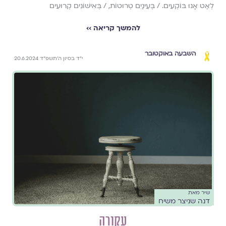
לְאַט אָנוּ בּוֹקְעִים. / בְּעֵינַיִם טְרוּטוֹת, / בְּאִישׁוֹנִים קְרוּעִים
להמשך קריאה ››
השבעה באוקטובר
י״ד בסיון ה׳תשפ״ד 20.6.2024
שיר מאת
דנה שניצר משיח
עקורה