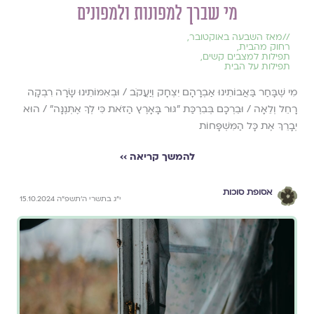
מי שברך למפונות ולמפונים
//
מאז השבעה באוקטובר
,
רחוק מהבית
,
תפילות למצבים קשים
,
תפילות על הבית
מִי שֶׁבָּחַר בַּאֲבוֹתֵינוּ אַבְרָהָם יִצְחָק וְיַעֲקֹב / וּבְאִמּוֹתֵינוּ שָׂרָה רִבְקָה
רָחֵל וְלֵאָה / וּבֵרְכָם בְּבִרְכַּת "גּוּר בָּאָרֶץ הַזֹּאת כִּי לְךָ אֶתְּנֶנָּה" / הוּא
יְבָרֵךְ אֶת כָּל הַמִּשְׁפָּחוֹת
להמשך קריאה ››
אסופת סוכות
י״ג בתשרי ה׳תשפ״ה 15.10.2024