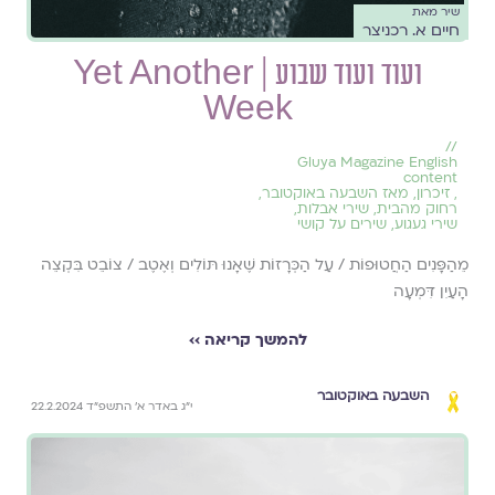
שיר מאת
חיים א. רכניצר
ועוד ועוד שבוע | Yet Another
Week
//
Gluya Magazine English
content
,
זיכרון
,
מאז השבעה באוקטובר
,
רחוק מהבית
,
שירי אבלות
,
שירי געגוע
,
שירים על קושי
מֵהַפָּנִים הַחֲטוּפוֹת / עַל הַכְּרָזוֹת שֶׁאָנוּ תּוֹלִים וְאֶטֶב / צוֹבֵט בִּקְצֵה
הָעַיִן דִּמְעָה
להמשך קריאה ››
השבעה באוקטובר
י״ג באדר א׳ התשפ״ד 22.2.2024