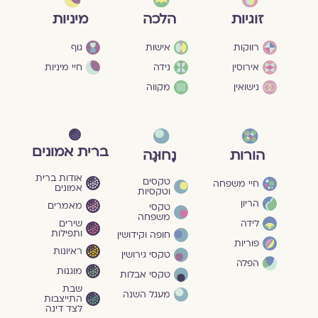
מיניות
זוגיות
הלכה
גוף
רווקות
אישות
חיי מיניות
אירוסין
נידה
נישואין
מקווה
ברית אמונים
הורות
נָחוּגָה
אודות ברית
טקסים
חיי משפחה
אמונים
וטקסיות
הריון
מאמרים
טקסי
משפחה
שירים
לידה
ותפילות
חופה וקידושין
פוריות
ראיונות
טקסי גירושין
הפלה
מוגנוּת
טקסי אבלות
שבת
מעגל השנה
התייצבות
לצד דינה