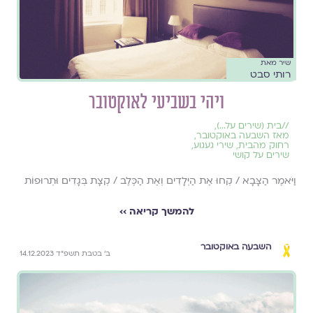
שיר מאת
רותי סבט
ויהי בשביעי לאוקטובר
//
בית (שירים על...)
,
מאז השבעה באוקטובר
,
רחוק מהבית
,
שירי געגוע
,
שירים על קושי
וַיֹּאמֶר הַצָּבָא / קְחוּ אֶת הַיְּלָדִים וְאֶת הַכֶּלֶב / קְצָת בְּגָדִים וּתְרוּפוֹת
להמשך קריאה ››
השבעה באוקטובר
ב׳ בטבת תשפ״ד 14.12.2023