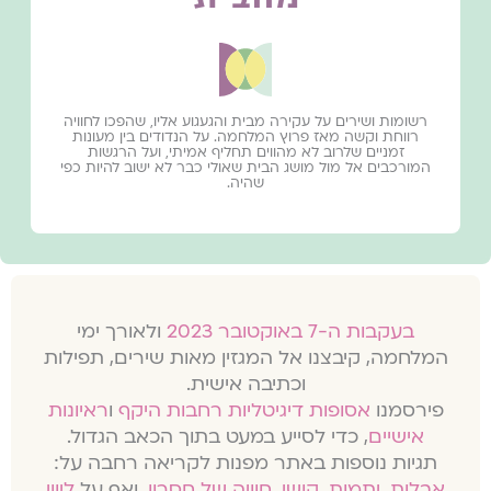
רשומות ושירים על עקירה מבית והגעגוע אליו, שהפכו לחוויה
רווחת וקשה מאז פרוץ המלחמה. על הנדודים בין מעונות
זמניים שלרוב לא מהווים תחליף אמיתי, ועל הרגשות
המורכבים אל מול מושג הבית שאולי כבר לא ישוב להיות כפי
שהיה.
בעקבות ה-7 באוקטובר 2023
ולאורך ימי
המלחמה, קיבצנו אל המגזין מאות שירים, תפילות
וכתיבה אישית.
פירסמנו
אסופות דיגיטליות רחבות היקף
ו
ראיונות
אישיים
, כדי לסייע במעט בתוך הכאב הגדול.
תגיות נוספות באתר מפנות לקריאה רחבה על:
אבלות
,
יתמות
,
קושי
,
חוויה של חסרון
, ואף על
ליווי