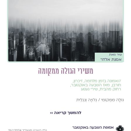
שיר מאת
אסנת אלדר
משירי הגולה ממקומה
//
אמונה בזמן מלחמה
,
זיכרון
,
חורבן
,
מאז השבעה באוקטובר
,
רחוק מהבית
,
שירי געגוע
גּוֹלָה מִמְּקוֹמִי / גְּלוּיָה וְנִגְלֵית
להמשך קריאה ››
אסופת השבעה באוקטובר
ט״ז בשבט תשפ״ד 26.1.2024