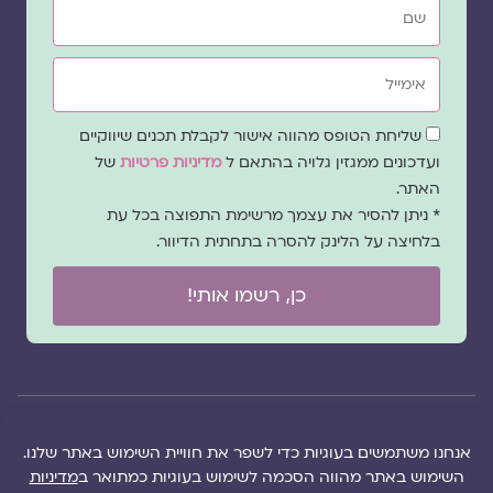
אימייל
שדה
שליחת הטופס מהווה אישור לקבלת תכנים שיווקיים
הסכמה
ועדכונים ממגזין גלויה בהתאם ל
מדיניות פרטיות
של
האתר.
* ניתן להסיר את עצמך מרשימת התפוצה בכל עת
בלחיצה על הלינק להסרה בתחתית הדיוור.
כן, רשמו אותי!
© 2026 כל
במקרה
הוקם ב ❤ על ידי –
הזכויות של מגזין
של
לימונדה 2.0
| מיתוג:
מפת אתר
|