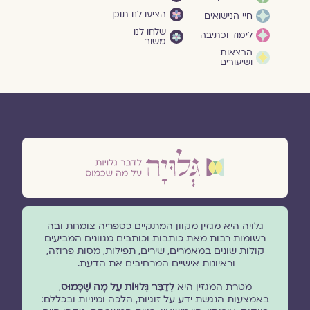
הציעו לנו תוכן
חיי הנישואים
שלחו לנו
לימוד וכתיבה
משוב
הרצאות
ושיעורים
גלויה היא מגזין מקוון המתקיים כספריה צומחת ובה
רשומות רבות מאת כותבות וכותבים מגוונים המביעים
קולות שונים במאמרים, שירים, תפילות, מסות פרוזה,
וראיונות אישיים המרחיבים את הדעת.
מטרת המגזין היא
לְדַבֵּר גְּלוּיוֹת עַל מָה שֶׁכָּמוּס
,
באמצעות הנגשת ידע על זוגיות, הלכה ומיניות ובכללם: