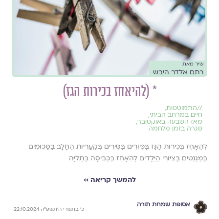
שיר מאת
רתם אלדר היבש
* (להיאחז בכירות הגז)
//
התמוטטות
,
חיים במרחב הביתי
,
מאז השבעה באוקטובר
,
שגרה בזמן מלחמה
לְהֵאָחֵז בְּכִירוֹת הַגַּז בַּכִּיּוֹרִים בַּסִּירִים בְּקַעֲרִיּוֹת הֶחָלָב בַּסַּכוּמִים
בַּמַּגְנֵטִים בְּצִיּוּרֵי הַיְּלָדִים לְהֵאָחֵז בַּכְּבִיסָה בַּתְּלִיָּה
להמשך קריאה ››
אסופת שמחת תורה
כ׳ בתשרי ה׳תשפ״ה 22.10.2024