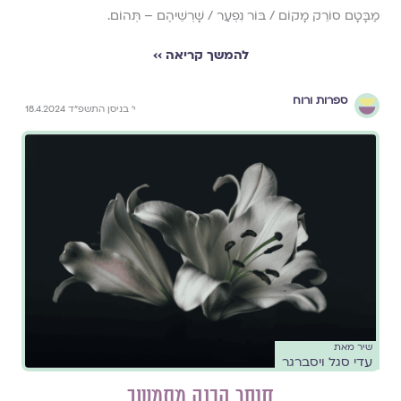
מַבָּטָם סוֹרֵק מָקוֹם / בּוֹר נִפְעַר / שָׁרְשֵׁיהֶם – תְּהוֹם.
להמשך קריאה ››
ספרות ורוח
י׳ בניסן התשפ״ד 18.4.2024
שיר מאת
עדי סגל ויסברגר
חוסר הבנה מתמשך