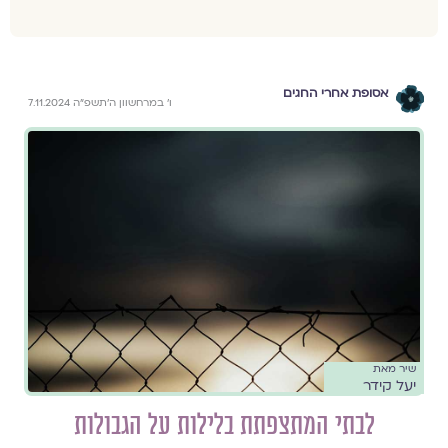
אסופת אחרי החגים
ו׳ במרחשוון ה׳תשפ״ה 7.11.2024
שיר מאת
יעל קידר
לבתי המתצפתת בלילות על הגבולות