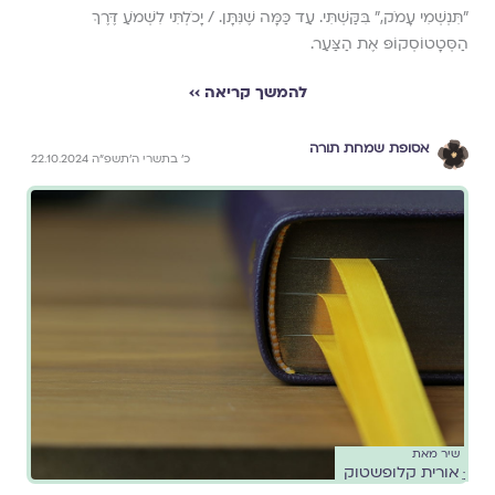
"תִּנְשְׁמִי עָמֹק," בִּקַּשְׁתִּי. עַד כַּמָּה שֶׁנִּתָּן. / יָכֹלְתִּי לִשְׁמֹעַ דֶּרֶךְ
הַסְּטָטוֹסְקוֹפּ אֶת הַצַּעַר.
להמשך קריאה ››
אסופת שמחת תורה
כ׳ בתשרי ה׳תשפ״ה 22.10.2024
שיר מאת
ֵֵּּאורית קלופשטוק