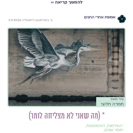
להמשך קריאה ››
אסופת אחרי החגים
ב׳ במרחשוון ה׳תשפ״ה 3.11.2024
שיר מאת
תמרה חלוצי
* (מה שאני לא מצליחה לומר)
//
אילמות
,
התמוטטות
,
חוסר אונים
,