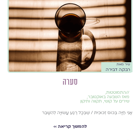
שיר מאת
רבקה דבירה
סערה
//
התמוטטות
,
מאז השבעה באוקטובר
,
שירים על קושי
,
תקווה ותיקון
אֲנִי חַיָּה בְּכוֹס זְכוּכִית / שֶׁבְּכָל רֶגַע עֲשׂוּיָה לְהִשָּׁבֵר
להמשך קריאה ››