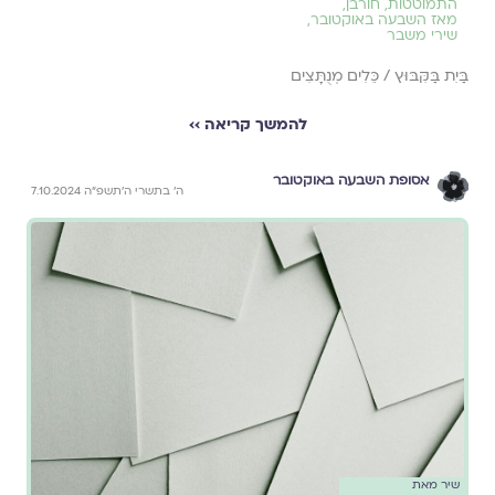
התמוטטות
,
חורבן
,
מאז השבעה באוקטובר
,
שירי משבר
בַּיִת בַּקִּבּוּץ / כֵּלִים מְנֻתָּצִים
להמשך קריאה ››
אסופת השבעה באוקטובר
ה' בתשרי ה'תשפ"ה 7.10.2024
שיר מאת