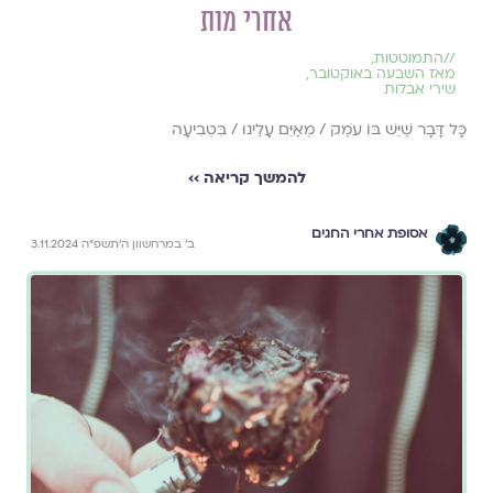
אחרי מות
//
התמוטטות
,
מאז השבעה באוקטובר
,
שירי אבלות
כָּל דָּבָר שֶׁיֵּשׁ בּוֹ עֹמֶק / מְאַיֵּם עָלֵינוּ / בִּטְבִיעָה
להמשך קריאה ››
אסופת אחרי החגים
ב׳ במרחשוון ה׳תשפ״ה 3.11.2024