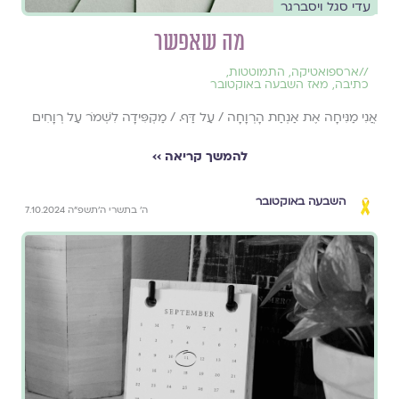
עדי סגל ויסברגר
מה שאפשר
//
ארספואטיקה
,
התמוטטות
,
כתיבה
,
מאז השבעה באוקטובר
אֲנִי מַנִּיחָה אֶת אַנְחַת הָרְוָחָה / עַל דַּף. / מַקְפִּידָה לִשְׁמֹר עַל רְוָחִים
להמשך קריאה ››
השבעה באוקטובר
ה׳ בתשרי ה׳תשפ״ה 7.10.2024