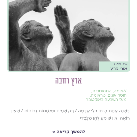
שיר מאת
אורי פרץ
ארץ רחבה
//
אימה
,
התמוטטות
,
חוסר אונים
,
טראומה
,
מאז השבעה באוקטובר
בְּשָׁנָה אַחַת הָיִיתִי בְּלִי אֲדָמָה / רַק שָׁמַיִם וּמִלְחָמוֹת גְּבוֹהוֹת / שֶׁאֵין
רוֹאֶה וְאֵין שׁוֹמֵעַ לָהֶן מִלְּבַדִּי
להמשך קריאה ››