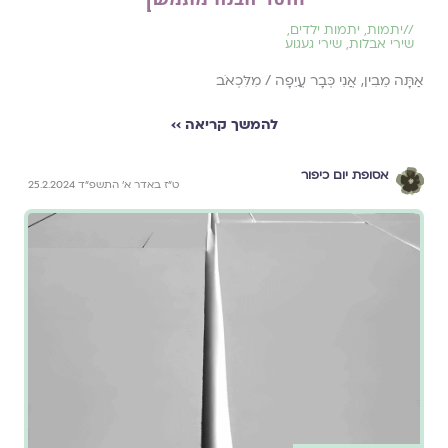
//
יתמות
,
יתמות ילדים
,
שירי אבלות
,
שירי געגוע
אַתָּה מֵבִין, אֲנִי כְּבָר עֲיֵפָה / מִלִּכְאֹב
להמשך קריאה ››
אסופת יום כיפור
ט״ז באדר א׳ התשפ״ד 25.2.2024