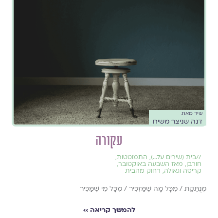
שיר מאת
דנה שניצר משיח
עקורה
//
בית (שירים על...)
,
התמוטטות
,
חורבן
,
מאז השבעה באוקטובר
,
קריסה וגאולה
,
רחוק מהבית
מְנֻתֶּקֶת / מִכָּל מָה שֶׁמַּזְכִּיר / מִכָּל מִי שֶׁמַּכִּיר
להמשך קריאה ››