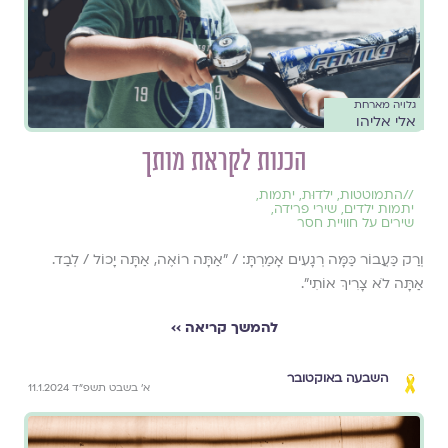
גלויה מארחת
אלי אליהו
הכנות לקראת מותך
//
התמוטטות
,
ילדוּת
,
יתמות
,
יתמות ילדים
,
שירי פרידה
,
שירים על חוויית חסר
וְרַק כַּעֲבוֹר כַּמָּה רְגָעִים אָמַרְתָּ: / "אַתָּה רוֹאֶה, אַתָּה יָכוֹל / לְבַד.
אַתָּה לֹא צָרִיךְ אוֹתִי".
להמשך קריאה ››
השבעה באוקטובר
א׳ בשבט תשפ״ד 11.1.2024