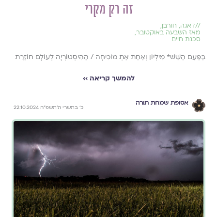
זה רק מקרי
//
דאגה
,
חורבן
,
מאז השבעה באוקטובר
,
סכנת חיים
בַּפַּעַם הַשֵּׁשׁ* מִילְיוֹן וְאַחַת אַתְּ מוֹכִיחָה / הַהִיסְטוֹרְיָה לְעוֹלָם חוֹזֶרֶת
להמשך קריאה ››
אסופת שמחת תורה
כ׳ בתשרי ה׳תשפ״ה 22.10.2024