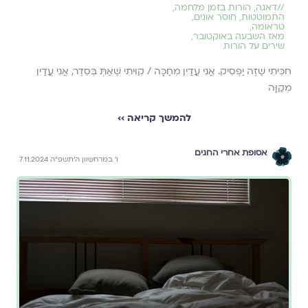
//
דאגה
,
הורות בזמן מלחמה
,
התמוטטות
,
חוסר אונים
,
טראומה
,
מאז השבעה באוקטובר
,
שירים על הורות
חִכִּיתִי שֶׁזֶּה יַפְסִיק. אֲנִי עֲדַיִן מְחַכָּה / קִוִּיתִי שֶׁאַתְּ בְּסֵדֶר, אֲנִי עֲדַיִן
מְקַוָּה
להמשך קריאה ››
אסופת אחרי החגים
ו׳ במרחשוון ה׳תשפ״ה 7.11.2024