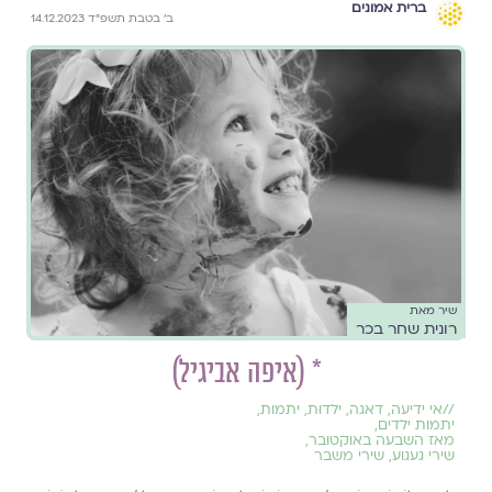
ברית אמונים
ב׳ בטבת תשפ״ד 14.12.2023
שיר מאת
רונית שחר בכר
* (איפה אביגיל)
//
אי ידיעה
,
דאגה
,
ילדוּת
,
יתמות
,
יתמות ילדים
,
מאז השבעה באוקטובר
,
שירי געגוע
,
שירי משבר