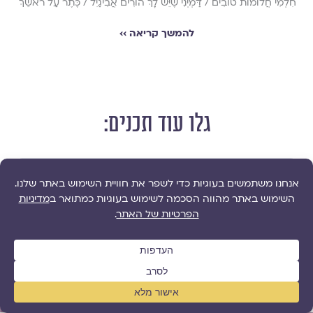
חִלְמִי חֲלוֹמוֹת טוֹבִים / דַּמְיְנִי שֶׁיֵּשׁ לָךְ הוֹרִים אֲבִיגַיִל / כֶּתֶר עַל רֹאשֵׁךְ
להמשך קריאה ››
גלו עוד תכנים:
Search
...
רוצה לקבל עדכונים ממגזין