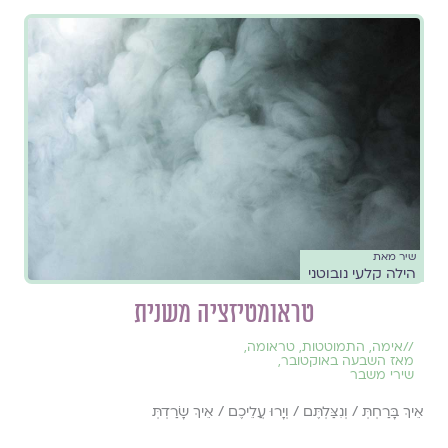
שיר מאת
הילה קלעי נובוטני
טראומטיזציה משנית
//
אימה
,
התמוטטות
,
טראומה
,
מאז השבעה באוקטובר
,
שירי משבר
אֵיךְ בָּרַחְתְּ / וְנִצַּלְתֶּם / וְיָרוּ עֲלֵיכֶם / אֵיךְ שָׂרַדְתְּ