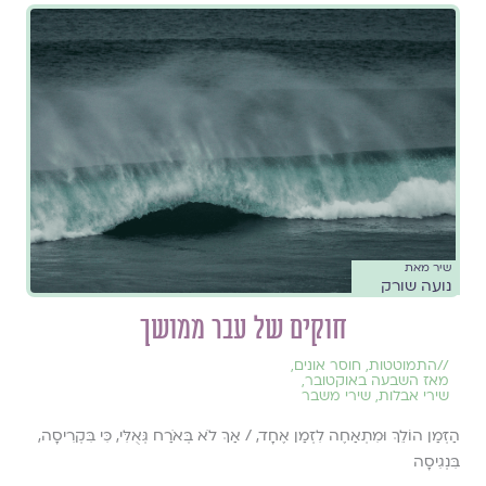
שיר מאת
נועה שורק
חוקים של עבר ממושך
//
התמוטטות
,
חוסר אונים
,
מאז השבעה באוקטובר
,
שירי אבלות
,
שירי משבר
הַזְּמַן הוֹלֵךְ וּמִתְאַחֶה לִזְמַן אֶחָד, / אַךְ לֹא בְּאֹרַח גְּאֻלִּי, כִּי בִּקְרִיסָה,
בִּנְגִיסָה