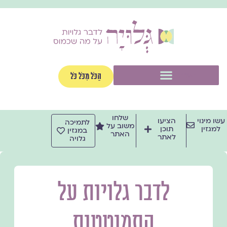
ילוג
תוכן
תפריט
הַכֹּל מִכֹּל כֹּל
שלחו
עשו מינוי
הציעו
לתמיכה
משוב על
למגזין
תוכן
במגזין
האתר
לאתר
גלויה
לדבר גלויות על
התמוטטות