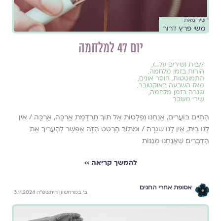
שיר מאת
משי פרץ דרור
יום 47 למלחמה
//
בית (שירים על...)
,
הורות בזמן מלחמה
,
התמוטטות
,
חוסר אונים
,
מאז השבעה באוקטובר
,
שגרה בזמן מלחמה
,
שירי משבר
הַחַיִּים בּוֹעֲרִים, אֲנַחְנוּ נִפְלָטוֹת אֶל תּוֹךְ תַּרְדֶּמֶת אֲרֻכָּה, אֲרֻכָּה / אֵין
לָנוּ בַּיִת, אֵין לָנוּ שִׁגְרָה / וּמִתּוֹךְ הָרֶטֶט הַזֶּה אֶפְשָׁר לְהַעֲרִיךְ אֶת
הַדְּבָרִים שֶׁאֲנַחְנוּ מְגַנּוֹת
להמשך קריאה ››
אסופת אחרי החגים
ב׳ במרחשוון ה׳תשפ״ה 3.11.2024