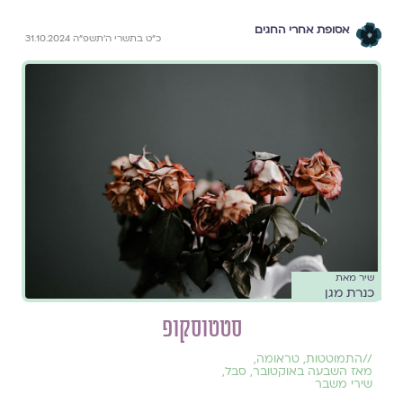
אסופת אחרי החגים
כ״ט בתשרי ה׳תשפ״ה 31.10.2024
שיר מאת
כנרת מגן
סטטוסקופ
//
התמוטטות
,
טראומה
,
מאז השבעה באוקטובר
,
סבל
,
שירי משבר