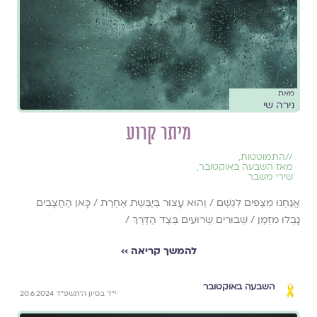
מאת
נירה שי
מיתר קרוע
//
התמוטטות
,
מאז השבעה באוקטובר
,
שירי משבר
אֲנַחְנוּ מְצַפִּים לְגֶשֶׁם / וְהוּא עָצוּר בְּיַבֶּשֶׁת אַחֶרֶת / כָּאן הַחֲצָבִים
נָבְלוּ מִזְּמַן / שְׁבוּרִים שְׂרוּעִים בְּצַד הַדֶּרֶךְ /
להמשך קריאה ››
השבעה באוקטובר
י״ד בסיון ה׳תשפ״ד 20.6.2024