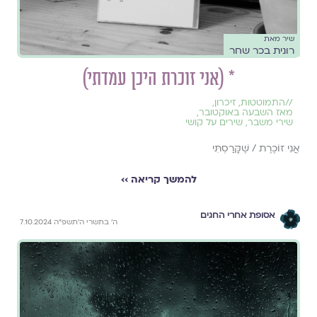
שיר מאת
רונית בכר שחר
* (אני זוכרת היכן עמדתי)
//
התמוטטות
,
זיכרון
,
מאז השבעה באוקטובר
,
שירי משבר
,
שירים על קושי
אֲנִי זוֹכֶרֶת / שֶׁקָּרַסְתִּי
להמשך קריאה ››
אסופת אחרי החגים
ה׳ בתשרי ה׳תשפ״ה 7.10.2024