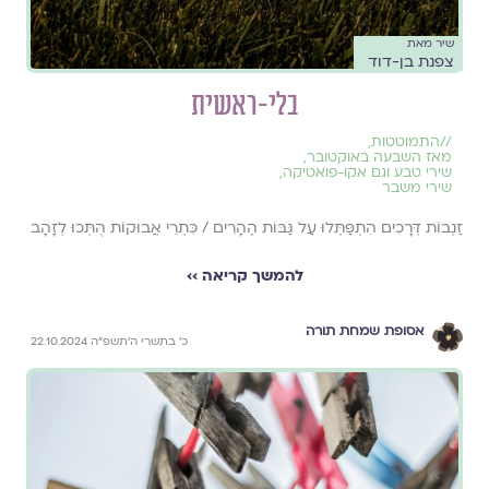
שיר מאת
צפנת בן-דוד
בלי-ראשית
//
התמוטטות
,
מאז השבעה באוקטובר
,
שירי טבע וגם אקו-פואטיקה
,
שירי משבר
זַנְבוֹת דְּרָכִים הִתְפַּתְּלוּ עַל גַּבּוֹת הֶהָרִים / כִּתְרֵי אֲבוּקוֹת הֻתְּכוּ לְזָהָב
להמשך קריאה ››
אסופת שמחת תורה
כ׳ בתשרי ה׳תשפ״ה 22.10.2024