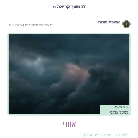
להמשך קריאה ››
אסופת סוכות
י״ג בתשרי ה׳תשפ״ה 15.10.2024
שיר מאת
מיכל גולני
אחרי
//
אימה
,
בית (שירים על...)
,