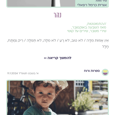
שיר מאת
אורית כרמל רפאלי
נהר
//
התמוטטות
,
מאז השבעה באוקטובר
,
שירי משבר
,
שירים על קושי
אֵין אַמּוֹת מִדָּה / לֹא טוֹב, לֹא רַע / לֹא מִלָּה, לֹא תְּפִלָּה / רֵיק נִמְתָּח,
חָלָל
להמשך קריאה ››
ספרות ורוח
א׳ בשבט תשפ״ד 11.1.2024