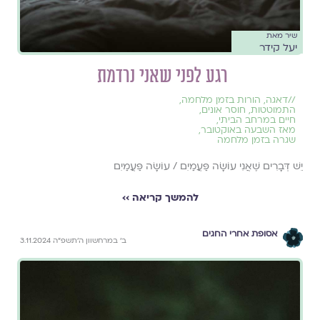
שיר מאת
יעל קידר
רגע לפני שאני נרדמת
//
דאגה
,
הורות בזמן מלחמה
,
התמוטטות
,
חוסר אונים
,
חיים במרחב הביתי
,
מאז השבעה באוקטובר
,
שגרה בזמן מלחמה
יֵשׁ דְּבָרִים שֶׁאֲנִי עוֹשָׂה פַּעֲמַיִם / עוֹשָׂה פַּעֲמַיִם
להמשך קריאה ››
אסופת אחרי החגים
ב׳ במרחשוון ה׳תשפ״ה 3.11.2024