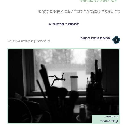
מאז השבעה באוקטובר
מָה שֶׁאֲנִי לֹא מַצְלִיחָה לוֹמַר / בַּסּוֹף יַשְׁכִּים לְהָרְגֵנִי
להמשך קריאה ››
אסופת אחרי החגים
ב׳ במרחשוון ה׳תשפ״ה 3.11.2024
שיר מאת
ענת אופיר