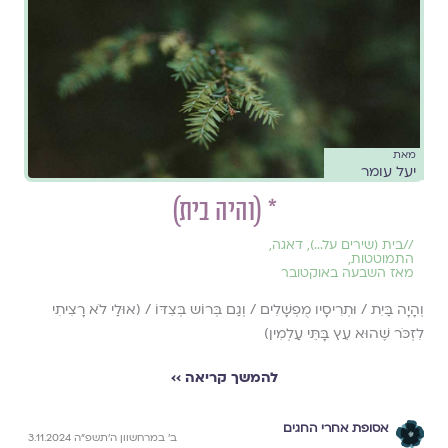
מאת
יעל עומר
* (והיה בית)
//
בית (שירים על...)
,
דאגה
,
התמוטטות
,
מאז השבעה באוקטובר
וְהָיָה בַּיִת / וּתְרִיסָיו מֻפְשָׁלִים / וְגַם בְּרוֹש בְּצִדּוֹ / (אוּלַי לֹא רָצִיתִי
לִזְכֹּר שֶׁהוּא עֵץ בָּתֵּי עַלְמִין)
להמשך קריאה ››
אסופת אחרי החגים
ב׳ במרחשוון ה׳תשפ״ה 3.11.2024