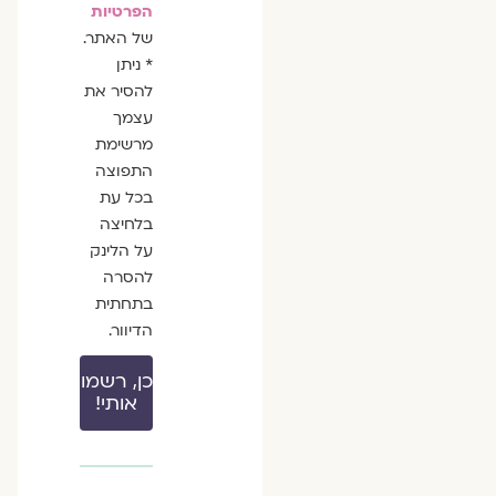
הפרטיות
של האתר.
* ניתן
להסיר את
עצמך
מרשימת
התפוצה
בכל עת
בלחיצה
על הלינק
להסרה
בתחתית
הדיוור.
כן, רשמו
אותי!