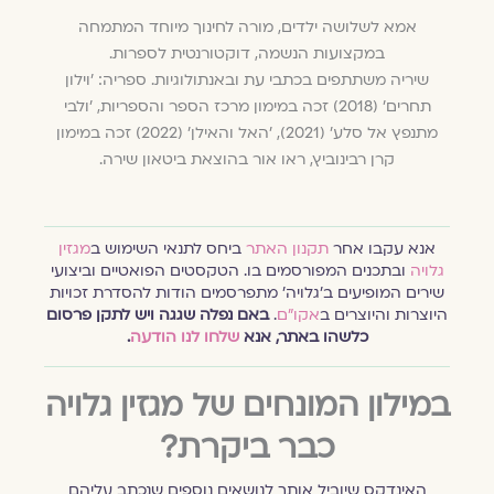
אמא לשלושה ילדים, מורה לחינוך מיוחד המתמחה
במקצועות הנשמה, דוקטורנטית לספרות.
שיריה משתתפים בכתבי עת ובאנתולוגיות. ספריה: 'וילון
תחרים' (2018) זכה במימון מרכז הספר והספריות, 'ולבי
מתנפץ אל סלע' (2021), 'האל והאילן' (2022) זכה במימון
קרן רבינוביץ, ראו אור בהוצאת ביטאון שירה.
אנא עקבו אחר
תקנון האתר
ביחס לתנאי השימוש ב
מגזין
גלויה
ובתכנים המפורסמים בו. הטקסטים הפואטיים וביצועי
שירים המופיעים ב׳גלויה׳ מתפרסמים הודות להסדרת זכויות
היוצרות והיוצרים ב
אקו״ם
.
באם נפלה שגגה ויש לתקן פרסום
כלשהו באתר, אנא
שלחו לנו הודעה
.
במילון המונחים של מגזין גלויה
כבר ביקרת?
האינדקס שיוביל אותך לנושאים נוספים שנכתב עליהם