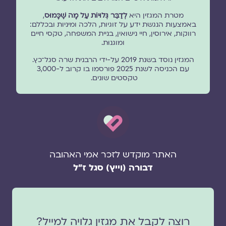
מטרת המגזין היא
לְדַבֵּר גְּלוּיוֹת עַל מָה שֶׁכָּמוּס
,
באמצעות הנגשת ידע על זוגיות, הלכה ומיניות ובכללם:
רווקות, אירוסין, חיי נישואין, בניית המשפחה, טקסי חיים
ומוגנוּת.
המגזין נוסד בשנת 2019 על-ידי הרבנית שרה סגל־כץ.
עם הכניסה לשנת 2025 פורסמו בו קרוב ל-3,000
טקסטים שונים.
האתר מוקדש לזכר אמי האהובה
דבורה (וייץ) סגל ז"ל
רוצה לקבל את מגזין גלויה למייל?