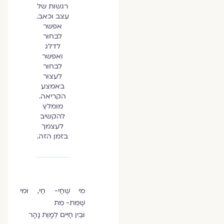
רגשות של
עצב וכאב.
אפשר
לבחור
לדלג
ואפשר
לבחור
לעצור
באמצע
הקריאה.
מומלץ
להקשיב
לעצמך
בזמן הזה.
מִי שֶׁחַי- חַי, וּמִי
שֶׁמֵּת- מֵת
וּבֵין חַיִּים לְמָוֶת נָהָר