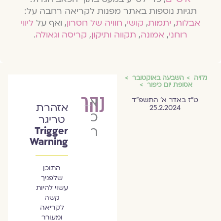
תגיות נוספות באתר מפנות לקריאה רחבה על:
אבלות
,
יתמות
,
קושי
,
חוויה של חסרון
, ואף על
ליווי
רוחני
,
אמונה
,
תקווה ותיקון
,
קריסה וגאולה
.
גלויה
השבעה באוקטובר
אסופת יום כיפור
נהר
אורית
ט״ז באדר א׳ התשפ״ד
אזהרת
25.2.2024
כרמל
טריגר
רפאלי
Trigger
Warning
התוכן
שלפניך
עשוי להיות
קשה
לקריאה
ומעורר