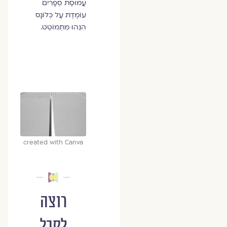
עֲמוּסַת סְפָרִים
עוֹמֶדֶת עַל כְּלוֹנָס
הִנֵּהוּ מִתְמוֹטֵט.
created with Canva
רוצה
לקבל