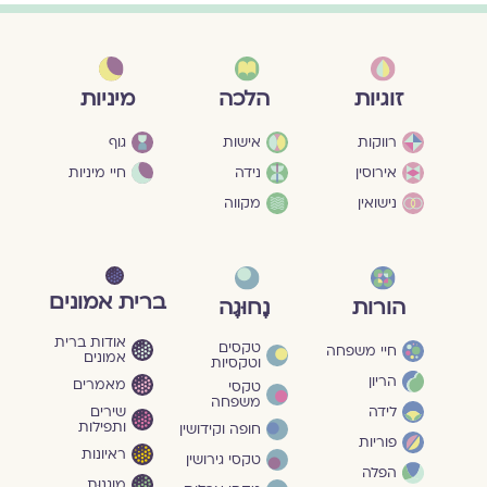
מיניות
זוגיות
הלכה
גוף
רווקות
אישות
חיי מיניות
אירוסין
נידה
נישואין
מקווה
ברית אמונים
הורות
נָחוּגָה
אודות ברית
טקסים
חיי משפחה
אמונים
וטקסיות
הריון
מאמרים
טקסי
משפחה
שירים
לידה
ותפילות
חופה וקידושין
פוריות
ראיונות
טקסי גירושין
הפלה
מוגנוּת