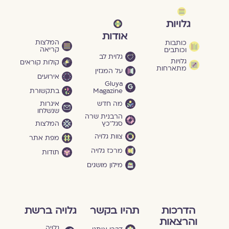
גלויות
אודות
המלצות
כותבות
קריאה
וכותבים
גלוית לב
גלויות
קולות קוראים
מתארחות
על המגזין
אירועים
Gluya
Magazine
בתקשורת
מה חדש
איגרות
שנשלחו
הרבנית שרה
סגל־כץ
המלצות
צוות גלויה
מפת אתר
מרכז גלויה
תודות
מילון מושגים
הדרכות
תהיו בקשר
גלויה ברשת
והרצאות
גלויה