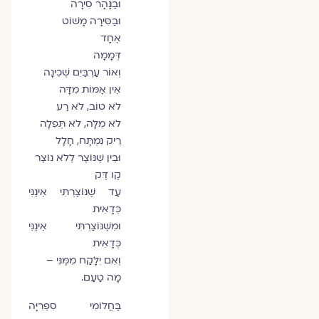
וּבַנָּהָר סִירָה
וּבַסִּירָה מָשׁוֹט
אֶחָד
דְּמָמָה
וְאוֹר עַרְבַּיִם שְׁכִינָה
אֵין אַמּוֹת מִדָּה
לֹא טוֹב, לֹא רַע
לֹא מִלָּה, לֹא תְּפִלָּה
רֵיק נִמְתָּח, חָלָל
וּבֵין שֶׁנּוֹצַר לְלֹא נוֹצַר
קַו דַּק
עַד שֶׁנּוֹצַרְתִּי אֵינֶנִּי
כְּדָאִית
וּמִשֶּׁנּוֹצַרְתִּי אֵינֶנִּי
כְּדָאִית
וְאִם יִלָּקַח מִמֶּנִּי –
מָה טַעַם.
בַּחֲלוֹמִי סִפְרִיָּה