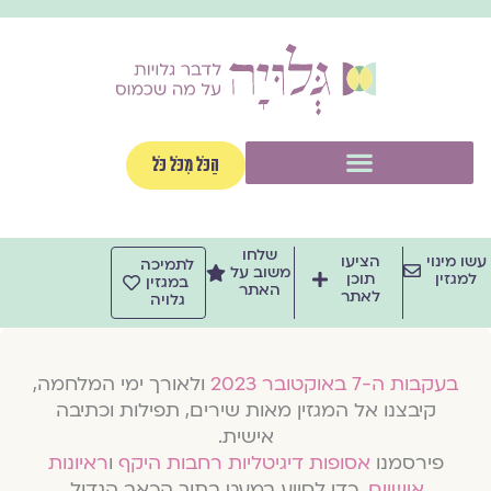
וג
וכן
תפריט
הַכֹּל מִכֹּל כֹּל
שלחו
שו מינוי
הציעו
לתמיכה
משוב על
למגזין
תוכן
במגזין
האתר
לאתר
גלויה
בעקבות ה-7 באוקטובר 2023
ולאורך ימי המלחמה,
קיבצנו אל המגזין מאות שירים, תפילות וכתיבה
אישית.
פירסמנו
אסופות דיגיטליות רחבות היקף
ו
ראיונות
אישיים
, כדי לסייע במעט בתוך הכאב הגדול.