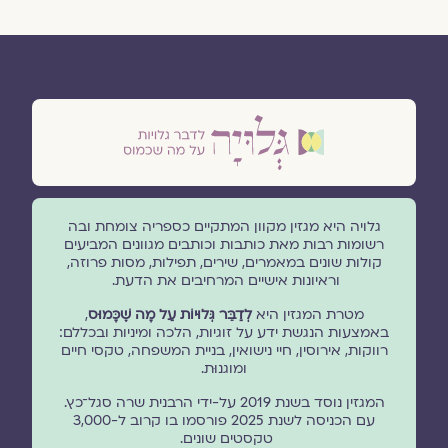
גלויה היא מגזין מקוון המתקיים כספריה צומחת ובה
רשומות רבות מאת כותבות וכותבים מגוונים המביעים
קולות שונים במאמרים, שירים, תפילות, מסות פרוזה,
וראיונות אישיים המרחיבים את הדעת.
מטרת המגזין היא
לְדַבֵּר גְּלוּיוֹת עַל מָה שֶׁכָּמוּס
,
באמצעות הנגשת ידע על זוגיות, הלכה ומיניות ובכללם:
רווקות, אירוסין, חיי נישואין, בניית המשפחה, טקסי חיים
ומוגנוּת.
המגזין נוסד בשנת 2019 על-ידי הרבנית שרה סגל־כץ.
עם הכניסה לשנת 2025 פורסמו בו קרוב ל-3,000
טקסטים שונים.