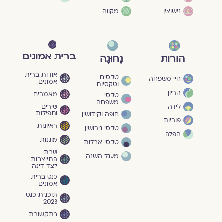
נישואין
מקווה
ברית אמונים
הורות
נָחוּגָה
אודות ברית
טקסים
חיי משפחה
אמונים
וטקסיות
הריון
מאמרים
טקסי
משפחה
שירים
לידה
ותפילות
חופה וקידושין
פוריות
ראיונות
טקסי גירושין
הפלה
מוגנוּת
טקסי אבלות
שבת
מעגל השנה
התייצבות
לצד דינה
כנס ברית
אמונים
תוכנית כנס
2023
בתקשורת