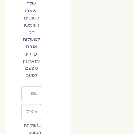
שלך
ישארו
כמוסים
וישמשו
רק
למשלוח
אגרת
עדכון
מהמגזין
מפעם
לפעם
שם
אימייל
שדה
שליחת
הסכמה
הטופס