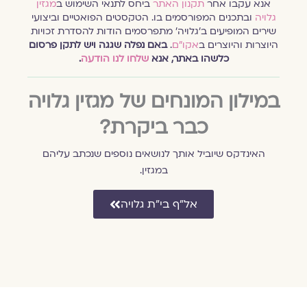
אנא עקבו אחר
תקנון האתר
ביחס לתנאי השימוש ב
מגזין
גלויה
ובתכנים המפורסמים בו. הטקסטים הפואטיים וביצועי
שירים המופיעים ב׳גלויה׳ מתפרסמים הודות להסדרת זכויות
היוצרות והיוצרים ב
אקו״ם
.
באם נפלה שגגה ויש לתקן פרסום
כלשהו באתר, אנא
שלחו לנו הודעה
.
במילון המונחים של מגזין גלויה
כבר ביקרת?
האינדקס שיוביל אותך לנושאים נוספים שנכתב עליהם
במגזין.
אל״ף בי״ת גלויה