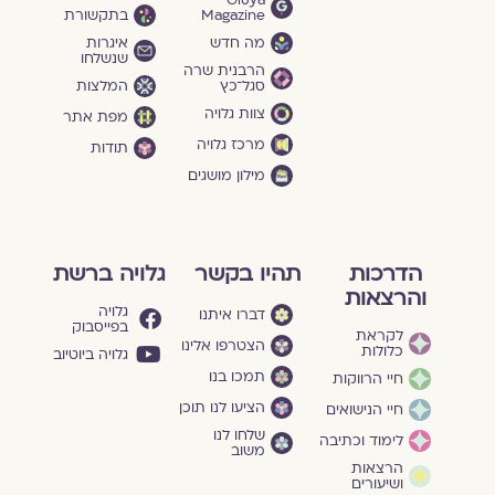
Gluya
Magazine
בתקשורת
מה חדש
איגרות
שנשלחו
הרבנית שרה
סגל־כץ
המלצות
צוות גלויה
מפת אתר
מרכז גלויה
תודות
מילון מושגים
הדרכות
תהיו בקשר
גלויה ברשת
והרצאות
גלויה
דברו איתנו
בפייסבוק
לקראת
הצטרפו אלינו
כלולות
גלויה ביוטיוב
תמכו בנו
חיי הרווקות
הציעו לנו תוכן
חיי הנישואים
שלחו לנו
לימוד וכתיבה
משוב
הרצאות
ושיעורים