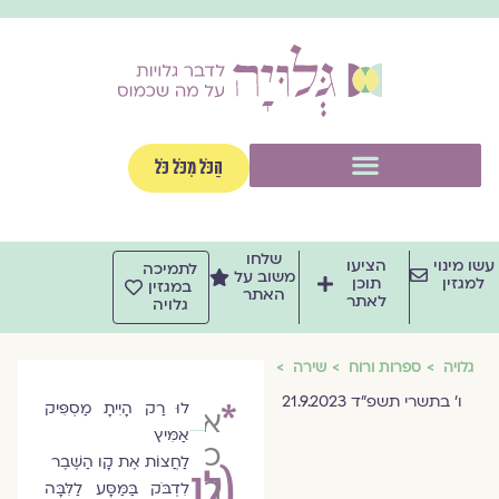
וג
וכן
תפריט
הַכֹּל מִכֹּל כֹּל
שלחו
שו מינוי
הציעו
לתמיכה
משוב על
למגזין
תוכן
במגזין
האתר
לאתר
גלויה
גלויה
ספרות ורוח
שירה
ו׳ בתשרי תשפ״ד 21.9.2023
*
לוּ רַק הָיִיתָ מַסְפִּיק
אורית
אַמִּיץ
כרמל
לַחֲצוֹת אֶת קָו הַשֶּׁבֶר
(לו
רפאלי
לִדְבֹּק בַּמַּסָּע לַלִּבָּה