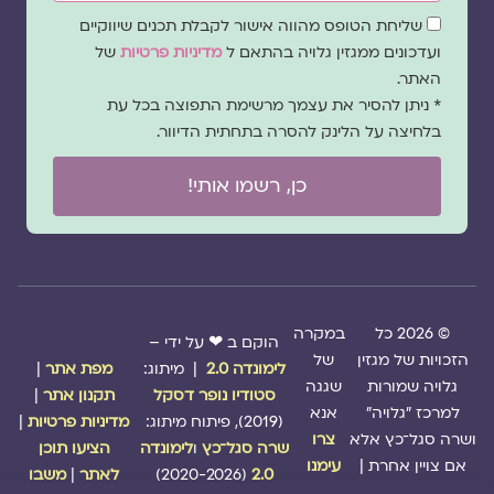
שדה
שליחת הטופס מהווה אישור לקבלת תכנים שיווקיים
הסכמה
ועדכונים ממגזין גלויה בהתאם ל
מדיניות פרטיות
של
האתר.
* ניתן להסיר את עצמך מרשימת התפוצה בכל עת
בלחיצה על הלינק להסרה בתחתית הדיוור.
כן, רשמו אותי!
© 2026 כל
במקרה
הוקם ב ❤ על ידי –
הזכויות של מגזין
של
לימונדה 2.0
| מיתוג:
מפת אתר
|
גלויה שמורות
שגגה
סטודיו נופר דסקל
תקנון אתר
|
למרכז "גלויה"
אנא
(2019), פיתוח מיתוג:
מדיניות פרטיות
|
ושרה סגל־כץ אלא
צרו
שרה סגל־כץ
ו
לימונדה
הציעו תוכן
אם צויין אחרת |
עימנו
2.0
(2020-2026)
לאתר
|
משבו
קשר