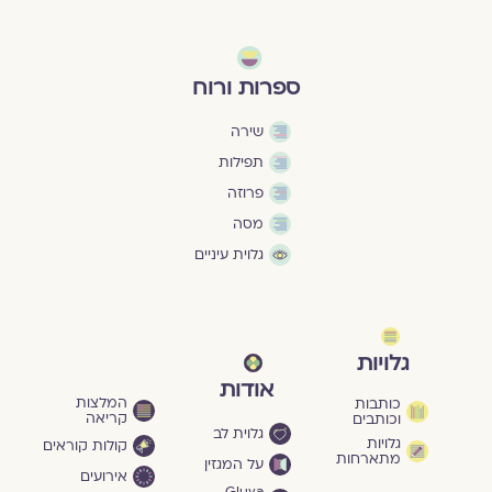
ספרות ורוח
שירה
תפילות
פרוזה
מסה
גלוית עיניים
גלויות
אודות
המלצות
כותבות
קריאה
וכותבים
גלוית לב
גלויות
קולות קוראים
מתארחות
על המגזין
אירועים