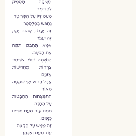
וּנְשִׁיקָה תַּסְפִּיק
לַהֲקִימָם
מְעַט דְּיוֹ עַל הַשְּׂרִיטָה
נַחְבֹּשׁ בַּפְּלַסְטֵר
זֶה יַעֲבֹר, אָהוּב יָקָר,
זֶה יַעֲבֹר
אִמָּא תְּחַבֵּק תִּקַּח
אֶת הַכְּאֵב.
הַנְּשָׁמָה שֶׁלִּי צוֹרַחַת
צְרָחוֹת מַחֲרִישׁוֹת
אָזְנַיִם
אֲבָל בַּחוּץ אֲנִי שְׁקֵטָה
מְאוֹד
הִתְפַּצְּחוּת הַחֲבָטוֹת
עַל הֶחָזֶה
מִמֶּנּוּ עוֹד מְעַט יִפְרְצוּ
כְּנָפַיִם.
זֶה מַמָּשׁ עַל הַקָּצֶה
עוֹד מְעַט וְאֶכָּנַע