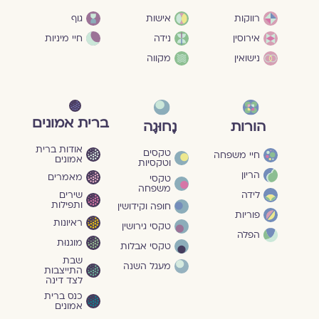
גוף
רווקות
אישות
חיי מיניות
אירוסין
נידה
נישואין
מקווה
ברית אמונים
הורות
נָחוּגָה
אודות ברית
טקסים
חיי משפחה
אמונים
וטקסיות
הריון
מאמרים
טקסי
משפחה
שירים
לידה
ותפילות
חופה וקידושין
פוריות
ראיונות
טקסי גירושין
הפלה
מוגנוּת
טקסי אבלות
שבת
מעגל השנה
התייצבות
לצד דינה
כנס ברית
אמונים