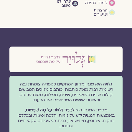
שלחו לנו
לימוד וכתיבה
משוב
הרצאות
ושיעורים
גלויה היא מגזין מקוון המתקיים כספריה צומחת ובה
רשומות רבות מאת כותבות וכותבים מגוונים המביעים
קולות שונים במאמרים, שירים, תפילות, מסות פרוזה,
וראיונות אישיים המרחיבים את הדעת.
מטרת המגזין היא
לְדַבֵּר גְּלוּיוֹת עַל מָה שֶׁכָּמוּס
,
באמצעות הנגשת ידע על זוגיות, הלכה ומיניות ובכללם:
רווקות, אירוסין, חיי נישואין, בניית המשפחה, טקסי חיים
ומוגנוּת.