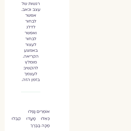
רגשות של
עצב וכאב.
אפשר
לבחור
לדלג
ואפשר
לבחור
לעצור
באמצע
הקריאה.
מומלץ
להקשיב
לעצמך
בזמן הזה.
אוֹמְרִים נָפְלוּ
כְּאִלּוּ מָעֲדוּ קִבְּלוּ
מַכָּה בַּבֶּרֶךְ