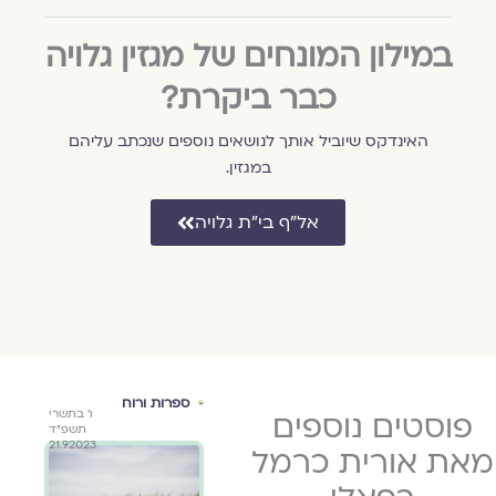
במילון המונחים של מגזין גלויה
כבר ביקרת?
האינדקס שיוביל אותך לנושאים נוספים שנכתב עליהם
במגזין.
אל״ף בי״ת גלויה
אסופת דינה
ספרות ורוח
אסו
א׳ בטבת
פוסטים נוספים
י"ז בכסלו
ו׳ בתשרי
2024
כיפו
שיר 
ה׳תשפ״ה
תשפ"ד
תשפ״ד
 רפאלי
אורי
21.9.2023
30.11.2023
1.1.2025
את אורית כרמל
ור