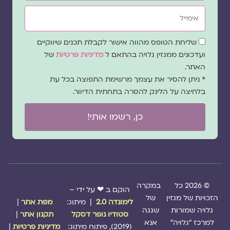
אימייל
שדה
שליחת הטופס מהווה אישור לקבלת תכנים שיווקיים
הסכמה
ועדכונים ממגזין גלויה בהתאם ל
מדיניות פרטיות
של
האתר.
* ניתן להסיר את עצמך מרשימת התפוצה בכל עת
בלחיצה על הלינק להסרה בתחתית הדיוור.
כן, רשמו אותי!
© 2026 כל
במקרה
הוקם ב ❤ על ידי –
הזכויות של מגזין
של
לימונדה 2.0
| מיתוג:
מפת אתר
|
גלויה שמורות
שגגה
סטודיו נופר דסקל
תקנון אתר
|
למרכז "גלויה"
אנא
(2019), פיתוח מיתוג:
מדיניות פרטיות
|