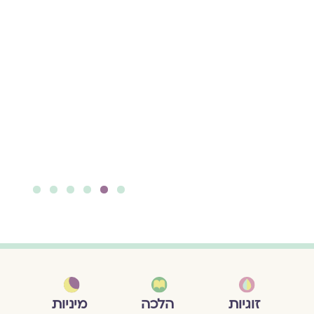
עם פגיעה
מינית
,
שבוע
התייצבות
לצד דינה
וְאַתְּ נוֹתַרְתְּ שְׁתוּקָה /
וּמְחֻלֶּלֶת / שְׂפָתַיִךְ
עֲרֵלוֹת, אִשָּׁה אָבְדָה
הַהִזְדַּמְּנוּת לְהִוָּשַׁע
להמשך קריאה ››
6
5
4
3
2
1
מיניות
זוגיות
הלכה