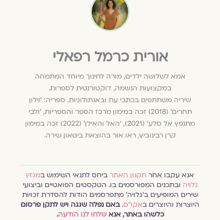
אורית כרמל רפאלי
אמא לשלושה ילדים, מורה לחינוך מיוחד המתמחה
במקצועות הנשמה, דוקטורנטית לספרות.
שיריה משתתפים בכתבי עת ובאנתולוגיות. ספריה: 'וילון
תחרים' (2018) זכה במימון מרכז הספר והספריות, 'ולבי
מתנפץ אל סלע' (2021), 'האל והאילן' (2022) זכה במימון
קרן רבינוביץ, ראו אור בהוצאת ביטאון שירה.
אנא עקבו אחר
תקנון האתר
ביחס לתנאי השימוש ב
מגזין
גלויה
ובתכנים המפורסמים בו. הטקסטים הפואטיים וביצועי
שירים המופיעים ב׳גלויה׳ מתפרסמים הודות להסדרת זכויות
היוצרות והיוצרים ב
אקו״ם
.
באם נפלה שגגה ויש לתקן פרסום
כלשהו באתר, אנא
שלחו לנו הודעה
.