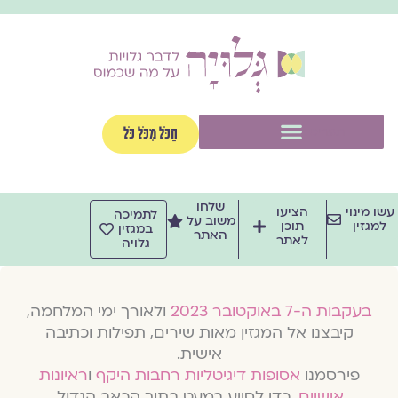
וג
וכן
תפריט
הַכֹּל מִכֹּל כֹּל
שלחו
שו מינוי
הציעו
לתמיכה
משוב על
למגזין
תוכן
במגזין
האתר
לאתר
גלויה
בעקבות ה-7 באוקטובר 2023
ולאורך ימי המלחמה,
קיבצנו אל המגזין מאות שירים, תפילות וכתיבה
אישית.
פירסמנו
אסופות דיגיטליות רחבות היקף
ו
ראיונות
אישיים
, כדי לסייע במעט בתוך הכאב הגדול.