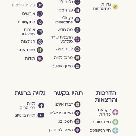
גלוית לב
גלויות
קולות קוראים
מתארחות
על המגזין
אירועים
Gluya
Magazine
בתקשורת
מה חדש
איגרות
שנשלחו
הרבנית שרה
סגל־כץ
המלצות
צוות גלויה
מפת אתר
מרכז גלויה
תודות
מילון מושגים
הדרכות
תהיו בקשר
גלויה ברשת
והרצאות
גלויה
דברו איתנו
בפייסבוק
לקראת
הצטרפו אלינו
כלולות
גלויה ביוטיוב
תמכו בנו
חיי הרווקות
הציעו לנו תוכן
חיי הנישואים