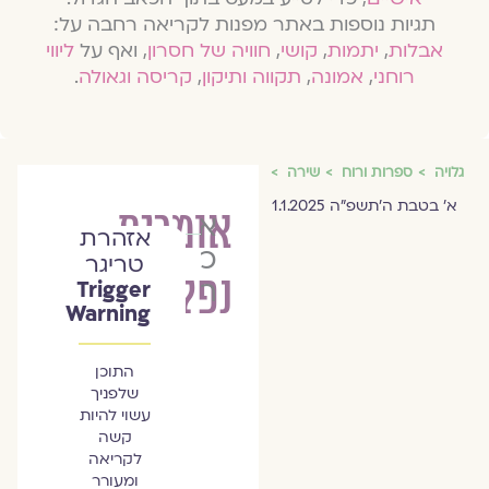
תגיות נוספות באתר מפנות לקריאה רחבה על:
אבלות
,
יתמות
,
קושי
,
חוויה של חסרון
, ואף על
ליווי
רוחני
,
אמונה
,
תקווה ותיקון
,
קריסה וגאולה
.
גלויה
ספרות ורוח
שירה
א׳ בטבת ה׳תשפ״ה 1.1.2025
אומרים,
אורית
אזהרת
כרמל
טריגר
נפלו
רפאלי
Trigger
Warning
התוכן
שלפניך
עשוי להיות
קשה
לקריאה
ומעורר