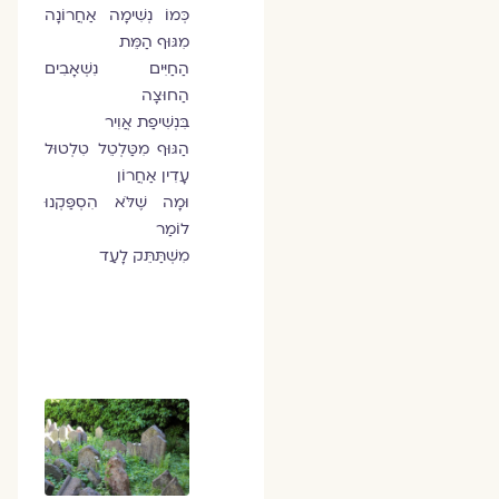
כְּמוֹ נְשִׁימָה אַחֲרוֹנָה
מִגּוּף הַמֵּת
הַחַיִּים נִשְׁאָבִים
הַחוּצָה
בִּנְשִׁיפַת אֲוִיר
הַגּוּף מִטַּלְטֵל טִלְטוּל
עָדִין אַחֲרוֹן
וּמָה שֶׁלֹּא הִסְפַּקְנוּ
לוֹמַר
מִשְׁתַּתֵּק לָעַד