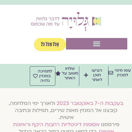
וג
וכן
תפריט
הַכֹּל מִכֹּל כֹּל
שלחו
שו מינוי
הציעו
לתמיכה
משוב על
למגזין
תוכן
במגזין
האתר
לאתר
גלויה
בעקבות ה-7 באוקטובר 2023
ולאורך ימי המלחמה,
קיבצנו אל המגזין מאות שירים, תפילות וכתיבה
אישית.
פירסמנו
אסופות דיגיטליות רחבות היקף
ו
ראיונות
אישיים
, כדי לסייע במעט בתוך הכאב הגדול.