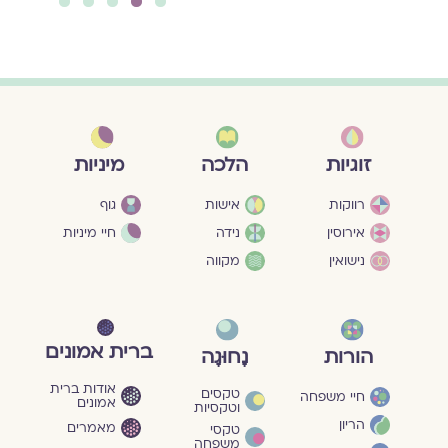
5
4
3
2
1
מיניות
זוגיות
הלכה
גוף
רווקות
אישות
חיי מיניות
אירוסין
נידה
נישואין
מקווה
ברית אמונים
הורות
נָחוּגָה
אודות ברית
טקסים
חיי משפחה
אמונים
וטקסיות
הריון
מאמרים
טקסי
משפחה