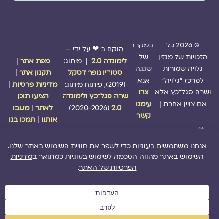
© 2026 כל
במקרה
הוקם ב ❤ על ידי –
הזכויות של מגזין
של
לימונדה 2.0
| מיתוג:
מפת אתר
|
גלויה שמורות
שגגה
סטודיו נופר דסקל
תקנון אתר
|
למרכז "גלויה"
אנא
(2019), פיתוח מיתוג:
מדיניות פרטיות
|
ושרה סגל־כץ אלא
צרו
שרה סגל־כץ
ו
לימונדה
הציעו תוכן
אם צויין אחרת |
עימנו
2.0
(2020-2026)
לאתר
|
משבו
קשר
אותנו
|
תמכו בנו