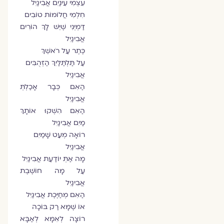
עִצְמִי עֵינַיִם אֲבִיגַיִל
חִלְמִי חֲלוֹמוֹת טוֹבִים
דַּמְיְנִי שֶׁיֵּשׁ לָךְ הוֹרִים
אֲבִיגַיִל
כֶּתֶר עַל רֹאשֵׁךְ
עַל תַּלְתַּלַּיִךְ הַזְּהֻבִּים
אֲבִיגַיִל
הַאִם כְּבָר אָכַלְתְּ
אֲבִיגַיִל
הַאִם הִשְׁקוּ אוֹתָךְ
מַיִם אֲבִיגַיִל
רוֹאָה מְעַט שָׁמַיִם
אֲבִיגַיִל
מָה אַתְּ יוֹדַעַת אֲבִיגַיִל
עַל מָה חוֹשֶׁבֶת
אֲבִיגַיִל
הַאִם מְחַיֶּכֶת אֲבִיגַיִל
אוֹ שֶׁמָּא רַק בּוֹכָה
רוֹצָה לְאִמָּא לְאַבָּא