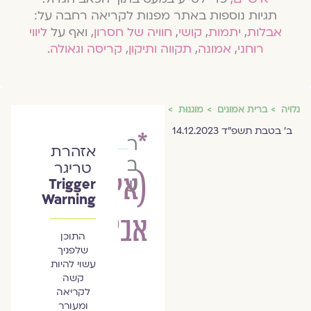
תגיות נוספות באתר מפנות לקריאה רחבה על:
אבלות
,
יתמות
,
קושי
,
חוויה של חסרון
, ואף על
ליווי
רוחני
,
אמונה
,
תקווה ותיקון
,
קריסה וגאולה
.
גלויה
ברית אמונים
מוגנוּת
ב׳ בטבת תשפ״ד 14.12.2023
*
רונית
אזהרת
בכר
טריגר
(איפה
שחר
Trigger
Warning
אביגיל)
התוכן
שלפניך
עשוי להיות
קשה
לקריאה
ומעורר