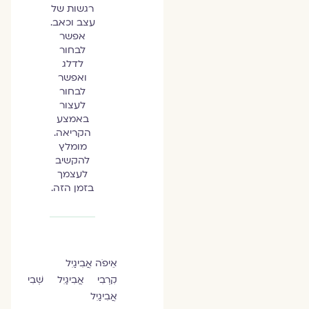
רגשות של
עצב וכאב.
אפשר
לבחור
לדלג
ואפשר
לבחור
לעצור
באמצע
הקריאה.
מומלץ
להקשיב
לעצמך
בזמן הזה.
אֵיפֹה אֲבִיגַיִל
קִרְבִי אֲבִיגַיִל שְׁבִי
אֲבִיגַיִל