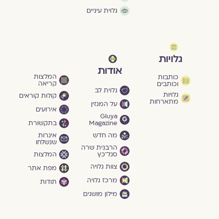
גלוית עיניים
גלויות
אודות
המלצות
כותבות
קריאה
וכותבים
גלוית לב
גלויות
קולות קוראים
מתארחות
על המגזין
אירועים
Gluya
Magazine
בתקשורת
מה חדש
איגרות
שנשלחו
הרבנית שרה
סגל־כץ
המלצות
צוות גלויה
מפת אתר
מרכז גלויה
תודות
מילון מושגים