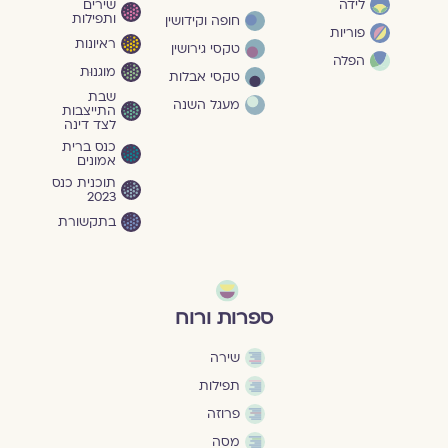
שירים
לידה
ותפילות
חופה וקידושין
פוריות
ראיונות
טקסי גירושין
הפלה
מוגנוּת
טקסי אבלות
שבת
מעגל השנה
התייצבות
לצד דינה
כנס ברית
אמונים
תוכנית כנס
2023
בתקשורת
ספרות ורוח
שירה
תפילות
פרוזה
מסה