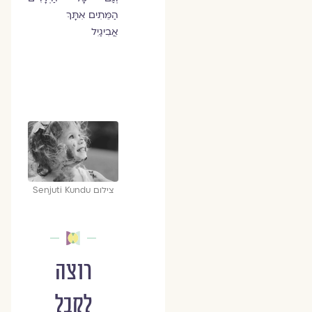
הַמֵּתִים אִתָּךְ
אֲבִיגַיִל
צילום Senjuti Kundu
רוצה
לקבל