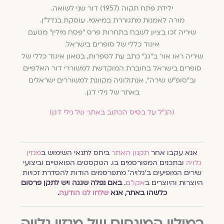
ילידת פתח תקוה (1957) דור שני לשואה.
מורה לאמנות מתגוררת במיאמי. עוסקת בנדל"ן.
שיריה זכו בציון לשבח בתחרות פרס "פסח מילין" מטעם
איגוד כללי של סופרים בישראל.
שיריה ראו אור ב"גג" כתב עת לספרות, בטאון איגוד כללי של
סופרים בישראל בחוברת המוקדשת למשוררי דור האלפיים
וב"סופ"ש שירה", אנתולוגיה מקוונת למשוררים ישראלים
באתר של נילי דגן.
(הנ״ל על בסיס הכתוב באתר של נילי דגן)
אנא עקבו אחר
תקנון האתר
ביחס לתנאי השימוש ב
מגזין
גלויה
ובתכנים המפורסמים בו. הטקסטים הפואטיים וביצועי
שירים המופיעים ב׳גלויה׳ מתפרסמים הודות להסדרת זכויות
היוצרות והיוצרים ב
אקו״ם
.
באם נפלה שגגה ויש לתקן פרסום
כלשהו באתר, אנא
שלחו לנו הודעה
.
במילון המונחים של מגזין גלויה