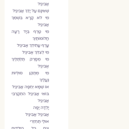
אֲבִיגַיִל
שֶׁאֵינָם עַל יָדֵךְ אֲבִיגַיִל
מִי לֹא קָרָא בִּשְׁמֵךְ
אֲבִיגַיִל
מִי טָרַף בְּיָד רָעָה
חֲלוֹמוֹתַיִךְ
עָרַף עֲתִידֵךְ אֲבִיגַיִל
מִי לְצִדֵּךְ אֲבִיגַיִל
מִי מְסָרֵק תַּלְתַּלַּיִךְ
אֲבִיגַיִל
מִי מְתַקֵּן סוּלְיוֹת
נַעֲלַיִךְ
אוֹ שֶׁמָּא יְחֵפָה אֲבִיגַיִל
בּוֹאִי אֲבִיגַיִל הִתְקָרְבִי
אֲבִיגַיִל
יָלְדָה יָפָה
אֲבִיגַיִל אֲבִיגַיִל
אוּלַי תַּחְזְרִי
וְגַם כָּל הַיְּלָדִים