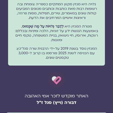
גלויה היא מגזין מקוון המתקיים כספריה צומחת ובה
רשומות רבות מאת כותבות וכותבים מגוונים המביעים
קולות שונים במאמרים, שירים, תפילות, מסות פרוזה,
וראיונות אישיים המרחיבים את הדעת.
מטרת המגזין היא
לְדַבֵּר גְּלוּיוֹת עַל מָה שֶׁכָּמוּס
,
באמצעות הנגשת ידע על זוגיות, הלכה ומיניות ובכללם:
רווקות, אירוסין, חיי נישואין, בניית המשפחה, טקסי חיים
ומוגנוּת.
המגזין נוסד בשנת 2019 על-ידי הרבנית שרה סגל־כץ.
עם הכניסה לשנת 2025 פורסמו בו קרוב ל-3,000
טקסטים שונים.
האתר מוקדש לזכר אמי האהובה
דבורה (וייץ) סגל ז"ל