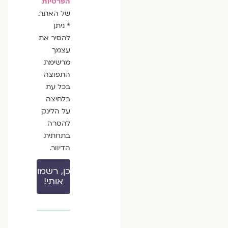
הפרטיות
של האתר.
* ניתן
להסיר את
עצמך
מרשימת
התפוצה
בכל עת
בלחיצה
על הלינק
להסרה
בתחתית
הדיוור.
כן, רשמו
אותי!