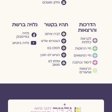
מילון מושגים
הדרכות
תהיו בקשר
גלויה ברשת
והרצאות
גלויה
דברו איתנו
בפייסבוק
לקראת
הצטרפו אלינו
כלולות
גלויה ביוטיוב
תמכו בנו
חיי הרווקות
הציעו לנו תוכן
חיי הנישואים
שלחו לנו
לימוד וכתיבה
משוב
הרצאות
ושיעורים