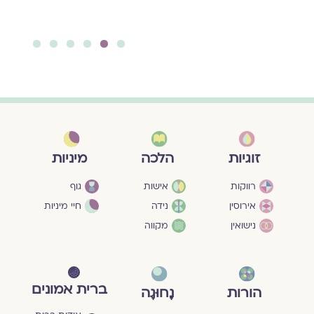
להמשך קריאה ››
6
5
4
3
2
1
מיניות
זוגיות
הלכה
גוף
רווקות
אישות
חיי מיניות
אירוסין
נידה
נישואין
מקווה
ברית אמונים
הורות
נָחוּגָה