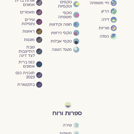
אודות ברית
טקסים
חיי משפחה
אמונים
וטקסיות
הריון
מאמרים
טקסי
משפחה
שירים
לידה
ותפילות
חופה וקידושין
פוריות
ראיונות
טקסי גירושין
הפלה
מוגנוּת
טקסי אבלות
שבת
מעגל השנה
התייצבות
לצד דינה
כנס ברית
אמונים
תוכנית כנס
2023
בתקשורת
ספרות ורוח
שירה
תפילות