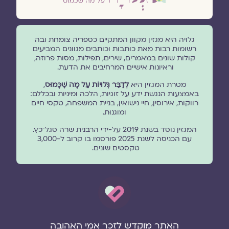
גלויה היא מגזין מקוון המתקיים כספריה צומחת ובה
רשומות רבות מאת כותבות וכותבים מגוונים המביעים
קולות שונים במאמרים, שירים, תפילות, מסות פרוזה,
וראיונות אישיים המרחיבים את הדעת.
מטרת המגזין היא
לְדַבֵּר גְּלוּיוֹת עַל מָה שֶׁכָּמוּס
,
באמצעות הנגשת ידע על זוגיות, הלכה ומיניות ובכללם:
רווקות, אירוסין, חיי נישואין, בניית המשפחה, טקסי חיים
ומוגנוּת.
המגזין נוסד בשנת 2019 על-ידי הרבנית שרה סגל־כץ.
עם הכניסה לשנת 2025 פורסמו בו קרוב ל-3,000
טקסטים שונים.
האתר מוקדש לזכר אמי האהובה