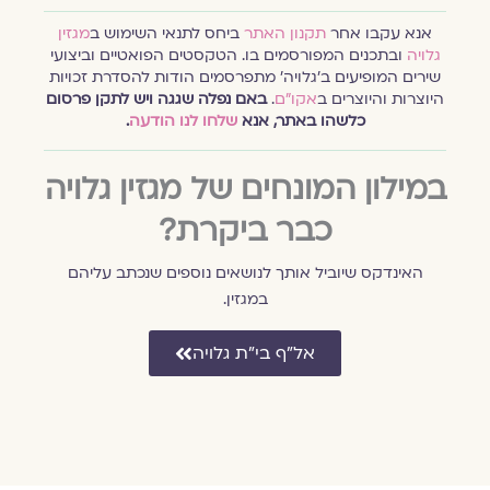
אנא עקבו אחר
תקנון האתר
ביחס לתנאי השימוש ב
מגזין
גלויה
ובתכנים המפורסמים בו. הטקסטים הפואטיים וביצועי
שירים המופיעים ב׳גלויה׳ מתפרסמים הודות להסדרת זכויות
היוצרות והיוצרים ב
אקו״ם
.
באם נפלה שגגה ויש לתקן פרסום
כלשהו באתר, אנא
שלחו לנו הודעה
.
במילון המונחים של מגזין גלויה
כבר ביקרת?
האינדקס שיוביל אותך לנושאים נוספים שנכתב עליהם
במגזין.
אל״ף בי״ת גלויה