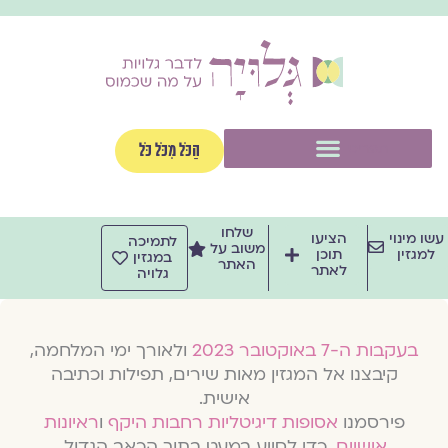
וג
וכן
תפריט
הַכֹּל מִכֹּל כֹּל
שלחו
שו מינוי
הציעו
לתמיכה
משוב על
למגזין
תוכן
במגזין
האתר
לאתר
גלויה
בעקבות ה-7 באוקטובר 2023
ולאורך ימי המלחמה,
קיבצנו אל המגזין מאות שירים, תפילות וכתיבה
אישית.
פירסמנו
אסופות דיגיטליות רחבות היקף
ו
ראיונות
אישיים
, כדי לסייע במעט בתוך הכאב הגדול.