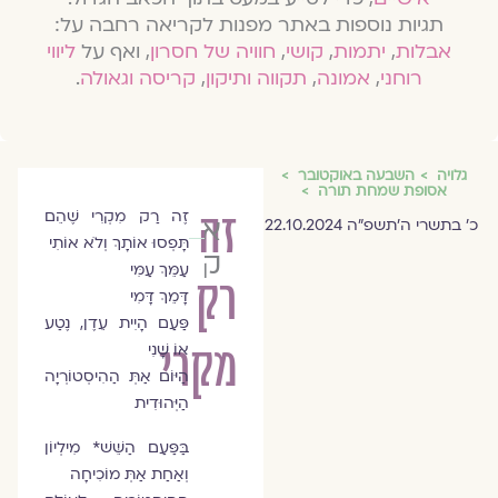
תגיות נוספות באתר מפנות לקריאה רחבה על:
אבלות
,
יתמות
,
קושי
,
חוויה של חסרון
, ואף על
ליווי
רוחני
,
אמונה
,
תקווה ותיקון
,
קריסה וגאולה
.
גלויה
השבעה באוקטובר
אסופת שמחת תורה
זה
זֶה רַק מִקְרִי שֶׁהֵם
אורית
כ׳ בתשרי ה׳תשפ״ה 22.10.2024
תָּפְסוּ אוֹתָךְ וְלֹא אוֹתִי
קלופשטוק
עַמֵּךְ עַמִּי
רק
דָּמֵךְ דָּמִי
פַּעַם הָיִית עֵדֶן, נֶטַע
מקרי
אוֹ שָׁנִי
הַיּוֹם אַתְּ הַהִיסְטוֹרְיָה
הַיְּהוּדִית
בַּפַּעַם הַשֵּׁשׁ* מִילְיוֹן
וְאַחַת אַתְּ מוֹכִיחָה