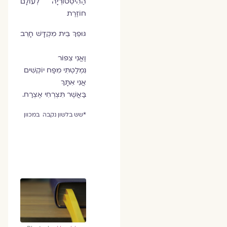
הַהִיסְטוֹרְיָה לְעוֹלָם
חוֹזֶרֶת
גּוּפֵךְ בֵּית מִקְדָּשׁ חָרֵב
וַאֲנִי צִפּוֹר
נִמְלַטְתִּי מִפַּח יוֹקְשִׁים
אֲנִי אִתָּךְ
בַּאֲשֶׁר תִּצְרְחִי אֶצְרַח.
*שש בלשון נקבה במכוון