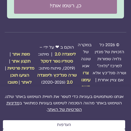
כן, רשמו אותי!
© 2026 כל
במקרה
הוקם ב ❤ על ידי –
הזכויות של מגזין
של
לימונדה 2.0
| מיתוג:
מפת אתר
|
גלויה שמורות
שגגה
סטודיו נופר דסקל
תקנון אתר
|
למרכז "גלויה"
אנא
(2019), פיתוח מיתוג:
מדיניות פרטיות
|
ושרה סגל־כץ אלא
צרו
שרה סגל־כץ
ו
לימונדה
הציעו תוכן
אם צויין אחרת |
עימנו
2.0
(2020-2026)
לאתר
|
משבו
קשר
אותנו
|
תמכו בנו