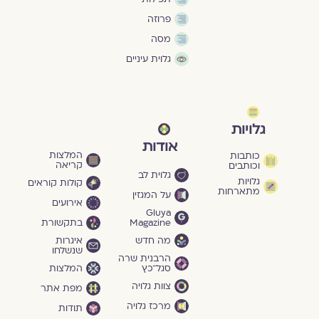
פרוזה
מסה
גלוית עיניים
גלויות
אודות
המלצות
כותבות
קריאה
וכותבים
גלוית לב
גלויות
קולות קוראים
מתארחות
על המגזין
אירועים
Gluya
Magazine
בתקשורת
מה חדש
איגרות
שנשלחו
הרבנית שרה
סגל־כץ
המלצות
צוות גלויה
מפת אתר
מרכז גלויה
תודות