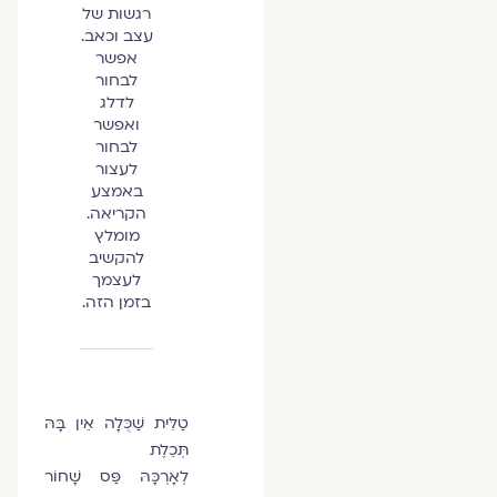
רגשות של
עצב וכאב.
אפשר
לבחור
לדלג
ואפשר
לבחור
לעצור
באמצע
הקריאה.
מומלץ
להקשיב
לעצמך
בזמן הזה.
טַלִּית שַׁכֻּלָה אֵין בָּהּ
תְּכֵלֶת
לְאָרְכָּהּ פַּס שָׁחוֹר