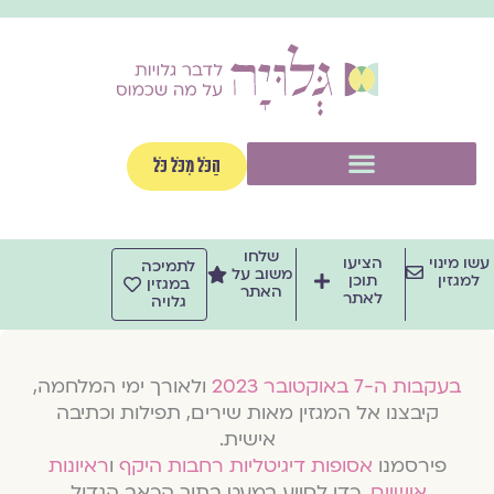
וג
וכן
תפריט
הַכֹּל מִכֹּל כֹּל
שלחו
שו מינוי
הציעו
לתמיכה
משוב על
למגזין
תוכן
במגזין
האתר
לאתר
גלויה
בעקבות ה-7 באוקטובר 2023
ולאורך ימי המלחמה,
קיבצנו אל המגזין מאות שירים, תפילות וכתיבה
אישית.
פירסמנו
אסופות דיגיטליות רחבות היקף
ו
ראיונות
אישיים
, כדי לסייע במעט בתוך הכאב הגדול.