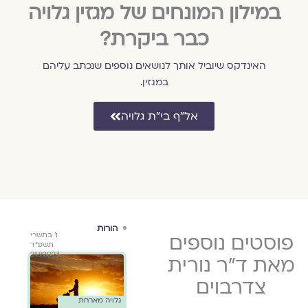
במילון המונחים של מגזין גלויה
כבר ביקרת?
האינדקס שיוביל אותך לנושאים נוספים שנכתב עליהם
במגזין.
אל״ף בי״ת גלויה
הורות
הורות
גוף
כ״ד באדר
פוסטים נוספים
כ״ד באדר
ו׳ בתשרי
גלוי
תשפ״ג
תשפ״ג
תשפ״ד
דרבוים
נורי
21.9.2023
17.3.2023
17.3.2023
מאת ד״ר נורית
נוחות
נש
צדרבוים
גלויה מארחת
גלויה מארחת
//