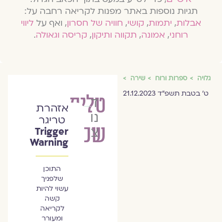
תגיות נוספות באתר מפנות לקריאה רחבה על:
אבלות
,
יתמות
,
קושי
,
חוויה של חסרון
, ואף על
ליווי
רוחני
,
אמונה
,
תקווה ותיקון
,
קריסה וגאולה
.
גלויה
ספרות ורוח
שירה
ט׳ בטבת תשפ״ד 21.12.2023
טלית
ד״ר
אזהרת
נורית
טריגר
שכולה
צדרבוים
Trigger
Warning
התוכן
שלפניך
עשוי להיות
קשה
לקריאה
ומעורר