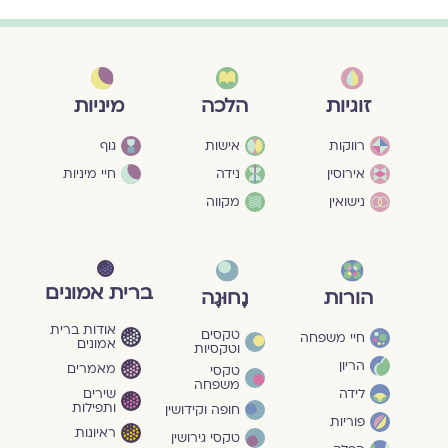
מיניות
זוגיות
הלכה
גוף
רווקות
אישות
חיי מיניות
אירוסין
נידה
נישואין
מקווה
ברית אמונים
הורות
נָחוּגָה
אודות ברית
טקסים
חיי משפחה
אמונים
וטקסיות
הריון
מאמרים
טקסי
משפחה
שירים
לידה
ותפילות
חופה וקידושין
פוריות
ראיונות
טקסי גירושין