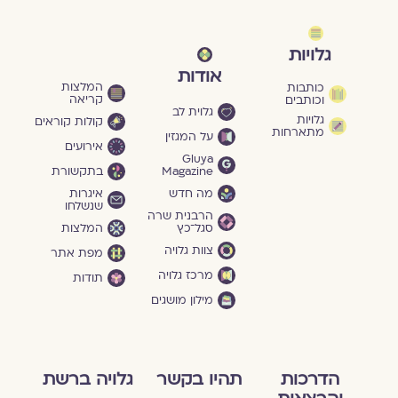
גלויות
אודות
המלצות
כותבות
קריאה
וכותבים
גלוית לב
גלויות
קולות קוראים
מתארחות
על המגזין
אירועים
Gluya
Magazine
בתקשורת
מה חדש
איגרות
שנשלחו
הרבנית שרה
סגל־כץ
המלצות
צוות גלויה
מפת אתר
מרכז גלויה
תודות
מילון מושגים
הדרכות
תהיו בקשר
גלויה ברשת