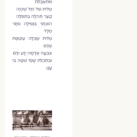
מִתְאַבֶּלֶת
טַלִּית שֶׁל חַיָל שֶׁהָיָה
קָצַר תְּהִלָּה בִּתְפִלָּה
הוּכְתַר בִּנְפִילָה נוֹתָּר
חָלָל
טַלִּית שַׁכֻּלָה עוֹטֶפֶת
אָדָם
צִבְעָהּ אֲדָמָה יֶזָע ודָּם
וּבִתְּכֵלֶת שָׁמַי שִׁטָּה בִּי
עָנָן