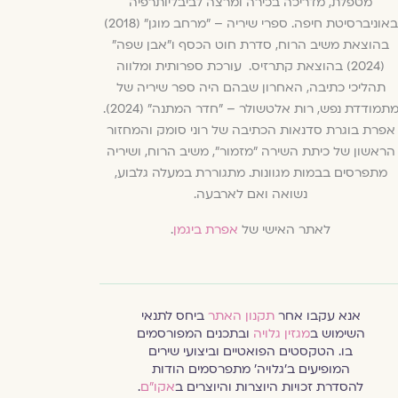
מטפלת, מדריכה בכירה ומרצה לביבליותרפיה
באוניברסיטת חיפה. ספרי שיריה – "מרחב מוגן" (2018)
בהוצאת משיב הרוח, סדרת חוט הכסף ו"אבן שפה"
(2024) בהוצאת קתרזיס. עורכת ספרותית ומלווה
תהליכי כתיבה, האחרון שבהם היה ספר שיריה של
מתמודדת נפש, רות אלטשולר – "חדר המתנה" (2024).
אפרת בוגרת סדנאות הכתיבה של רוני סומק והמחזור
הראשון של כיתת השירה "מזמור", משיב הרוח, ושיריה
מתפרסים בבמות מגוונות. מתגוררת במעלה גלבוע,
נשואה ואם לארבעה.
לאתר האישי של
אפרת ביגמן
.
אנא עקבו אחר
תקנון האתר
ביחס לתנאי
השימוש ב
מגזין גלויה
ובתכנים המפורסמים
בו. הטקסטים הפואטיים וביצועי שירים
המופיעים ב׳גלויה׳ מתפרסמים הודות
להסדרת זכויות היוצרות והיוצרים ב
אקו״ם
.