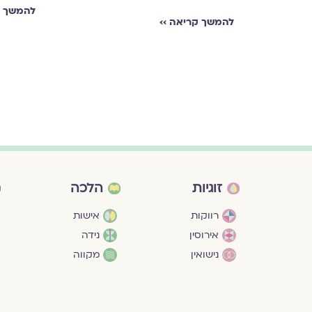
להמשך ק
להמשך קריאה ››
זוגיות
הלכה
רווקות
אישות
אירוסין
נידה
נישואין
מקווה