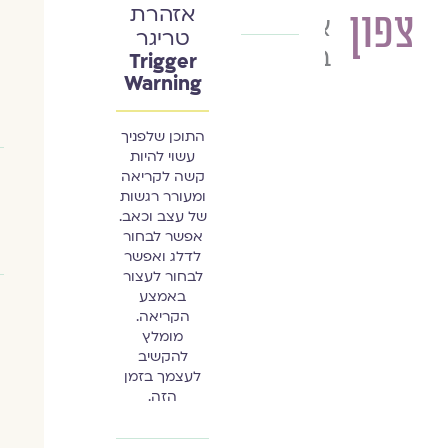
אזהרת
צפון
אפרת
טריגר
ביגמן
Trigger
Warning
התוכן שלפניך
עשוי להיות
קשה לקריאה
ומעורר רגשות
של עצב וכאב.
אפשר לבחור
לדלג ואפשר
לבחור לעצור
באמצע
הקריאה.
מומלץ
להקשיב
לעצמך בזמן
הזה.