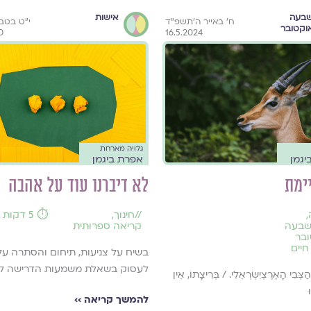
בעה
אישות
ח׳ באייר ה׳תשפ״ד
י"ט בטב
וקטובר
0
16.5.2024
גלויה מארחת
יגמן
אפרת ביגמן
ימת
לא דיברנו עוד על אהבה
,
//
חינוך
,
⏱️ 5 דקות קריאה
שבעה
קריאה ספרותית
בר
חיים
בשיח על צניעות, תיחום והסתרה עלי
לעסוק בשאלת משמעות הדרישה לה
ַצְּבִי הָאֶרֶצְיִשְׂרְאֵלִי. / בְּרִיצָתוֹ, אֵין
ּ
להמשך קריאה ››