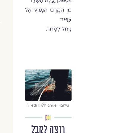
בְּסִפּוּק יַעֲלֶה הַשָּׁלָל
מִן הַקֶּרֶס הַנָּעוּץ אֶל
צַוָּאר.
נְיַחֵל לְמָחָר.
צילום: Fredrik Öhlander
רוצה לקבל