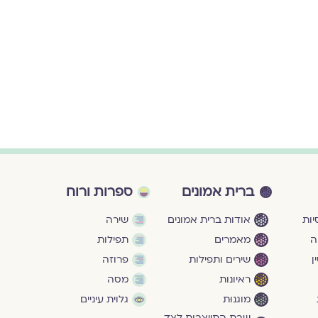
הָעוֹלָם הַזֶּה מִנֹּ
מֻנָּח עַל גָּז,
להמשך קריאה ›
ברית אמונים
ספרות ורוח
ות
אודות ברית אמונים
שירה
ה
מאמרים
תפילות
ן
שירים ותפילות
פרוזה
ראיונות
מסה
מוגנוּת
גלוית עיניים
שבת התייצבות לצד