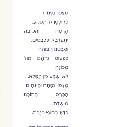
מִצָּפוֹן נִפָּתַח
כְּרוֹכְסָן לְהִתְפַּקֵּעַ.
הָרָעָה וְהַטּוֹבָה
יִתְעַרְבְּלוּ כִּכְבָסִים,
וּמַבָּטֵנוּ הַבּוֹהֶה
כְּפָעוֹט נִדְהָם מוּל
מְכוֹנָה
לֹא יִשְׂבַּע מִן הַפֶּלֶא.
מִצָּפוֹן נִפָּתַח וּבֵינְתַיִם
הַכֶּרֶס בְּתוֹכֵנוּ
מוֹשֶׁלֶת.
כְּדַיָּג בְּחוֹפֵי כִּנֶּרֶת,