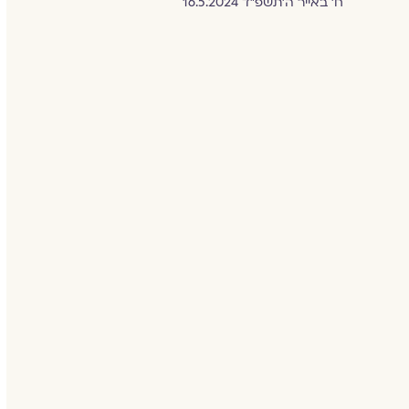
ח׳ באייר ה׳תשפ״ד 16.5.2024