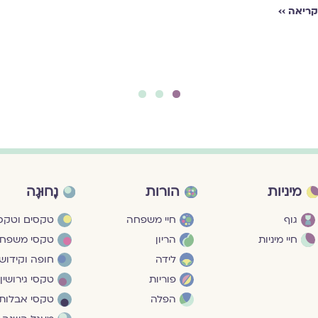
ריאה ››
3
2
1
מיניות
הורות
נָחוּגָה
גוף
חיי משפחה
טקסים וטקסי
חיי מיניות
הריון
טקסי משפח
לידה
חופה וקידושי
פוריות
טקסי גירושין
הפלה
טקסי אבלות