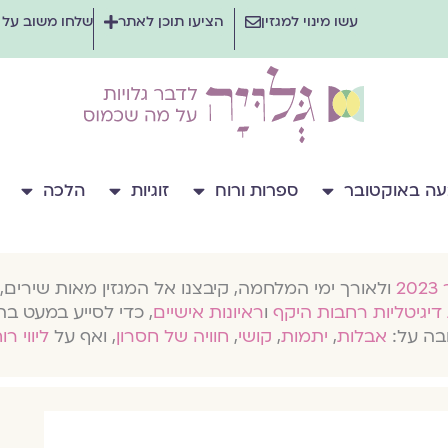
עשו מינוי למגזין
הציעו תוכן לאתר
שלחו משוב על
ה באוקטובר
ספרות ורוח
זוגיות
הלכה
ולאורך ימי המלחמה, קיבצנו אל המגזין מאות שירים, 
דיגיטליות רחבות היקף
ו
ראיונות אישיים
, כדי לסייע במעט בת
בה על:
אבלות
,
יתמות
,
קושי
,
חוויה של חסרון
, ואף על
ליווי רו