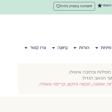
 האתר
לתמיכה במגזין גלויה
מיניות
הורות
נָחוּגָה
צרו קשר
תפילות וכתיבה אישית.
וך הכאב הגדול.
חני
,
אמונה
,
תקווה ותיקון
,
קריסה וגאולה
.