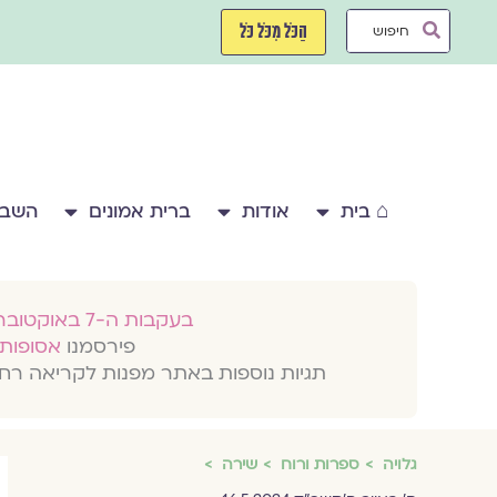
ילוג
Search
תוכן
הַכֹּל מִכֹּל כֹּל
...
⌂ בית
אודות
ברית אמונים
השבע
בעקבות ה-7 באוקטובר 2023
פירסמנו
אסופות 
תגיות נוספות באתר מפנות לקריאה רח
גלויה
ספרות ורוח
שירה