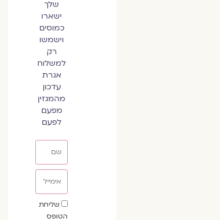
שלך
ישארו
כמוסים
וישמשו
רק
למשלוח
אגרת
עדכון
מהמגזין
מפעם
לפעם
שם
אימייל
שדה
שליחת
הסכמה
הטופס