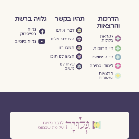
הדרכות
תהיו בקשר
גלויה ברשת
והרצאות
גלויה
דברו איתנו
בפייסבוק
לקראת
הצטרפו אלינו
כלולות
גלויה ביוטיוב
תמכו בנו
חיי הרווקות
הציעו לנו תוכן
חיי הנישואים
שלחו לנו
לימוד וכתיבה
משוב
הרצאות
ושיעורים