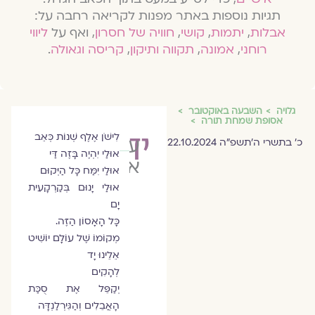
תגיות נוספות באתר מפנות לקריאה רחבה על:
אבלות
,
יתמות
,
קושי
,
חוויה של חסרון
, ואף על
ליווי
רוחני
,
אמונה
,
תקווה ותיקון
,
קריסה וגאולה
.
גלויה
השבעה באוקטובר
אסופת שמחת תורה
יד
לִישֹׁן אֶלֶף שְׁנוֹת כְּאֵב
עומר
כ׳ בתשרי ה׳תשפ״ה 22.10.2024
אוּלַי יִהְיֶה בָּזֶה דַּי
ארבל
אוּלַי יִמַּח כָּל הַיְּקוּם
אוּלַי יָנוּם בְּקַרְקָעִית
יָם
כָּל הָאָסוֹן הַזֶּה.
מְקוֹמוֹ שֶׁל עוֹלָם יוֹשִׁיט
אֵלֵינוּ יָד
לְהָקִים
יְקַפֵּל אֶת סֻכַּת
הָאֲבֵלִים וְהַגִּירְלַנְדָּה