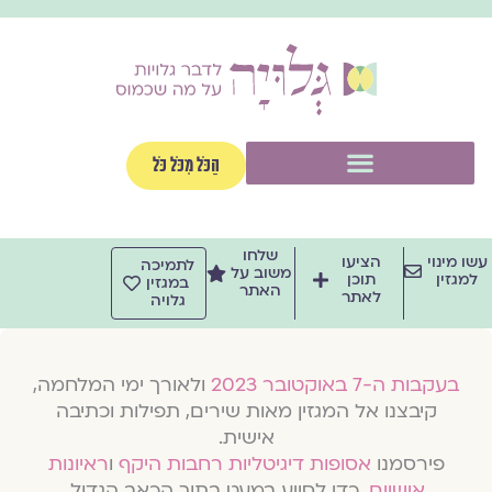
וג
וכן
תפריט
הַכֹּל מִכֹּל כֹּל
שלחו
שו מינוי
הציעו
לתמיכה
משוב על
למגזין
תוכן
במגזין
האתר
לאתר
גלויה
בעקבות ה-7 באוקטובר 2023
ולאורך ימי המלחמה,
קיבצנו אל המגזין מאות שירים, תפילות וכתיבה
אישית.
פירסמנו
אסופות דיגיטליות רחבות היקף
ו
ראיונות
אישיים
, כדי לסייע במעט בתוך הכאב הגדול.