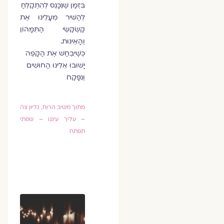
בִּזְמַן שֶׁנִּכָּנֵס לְהִתְקַלֵּחַ
לְהַשִּׁיר מֵעָלֵינוּ אֶת
קַשְׂקַשֵּׂי הַתִּמָּהוֹן
וְהָאֵינוּת.
כְּשֶׁיִּבְחַשׁ אֶת הַקָּפֶה
יָשׁוּבוּ אֵלֵינוּ הַחוּשִׁים
וְנִפָּקַח
מתוך משיב הרוח, גליון צה
– עליך עיננו – שפתי
תפתח