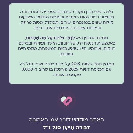
גלויה היא מגזין מקוון המתקיים כספריה צומחת ובה
רשומות רבות מאת כותבות וכותבים מגוונים המביעים
קולות שונים במאמרים, שירים, תפילות, מסות פרוזה,
וראיונות אישיים המרחיבים את הדעת.
מטרת המגזין היא
לְדַבֵּר גְּלוּיוֹת עַל מָה שֶׁכָּמוּס
,
באמצעות הנגשת ידע על זוגיות, הלכה ומיניות ובכללם:
רווקות, אירוסין, חיי נישואין, בניית המשפחה, טקסי חיים
ומוגנוּת.
המגזין נוסד בשנת 2019 על-ידי הרבנית שרה סגל־כץ.
עם הכניסה לשנת 2025 פורסמו בו קרוב ל-3,000
טקסטים שונים.
האתר מוקדש לזכר אמי האהובה
דבורה (וייץ) סגל ז"ל