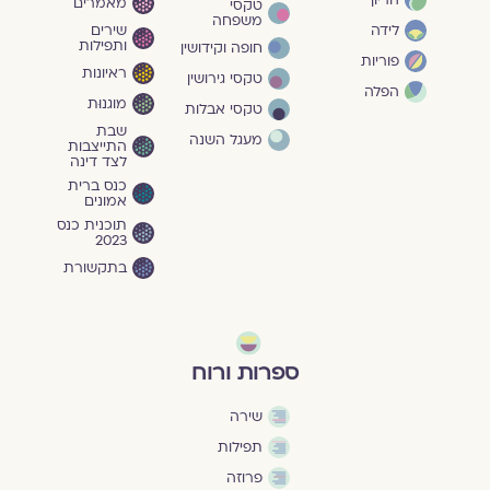
הריון
מאמרים
טקסי
משפחה
שירים
לידה
ותפילות
חופה וקידושין
פוריות
ראיונות
טקסי גירושין
הפלה
מוגנוּת
טקסי אבלות
שבת
מעגל השנה
התייצבות
לצד דינה
כנס ברית
אמונים
תוכנית כנס
2023
בתקשורת
ספרות ורוח
שירה
תפילות
פרוזה