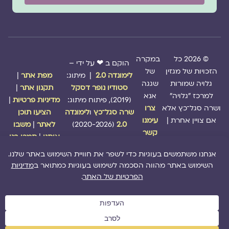
© 2026 כל
במקרה
הוקם ב ❤ על ידי –
הזכויות של מגזין
של
לימונדה 2.0
| מיתוג:
מפת אתר
|
גלויה שמורות
שגגה
סטודיו נופר דסקל
תקנון אתר
|
למרכז "גלויה"
אנא
(2019), פיתוח מיתוג:
מדיניות פרטיות
|
ושרה סגל־כץ אלא
צרו
שרה סגל־כץ
ו
לימונדה
הציעו תוכן
אם צויין אחרת |
עימנו
2.0
(2020-2026)
לאתר
|
משבו
קשר
אותנו
|
תמכו בנו