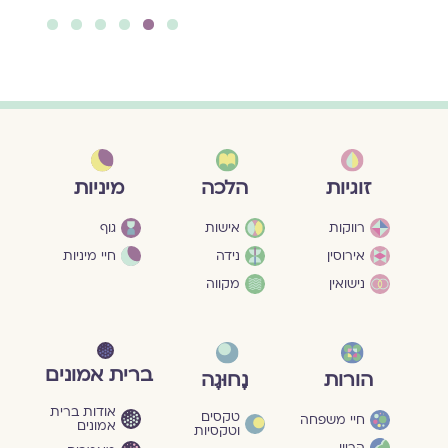
6
5
4
3
2
1
מיניות
זוגיות
הלכה
גוף
רווקות
אישות
חיי מיניות
אירוסין
נידה
נישואין
מקווה
ברית אמונים
הורות
נָחוּגָה
אודות ברית
טקסים
חיי משפחה
אמונים
וטקסיות