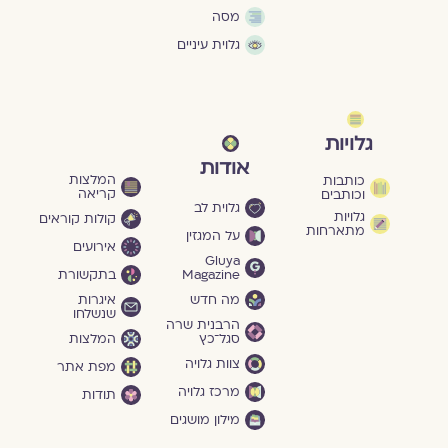
מסה
גלוית עיניים
גלויות
אודות
המלצות
כותבות
קריאה
וכותבים
גלוית לב
גלויות
קולות קוראים
מתארחות
על המגזין
אירועים
Gluya
Magazine
בתקשורת
מה חדש
איגרות
שנשלחו
הרבנית שרה
סגל־כץ
המלצות
צוות גלויה
מפת אתר
מרכז גלויה
תודות
מילון מושגים