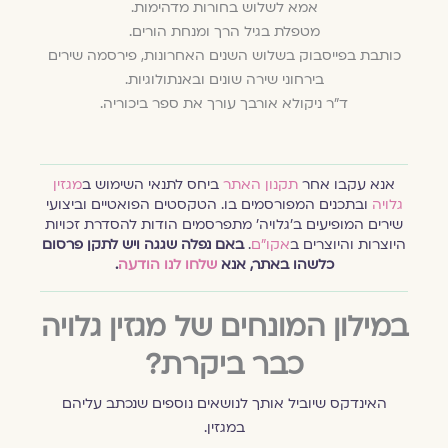
אמא לשלוש בחורות מדהימות.
מטפלת בגיל הרך ומנחת הורים.
כותבת בפייסבוק בשלוש השנים האחרונות, פירסמה שירים
בירחוני שירה שונים ובאנתולוגיות.
ד"ר ניקולא אורבך עורך את ספר ביכוריה.
אנא עקבו אחר
תקנון האתר
ביחס לתנאי השימוש ב
מגזין
גלויה
ובתכנים המפורסמים בו. הטקסטים הפואטיים וביצועי
שירים המופיעים ב׳גלויה׳ מתפרסמים הודות להסדרת זכויות
היוצרות והיוצרים ב
אקו״ם
.
באם נפלה שגגה ויש לתקן פרסום
כלשהו באתר, אנא
שלחו לנו הודעה
.
במילון המונחים של מגזין גלויה
כבר ביקרת?
האינדקס שיוביל אותך לנושאים נוספים שנכתב עליהם
במגזין.