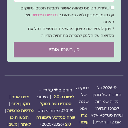
שדה
שליחת הטופס מהווה אישור לקבלת תכנים שיווקיים
הסכמה
ועדכונים ממגזין גלויה בהתאם ל
מדיניות פרטיות
של
האתר.
* ניתן להסיר את עצמך מרשימת התפוצה בכל עת
בלחיצה על הלינק להסרה בתחתית הדיוור.
כן, רשמו אותי!
© 2026 כל
במקרה
הוקם ב ❤ על ידי –
הזכויות של מגזין
של
לימונדה 2.0
| מיתוג:
מפת אתר
|
גלויה שמורות
שגגה
סטודיו נופר דסקל
תקנון אתר
|
למרכז "גלויה"
אנא
(2019), פיתוח מיתוג:
מדיניות פרטיות
|
ושרה סגל־כץ אלא
צרו
שרה סגל־כץ
ו
לימונדה
הציעו תוכן
אם צויין אחרת |
עימנו
2.0
(2020-2026)
לאתר
|
משבו