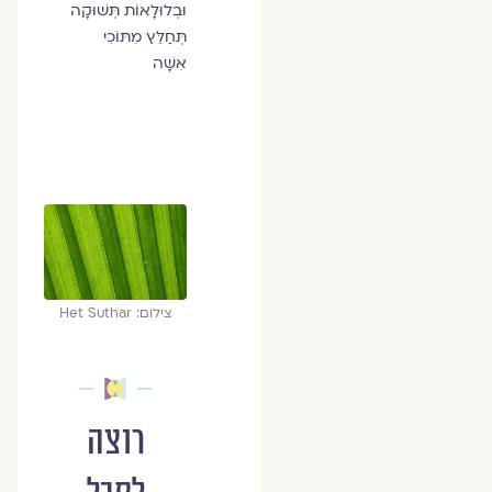
וּבְלוּלָאוֹת תְּשׁוּקָה
תְּחַלֵּץ מִתּוֹכִי
אִשָּׁה
צילום: Het Suthar
רוצה