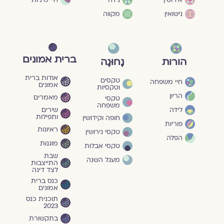
נישואין
מקווה
ברית אמונים
הורות
נָחוּגָה
אודות ברית
טקסים
חיי משפחה
אמונים
וטקסיות
הריון
מאמרים
טקסי
משפחה
שירים
לידה
ותפילות
חופה וקידושין
פוריות
ראיונות
טקסי גירושין
הפלה
מוגנוּת
טקסי אבלות
שבת
מעגל השנה
התייצבות
לצד דינה
כנס ברית
אמונים
תוכנית כנס
2023
בתקשורת