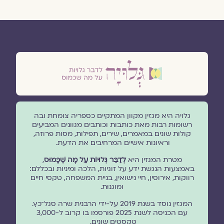
גלויה היא מגזין מקוון המתקיים כספריה צומחת ובה
רשומות רבות מאת כותבות וכותבים מגוונים המביעים
קולות שונים במאמרים, שירים, תפילות, מסות פרוזה,
וראיונות אישיים המרחיבים את הדעת.
מטרת המגזין היא
לְדַבֵּר גְּלוּיוֹת עַל מָה שֶׁכָּמוּס
,
באמצעות הנגשת ידע על זוגיות, הלכה ומיניות ובכללם:
רווקות, אירוסין, חיי נישואין, בניית המשפחה, טקסי חיים
ומוגנוּת.
המגזין נוסד בשנת 2019 על-ידי הרבנית שרה סגל־כץ.
עם הכניסה לשנת 2025 פורסמו בו קרוב ל-3,000
טקסטים שונים.