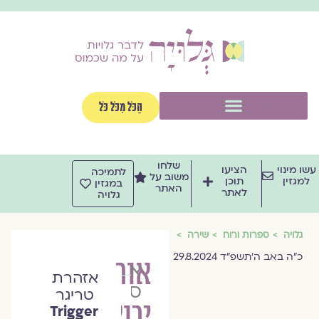
וג
וכן
תפריט
הַכֹּל מִכֹּל כֹּל
שלחו
שו מינוי
הציעו
לתמיכה
משוב על
למגזין
תוכן
במגזין
האתר
לאתר
גלויה
גלויה
ספרות ורוח
שירה
כ״ה באב ה׳תשפ״ד 29.8.2024
אור
אורית
אזהרת
סרן
טריגר
ירוק
Trigger