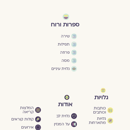
ספרות ורוח
שירה
תפילות
פרוזה
מסה
גלוית עיניים
גלויות
אודות
המלצות
כותבות
קריאה
וכותבים
גלוית לב
גלויות
קולות קוראים
מתארחות
על המגזין
אירועים