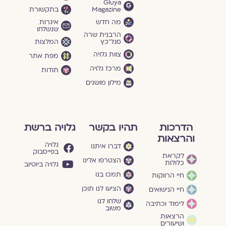
Gluya
Magazine
בתקשורת
מה חדש
איגרות
שנשלחו
הרבנית שרה
סגל־כץ
המלצות
צוות גלויה
מפת אתר
מרכז גלויה
תודות
מילון מושגים
הדרכות
תהיו בקשר
גלויה ברשת
והרצאות
גלויה
דברו איתנו
בפייסבוק
לקראת
הצטרפו אלינו
כלולות
גלויה ביוטיוב
תמכו בנו
חיי הרווקות
הציעו לנו תוכן
חיי הנישואים
שלחו לנו
לימוד וכתיבה
משוב
הרצאות
ושיעורים