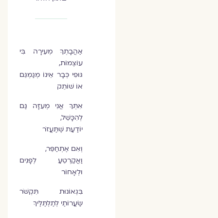
אַהֲבָתְךָ מְעִירָה בִּי
עוֹצְמוֹת,
גּוּפִי כְּבָר אֵינוֹ מְגַמְגֵּם
אוֹ שׁוֹתֵק
אִתְּךָ אֲנִי מְעִזָּה גַּם
לְהִכָּשֵׁל,
יוֹדַעַת שֶׁתַּעֲזֹר
וְאִם אֶתְחַפֵּר,
וַאֲקַרְטֵעַ לְפָנִים
וּלְאָחוֹר
בִּגְאוֹנוּת תִּקְשֹׁר
שַׂעֲרוֹתַי לְתַלְתַּלֶּיךָ