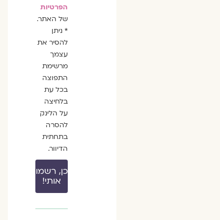
הפרטיות
של האתר.
* ניתן
להסיר את
עצמך
מרשימת
התפוצה
בכל עת
בלחיצה
על הלינק
להסרה
בתחתית
הדיוור.
כן, רשמו
אותי!