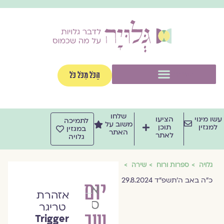
וג
וכן
תפריט
הַכֹּל מִכֹּל כֹּל
שלחו
שו מינוי
הציעו
לתמיכה
משוב על
למגזין
תוכן
במגזין
האתר
לאתר
גלויה
גלויה
ספרות ורוח
שירה
כ״ה באב ה׳תשפ״ד 29.8.2024
יום
אורית
אזהרת
סרן
טריגר
שכזה
Trigger