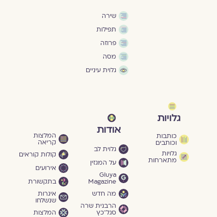
שירה
תפילות
פרוזה
מסה
גלוית עיניים
גלויות
אודות
המלצות
כותבות
קריאה
וכותבים
גלוית לב
גלויות
קולות קוראים
מתארחות
על המגזין
אירועים
Gluya
Magazine
בתקשורת
מה חדש
איגרות
שנשלחו
הרבנית שרה
סגל־כץ
המלצות