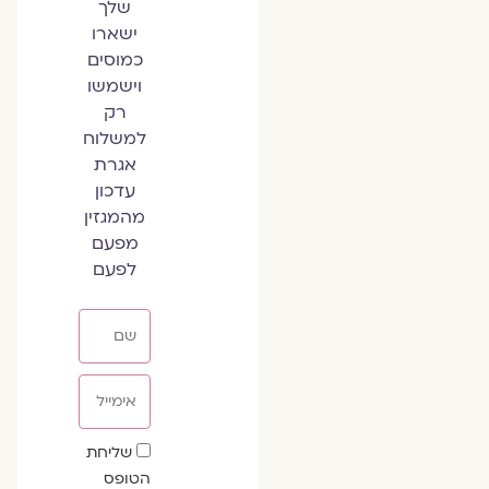
שלך
ישארו
כמוסים
וישמשו
רק
למשלוח
אגרת
עדכון
מהמגזין
מפעם
לפעם
שם
אימייל
שדה
שליחת
הסכמה
הטופס