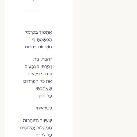
אֶתְמוֹל בַּכַּרְמֶל
הִפְשַׁטְתָּ בִּי
חֲשָׁשׁוֹת בְּרַכּוּת
זָהַבְתִּי בְּךָ,
וְצִיַּרְתִּי בִּצְבָעִים
וּבְנִגּוּנִי פְּלָאִים
אֶת כֹּל הַפְּרָחִים
שֶׁאָהַבְתִּי
עַל גּוּפְךָ
כְּשֶׁרָאִיתִי
שֶׁעֵינֶיךָ הַזּוֹהֲרוֹת
מְגַלְגְּלוֹת יַהֲלוֹמִים
עַל לְחַיֶּיךָ