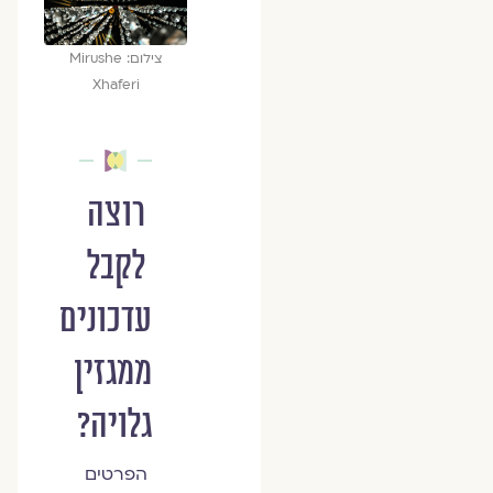
צילום: Mirushe
Xhaferi
רוצה
לקבל
עדכונים
ממגזין
גלויה?
הפרטים