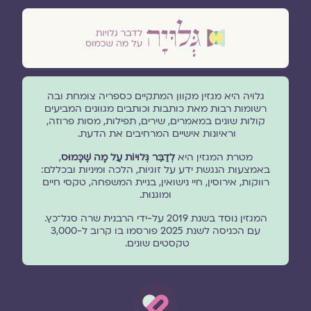
גלויה היא מגזין מקוון המתקיים כספריה צומחת ובה
רשומות רבות מאת כותבות וכותבים מגוונים המביעים
קולות שונים במאמרים, שירים, תפילות, מסות פרוזה,
וראיונות אישיים המרחיבים את הדעת.
מטרת המגזין היא
לְדַבֵּר גְּלוּיוֹת עַל מָה שֶׁכָּמוּס
,
באמצעות הנגשת ידע על זוגיות, הלכה ומיניות ובכללם:
רווקות, אירוסין, חיי נישואין, בניית המשפחה, טקסי חיים
ומוגנוּת.
המגזין נוסד בשנת 2019 על-ידי הרבנית שרה סגל־כץ.
עם הכניסה לשנת 2025 פורסמו בו קרוב ל-3,000
טקסטים שונים.