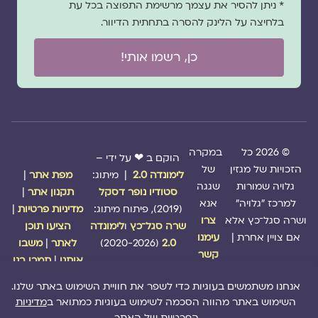
* ניתן להסיר את עצמך מרשימת התפוצה בכל עת
בלחיצה על הלינק להסרה בתחתית הדיוור.
כן, רשמו אותי!
© 2026 כל
במקרה
הוקם ב ❤ על ידי –
הזכויות של מגזין
של
לימונדה 2.0
| מיתוג:
מפת אתר
|
גלויה שמורות
שגגה
סטודיו נופר דסקל
תקנון אתר
|
למרכז "גלויה"
אנא
(2019), פיתוח מיתוג:
מדיניות פרטיות
|
ושרה סגל־כץ אלא
צרו
שרה סגל־כץ
ו
לימונדה
הציעו תוכן
אם צויין אחרת |
עימנו
2.0
(2020-2026)
לאתר
|
משבו
קשר
אותנו
|
תמכו בנו