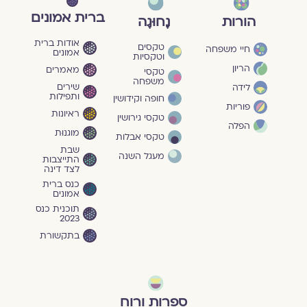
ברית אמונים
הורות
נָחוּגָה
אודות ברית
טקסים
חיי משפחה
אמונים
וטקסיות
הריון
מאמרים
טקסי
משפחה
שירים
לידה
ותפילות
חופה וקידושין
פוריות
ראיונות
טקסי גירושין
הפלה
מוגנוּת
טקסי אבלות
שבת
מעגל השנה
התייצבות
לצד דינה
כנס ברית
אמונים
תוכנית כנס
2023
בתקשורת
ספרות ורוח