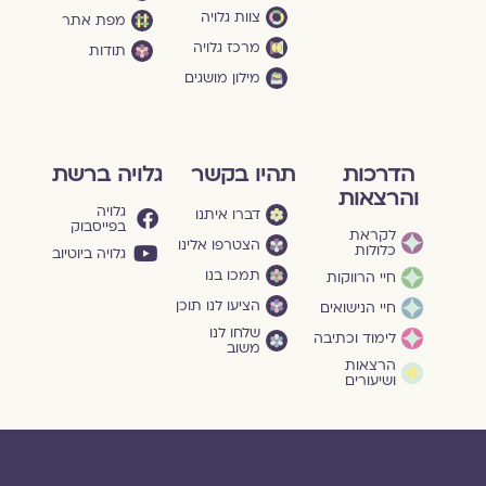
צוות גלויה
מפת אתר
מרכז גלויה
תודות
מילון מושגים
הדרכות
תהיו בקשר
גלויה ברשת
והרצאות
גלויה
דברו איתנו
בפייסבוק
לקראת
הצטרפו אלינו
כלולות
גלויה ביוטיוב
תמכו בנו
חיי הרווקות
הציעו לנו תוכן
חיי הנישואים
שלחו לנו
לימוד וכתיבה
משוב
הרצאות
ושיעורים