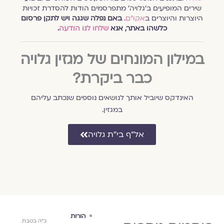
שירים המופיעים ב׳גלויה׳ מתפרסמים הודות להסדרת זכויות
היוצרות והיוצרים ב
אקו״ם
.
באם נפלה שגגה ויש לתקן פרסום
כלשהו באתר, אנא
שלחו לנו הודעה
.
במילון המונחים של מגזין גלויה
כבר ביקרת?
האינדקס שיוביל אותך לנושאים נוספים שנכתב עליהם
במגזין.
אל״ף בי״ת גלויה
ספרות ורוח
הורות
השב
א׳ בטבת
י״ז באדר
כ״ה בטבת
באו