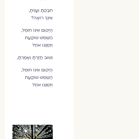
חִבַּקְתָּ וְעָנִיתָ,
אֵינֵךְ רוֹאָה?
הַיְּקוּם אֵינוֹ חוֹמֵל,
הַשֶּׁמֶשׁ שׁוֹקַעַת
וּזְמַנֵּנוּ אוֹזֵל
וְשׁוּב חָזַרְתָּ וְאָמַרְתָּ,
הַיְּקוּם אֵינוֹ חוֹמֵל,
הַשֶּׁמֶשׁ שׁוֹקַעַת
וּזְמַנֵּנוּ אוֹזֵל