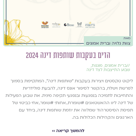
מאת
צוות גלויה וברית אמונים
הדים בעקבות שותפות דינה 2024
//
ברית אמונים
,
מוגנות
,
שבוע התייצבות לצד דינה
ליקוט טקסטים ויצירות בעקבות "שותפות דינה", המתקיימת בסמוך
לפרשת וישלח, בהקשר לסיפור אונס דינה, להבעת סולידריות
והתחייבות לתמיכה בנפגעות ובנפגעי תקיפה מינית.​ את שבוע הפעילות
של דינה ליוו ההאשטאגים #שומרת_אחותי #שומר_אחי כביטוי של
תפיסת הסיסטרהוד שמלווה את יוזמת שותפות דינה, ביחד עם
הארגונים והקהילות הכלולות בה.
להמשך קריאה ››