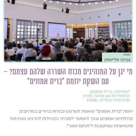
מאת
צביקי פליישמן
מי יגן על המנהיגים מכוח השררה שלהם עצמם? –
עם השקת יוזמת ״ברית אמונים״
//
אתיקה
,
ברית אמונים
,
התמודדות עם פגיעה מינית
,
מגזין גלויה במדיה
,
מוגנות
יוזמת "ברית אמונים" שואפת לשרטט גבולות ברורים במרחבים
קהילתיים-אמוניים ובכך לאפשר למנהיגי הקהילות להרגיש בנוח מול
סיטואציות שנחשבות ל"תחום אפור".