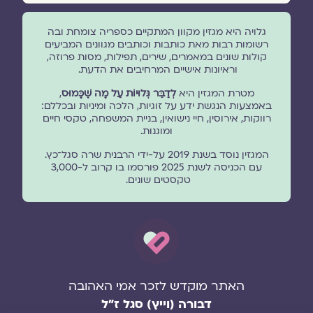
גלויה היא מגזין מקוון המתקיים כספריה צומחת ובה
רשומות רבות מאת כותבות וכותבים מגוונים המביעים
קולות שונים במאמרים, שירים, תפילות, מסות פרוזה,
וראיונות אישיים המרחיבים את הדעת.
מטרת המגזין היא
לְדַבֵּר גְּלוּיוֹת עַל מָה שֶׁכָּמוּס
,
באמצעות הנגשת ידע על זוגיות, הלכה ומיניות ובכללם:
רווקות, אירוסין, חיי נישואין, בניית המשפחה, טקסי חיים
ומוגנוּת.
המגזין נוסד בשנת 2019 על-ידי הרבנית שרה סגל־כץ.
עם הכניסה לשנת 2025 פורסמו בו קרוב ל-3,000
טקסטים שונים.
האתר מוקדש לזכר אמי האהובה
דבורה (וייץ) סגל ז"ל