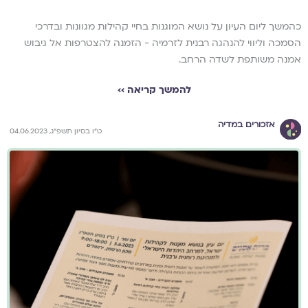
כהמשך ליום העיון על נושא המוגנות בחיי קהילות מגוונות ובדרכי
הסמכה וליווי להנהגה רבנית לזרמיה - הזמנה להצטרפות אל גיבוש
אמנה משותפת לשדה הרחב.
להמשך קריאה ››
אזכורים במדיה
ט״ו בסיון תשפ״ג, 04.06.2023