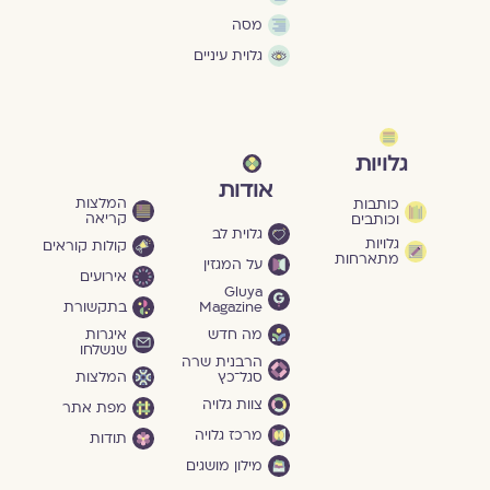
מסה
גלוית עיניים
גלויות
אודות
המלצות
כותבות
קריאה
וכותבים
גלוית לב
גלויות
קולות קוראים
מתארחות
על המגזין
אירועים
Gluya
Magazine
בתקשורת
מה חדש
איגרות
שנשלחו
הרבנית שרה
סגל־כץ
המלצות
צוות גלויה
מפת אתר
מרכז גלויה
תודות
מילון מושגים