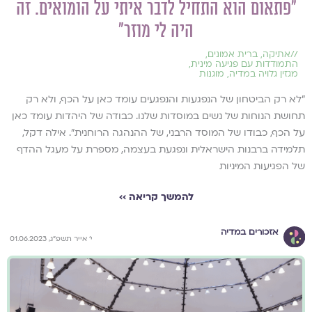
"פתאום הוא התחיל לדבר איתי על הומואים. זה
היה לי מוזר"
//
אתיקה
,
ברית אמונים
,
התמודדות עם פגיעה מינית
,
מגזין גלויה במדיה
,
מוגנות
"לא רק הביטחון של הנפגעות והנפגעים עומד כאן על הכף, ולא רק
תחושת הנוחות של נשים במוסדות שלנו. כבודה של היהדות עומד כאן
על הכף, כבודו של המוסד הרבני, של ההנהגה הרוחנית". אילה דקל,
תלמידה ברבנות הישראלית ונפגעת בעצמה, מספרת על מעגל ההדף
של הפגיעות המיניות
להמשך קריאה ››
אזכורים במדיה
י' אייר תשפ"ג, 01.06.2023