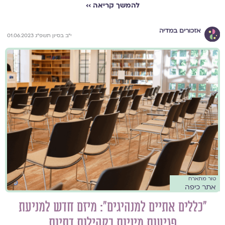
להמשך קריאה ››
אזכורים במדיה
י"ב בסיון תשפ"ג 01.06.2023
טור מתארח
אתר כיפה
"כללים אתיים למנהיגים": מיזם חדש למניעת
פגיעות מיניות בקהילות דתיות