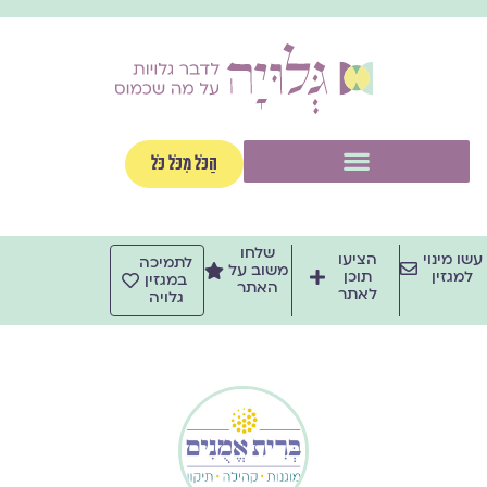
ילוג
תוכן
תפריט
הַכֹּל מִכֹּל כֹּל
שלחו
עשו מינוי
הציעו
לתמיכה
משוב על
למגזין
תוכן
במגזין
האתר
לאתר
גלויה