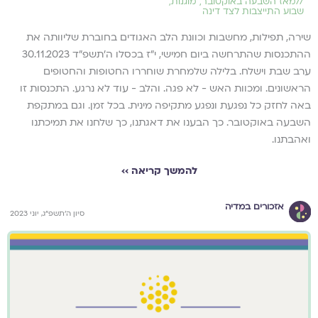
//
מאז השבעה באוקטובר
,
מוגנות
,
שבוע התייצבות לצד דינה
שירה, תפילות, מחשבות וכוונת הלב האגודים בחוברת שליוותה את
ההתכנסות שהתרחשה ביום חמישי, י״ז בכסלו ה׳תשפ״ד 30.11.2023
ערב שבת וישלח. בלילה שלמחרת שוחררו החטופות והחטופים
הראשונים. ומכוות האש - לא פגה. והלב - עוד לא נרגע. התכנסות זו
באה לחזק כל נפגעת ונפגע מתקיפה מינית. בכל זמן. וגם במתקפת
השבעה באוקטובר. כך הבענו את דאגתנו, כך שלחנו את תמיכתנו
ואהבתנו.
להמשך קריאה ››
אזכורים במדיה
סיון ה׳תשפ״ג, יוני 2023