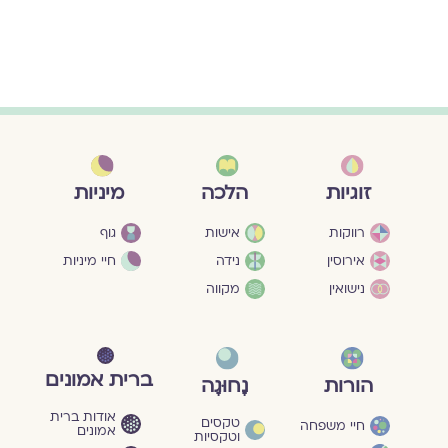
מיניות
זוגיות
הלכה
גוף
רווקות
אישות
חיי מיניות
אירוסין
נידה
נישואין
מקווה
ברית אמונים
הורות
נָחוּגָה
אודות ברית
טקסים
חיי משפחה
אמונים
וטקסיות