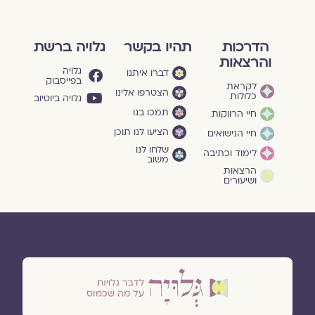
הדרכות
תהיו בקשר
גלויה ברשת
והרצאות
גלויה
דברו איתנו
בפייסבוק
לקראת
הצטרפו אלינו
כלולות
גלויה ביוטיוב
תמכו בנו
חיי הרווקות
הציעו לנו תוכן
חיי הנישואים
שלחו לנו
לימוד וכתיבה
משוב
הרצאות
ושיעורים