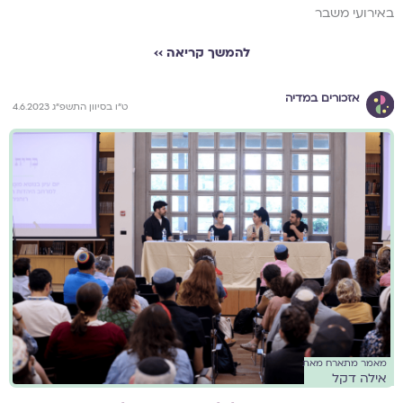
באירועי משבר
להמשך קריאה ››
אזכורים במדיה
ט"ו בסיוון התשפ"ג 4.6.2023
מאמר מתארח מאת
אילה דקל