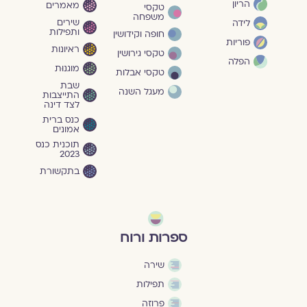
הריון
מאמרים
טקסי
משפחה
שירים
לידה
ותפילות
חופה וקידושין
פוריות
ראיונות
טקסי גירושין
הפלה
מוגנוּת
טקסי אבלות
שבת
מעגל השנה
התייצבות
לצד דינה
כנס ברית
אמונים
תוכנית כנס
2023
בתקשורת
ספרות ורוח
שירה
תפילות
פרוזה