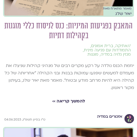
מאמר מתארח מאת
יאיר שלג
המאבק בפגיעות המיניות: כנס לניסוח כללי מוגנות
בקהילות דתיות
//
אתיקה
,
ברית אמונים
,
התמודדות עם פגיעה מינית
,
מגזין גלויה במדיה
,
מוגנות
יוזמת הכנס נולדה על רקע מקרים רבים של מנהיגי קהילות שניצלו את
מעמדם למעשים שפגעו עמוקות בבנות ובני הקהילה "אחריותה של כל
קהילה היא להיות מרחב מודע ובטוח". מאמר מאת יאיר שלג, בעיתון
מקור ראשון.
להמשך קריאה ››
אזכורים במדיה
ט״ו בסיון תשפ״ג, 04.06.2023