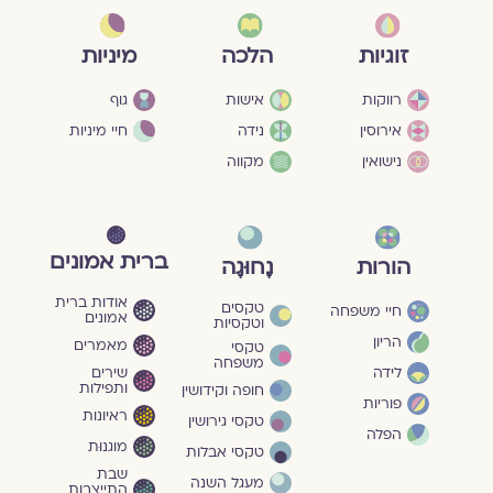
מיניות
זוגיות
הלכה
גוף
רווקות
אישות
חיי מיניות
אירוסין
נידה
נישואין
מקווה
ברית אמונים
הורות
נָחוּגָה
אודות ברית
טקסים
חיי משפחה
אמונים
וטקסיות
הריון
מאמרים
טקסי
משפחה
שירים
לידה
ותפילות
חופה וקידושין
פוריות
ראיונות
טקסי גירושין
הפלה
מוגנוּת
טקסי אבלות
שבת
מעגל השנה
התייצבות