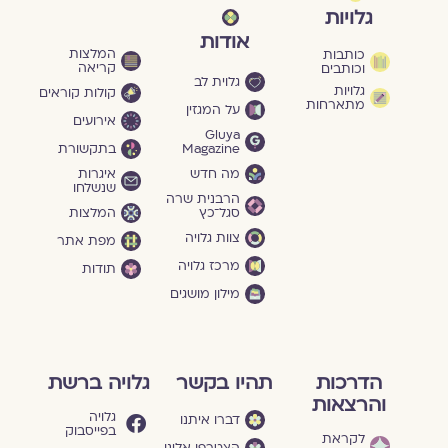
גלויות
אודות
המלצות
כותבות
קריאה
וכותבים
גלוית לב
גלויות
קולות קוראים
מתארחות
על המגזין
אירועים
Gluya
Magazine
בתקשורת
מה חדש
איגרות
שנשלחו
הרבנית שרה
סגל־כץ
המלצות
צוות גלויה
מפת אתר
מרכז גלויה
תודות
מילון מושגים
הדרכות
תהיו בקשר
גלויה ברשת
והרצאות
גלויה
דברו איתנו
בפייסבוק
לקראת
הצטרפו אלינו