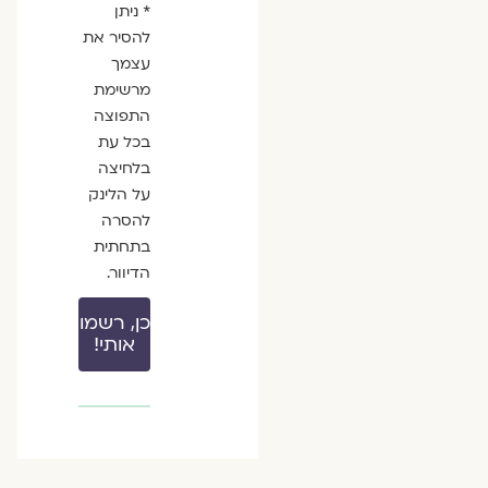
* ניתן
להסיר את
עצמך
מרשימת
התפוצה
בכל עת
בלחיצה
על הלינק
להסרה
בתחתית
הדיוור.
כן, רשמו
אותי!