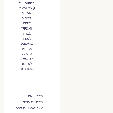
רגשות של
עצב וכאב.
אפשר
לבחור
לדלג
ואפשר
לבחור
לעצור
באמצע
הקריאה.
מומלץ
להקשיב
לעצמך
בזמן הזה.
מֵרֹב שֶׁאֲנִי
מַרְגִּישָׁה הַכֹּל
אֵינֶנִּי מַרְגִּישָׁה דָּבָר