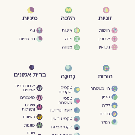
מיניות
זוגיות
הלכה
גוף
רווקות
אישות
חיי מיניות
אירוסין
נידה
נישואין
מקווה
ברית אמונים
הורות
נָחוּגָה
אודות ברית
טקסים
חיי משפחה
אמונים
וטקסיות
הריון
מאמרים
טקסי
משפחה
שירים
לידה
ותפילות
חופה וקידושין
פוריות
ראיונות
טקסי גירושין
הפלה
מוגנוּת
טקסי אבלות
שבת