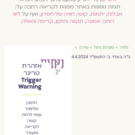
תגיות נוספות באתר מפנות לקריאה רחבה על:
אבלות
,
יתמות
,
קושי
,
חוויה של חסרון
, ואף על
ליווי
רוחני
,
אמונה
,
תקווה ותיקון
,
קריסה וגאולה
.
גלויה
ספרות ורוח
שירה
כ״ה באדר ב׳ התשפ״ד 4.4.2024
ניתוק
צליל
אזהרת
ים
טריגר
Trigger
Warning
התוכן
שלפניך
עשוי להיות
קשה
לקריאה
ומעורר