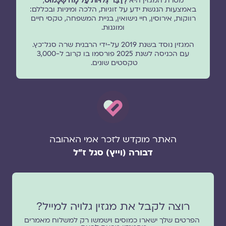
מטרת המגזין היא
לְדַבֵּר גְּלוּיוֹת עַל מָה שֶׁכָּמוּס
,
באמצעות הנגשת ידע על זוגיות, הלכה ומיניות ובכללם:
רווקות, אירוסין, חיי נישואין, בניית המשפחה, טקסי חיים
ומוגנוּת.
המגזין נוסד בשנת 2019 על-ידי הרבנית שרה סגל־כץ.
עם הכניסה לשנת 2025 פורסמו בו קרוב ל-3,000
טקסטים שונים.
האתר מוקדש לזכר אמי האהובה
דבורה (וייץ) סגל ז"ל
רוצה לקבל את מגזין גלויה למייל?
הפרטים שלך ישארו כמוסים וישמשו רק למשלוח מאמרים