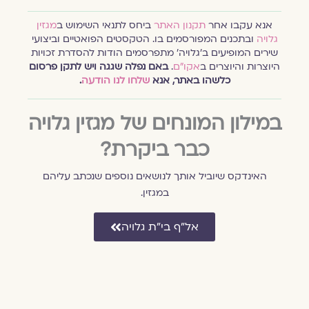
אנא עקבו אחר
תקנון האתר
ביחס לתנאי השימוש ב
מגזין
גלויה
ובתכנים המפורסמים בו. הטקסטים הפואטיים וביצועי
שירים המופיעים ב׳גלויה׳ מתפרסמים הודות להסדרת זכויות
היוצרות והיוצרים ב
אקו״ם
.
באם נפלה שגגה ויש לתקן פרסום
כלשהו באתר, אנא
שלחו לנו הודעה
.
במילון המונחים של מגזין גלויה
כבר ביקרת?
האינדקס שיוביל אותך לנושאים נוספים שנכתב עליהם
במגזין.
אל״ף בי״ת גלויה