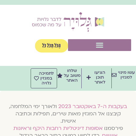
וג
וכן
תפריט
הַכֹּל מִכֹּל כֹּל
שלחו
שו מינוי
הציעו
לתמיכה
משוב על
למגזין
תוכן
במגזין
האתר
לאתר
גלויה
בעקבות ה-7 באוקטובר 2023
ולאורך ימי המלחמה,
קיבצנו אל המגזין מאות שירים, תפילות וכתיבה
אישית.
פירסמנו
אסופות דיגיטליות רחבות היקף
ו
ראיונות
אישיים
, כדי לסייע במעט בתוך הכאב הגדול.