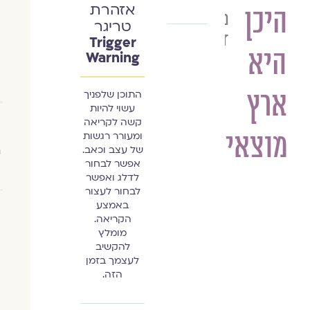
אזהרת
היכן
נועם
טריגר
דרומי
Trigger
היא
Warning
ארץ
התוכן שלפניך
עשוי להיות
קשה לקריאה
מוצאי
ומעורר רגשות
של עצב וכאב.
ה
אפשר לבחור
לדלג ואפשר
לבחור לעצור
באמצע
הקריאה.
מומלץ
להקשיב
לעצמך בזמן
הזה.