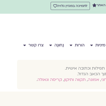
 האתר
לתמיכה במגזין גלויה
מיניות
הורות
נָחוּגָה
צרו קשר
תפילות וכתיבה אישית.
וך הכאב הגדול.
חני
,
אמונה
,
תקווה ותיקון
,
קריסה וגאולה
.