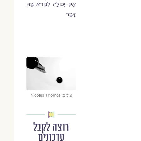
אֵינִי יְכוֹלָה לִקְרֹא בָּהּ
דָּבָר
צילום: Nicolas Thomas
רוצה לקבל
עדכונים