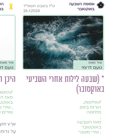
אסופת השבעה
הש
ט״ז בשבט תשפ״ד
באוקטובר
בא
26.1.2024
שיר מאת
שיר מאת
נועם דרומי
נועם דר
* (שבעה לילות אחרי השביעי
היכן ה
באוקטובר)
//
התפכ
מאז ה
//
אילמות
,
באוקטו
הורות בזמן
,
שירי 
מלחמה
שירים ע
,
מאז השבעה
אֶרֶץ מוֹצָא
באוקטובר
עַל גְּדוֹתֵ
,
שירי משבר