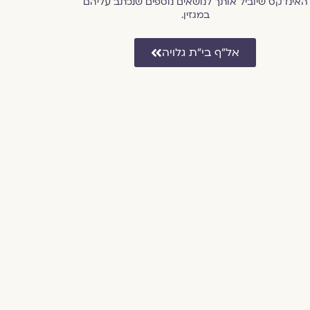
האינדקס שיוביל אותך לנושאים נוספים שנכתב עליהם
במגזין.
אל״ף בי״ת גלויה