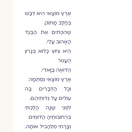
אֶרֶץ מוֹצָאִי הִיא דְּבַשׁ
בְּחָלָב מָתוֹק
שֶׁהִכְתִּים אֶת הַבֶּגֶד
הָאָהוּב עָלַי.
הִיא צִיּוּץ כָּלוּא בְּגָרוֹן
הֶעָגוּר
הַדּוֹאֶה בַּוָּאדִי.
אֶרֶץ מוֹצָאֵי נִסְתְּמָה
וְכָל הַדְּבָרִים בָּהּ
עוֹלִים עַל גְּדוֹתֵיהֶם.
לִפְנֵי שָׁנָה הָלַכְתִּי
בִּרְחוֹבוֹתֶיהָ הַדּוֹמִים
וְצָרָתִי מִלְּהָכִיל אוֹתָהּ.