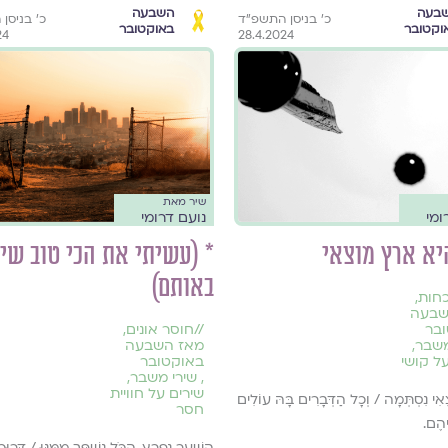
בעה
השבעה
כ׳ בניסן התשפ״ד
כ׳ בניסן
וקטובר
באוקטובר
24
28.4.2024
שיר מאת
ומי
נועם דרומי
יא ארץ מוצאי
* (עשיתי את הכי טוב שיכ
באותם)
חות
,
שבעה
בר
//
חוסר אונים
,
משבר
,
מאז השבעה
ל קושי
באוקטובר
,
שירי משבר
,
שירים על חוויית
ִי נִסְתְּמָה / וְכָל הַדְּבָרִים בָּהּ עוֹלִים
חסר
יהֶם.
הַשַּׁעַר נִפְרַץ, הַכֹּל נִשְׁפַּךְ מִמֶּנּוּ / דְּרוּכ