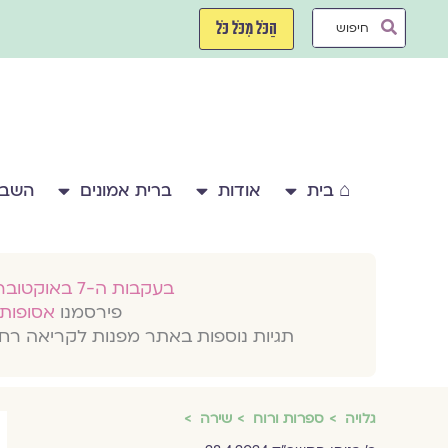
ילוג
Search
תוכן
הַכֹּל מִכֹּל כֹּל
...
⌂ בית
אודות
ברית אמונים
השבע
בעקבות ה-7 באוקטובר 2023
פירסמנו
אסופות 
תגיות נוספות באתר מפנות לקריאה רח
גלויה
ספרות ורוח
שירה