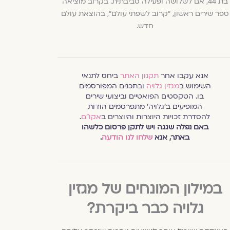
בת 44, אם לשלושה ופעילה סביבתית. בקרוב מוציאה
ספר שירים ראשון, "קרוב לשפתי עולם", בהוצאת עולם
חדש.
אנא עקבו אחר
תקנון האתר
ביחס לתנאי
השימוש ב
מגזין גלויה
ובתכנים המפורסמים
בו. הטקסטים הפואטיים וביצועי שירים
המופיעים ב׳גלויה׳ מתפרסמים הודות
להסדרת זכויות היוצרות והיוצרים ב
אקו״ם
.
באם נפלה שגגה ויש לתקן פרסום כלשהו
באתר, אנא
שלחו לנו הודעה
.
במילון המונחים של מגזין
גלויה כבר ביקרת?