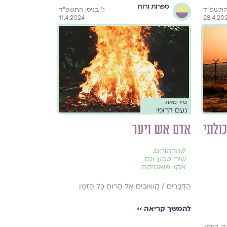
ספרות ורוח
 התשפ״ד
ג׳ בניסן התשפ״ד
11.4.2024
28.4.20
שיר מאת
נעם דרומי
ולתי
אדם אש ויער
//
הרהורים
,
שירי טבע וגם
אקו-פואטיקה
הַדְּבָרִים / קַשּׁוּבִים אֶל הָרוּחַ כָּל הַזְּמַן
להמשך קריאה ››
ָה הָיִיתִי