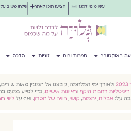
עשו מינוי למגזין
הציעו תוכן לאתר
שלחו משוב על
ה באוקטובר
ספרות ורוח
זוגיות
הלכה
ולאורך ימי המלחמה, קיבצנו אל המגזין מאות שירים, 
דיגיטליות רחבות היקף
ו
ראיונות אישיים
, כדי לסייע במעט בת
בה על:
אבלות
,
יתמות
,
קושי
,
חוויה של חסרון
, ואף על
ליווי רו