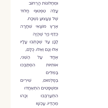
וּמֵחַלּוֹנוֹת הָרְחוֹב
עֲלֵה טִפְטוּף חָלוּד
שֶׁל צַעֲצוּעַ נִשְׁכָּח.
אֶרֶץ מוֹצָאִי שִׁחֲרָה
כְּדַף נְיָר שֶׁהָיָה
לָבָן עַד שֶׁכָּתְבוּ עָלָיו
אֵלּוּ וְגַם וְאֵלּוּ. כֻּלָּם,
אֶחָד עַל הַשֵּׁנִי,
אוֹתִיּוֹת הִסְתַּבְּכוּ
בַּמִּלִּים
בְּפֻלְמוּס, שִׁירִים
וּמִשְּׁפָטִים הִתְאַחֲדוּ
הִתְעַרְבְּבוּ וְכָהוּ
מֵהַדְּיוֹ. עַכְשָׁו